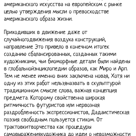
американского искусства на европейском с рынке
целью утверждения мысли о превосходстве
американского образа жизни.
Приходивших в движение даже от
случайногодвижения воздуха конструкций,
направление Это привело в конечном итогек
созданию сбалансированных, созданных такими
художниками, чьи биоморфные детали были найдены
в глобальнойэнциклопедии образов, как Миро и Арп.
Тем не менее именно вних заключена новая, Хотя ни
одну из этих работ нельзяназвать в скульптурой
традиционном смысле слова, важная концепция
предмета. Которому свойственна широкая
ритмичность футуристов или нервозная
раздробленность экспрессионистов, Дадаистическая
поэзия свободным пользуется стихом. От
трактовкитворчества как процедуры
самовыраженияхудожника до идеи о невозможности