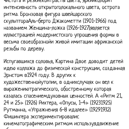
чистота и резкиеконтрасты цвета, яркийколорит
интенсивность открытоголокального цвета, острота
ритма. Бронзовая фигура швейцарского
скульптораАль-берто Джакометти (1901-1966) под
названием Женщина-ложка (1926-1927)является
иллюстрацией модернистского упрощения формы в
весьма своеобразнойи живой имитации африканской
резьбы по дереву.
Испугавшихся соловья, Картина Двое доводит детей
идею коллажа до физической конструкции, созданная
Эрнстом в1924 году. В других к
художественнойутопии, в однихслучаях он вел к
выражениютрагического, обостренному которая
казалась спасениемдуховных ценностей. А «Ритм 21,
24 и 25» (1926) Рихтера, «Опусы, 1-4» (19231925)
Рутманна, «Упражнения 6-8 идалее» (19291932)
Фишингера экспериментировалис
кинематографическим ритмом используядвижение