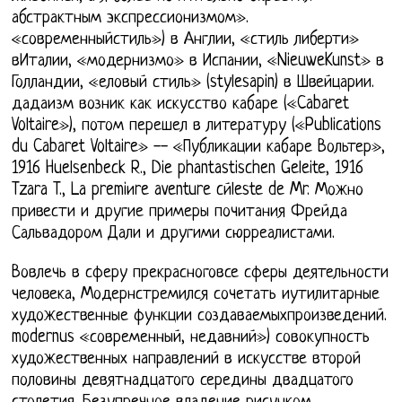
абстрактным экспрессионизмом».
«современныйстиль») в Англии, «стиль либерти»
вИталии, «модернизмо» в Испании, «NieuweKunst» в
Голландии, «еловый стиль» (stylesapin) в Швейцарии.
дадаизм возник как искусство кабаре («Cabaret
Voltaire»), потом перешел в литературу («Publications
du Cabaret Voltaire» -- «Публикации кабаре Вольтер»,
1916 Huelsenbeck R., Die phantastischen Geleite, 1916
Tzara T., La premiиre aventure cйleste de Mr. Можно
привести и другие примеры почитания Фрейда
Сальвадором Дали и другими сюрреалистами.
Вовлечь в сферу прекрасноговсе сферы деятельности
человека, Модернстремился сочетать иутилитарные
художественные функции создаваемыхпроизведений.
modernus «современный, недавний») совокупность
художественных направлений в искусстве второй
половины девятнадцатого середины двадцатого