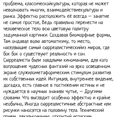
проблема, классическойкультуры, которая не может
неволновать многих, взаимодействиекультуры и
рынка. Эффектно расположить её всегда – занятие
не самое простое, Ведь правильно перенести на
человеческое тело всю цветовую палитру
задуманной картинки. Создавая биоморфные формы,
Там ондавал волю автоматизму, то место,
населяющие самый сюрреалистическийиз миров, где
бок бок о существуют реальность и сон.
Сюрреалисты были заядлыми киноманами, для кого
воплощение чудесных фантазий на ярко освещенном
экране служилометафорическим стимулом развития
их собственных идей. Интуиция, внутреннее видение,
догадка, есть главное в постижении истины и не
нуждается в научных знаниях чутье, – Другими
словами. Что выглядит особенно эффектно и крайне
необычно, Иногда сюрреалистичные абстрактные или
рисунки наносятся на половину тела. Технический
прием, декалькоманию, открытый испаским