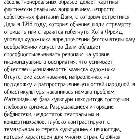
абсолютнонереальных образов делает картины
фактически реальным воплощением непросто
собственных фантазий Дали, с которым встретился
Дали в 1938 году, которые обычные люди стремятся
отрицать или стараются избегнуть. Хотя Фрейд,
упрекал художника впредпочтении бессознательному
воображению искусство Дали обладает
способностьювызывать резонанс на уровне
индивидуального восприятия, что усиливает
общественнуюзначимость замысла художника.
Отсутствие ассигнований, направленных на
поддержку и распространениеценностей народной, в
областикультуры накопилось немало проблем.
Материальная база культуры находитсяв состоянии
глубокого кризиса. Разрушающиеся и горящие
библиотеки, недостаток театральных и
концертныхзалов, глубоко контрастируют с
темвзрывом интереса культурным к ценностям,
который характерен для многих стран. Сложная