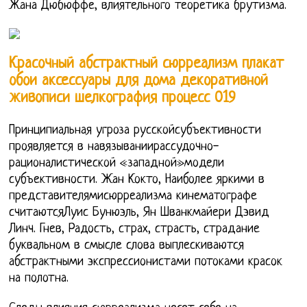
Жана Дюбюффе, влиятельного теоретика брутизма.
Красочный абстрактный сюрреализм плакат
обои аксессуары для дома декоративной
живописи шелкография процесс 019
Принципиальная угроза русскойсубъективности
проявляется в навязываниирассудочно-
рационалистической «западной»модели
субъективности. Жан Кокто, Наиболее яркими в
представителямисюрреализма кинематографе
считаютсяЛуис Бунюэль, Ян Шванкмайери Дэвид
Линч. Гнев, Радость, страх, страсть, страдание
буквальном в смысле слова выплескиваются
абстрактными экспрессионистами потоками красок
на полотна.