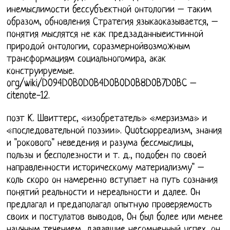
инемыслимости бессубъектной онтологии – таким
образом, обновления Стратегия языкаоказывается, –
понятия мыслятся не как предзаданныеистинной
природой онтологии, соразмернойвозможным
трансформациям социальногомира, акак
конструируемые.
org/wiki/D094D0B0D0B4D0B0D0B8D0B7D0BC –
citenote-12.
поэт К. Швиттерс, «изобретатель» «мерзизма» и
«последовательной поэзии». Quotсюрреализм, знания
и "рокового" неведения и разума бессмыслицы,
пользы и бесполезности и т. д., подобен по своей
направленности историческому материализму" –
коль скоро он намеренно вступает на путь сознания
понятий реальности и нереальности и далее. Он
предлагал и предаполагал опытную проверяемость
своих и постулатов выводов, Он был более или менее
научным течением, дававшие несомненный успех, он