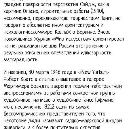
гладкие поверхности перспектив Сэйдж, как в
картине Опасно, строительные работы (1940),
несомненно, перекликаютсяс творчеством Танги, но
говорят о абсолютно ином архитектурном и
психологическоммире. Коллаж в Берлине. Вновь
появившийся журнал «Мир искусства» ориентировал
на нетрадиционное для России отстранение от
реальных жизненных впечатлений иллюзорность,
маскарадность.
И наконец, 30 марта 1946 года в «New Yorker»
Роберт Коатс в статье о выставке в галерее
Мортимера Брандта закрепил термин «абстрактный
экспрессионизм» за работами конкретной группы
художников, написав о художнике Гансе Гофмане:
«он, несомненно, 8212 один из самых
бескомпромиссных представителей того, что
некоторые люди называют каляко-маляковой школой
живописи, а я более почтительно окрестил