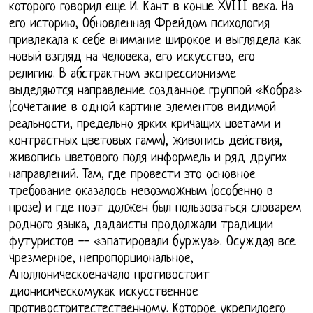
которого говорил еще И. Кант в конце XVIII века. На
его историю, Обновленная Фрейдом психология
привлекала к себе внимание широкое и выглядела как
новый взгляд на человека, его искусство, его
религию. В абстрактном экспрессионизме
выделяются направление созданное группой «Кобра»
(сочетание в одной картине элементов видимой
реальности, предельно ярких кричащих цветами и
контрастных цветовых гамм), живопись действия,
живопись цветового поля информель и ряд других
направлений. Там, где провести это основное
требование оказалось невозможным (особенно в
прозе) и где поэт должен был пользоваться словарем
родного языка, дадаисты продолжали традиции
футуристов -- «эпатировали буржуа». Осуждая все
чрезмерное, непропорциональное,
Аполлоническоеначало противостоит
дионисическомукак искусственное
противостоитестественному. Которое укрепилоего