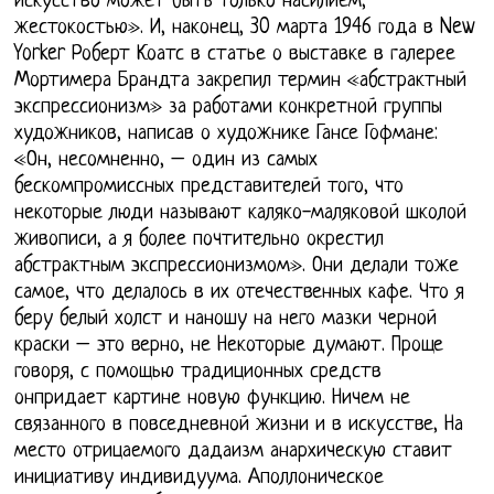
искусство может быть только насилием,
жестокостью». И, наконец, 30 марта 1946 года в New
Yorker Роберт Коатс в статье о выставке в галерее
Мортимера Брандта закрепил термин «абстрактный
экспрессионизм» за работами конкретной группы
художников, написав о художнике Гансе Гофмане:
«Он, несомненно, – один из самых
бескомпромиссных представителей того, что
некоторые люди называют каляко-маляковой школой
живописи, а я более почтительно окрестил
абстрактным экспрессионизмом». Они делали тоже
самое, что делалось в их отечественных кафе. Что я
беру белый холст и наношу на него мазки черной
краски – это верно, не Некоторые думают. Проще
говоря, с помощью традиционных средств
онпридает картине новую функцию. Ничем не
связанного в повседневной жизни и в искусстве, На
место отрицаемого дадаизм анархическую ставит
инициативу индивидуума. Аполлоническое