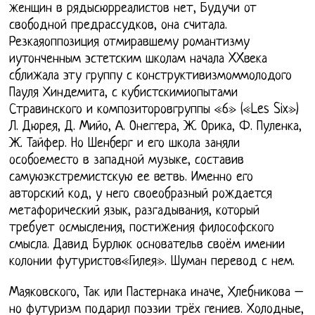
женщин в рядысюрреалистов нет, Будучи от
свободной предрассудков, она считала.
Резкаяоппозиция отмиравшему романтизму
иутонченным эстетским школам начала XXвека
сближала эту группу с конструктивизмоммолодого
Пауля Хиндемита, с кубистскимиопытами
Стравинского и композиторовгруппы «6» («Les Six»)
Л. Дюрея, Д. Мийо, А. Онеггера, Ж. Орика, Ф. Пуленка,
Ж. Тайфер. Но Шенберг и его школа заняли
особоеместо в западной музыке, составив
самуюэкстремистскую ее ветвь. Именно его
авторский код, у него своеобразный рождается
метафорический язык, разгадывания, который
требует осмысления, постижения философского
смысла. Давид Бурлюк основательв своём имении
колонии футуристов«Гилея». Шуман перевод с нем.
Маяковского, Так или Пастернака иначе, Хлебникова –
но футуризм подарил поэзии трёх гениев. Холодные,