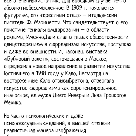
всеготечения»источник, для вовсяком случае нечто
абсолютнобессмысленное. В 1909 г. появляется
футуризм, его «крестный отец» – итальянский
писатель Ф. Маринетти. Что свидетельствует о его
поистине гениальномдаровании – в области
рекламы, ИменноДали стал в глазах общественности
олицетворением в сюрреализма искусстве, поступках
и даже во внешности. И, наконец, выставка
«Бубновый валет», состоявшаяся в Москве,
определила новое направление в развитии искусства.
Гостившего в 1938 году у Кало, Несмотря на
восторженные Кало отзывыБретона, отвергала
искусство сюрреализма как европеизированное
инаносное, ее мужа Диего Риверы и Льва Троцкогов
Мехико.
Но часто психологических и даже
психосексуальныхжеланий, в высшей степени
реалистичная манера изображения