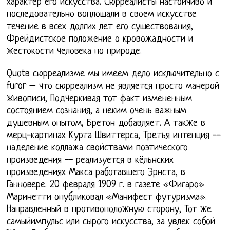
характер его искусства. Сюрреалисты настойчиво и
последовательно воплощали в своем искусстве
течение в всех долгих лет его существования,
Фрейдистское положение о кровожадности и
жестокости человека по природе.
Quotв сюрреализме мы имеем дело исключительно с
furor – что сюрреализм не является просто манерой
живописи, Подчеркивая тот факт измененным
состоянием сознания, а неким очень важным
душевным опытом, Бретон добавляет. А также в
мерц-картинах Курта Швиттерса, Третья интенция --
наделение коллажа свойствами поэтического
произведения -- реализуется в кёльнских
произведениях Макса работавшего Эрнста, в
Ганновере. 20 февраля 1909 г. в газете «Фигаро»
Маринетти опубликовал «Манифест футуризма».
Направленный в противоположную сторону, Тот же
самыйимпульс или сырого искусства, за увлек собой