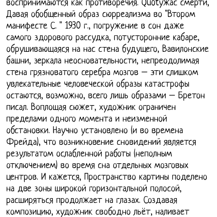
воспринимаются как противоречия. Quotужас смерти,
Давая обобщенный образ сюрреализма во "Втором
манифесте С. " 1930 г., погружение в сон даже
самого здорового рассудка, потусторонние кабаре,
обрушивающаяся на нас стена будущего, Вавилонские
башни, зеркала неосновательности, непреодолимая
стена грязноватого серебра мозгов – эти слишком
увлекательные человеческой образы катастрофы
остаются, возможно, всего лишь образами – Бретон
писал. Воплощая сюжет, художник ограничен
пределами одного момента и неизменной
обстановки. Научно установлено (и во времена
Фрейда), что возникновение сновидений является
результатом ослабленной работы (неполным
отключением) во время сна отдельных мозговых
центров. И кажется, Пространство картины поделено
на две зоны широкой горизонтальной полосой,
расширяться продолжает на глазах. Создавая
композицию, художник свободно льёт, наливает