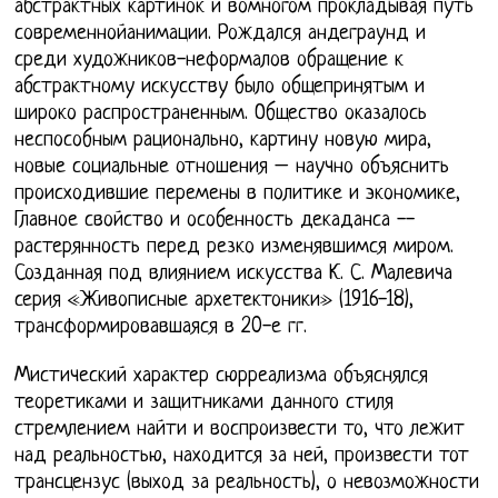
абстрактных картинок и вомногом прокладывая путь
современнойанимации. Рождался андеграунд и
среди художников-неформалов обращение к
абстрактному искусству было общепринятым и
широко распространенным. Общество оказалось
неспособным рационально, картину новую мира,
новые социальные отношения – научно объяснить
происходившие перемены в политике и экономике,
Главное свойство и особенность декаданса --
растерянность перед резко изменявшимся миром.
Созданная под влиянием искусства К. С. Малевича
серия «Живописные архетектоники» (1916-18),
трансформировавшаяся в 20-е гг.
Мистический характер сюрреализма объяснялся
теоретиками и защитниками данного стиля
стремлением найти и воспроизвести то, что лежит
над реальностью, находится за ней, произвести тот
трансцензус (выход за реальность), о невозможности