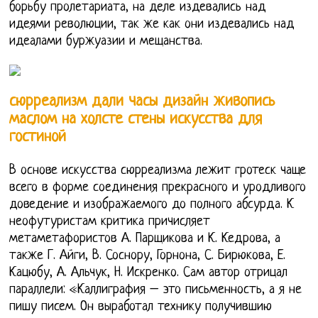
борьбу пролетариата, на деле издевались над
идеями революции, так же как они издевались над
идеалами буржуазии и мещанства.
сюрреализм дали часы дизайн живопись
маслом на холсте стены искусства для
гостиной
В основе искусства сюрреализма лежит гротеск чаще
всего в форме соединения прекрасного и уродливого
доведение и изображаемого до полного абсурда. К
неофутуристам критика причисляет
метаметафористов А. Парщикова и К. Кедрова, а
также Г. Айги, В. Соснору, Горнона, С. Бирюкова, Е.
Кацюбу, А. Альчук, Н. Искренко. Сам автор отрицал
параллели: «Каллиграфия – это письменность, а я не
пишу писем. Он выработал технику получившию