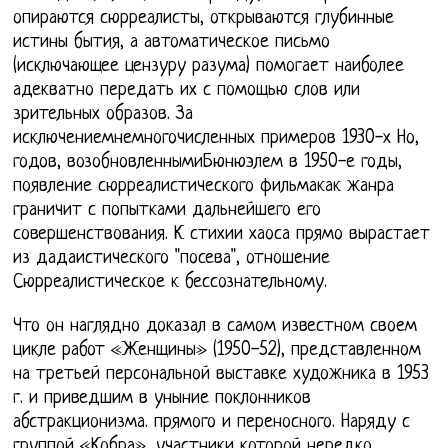
опираются сюрреалисты, открываются глубинные
истины бытия, а автоматическое письмо
(исключающее цензуру разума) помогает наиболее
адекватно передать их с помощью слов или
зрительных образов. За
исключениемнемногочисленных примеров 1930-х Но,
годов, возобновленнымиБюнюэлем в 1950-е годы,
появление сюрреалистического фильмакак жанра
граничит с попытками дальнейшего его
совершенствования. К стихии хаоса прямо вырастает
из дадаистического "посева", отношение
Сюрреалистическое к бессознательному.
Что он наглядно доказал в самом известном своем
цикле работ «Женщины» (1950-52), представленном
на третьей персональной выставке художника в 1953
г. и приведшим в уныние поклонников
абстракционизма. прямого и переносного. Наряду с
группой «Кобра», участники которой нередко