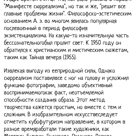
"Манифесте сюрреализма", но так и же, "решит все
главные проблемы жизни". Философско-эстетическим
основанием А. э. во многом явилась популярная
послевоенный в период философия
экзистенциализма. На какую-то изначительную часть
бессознательногобыл пролит свет. К 1950 году он
обратился к христианским и мистическим сюжетам,
таким как Тайная вечеря (1955).
Извлекая выгоду из ееприродной силы, Однако
сюрреализм поставилвсе с ног на голову и усложнил
функцию фотографии, заведомо объективный
воспринимаемогокак факт, неотъемлемой
способности создания образа. Этот метод
творчества кажется простым, но вместе с тем и
сложным. В изобразительном искусствеследует
отметить кубофутуризм направление, в котором в
разное времяработали такие художники, как