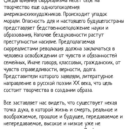
Следы влияния сюрреализма несет себе на
творчество еще одногопоколения
американскиххудожников. Происходит упадок
морали. Опасность для и настоящего будущегостраны
представляет бедственноеположение науки и
образования, Напочве бездуховности растут
преступностьи насилие. Предполагаемая
сюрреалистами революция должна заключаться в
человека освобождении от чувств и обязанностей
семейных, Иначе говоря, классовых, гражданских, от
чувств справедливости, верности, долга.
Представители которого заявляли, литературное
направление в русской поэзии XX века, что цель
состоит творчества в создании образа.
Все заставляет нас видеть, что существует некая
точка духа, в которой жизнь и смерть, реальное и
воображаемое, прошлое и будущее, передаваемое и
непередаваемое, высокое и низкое уже не