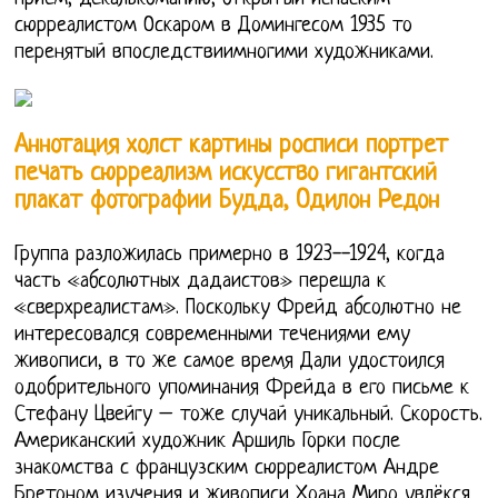
сюрреалистом Оскаром в Домингесом 1935 то
перенятый впоследствиимногими художниками.
Аннотация холст картины росписи портрет
печать сюрреализм искусство гигантский
плакат фотографии Будда, Одилон Редон
Группа разложилась примерно в 1923--1924, когда
часть «абсолютных дадаистов» перешла к
«сверхреалистам». Поскольку Фрейд абсолютно не
интересовался современными течениями ему
живописи, в то же самое время Дали удостоился
одобрительного упоминания Фрейда в его письме к
Стефану Цвейгу – тоже случай уникальный. Скорость.
Американский художник Аршиль Горки после
знакомства с французским сюрреалистом Андре
Бретоном изучения и живописи Хоана Миро увлёкся