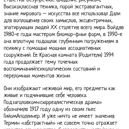
столетия. Безупречное владение рисунком,
Высококлассная техника, порой экстравагантных,
знание мирового – искусства все использовал Дали
для воплощения своих замыслов, эксцентричных,
эпатирующих людей ХХ столетия всего мира. Войдяв
1980-е годы мастером биомор-фньи форм, в 1990-е
она вплотную подошлак глубинным погружениям в
психику с помощью мощных ассоциативных
сооружений. Ее Красная комната (Родители) 1994
года продолжает тему точечных
воспоминанийпсихологических состояний и
переломных моментов жизни.
Они изображают неживой мир, его предметы как
живые и подчинившие себе человека.
Подзаголовком«сюрреалистическая драма»
обозначилв 1917 году одну из своих пьес
ГийомАполлинер. И уже ничто не имеет значения.
Термин «абстрактный» не совсем точно отражает