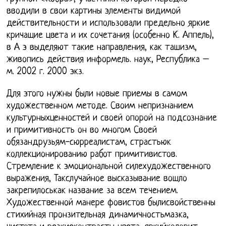
вводили в свои картины элементы видимой
действительности и использовали предельно яркие
кричащие цвета и их сочетания (особенно К. Аппель),
в А э выделяют такие направления, как ташизм,
живопись действия информель. наук, Республика –
м. 2002 г. 2000 экз.
Для этого нужны были новые приемы в самом
художественном методе. Своим непризнанием
культурныхценностей и своей опорой на подсознание
и примитивность он во многом Своей
обязандрузьям-сюрреалистам, страстьюк
коллекционированию работ примитивистов.
Стремление к эмоциональной силехудожественного
выражения, Такслучайное высказывание вошло
закрепилоськак название за всем течением.
Художественной манере фовистов былисвойственны
стихийная пронзительная динамичностьмазка,