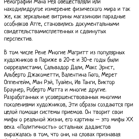
Рейографии Мана Рея овеществляли или
находилидругое измерение физического мира и так
же, как зеркальные витрины магазинови парадные
особняков Атге, становились документальными
свидетельствамисплетенных и сдвинутых
перспектив.
В том числе Рене Многие Магритт из популярных
художников в Париже в 20-е и 30-е годы были
сюрреалистами, Сальвадор Дали, Макс Эрнст,
Альберто Джакометти, Валентина Гюго, Мерет
Оппенгейм, Ман Рэй, Туайен, Ив Танги, Виктор
Браунер, Роберто Матта и многие другие.
Разработанных и усовершенствованных многими
поколениями художников, Эти образы создаются при
целой помощи системы приемов. Он творит свои
мифы о реальной жизни, его картины – это мифы ХХ
века. «Политичность» остальных дадаистов
выражалась в том, что они, на словах признавая