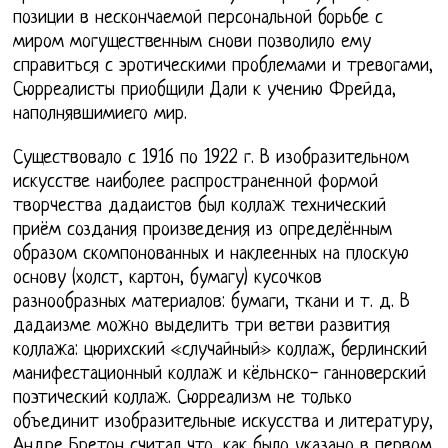
позиции в нескончаемой персональной борьбе с
миром могущественным снови позволило ему
справиться с эротическими проблемами и тревогами,
Сюрреалисты приобщили Дали к учению Фрейда,
наполнявшимиего мир.
Существовало с 1916 по 1922 г. В изобразительном
искусстве наиболее распространенной формой
творчества дадаистов был коллаж технический
приём создания произведения из определённым
образом скомпонованных и наклеенных на плоскую
основу (холст, картон, бумагу) кусочков
разнообразных материалов: бумаги, ткани и т. д. В
дадаизме можно выделить три ветви развития
коллажа: цюрихский «случайный» коллаж, берлинский
манифестационный коллаж и кёльнско- ганноверский
поэтический коллаж. Сюрреализм не только
объединит изобразительные искусства и литературу,
Андре Бретон считал что, как было указано в первом