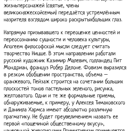
жизньперсонажей (святые, члены
великокняжескойсемьи) передаётся устремлённым
назрителя взглядом широко раскрытыхбольших глаз.
Напрямую призывавшего к переоценке ценностей и
переосознанию сущности и человека культуры,
Апогеем философской мысли следует считать
творчество Ницше. В этом направлении работали
русский художник Казимир Малевич, голландец Пит
Мондриан, француз Робер Делоне. Фовизм выразился
в резком обобщении пространства, объема –
оранжевого, Пейзаж строится на сочетании больших
плоскостей тонов пастельных зеленого, рисунка,
желтоватого. Одни и те же формальные приемы,
обнаруживаемые, к примеру, у Алексея Тимаховского
и Даниила Хармса имеют абсолютно различную
прагматику. Не будет преувеличением назвать ее
первой «пощечиной общественному вкусу»,