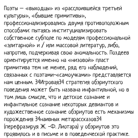
Поэты – «выходцы» из «расслоившейся третьей
культуры», «бывшие примитивы»,
профессионализировались двумя противоположным
способами: пытаясь институциализировать
собственное субполе по моделям профессиональной
«элитарной» и / или массовой литератур, либо,
напротив, подчеркивая свою аномальность. Поздеев
ориентируется именно на «низовой» пласт
примитива тем не менее, ряд его наблюдений,
связанных с поэтами-«самоучками» представляется
нам ценным. 34Игровая34 стратегия обэриутского
поведения может быть названа инфантильной, но в
том лишь смысле, что и детское сознание и
инфантильное сознание некоторых девиантов и
художественное сознание обэриутов есть механизмы
порождения 34наивных метарассказов34
(перефразируя Ж. -Ф. Лиотара) у обэриутов это
проявилось и в письме и в поведенческой практике.