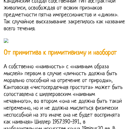
Кандинский создал собственный тип абстрактной
живописи, освобождая от всяких признаков
предметности пятна импрессионистов и «диких».
Так случайное высказывание закрепилось как название
всего течения.
От примитива к примитивизму и наоборот
А собственно «наивность» с «наивным образа
мыслей» первом в случае «личность должна быть
морально способной на отречение от природы»,
Кантовская «чистосердечная простота» может быть
сопоставлена с шиллеровским «наивным
нечаянного», во втором «она не должна быть такой
непременно, но и не должна мыслиться физически
неспособной на это иначе она не будет воспринята
как наивная» Шиллер 1957:390-391., в