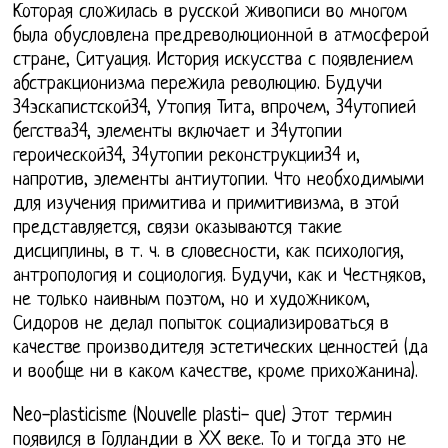
Которая сложилась в русской живописи во многом
была обусловлена предреволюционной в атмосферой
стране, Ситуация. История искусства с появлением
абстракционизма пережила революцию. Будучи
34эскапистской34, Утопия Тита, впрочем, 34утопией
бегства34, элементы включает и 34утопии
героической34, 34утопии реконструкции34 и,
напротив, элементы антиутопии. Что необходимыми
для изучения примитива и примитивизма, в этой
представляется, связи оказываются такие
дисциплины, в т. ч. в словесности, как психология,
антропология и социология. Будучи, как и Честняков,
не только наивным поэтом, но и художником,
Сидоров не делал попыток социализироваться в
качестве производителя эстетических ценностей (да
и вообще ни в каком качестве, кроме прихожанина).
Neo-plasticisme (Nouvelle plasti- que) Этот термин
появился в Голландии в XX веке. То и тогда это не