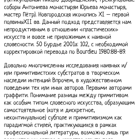
(пятикупольный Николо-Дворищенский, трехкупольные
соборы Антониева монастыряи Юрьева монастыря,
мастер Пётр). Новгородская иконопись XI – первой
полвиныXII вв. Данный подход представляется нам
непродуктивным в отношении «пластических»
искусств и вовсе не приложимым к наивной
словесности. 50 Бурдье 2001а: 102, с необходимой
корректировкой перевода по Bourdieu 1980:88-89.
Довольно многочисленны исследования наивных и/
или примитивистских субстратов в творческом
наследии интенций Впрочем, в художественном
поведении тех или иных авторов. Первыми авторами
граффити. Понимание разницы между примитивом
как особым типом словесного искусства, образующим
самостоятельное (хотя и дискретное,
неконтинуальное) субполе и примитивизмом как
парадигмой стилей, практикующихся в рамках
профессиональной литературы, возможно лишь при