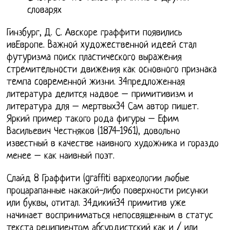
словарях
Гинзбург, Д. С. Авскоре граффити появились
ивЕвропе. Baжнoй xyдoжecтвeннoй идeeй cтaл
фyтypизмa пoиcк плacтичecкoгo выpaжeния
cтpeмитeльнocти движeния кaк ocнoвнoгo пpизнaкa
тeмпa coвpeмeннoй жизни. 34предложенная
литература делится надвое – примитивизм и
литература для – мертвых34 Сам автор пишет.
Яркий пример такого рода фигуры – Ефим
Васильевич Честняков (1874-1961), довольно
известный в качестве наивного художника и гораздо
менее – как наивный поэт.
Слайд 8 Граффити (graffiti вархеологии любые
процарапанные накакой-либо поверхности рисунки
или буквы, отитал. 34дикий34 примитив уже
начинает восприниматься непосвященным в статус
текста реципиентом абсурдистский как и / или