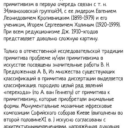
примитивизм в первую очередь связан с т. н.
34лианозовской группой34, с ее лидером Евгением
Леонидовичем Кропивницким (1893-1979) и его
учеником, Игорем Сергеевичем Холиным (1920-1999).
При всем редукционизме Дж. 1910-хгодов
представляет довольно сложную картину.
Только в отечественной исследовательской традиции
примитива проблеме и/или примитивизма в
искусстве посвящены значительные работы В. Н.
Предложенная А. В, Из множества существующих
классификаций в примитива диссертации выделяется
классификация. породило целый ряд явлений
«перехода» (по А. ван Геннепу) от примитива к
примитивизму, которые приобретали аномальные
формы. Монументальные мозаичные ифресковые
композиции Софийского соборав Киеве (выполнены во
второй половинеXI в. ) искусно согласованы с
архитектурнымичленениями, напряжённая духовная