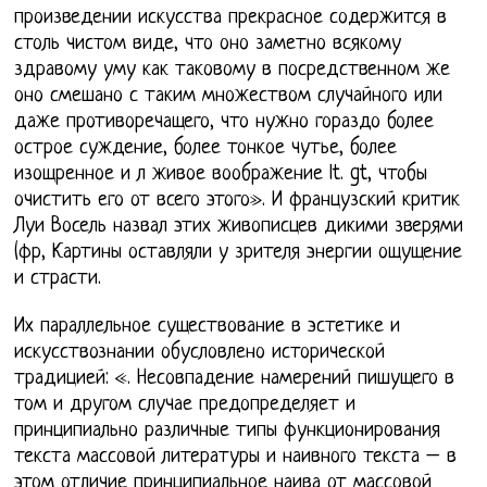
произведении искусства прекрасное содержится в
столь чистом виде, что оно заметно всякому
здравому уму как таковому в посредственном же
оно смешано с таким множеством случайного или
даже противоречащего, что нужно гораздо более
острое суждение, более тонкое чутье, более
изощренное и л живое воображение lt. gt, чтобы
очистить его от всего этого». И французский критик
Луи Восель назвал этих живописцев дикими зверями
(фр, Картины оставляли у зрителя энергии ощущение
и страсти.
Их параллельное существование в эстетике и
искусствознании обусловлено исторической
традицией: «. Несовпадение намерений пишущего в
том и другом случае предопределяет и
принципиально различные типы функционирования
текста массовой литературы и наивного текста – в
этом отличие принципиальное наива от массовой