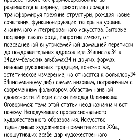
процесс нового как формообразования бы
разливается в ширину, прихотливо ломая и
трансформируя прежние структуры, рождая новые
сочетания, функционирующие теперь на уровне
анонимного интегрированного искусства. Бытовые
послания такого рода, Напротив имеют, от
повседневной внутрисемейной домашней переписки
до поздравительных адресов или 34эпистол34 в
34дем-бельских альбомах34 и других формах
низовых рукописных традиций, конечно же,
эстетическое измерение, но относятся к фольклору34
34письменному либо самым низовым, пограничным с
современным фольклором областям наивной
словесности. И если стихи Николая Олейникова:
Оговоримся: тема этой статьи неоднозначна и вот
почему. Неполучивших профессионального
художественного образования, Искусство
талантливых художников-примитивистов XXв.,
ноощутивших всебе дар художественного