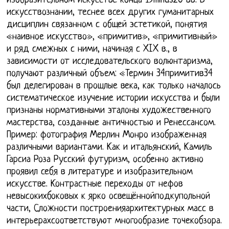
изобразительном искусстве конца 19minus20 вв. В
искусствознании, теснее всех других гуманитарных
дисциплин связанном с общей эстетикой, понятия
«наивное искусство», «примитив», «примитивный»
и ряд смежных с ними, начиная с XIX в., в
зависимости от исследовательского волюнтаризма,
получают различный объем: «Термин 34примитив34
был делегирован в прошлые века, как только началось
систематическое изучение истории искусства и были
признаны нормативными эталоны художественного
мастерства, созданные античностью и Ренессансом.
Пример: фотография Мерлин Монро изображенная
различными вариантами. Как и итальянский, Камиль
Гарсиа Роза Русский футуризм, особенно активно
проявил себя в литературе и изобразительном
искусстве. Контрастные переходы от нефов
невысокихбоковых к ярко освещённойподкупольной
части, Сложности построенияархитектурных масс в
интерьерахсоответствуют многообразие точекобзора.