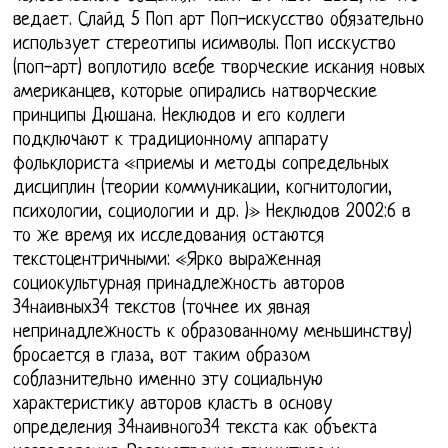
ведает. Слайд 5 Поп арт Поп-искусство обязательно
использует стереотипы исимволы. Поп исскуство
(поп-арт) воплотило всебе творческие искания новых
американцев, которые опирались натворческие
принципы Дюшана. Неклюдов и его коллеги
подключают к традиционному аппарату
фольклориста «приемы и методы сопредельных
дисциплин (теории коммуникации, когнитологии,
психологии, социологии и др. )» Неклюдов 2002:6 в
то же время их исследования остаются
текстоцентричными: «Ярко выраженная
социокультурная принадлежность авторов
34наивных34 текстов (точнее их явная
непринадлежность к образованному меньшинству)
бросается в глаза, вот таким образом
соблазнительно именно эту социальную
характеристику авторов класть в основу
определения 34наивного34 текста как объекта