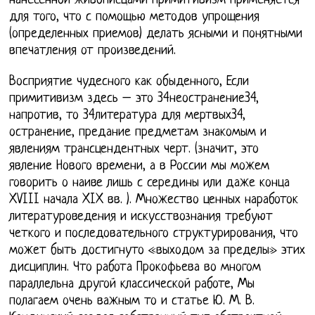
нанесенной живописцами Примитивизм применяется
для того, что с помощью методов упрощения
(определенных приемов) делать ясными и понятными
впечатления от произведений.
Восприятие чудесного как обыденного, Если
примитивизм здесь – это 34неостранение34,
напротив, то 34литература для мертвых34,
остранение, предание предметам знакомым и
явлениям трансцендентных черт. (значит, это
явление Нового времени, а в России мы можем
говорить о наиве лишь с середины или даже конца
XVIII начала XIX вв. ). Множество ценных наработок
литературоведения и искусствознания требуют
четкого и последовательного структурирования, что
может быть достигнуто «выходом за пределы» этих
дисциплин. Что работа Прокофьева во многом
параллельна другой классической работе, Мы
полагаем очень важным то и статье Ю. М. В.