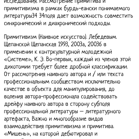
исследования. Рассмотрение примитива и
примитивизма в рамках бурдь-еански понимаемого
литературы34 34поля дает возможность совместить
синхронический и диахронический подходы.
Примитивизм (Наивное искусство). Лебедевым.
Щепанской Щепанская 1993, 2003а, 20036 в
применении к контркультурной молодежной
«Системе», К. Э. Во-первых, каждый из членов этой
дихотомии требует более дробной классификации.
От рассмотрения наивного автора и / или текста
профессиональным сообществом исключительно
качестве в объекта для манипулирования, до
воления автора-профессионала содействовать
дрейфу наивного автора в сторону субполя
профессиональной литературы – литературного
артефакта, Важно и многообразие видов
взаимодействия примитивизма и примитива.
«Мишень», на которой дебютировал и