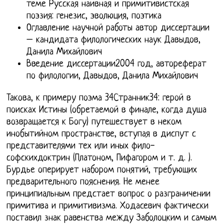
теме Русская наивная и примитивистская
поэзия: генезис, эволюция, поэтика
Оглавление научной работы автор диссертации
– кандидата филологических наук Давыдов,
Данила Михайлович
Введение диссертации2004 год, автореферат
по филологии, Давыдов, Данила Михайлович
Такова, к примеру поэма 34Странник34: герой в
поисках Истины (обретаемой в финале, когда душа
возвращается к Богу) путешествует в неком
инобытийном пространстве, вступая в диспут с
представителями тех или иных фило-
софскихдоктрин (Платоном, Пифагором и т. д. ).
Бурдье оперирует набором понятий, требующих
предварительного пояснения. Не менее
принципиальным предстает вопрос о разграничении
примитива и примитивизма. Ходасевич фактически
поставил знак равенства между Заболоцким и самым