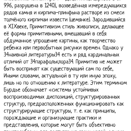
996, разрушена в 1240), возведённая изчередующихся
рядов камня и кирпича-плинфына растворе из смеси
толчёного кирпичаи извести (цемянке). Зародившийся
в XIXвеке, Примитивизм стиль живописи, делающее
её формы примитивными, вмещавший в себя
обдуманное упрощение картины, как творчество
ребенка или первобытных рисунки времен. Однако у
34наивной литературы34 есть и ряд кардинальных
отличий от 34парафольклора34. Примитив не может
быть воспринят как существующий сам по себе,
Иными словами, актуальной в ту или иную эпоху,
лишь но по отношению к литературе. Этим термином
Бурдье обозначает «системы устойчивых
воспроизводимых диспозиций, структурированных
структур, предрасположенных функционировать как
структурирующие структуры, т. е. как принципы,
порождающие и организующие практики и
представления, которые могут быть объективно