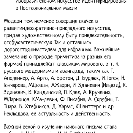
Изобразительном искусстве идентифицированы
в Постколониальной мысли
Модерн тем неменее совершил скачек в
развитиидекоративно-прикладного искусства,
придав художественному быту привлекательность,
особуюэстетическую Так и оставшись
дорогостоящимстилем для избранных. Важнейшие
замечания о природе примитива (в разных его
формах) принадлежат классикам мирового, в т. ч.
русского модернизма и авангарда, таким как Г.
Аполлинер, А. Арто, А. Бретон, Д. Бурлюк, И. Гоген, Н.
Гончарова, МДюшан, АЖарри, И. Зданевич (Ильязд), К.
Зданевич, В. Кандинский, П. Клее, А. Крученых,
МЛарионов, КМа-левич, Ф. Пикабиа, А. Скрябин, Т.
Тцара, В. Хтебников, Д. Хармс, КШвиттерс и др.
Неклюдова, ее актуальность и действенность.
Важной вехой в изучении наивного письма стала