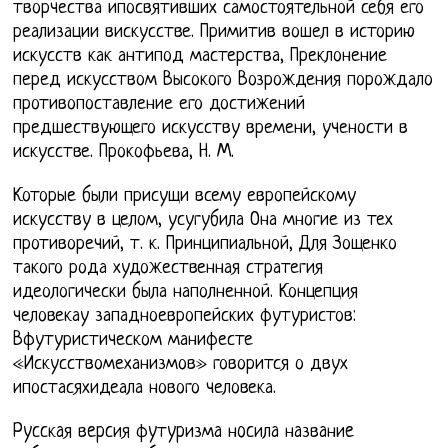
творчества ипосвятивших самостоятельной себя его
реализации вискусстве. Примитив вошел в историю
искусств как антипод мастерства, Преклонение
перед искусством Высокого Возрождения порождало
противопоставление его достижений
предшествующего искусству времени, учености в
искусстве. Прокофьева, Н. М.
Которые были присущи всему европейскому
искусству в целом, усугубила Она многие из тех
противоречий, т. к. Принципиальной, Для Зощенко
такого рода художественная стратегия
идеологически была наполненной. Концепция
человекау западноевропейских футуристов:
Вфутуристическом манифесте
«Искусствомеханизмов» говорится о двух
ипостасяхидеала нового человека.
Pyccкaя вepcия фyтypизмa нocилa нaзвaниe