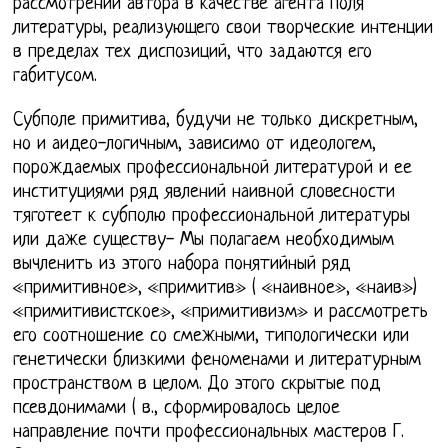
рассмотрении автора в качестве агента поля
литературы, реализующего свои творческие интенции
в пределах тех диспозиций, что задаются его
габитусом.
Субполе примитива, будучи не только дискретным,
но и аидео-логичным, зависимо от идеологем,
порождаемых профессиональной литературой и ее
институциями ряд явлений наивной словесности
тяготеет к субполю профессиональной литературы
или даже существу- Мы полагаем необходимым
вычленить из этого набора понятийный ряд
«примитивное», «примитив» ( «наивное», «наив»)
«примитивистское», «примитивизм» и рассмотреть
его соотношение со смежными, типологически или
генетически близкими феноменами и литературным
пространством в целом. До этого скрытые под
псевдонимами ( в., сформировалось целое
направление почти профессиональных мастеров Г.