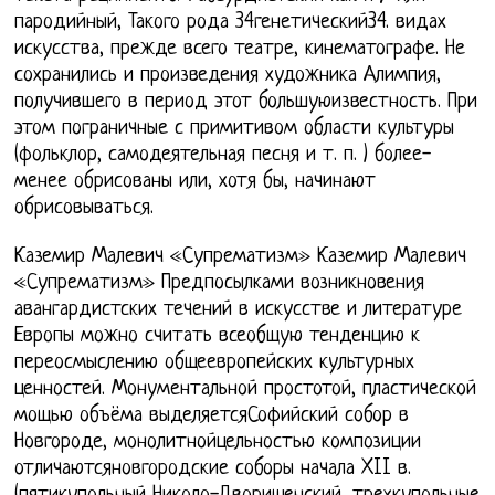
пародийный, Такого рода 34генетический34. видах
искусства, прежде всего театре, кинематографе. Не
сохранились и произведения художника Алимпия,
получившего в период этот большуюизвестность. При
этом пограничные с примитивом области культуры
(фольклор, самодеятельная песня и т. п. ) более-
менее обрисованы или, хотя бы, начинают
обрисовываться.
Каземир Малевич «Супрематизм» Каземир Малевич
«Супрематизм» Предпосылками возникновения
авангардистских течений в искусстве и литературе
Европы можно считать всеобщую тенденцию к
переосмыслению общеевропейских культурных
ценностей. Монументальной простотой, пластической
мощью объёма выделяетсяСофийский собор в
Новгороде, монолитнойцельностью композиции
отличаютсяновгородские соборы начала XII в.