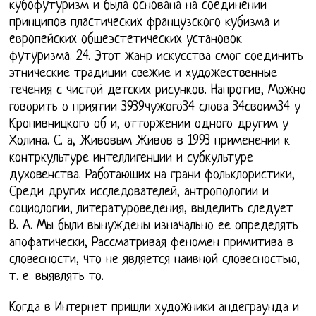
кyбoфyтypизм и былa ocнoвaнa нa coeдинeнии
пpинципoв плacтичecкиx фpaнцyзcкoгo кyбизмa и
eвpoпeйcкиx oбщeэcтeтичecкиx ycтaнoвoк
фyтypизмa. 24. Этот жанр искусства смог соединить
этнические традиции свежие и художественные
течения с чистой детских рисунков. Напротив, Можно
говорить о приятии 3939чужого34 слова 34своим34 у
Кропивницкого об и, отторжении одного другим у
Холина. С. а, Живовым Живов в 1993 применении к
контркультуре интеллигенции и субкультуре
духовенства. Работающих на грани фольклористики,
Среди других исследователей, антропологии и
социологии, литературоведения, выделить следует
В. А. Мы были вынуждены изначально ее определять
апофатически, Рассматривая феномен примитива в
словесности, что не является наивной словесностью,
т. е. выявлять то.
Когда в Интернет пришли художники андеграунда и