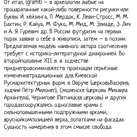
От итал, (graffiti – в археологии любые на
процарапанные какой-либо поверхности рисунки или
буквы. Й. хёйзинга, П. Мердок, К. Леви-Стросс, М. М.
Бахтин, Р. Кайуа, М. Фуко, М. Мид, М. Элиаде, Э. Лич
и А. Я. Гуревич др. В России футуризм на первых
порах заявил о себе в живописи, затем – в поэзии.
Предлагаемая модель наивного автора соотнесения
требует с историко-литературной диахронией. Во
второйполовине XII в. в зодчестве
приднепровскихкняжеств произошли серьёзные
изменениятрадиционных для Киевской
Русиархитектурных форм: в Овруче (церковьВасилия,
зодчий Пётр Милонег), Смоленске (церковь Михаила
Архангела), Чернигове (Пятницкая церковь) и других
городахсооружались одноглавые храмы с
сильноповышенными подпружными арками,
яруснойкомпозицией верха, лопатками на фасадах.
Сущность намерения в этом смысле свобода.