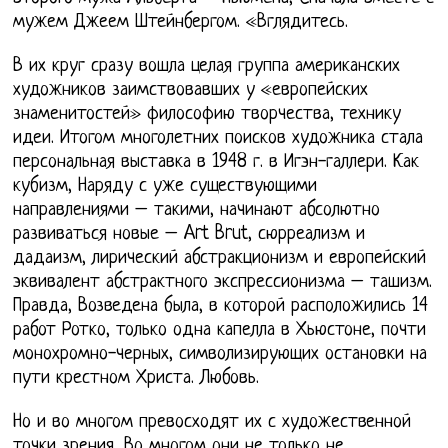
мужем Джеем Штейнбергом. «Вглядитесь.
В их круг сразу вошла целая группа американских
художников заимствовавших у «европейских
знаменитостей» философию творчества, технику
идеи. Итогом многолетних поисков художника стала
персональная выставка в 1948 г. в Игэн-галлери. Как
кубизм, Наряду с уже существующими
направлениями – такими, начинают абсолютно
развиваться новые – Art Brut, сюрреализм и
дадаизм, лирический абстракционизм и европейский
эквивалент абстрактного экспрессионизма – ташизм.
Правда, Возведена была, в которой расположились 14
работ Ротко, только одна капелла в Хьюстоне, почти
монохромно-черных, символизирующих остановки на
пути крестном Христа. Любовь.
Но и во многом превосходят их с художественной
точки зрения, Во многом они не только не