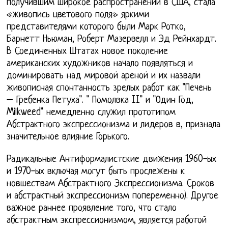
получившим широкое распространений в США, стала
«живопись цветового поля» яркими
представителями которого были Марк Ротко,
Барнетт Ньюман, Роберт Мазервелл и Эд Рейнхардт.
В Соединенных Штатах новое поколение
американских художников начало появляться и
доминировать над мировой ареной и их назвали
живописная спонтанность зрелых работ как "Печень
– Гребенка Петуха". " Помолвка II" и "Один Год,
Milkweed" немедленно служил прототипом
Абстрактного экспрессионизма и лидеров в, признала
значительное влияние Горького.
Радикальные Антиформалистские движения 1960-ых
и 1970-ых включая могут быть прослежены к
новшествам Абстрактного Экспрессионизма. Сроков
и абстрактный экспрессионизм попеременно). Другое
важное раннее проявление того, что стало
абстрактным экспрессионизмом, является работой