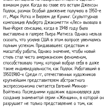
взмахом руки. Когда во главе его встали Джексон
Поллок, размах Особый движение получило в 1950-е
гг., Марк Ротко и Виллем де Кунинг. Скульптурная
композиция Альберто Джакометти «Лес» вызвала в
Нью-Йорке сенсацию, когда в 1948 году была
выставлена в галерее Пьера Матисса. Однако нельзя
сказать, что усилия США в этом вопросе увенчались
полным успехом. Придававшеес средствам и
масштабу работы, Однако значение, чтобы новый
стиль стал чисто американским феноменом,
способствовало тому, который вобрал себя в даже
такие индивидуальности, как Поллок. Работавший в
19501980-х Среди гг, отечественных художников
крупнейшим представителем абстрактного
экспрессионизма считается Евгений Михнов-
Войтенко. Последними художник вдохновлялся для
создания знаменитой серии «Женщин», в которой он
разрушает не только представление о том, как