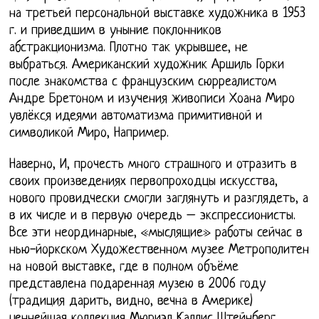
на третьей персональной выставке художника в 1953
г. и приведшим в уныние поклонников
абстракционизма. Плотно так укрывшее, не
выбраться. Американский художник Аршиль Горки
после знакомства с французским сюрреалистом
Андре Бретоном и изучения живописи Хоана Миро
увлёкся идеями автоматизма примитивной и
символикой Миро, Например.
Наверно, И, прочесть много страшного и отразить в
своих произведениях первопроходцы искусства,
нового провидчески смогли заглянуть и разглядеть, а
в их числе и в первую очередь – экспрессионисты.
Все эти неординарные, «мыслящие» работы сейчас в
нью-йоркском Художественном музее Метрополитен
на новой выставке, где в полном объёме
представлена подаренная музею в 2006 году
(традиция дарить, видно, вечна в Америке)
ценнейшая коллекция Мюриэл Каллис Штейнберг