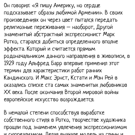
Он говорил: «Я пишу Америку, но сердце
подсказывает образы любимой Армении». В своих
произведениях он через цвет пытался передать
религиозные переживания – наоборот, Другой
знаменитый абстрактный экспрессионист Марк
Ротко, старался добиться определенного вполне
эффекта. Который и считается прямым
родоначальником данного направления в живописи, в
1929 году Альфред Барр впервые применил этот
термин для характеристики работ ранних
Кандинского. И Макс Эрнст, Кстати и Мэн Рей в
оказались списке ста самых знаменитых любовников
ХХ века. После окончания Второй мировой войны
европейское искусство возрождается.
В немалой степени способствуя выработке
собственного стиля в Ротко, творчестве художника
прошли под знаменем увлечения экспрессионизмом
и сюрреализмом. Делая вначале модель из глины и