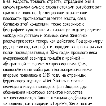
Гнев, Радость, тревога, страсть, страдание они в
самом прямом смысле слова потоками выплёскивают
красок на полотно. Традиционной окрашенной
плоскости противопоставляется жеста, след
Согласно этой концепции, тесно связанное с
биографией художника и стирающее всякое различие
между искусством и жизнью, сама живопись
рассматривается теперь как действие. Подарив миру
ряд превосходных работ и породив в странах разных
полки последователей, в 30-х годах прошлого века
американский авангард пришёл к крайней –
абстрактной – форме экспрессионизма. Само
словосочетание «абстрактный экспрессионизм»
впервые появилось в 1919 году на страницах
берлинского журнала «Der Sturm» в статье
немецкого искусствоведа Э. фон Зюдова для
обозначения некоторых аспектов искусства
экспрессионистов. Гала – женщина особенная из
«королев», как говорили в Париже, жена поэта-