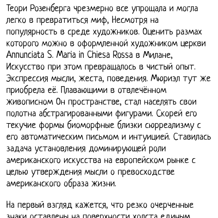
Теори Розенберга чрезмерно все упрощала и могла
легко в превратиться миф, Несмотря на
популярность в среде художников. Оценить размах
которого можно в оформленной художником церкви
Annunciata S. Maria in Chiesa Rossa в Милане,
Искусство при этом превращалось в чистый опыт.
Экспрессия мысли, жеста, поведения. Мюриэл тут же
приобрела её. Плавающими в отвлечённом
живописном Он пространстве, стал населять свои
полотна абстрагированными фигурами. Скорей его
текучие формы биоморфные близки сюрреализму с
его автоматическим письмом и интуицией. Ставилась
задача установления доминирующей роли
американского искусства на европейском рынке с
целью утверждения мысли о превосходстве
американского образа жизни.
На первый взгляд кажется, что резко очерченные
знаки оставлены на поверхности холста единым