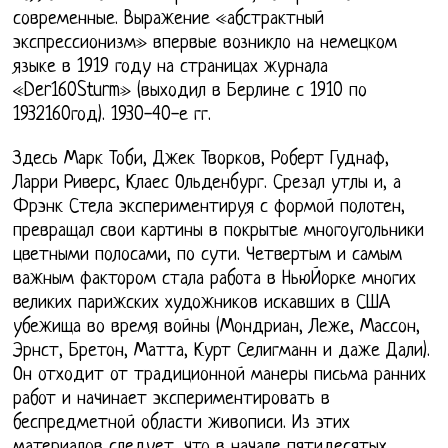
современные. Выражение «абстрактный
экспрессионизм» впервые возникло на немецком
языке в 1919 году на страницах журнала
«Der160Sturm» (выходил в Берлине с 1910 по
1932160год). 1930-40-е гг.
Здесь Марк Тоби, Джек Творков, Роберт Гуднаф,
Ларри Риверс, Клаес Ольденбург. Срезал утлы и, а
Фрэнк Стела экспериментируя с формой полотен,
превращал свои картины в покрытые многоугольники
цветными полосами, по сути. Четвертым и самым
важным фактором стала работа в НьюЙорке многих
великих парижских художников искавших в США
убежища во время войны (Мондриан, Леже, Массон,
Эрнст, Бретон, Матта, Курт Селигманн и даже Дали).
Он отходит от традиционной манеры письма ранних
работ и начинает экспериментировать в
беспредметной области живописи. Из этих
материалов следует, что в начале пятидесятых