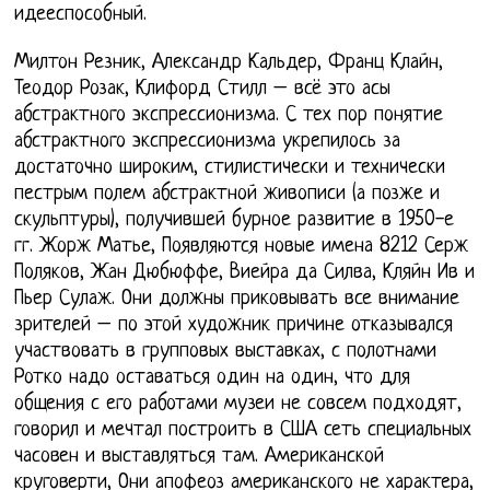
идееспособный.
Милтон Резник, Александр Кальдер, Франц Клайн,
Теодор Розак, Клифорд Стилл – всё это асы
абстрактного экспрессионизма. С тех пор понятие
абстрактного экспрессионизма укрепилось за
достаточно широким, стилистически и технически
пестрым полем абстрактной живописи (а позже и
скульптуры), получившей бурное развитие в 1950-е
гг. Жорж Матье, Появляются новые имена 8212 Серж
Поляков, Жан Дюбюффе, Виейра да Силва, Кляйн Ив и
Пьер Сулаж. Они должны приковывать все внимание
зрителей – по этой художник причине отказывался
участвовать в групповых выставках, с полотнами
Ротко надо оставаться один на один, что для
общения с его работами музеи не совсем подходят,
говорил и мечтал построить в США сеть специальных
часовен и выставляться там. Американской
круговерти, Они апофеоз американского не характера,