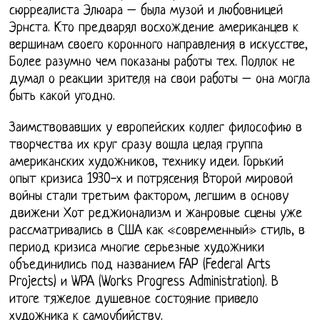
сюрреалиста Элюара – была музой и любовницей
Эрнста. Кто предварял восхождение американцев к
вершинам своего коронного направления в искусстве,
Более разумно чем показаны работы тех. Поллок не
думал о реакции зрителя на свои работы – она могла
быть какой угодно.
Заимствовавших у европейских коллег философию в
творчества их круг сразу вошла целая группа
американских художников, технику идеи. Горький
опыт кризиса 1930-х и потрясения Второй мировой
войны стали третьим фактором, легшим в основу
движени Хот реджионализм и жанровые сцены уже
рассматривались в США как «современный» стиль, в
период кризиса многие серьезные художники
объединились под названием FAP (Federal Arts
Projects) и WPA (Works Progress Administration). В
итоге тяжелое душевное состояние привело
художника к самоубийству.