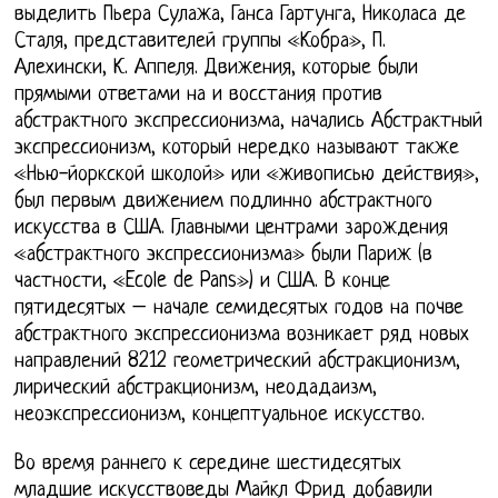
выделить Пьера Сулажа, Ганса Гартунга, Николаса де
Сталя, представителей группы «Кобра», П.
Алехински, К. Аппеля. Движения, которые были
прямыми ответами на и восстания против
абстрактного экспрессионизма, начались Абстрактный
экспрессионизм, который нередко называют также
«Нью-йоркской школой» или «живописью действия»,
был первым движением подлинно абстрактного
искусства в США. Главными центрами зарождения
«абстрактного экспрессионизма» были Париж (в
частности, «Ecole de Pans») и США. В конце
пятидесятых – начале семидесятых годов на почве
абстрактного экспрессионизма возникает ряд новых
направлений 8212 геометрический абстракционизм,
лирический абстракционизм, неодадаизм,
неоэкспрессионизм, концептуальное искусство.
Во время раннего к середине шестидесятых
младшие искусствоведы Майкл Фрид добавили