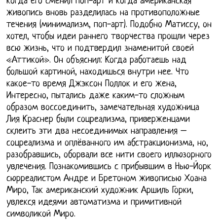
когда его сменил поп-арт и когда американская
живопись вновь разделилась на противоположные
течения (минимализм, поп-арт). Подобно Матиссу, он
хотел, чтобы идеи раннего творчества прошли через
всю жизнь, что и подтвердил знаменитой своей
«Аттикой». Он объяснил: Когда работаешь над
большой картиной, находишься внутри нее. Что
какое-то время Джэксон Поллок и его жена,
Интересно, пытались даже каким-то сложным
образом воссоединить, замечательная художница
Лия Краснер были соцреализма, приверженцами
склеить эти два несоединимых направления –
соцреализма и оплёванного им абстракционизма, но,
разобравшись, оборвали все нити своего иллюзорного
увлечения. Познакомившись с прибывшим в Нью-Йорк
сюрреалистом Андре и Бретоном живописью Хоана
Миро, Так американский художник Аршиль Горки,
увлекся идеями автоматизма и примитивной
символикой Миро.