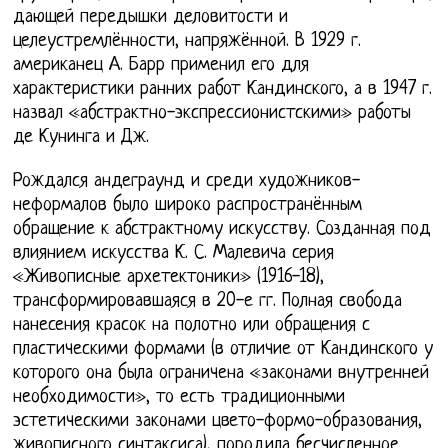
дающей передышки деловитости и
целеустремлённости, напряжённой. В 1929 г.
американец А. Барр применил его для
характеристики ранних работ Кандинского, а в 1947 г.
назвал «абстрактно-экспрессионистскими» работы
де Кунинга и Дж.
Рождался андеграунд и среди художников-
неформалов было широко распространённым
обращение к абстрактному искусству. Созданная под
влиянием искусства К. С. Малевича серия
«Живописные архетектоники» (1916-18),
трансформировавшаяся в 20-е гг. Полная свобода
нанесения красок на полотно или обращения с
пластическими формами (в отличие от Кандинского у
которого она была ограничена «законами внутренней
необходимости», то есть традиционными
эстетическими законами цвето-формо-образования,
живописного синтаксиса), породила бесчисленное