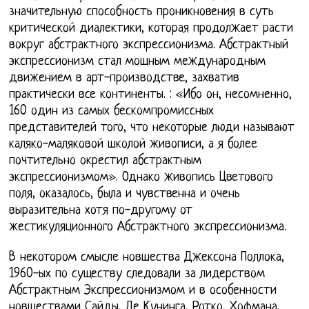
значительную способность проникновения в суть
критической диалектики, которая продолжает расти
вокруг абстрактного экспрессионизма. Абстрактный
экспрессионизм стал мощным международным
движением в арт-производстве, захватив
практически все континенты. : «Ибо он, несомненно,
160 один из самых бескомпромиссных
представителей того, что некоторые люди называют
каляко-маляковой школой живописи, а я более
почтительно окрестил абстрактным
экспрессионизмом». Однако живопись Цветового
поля, оказалось, была и чувственна и очень
выразительна хотя по-другому от
жестикуляционного Абстрактного экспрессионизма.
В некотором смысле новшества Джексона Поллока,
1960-ых по существу следовали за лидерством
Абстрактным Экспрессионизмом и в особенности
новшествами Сайды, Де Кунинга, Ротко, Хофмана,