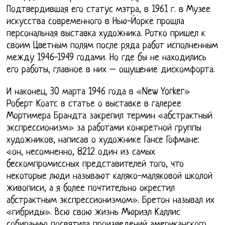
Подтвердившая его статус мэтра, в 1961 г. в Музее
искусства современного в Нью-Йорке прошла
персональная выставка художника. Ротко пришел к
своим Цветным полям после ряда работ исполненным
между 1946-1949 годами. Но где бы не находились
его работы, главное в них – ощущение дискомфорта.
И наконец, 30 марта 1946 года в «New Yorker»
Роберт Коатс в статье о выставке в галерее
Мортимера Брандта закрепил термин «абстрактный
экспрессионизм» за работами конкретной группы
художников, написав о художнике Гансе Гофмане:
«он, несомненно, 8212 один из самых
бескомпромиссных представителей того, что
некоторые люди называют каляко-маляковой школой
живописи, а я более почтительно окрестил
абстрактным экспрессионизмом». Бретон называл их
«гибриды». Всю свою жизнь Мюриэл Каллис
собиранию посвятила произведений американского