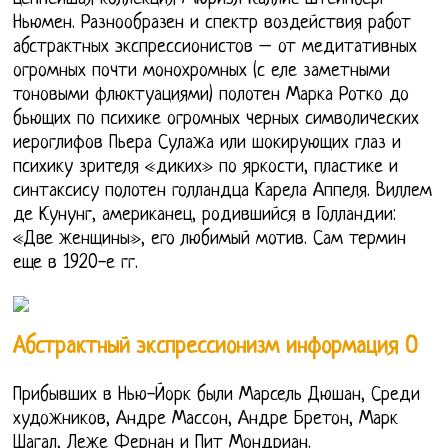
Ньюмен. Разнообразен и спектр воздействия работ
абстрактных экспрессионистов – от медитативных
огромных почти монохромных (с еле заметными
тоновыми флюктуациями) полотен Марка Ротко до
бьющих по психике огромных черных символических
иероглифов Пьера Сулажа или шокирующих глаз и
психику зрителя «диких» по яркости, пластике и
синтаксису полотен голландца Карела Аппеля. Виллем
де Кунунг, американец, родившийся в Голландии:
«Две женщины», его любимый мотив. Сам термин
еще в 1920-е гг.
Абстрактный экспрессионизм информация О
Прибывших в Нью-Йорк были Марсель Дюшан, Среди
художников, Андре Массон, Андре Бретон, Марк
Шагал, Леже Фернан и Пит Мондриан.