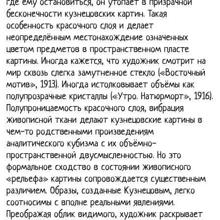
где ему остановиться, он утопает в призрачной
бесконечности кузнецовских картин. Такая
особенность красочного слоя и делает
неопределённым местонахождение означенных
цветом предметов в пространственном пласте
картины. Иногда кажется, что художник смотрит на
мир сквозь слегка замутненное стекло («Восточный
мотив», 1913). Иногда истолковывает объёмы как
полупрозрачные кристаллы («Утро. Натюрморт», 1916).
Полупроницаемость красочного слоя, вибрация
живописной ткани делают кузнецовские картины в
чем-то родственными произведениям
аналитического кубизма с их объёмно-
пространственной двусмысленностью. Но это
формальное сходство в состоянии живописного
«рельефа» картины сопровождается существенным
различием. Образы, созданные Кузнецовым, легко
соотносимы с вполне реальными явлениями.
Преображая облик видимого, художник раскрывает