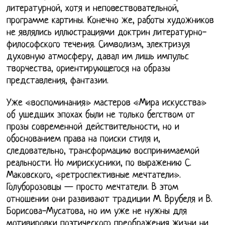
литературной, хотя и неповествовательной,
программе картины. Конечно же, работы художников
не являлись иллюстрациями доктрин литературно-
философского течения. Символизм, электризуя
духовную атмосферу, давал им лишь импульс
творчества, ориентирующегося на образы
представления, фантазии.
Уже «воспоминания» мастеров «Мира искусства»
об ушедших эпохах были не только бегством от
прозы современной действительности, но и
обоснованием права на поиски стиля и,
следовательно, трансформацию воспринимаемой
реальности. Но мирискусники, по выражению С.
Маковского, «ретроспективные мечтатели».
Голуборозовцы — просто мечтатели. В этом
отношении они развивают традиции М. Врубеля и В.
Борисова-Мусатова, но им уже не нужны для
мотивировки поэтического преображения жизни ни