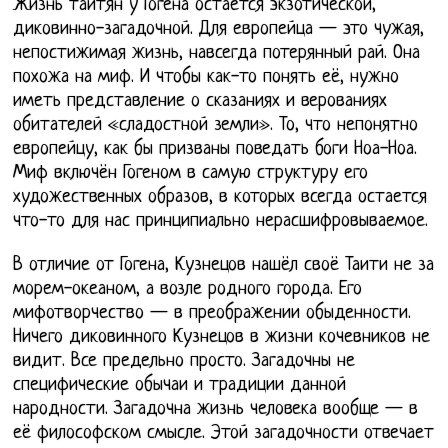
Жизнь таитян у Гогена остается экзотической,
диковинно-загадочной. Для европейца — это чужая,
непостижимая жизнь, навсегда потерянный рай. Она
похожа на миф. И чтобы как-то понять её, нужно
иметь представление о сказаниях и верованиях
обитателей «сладостной земли». То, что непонятно
европейцу, как бы призваны поведать боги Ноа-Ноа.
Миф включён Гогеном в самую структуру его
художественных образов, в которых всегда остается
что-то для нас принципиально нерасшифровываемое.
В отличие от Гогена, Кузнецов нашёл своё Таити не за
морем-океаном, а возле родного города. Его
мифотворчество — в преображении обыденности.
Ничего диковинного Кузнецов в жизни кочевников не
видит. Все предельно просто. Загадочны не
специфические обычаи и традиции данной
народности. Загадочна жизнь человека вообще — в
её философском смысле. Этой загадочности отвечает