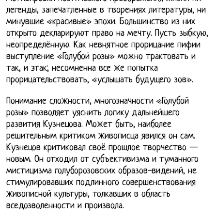
легенды, запечатленные в творениях литературы, ни
минувшие «красивые» эпохи. Большинство из них
открыто декларируют право на мечту. Пусть зыбкую,
неопределённую. Как невнятное прорицание пифии
выступление «Голубой розы» можно трактовать и
так, и этак; несомненна все же попытка
прорицательствовать, «услышать будущего зов».
Понимание сложности, многозначности «Голубой
розы» позволяет уяснить логику дальнейшего
развития Кузнецова. Может быть, наиболее
решительным критиком живописца явился он сам.
Кузнецов критиковал своё прошлое творчество —
новым. Он отходил от субъективизма и туманного
мистицизма голуборозовских образов-видений, не
стимулировавших подлинного совершенствования
живописной культуры, толкавших в область
вседозволенности и произвола.