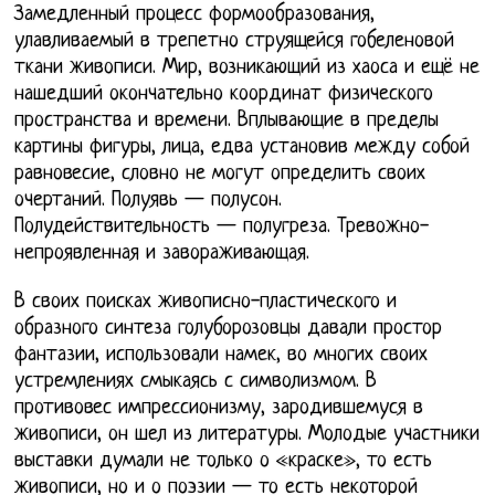
Замедленный процесс формообразования,
улавливаемый в трепетно струящейся гобеленовой
ткани живописи. Мир, возникающий из хаоса и ещё не
нашедший окончательно координат физического
пространства и времени. Вплывающие в пределы
картины фигуры, лица, едва установив между собой
равновесие, словно не могут определить своих
очертаний. Полуявь — полусон.
Полудействительность — полугреза. Тревожно-
непроявленная и завораживающая.
В своих поисках живописно-пластического и
образного синтеза голуборозовцы давали простор
фантазии, использовали намек, во многих своих
устремлениях смыкаясь с символизмом. В
противовес импрессионизму, зародившемуся в
живописи, он шел из литературы. Молодые участники
выставки думали не только о «краске», то есть
живописи, но и о поэзии — то есть некоторой