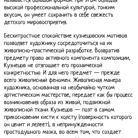
называется большой формой. При этом обладая
высокой профессиональной культурой, тонким
вкусом, он умеет сохранить в себе свежесть
детского мировосприятия.
Бесхитростное спокойствие кузнецовских мотивов
позволяет художнику сосредоточиться на их
живописно-пластической разработке. Возвратив
предмету право активного компонента композиции,
Кузнецов не отягощает его прозаической
конкретностью. И для него предмет — прежде
всего живописный феномен. Живописная манера
художника, основанная на необычайно чутком
артистическом мастерстве, передает как бы процесс
возникновения образа из живой, подвижной
живописной ткани. Кузнецов — поэт в самом
прикосновении кисти к холсту (поверхность которого
он ценит и лелеет), в непринужденности
простодушного мазка, во всем том, что создает