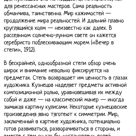
для ренессансных мастеров. Сама реальность
обманчива, таинственна. Мир кажимостей —
продолжение мира реальностей. И дальний плавно
круглящийся холм — неизвестно как далек. В
рассеянном солнечно-лунном свете он кажется
серебристо поблескивающим морем («Вечер в
степи», 1912).
В бескрайней, однообразной степи обзор очень
широк и внимание невольно фиксируется на
предметах. Степь возвращает им ценность в глазах
художника. Кузнецов наделяет предметы активной
композиционной ролью, уравновешивая их между
собой и даже — на классический манер — иногда
зымыкая картину кулисами. Некоторые кузнецовские
произведения явно тяготеют к симметрии. Мир,
заключенный в картине художника, потенциально
готов развиваться, разворачиваться в стороны, и