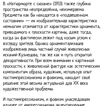
В «Натюрморте с сюзане» (1913) также глубина
пространства неопределённа, неизмеряема.
Предметы как бы находятся в «подвешенном
состоянии» — их изобразительная характеристика
немногим отличается от характеристики орнамента,
приводимого к плоскости картины, даже тогда,
когда он фактически лежит под косым углом к
взгляду зрителя. Однако орнаментализация
изображения лишь частный случай живописных
исканий Кузнецова, так же как и путь открытой
декоративности. При всем внимании к картинной
плоскости, к живописной фактуре как эстетическим
компонентам образа, художник, используя опыт
постимпрессионизма и фовизма, находит своё
решение этой весьма актуальной для XX века
художественной проблемы.
И постимпрессионизм, и фовизм унаследовали
идущее от импрессионизма акцентирование