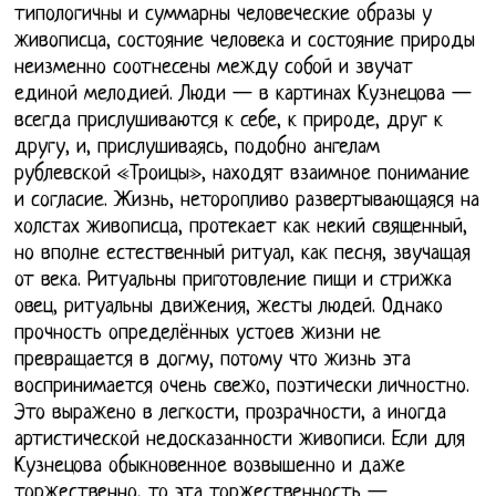
типологичны и суммарны человеческие образы у
живописца, состояние человека и состояние природы
неизменно соотнесены между собой и звучат
единой мелодией. Люди — в картинах Кузнецова —
всегда прислушиваются к себе, к природе, друг к
другу, и, прислушиваясь, подобно ангелам
рублевской «Троицы», находят взаимное понимание
и согласие. Жизнь, неторопливо развертывающаяся на
холстах живописца, протекает как некий священный,
но вполне естественный ритуал, как песня, звучащая
от века. Ритуальны приготовление пищи и стрижка
овец, ритуальны движения, жесты людей. Однако
прочность определённых устоев жизни не
превращается в догму, потому что жизнь эта
воспринимается очень свежо, поэтически личностно.
Это выражено в легкости, прозрачности, а иногда
артистической недосказанности живописи. Если для
Кузнецова обыкновенное возвышенно и даже
торжественно, то эта торжественность —