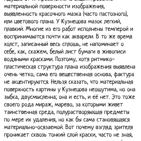
материальной поверхности изображения,
выявленность красочного мазка (часто пастозного),
или цветового плана. У Кузнецова мазок легкий,
плавкий. Многие из его работ исполнены темперой и
воспринимаются почти как акварели. В то же время
холст, записанный весь сплошь, не напоминает о
себе, как, скажем, белый лист бумаги в живописи
водяными красками. Поэтому, хотя ритмико-
пластическая структура плана изображения выявлена
очень четко, сама его вещественная основа, фактура
не акцентируются. Нельзя сказать, что материальная
поверхность картины у Кузнецова неощутима, но она
зыбка, двусмысленна; она и есть, и её нет. Это тоже
своего рода мираж, марево, за которыми живет
таинственная среда, полурастворяющая предметы
по мере их удаления, но как бы сама становящаяся
материально-осязаемой. Вот почему взгляд зрителя
проникает сквозь тонкий слой краски, часто не зная,