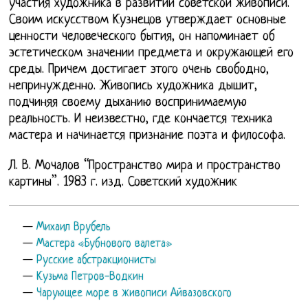
участия художника в развитии советской живописи.
Своим искусством Кузнецов утверждает основные
ценности человеческого бытия, он напоминает об
эстетическом значении предмета и окружающей его
среды. Причем достигает этого очень свободно,
непринужденно. Живопись художника дышит,
подчиняя своему дыханию воспринимаемую
реальность. И неизвестно, где кончается техника
мастера и начинается признание поэта и философа.
Л. В. Мочалов “Пространство мира и пространство
картины”. 1983 г. изд. Советский художник
—
Михаил Врубель
—
Мастера «Бубнового валета»
—
Русские абстракционисты
—
Кузьма Петров-Водкин
—
Чарующее море в живописи Айвазовского