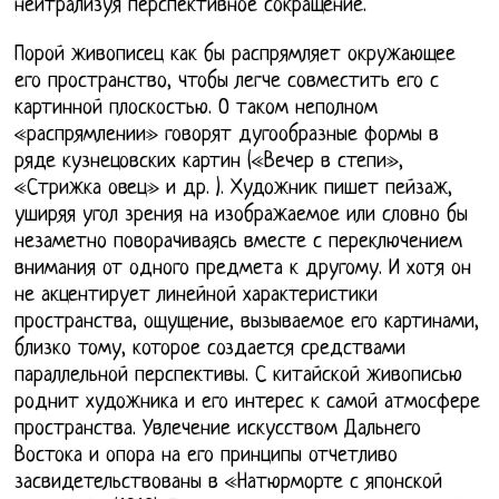
нейтрализуя перспективное сокращение.
Порой живописец как бы распрямляет окружающее
его пространство, чтобы легче совместить его с
картинной плоскостью. О таком неполном
«распрямлении» говорят дугообразные формы в
ряде кузнецовских картин («Вечер в степи»,
«Стрижка овец» и др. ). Художник пишет пейзаж,
уширяя угол зрения на изображаемое или словно бы
незаметно поворачиваясь вместе с переключением
внимания от одного предмета к другому. И хотя он
не акцентирует линейной характеристики
пространства, ощущение, вызываемое его картинами,
близко тому, которое создается средствами
параллельной перспективы. С китайской живописью
роднит художника и его интерес к самой атмосфере
пространства. Увлечение искусством Дальнего
Востока и опора на его принципы отчетливо
засвидетельствованы в «Натюрморте с японской