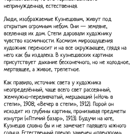
непринужденная, естественная.
Люди, изображаемые Кузнецовым, живут под
открытым огромным небом. Они — земляне,
вселенная их дом. Степи даровали художнику
чувство космичности. Космизм мироощущения
художник переносит и на все окружающее, глядя на
него как бы издалека. В кузнецовских картинах
присутствует дыхание бесконечного, но не холодное,
мертвящее, а живое, трепетное.
Как правило, источник света у художника
неопределённый, чаще всего свет рассеянный,
жемчужно-переливчатый, мерцающий («Ночь в
степи», 1908; «Вечер в степи», 1912). Порой он
исходит из глубины картины, пронизывая предметы
изнутри («Птичий базар», 1913). Будучи на юге,
Кузнецов словно бы и не замечает палящего южного
солнца. Естественный пленэр заменен «пленэром»