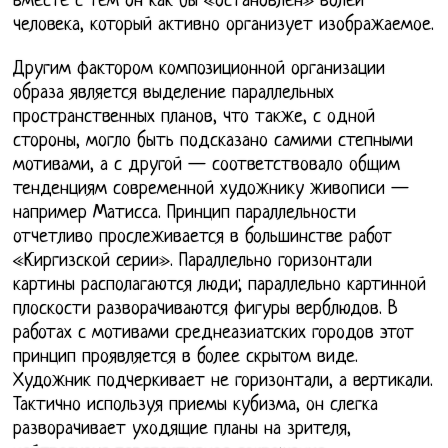
вместе с тем он как бы «остановлен» волей
человека, который активно организует изображаемое.
Другим фактором композиционной организации
образа является выделение параллельных
пространственных планов, что также, с одной
стороны, могло быть подсказано самими степными
мотивами, а с другой — соответствовало общим
тенденциям современной художнику живописи —
например Матисса. Принцип параллельности
отчетливо прослеживается в большинстве работ
«Киргизской серии». Параллельно горизонтали
картины располагаются люди; параллельно картинной
плоскости разворачиваются фигуры верблюдов. В
работах с мотивами среднеазиатских городов этот
принцип проявляется в более скрытом виде.
Художник подчеркивает не горизонтали, а вертикали.
Тактично используя приемы кубизма, он слегка
разворачивает уходящие планы на зрителя,