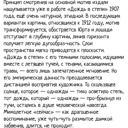
Принцип смотрения на основной мотив издали
нащупывается уже в работе «Дождь в степи» 1907
года, ещё очень натурной, этюдной. В последующих
вариантах картины, относящихся к 1912 году, мотив
трансформируется, обостряется. Юрта и лошади
отступают в глубину картины, линия горизонта
получает легкую дугообраз-ность. Слои
пространства мягко приводятся к плоскости.
«Дождь в степи» с его темными полосами, идущими
вместе с летящей тучей, с тенями, касающимися
травы, — всего лишь запечатленное мгновение. Но
его эмпирическая данность преодолевается
дистанцией восприятия художника. То скользящее
солнце, которое — однажды — тихо осветило степь,
тот дождь, который — однажды — про-брызнул из
тучи, остались в душе человеческой навсегда.
Мимолетное «сейчас» — как драгоценное
воспоминание, уже чуть-чуть размытое дымкой
забвения, длится, не проходит.