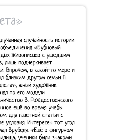
лета»
случайная случайность истории
 объединения «Бубновый
лодых живописцев с ушедшим
в, лишь подчеркивает
. Впрочем, в какой-то мере и
ыл близким другом семьи П.
валета»; юный художник
нял по его модели
мничество В. Рождественского
енное ещё во время учебы
ом для газетной статьи с
 условия. Интересен тот угол
ал Врубеля. «Ещё в фигурном
чилища, ученики были знакомы