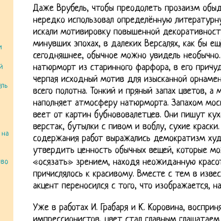
Даже Врубель, чтобы преодолеть прозаизм обы
нередко использовал определённую литературн
искали мотивировку повышенной декоративност
минувших эпохах, в далеких Версалях, как бы ещё
и
сегодняшнее, обычное можно увидель необычно. 
натюрморт из старинного фарфора, в его прич
й
черпая исходный мотив для изысканной орнаме
Эль
всего полотна. Тонкий и пряный запах цветов, а
наполняет атмосферу натюрморта. Запахом мос
веет от картин бубнововалетцев. Они пишут кух
верстак, бутылки с пивом и воблу, сухие краск
 на
содержания работ выражались демократизм худ
утвердить ценность обычных вещей, которые м
«осязать» зрением, находя неожиданную красо
тво
причислялось к красивому. Вместе с тем в изв
акцент переносился с того, что изображается, на
Уже в работах И. Грабаря и К. Коровина, воспри
импрессионистов, цвет стал главным глашатаем 