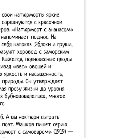
в свои натюрморты яркие
 соревнуются с красочной
ров. «Натюрморт с ананасом»
 напоминает поднос. На
ебя напоказ. Яблоки и груши,
бразуют хоровод с заморским
 Кажется, полновесные плоды
кивая «вес» овощей и
ю яркость и насыщенность,
и природы. Он утверждает
мая прозу жизни до уровня
их бубнововалетцев, многое
го.
б. А вы ноктюрн сыграть
л поэт. Машков пишет серию
юрморт с самоваром» (1919) —