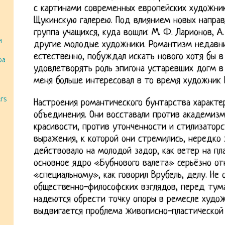
с картинами современных европейских художник
Щукинскую галерею. Под влиянием новых направ
группа учащихся, куда вошли: М. Ф. Ларионов, А. 
и
другие молодые художники. Романтизм недавни
естественно, побуждал искать нового хотя бы в
ра
удовлетворять роль эпигона устаревших догм в
меня больше интересовал в то время художник 
rs
Настроения романтического бунтарства характе
объединения. Они восставали против академизм
красивости, против утонченности и стилизаторс
выражения, к которой они стремились, нередко 
действовало на молодой задор, как ветер на пла
основное ядро «Бубнового валета» серьёзно от
«специальному», как говорил Врубель, делу. Не
общественно-философских взглядов, перед тума
надеются обрести точку опоры в ремесле худож
выдвигается проблема живописно-пластической