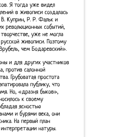
ов. Я тогда уже видел
лений в живописи создалась
В. Куприн, Р. Р. Фальк и
х революционных событий,
 творчестве, уже не могла
 русской живописи. Поэтому
Врубель, чем Бодаревский».
рны и для других участников
а, против салонной
тва. Грубоватая простота
эпатировала публику, что
мя. Но, «дразня быков»,
носилось к своему
 обладая ясностью
нами и бурями века, они
ника. На первый план
 интерпретации натуры.