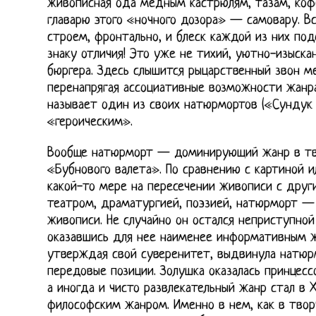
живописная ода медным кастрюлям, тазам, коф
главарю этого «ночного дозора» — самовару. 
строем, фронтально, и блеск каждой из них по
знаку отличия! Это уже не тихий, уютно-изыск
бюргера. Здесь слышится рыцарственный звон ме
перенапрягая ассоциативные возможности жанр
называет один из своих натюрмортов («Сундук и
«героическим».
Вообще натюрморт — доминирующий жанр в тв
«Бубнового валета». По сравнению с картиной 
какой-то мере на пересечении живописи с дру
театром, драматургией, поэзией, натюрморт —
живописи. Не случайно он остался неприступно
оказавшись для нее наименее информативным ж
утверждая свой суверенитет, выдвинула натюрм
передовые позиции. Золушка оказалась принцесс
а иногда и чисто развлекательный жанр стал в 
философским жанром. Именно в нем, как в твор