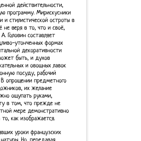
денной действительности,
ую программу. Мирискусники
и и стилистической остроты в
 не веря в то, что и своё,
А. Головин составляет
удливо-утонченных формах
нтальной декоративности
 может быть, и духов
кательных и овощных лавок
онную посуду, рабочий
и. В опрощении предметного
ожников, их желание
ожно ощупать руками,
ту в том, что прежде не
естной мере демонстративно
 то, как изображается.
нявших уроки французских
натуры. Но, передавая