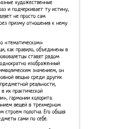
разные художественные
аз и подчеркивает ту истину,
вляет не просто сам
рез призму отношения к нему
 о «тематическом»
и, как правило, объединены в
бнововалетцы ставят рядом
неоднократно изображенный
имволическим значением, он
кровной вещью среди других
 предметной реальности,
в их практической
и», гармонии колорита.
ванием вещей в трехмерном
м строем полотна. Его общая
едметы сами по себе.