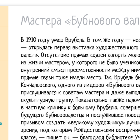
Мастера «Бубнового ва
В 1910 году умер Врубель. В том же году — не
— открылась первая выставка художественного
валет».
Отсутствие прямых связей когорты мо
из жизни мастером, у которого не было ученико
внутренний смысл преемственности между ними
прямые связи тоже имели место. Так, Врубель б
Кончаловского, одного из лидеров «Бубнового 
прислушивался к советам мастера и даже выпол
скульптурную группу. Показательно также пало
в частную клинику к больному Врубелю, соверш
будущего бубнововалетца и послужившее повод
призывом создать «великому художнику» лучшие
а
зрения, под которым Рождественский восприним
классе, — пишет он, — благодаря библиотеке У