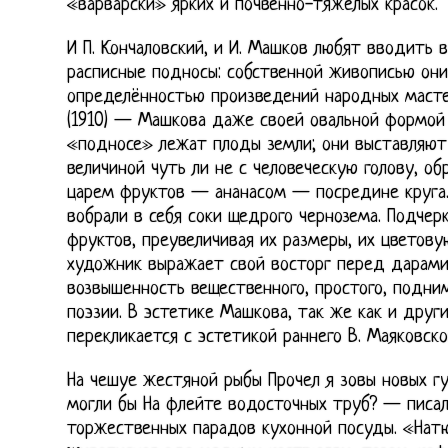
«варварски» ярких и почвенно-тяжелых красок.
И П. Кончаловский, и И. Машков любят вводить 
расписные подносы: собственной живописью они
определённостью произведений народных масте
(1910) — Машкова даже своей овальной формой
«подносе» лежат плоды земли; они выставляют с
величиной чуть ли не с человеческую голову, о
царем фруктов — ананасом — посредине круга.
вобрали в себя соки щедрого чернозема. Подчер
фруктов, преувеличивая их размеры, их цветову
художник выражает свой восторг перед дарам
возвышенность вещественного, простого, подни
поэзии. В эстетике Машкова, так же как и друг
перекликается с эстетикой раннего В. Маяковско
На чешуе жестяной рыбы Прочел я зовы новых гу
могли бы На флейте водосточных труб? — писа
торжественных парадов кухонной посуды. «Нат