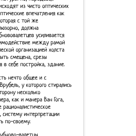
 исходят из чисто оптических
птические впечатления как
оторая с той же
люзорно, должна
бнововалетцев усиливается
заимодействие между рамой
еской организацией холста
быть смещена, срезы
 в себе постройка, здание.
ть нечто общее и с
Врубель, у которого стирались
торону несколько
ра, как и манера Ван Гога,
е рационалистическое
, систему интерпретации
ь по-своему.
бубново-валетцы