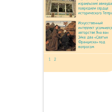
израильские авиауд
повредили сердце
исторического Тегер
Искусственный
интеллект усомнился
авторстве Яна ван
Эйка: два «Святых
Франциска» под
вопросом
1
2