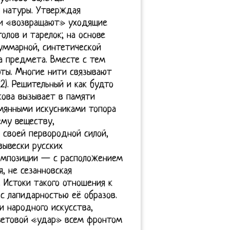
 натуры. Утверждая
они «возвращают» уходящие
олов и тарелок; на основе
уммарной, синтетической
а предмета. Вместе с тем
рты. Многие нити связывают
2). Решительный и как будто
кова вызывает в памяти
ымянными искусниками топора
ему веществу,
 своей первородной силой,
вывески русских
композиции — с расположением
, не сезанновская
 Истоки такого отношения к
 с лапидарностью её образов.
 народного искусства,
ветовой «удар» всем фронтом