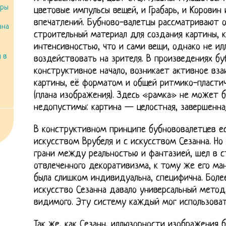
ары
цветовые импульсы вещей, и Грабарь, и Коровин
впечатлений. Бубново-валетцы рассматривают о
ана
строительный материал для создания картины, к
интенсивностью, что и сами вещи, однако не ил
 в
воздействовать на зрителя. В произведениях бу
конструктивное начало, возникает активное в
картины, её форматом и общей ритмико-пластич
(плана изображения). Здесь «рамка» не может 
недопустимы: картина — целостная, завершенная
В конструктивном принципе бубнововалетцев ес
искусством Врубеля и с искусством Сезанна. Но 
грани между реальностью и фантазией, шел в с
отвлеченного декоративизма, к тому же его мане
была слишком индивидуальна, специфична. Боле
искусство Сезанна давало универсальный метод
видимого. Эту систему каждый мог использоват
Так же, как Сезанн, иллюзорности изображения 