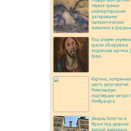
Пещера Фон-де-Гом:
первое прямое
радиоуглеродное
датирование
палеолитической
живописи в Дордон
Под слоями неумело
краски обнаружена
подлинная картина 
Греко
Картина, потерянная
шесть десятилетий:
Рейксмюзеум
подтвердил авторс
Рембрандта
Дворец Голестан в
Иране под ударной
волной: американо-