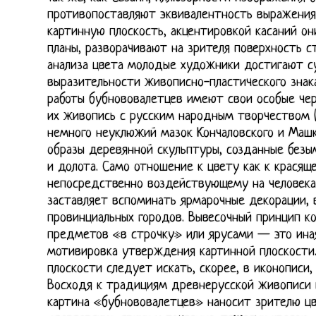
противопоставляют эквивалентность выражения
картинную плоскость, акцентировкой касаний 
планы, разворачивают на зрителя поверхность ст
анализа цвета молодые художники достигают с
выразительности живописно-пластического знак
работы бубнововалетцев имеют свои особые че
их живопись с русским народным творчеством (
немного неуклюжий мазок Кончаловского и Маш
образы деревянной скульптуры, созданные без
и долота. Само отношение к цвету как к красящ
непосредственно воздействующему на человека
заставляет вспоминать ярмарочные декорации, 
провинциальных городов. Вывесочный принцип 
предметов «в строчку» или ярусами — это иная
мотивировка утверждения картинной плоскости.
плоскости следует искать, скорее, в иконописи,
Восходя к традициям древнерусской живописи и
картина «бубнововалетцев» наносит зрителю ц