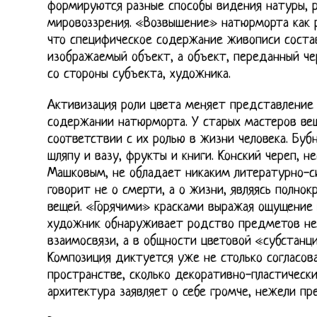
формируются разные способы видения натуры, 
мировоззрения. «Возвышение» натюрморта как р
что специфическое содержание живописи соста
изображаемый объект, а объект, переданный че
со стороны субъекта, художника.
Активизация роли цвета меняет представление
содержании натюрморта. У старых мастеров вещ
соответствии с их ролью в жизни человека. Бу
шляпу и вазу, фрукты и книги. Конский череп, 
Машковым, не обладает никаким литературно-с
говорит не о смерти, а о жизни, являясь полно
вещей. «Горячими» красками выражая ощущение
художник обнаруживает родство предметов не 
взаимосвязи, а в общности цветовой «субстанци
Композиция диктуется уже не столько согласо
пространстве, сколько декоративно-пластически
архитектура заявляет о себе громче, нежели пр