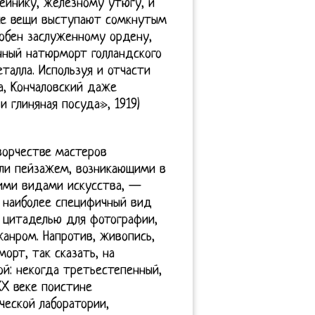
ейнику, железному утюгу, и
Все вещи выступают сомкнутым
добен заслуженному ордену,
анный натюрморт голландского
талла. Используя и отчасти
а, Кончаловский даже
 глиняная посуда», 1919)
орчестве мастеров
или пейзажем, возникающими в
гими видами искусства, —
 наиболее специфичный вид
й цитаделью для фотографии,
анром. Напротив, живопись,
орт, так сказать, на
ой: некогда третьестепенный,
XX веке поистине
ческой лаборатории,