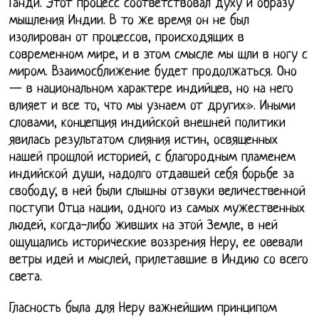
Ганди. Этот процесс соответствовал духу и образу
мышления Индии. В то же время он не был
изолирован от процессов, происходящих в
современном мире, и в этом смысле мы шли в ногу с
миром. Взаимосближение будет продолжаться. Оно
— в национальном характере индийцев, но на него
влияет и все то, что мы узнаем от других». Иными
словами, концепция индийской внешней политики
явилась результатом слияния истин, освященных
нашей прошлой историей, с благородным пламенем
индийской души, надолго отдавшей себя борьбе за
свободу; в ней были слышны отзвуки величественной
поступи Отца нации, одного из самых мужественных
людей, когда-либо живших на этой Земле, в ней
ощущались исторические воззрения Неру, ее овевали
ветры идей и мыслей, прилетавшие в Индию со всего
света.
Гласность была для Неру важнейшим принципом