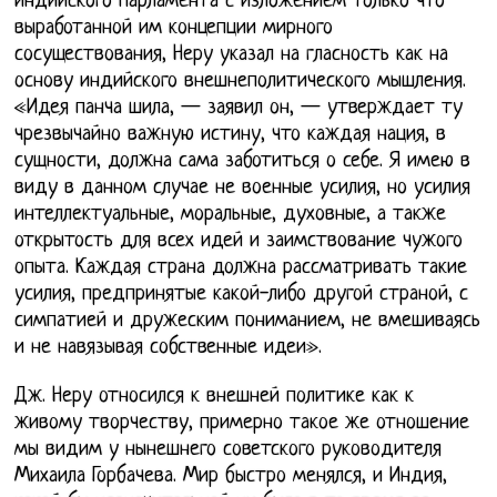
индийского парламента с изложением только что
выработанной им концепции мирного
сосуществования, Неру указал на гласность как на
основу индийского внешнеполитического мышления.
«Идея панча шила, — заявил он, — утверждает ту
чрезвычайно важную истину, что каждая нация, в
сущности, должна сама заботиться о себе. Я имею в
виду в данном случае не военные усилия, но усилия
интеллектуальные, моральные, духовные, а также
открытость для всех идей и заимствование чужого
опыта. Каждая страна должна рассматривать такие
усилия, предпринятые какой-либо другой страной, с
симпатией и дружеским пониманием, не вмешиваясь
и не навязывая собственные идеи».
Дж. Неру относился к внешней политике как к
живому творчеству, примерно такое же отношение
мы видим у нынешнего советского руководителя
Михаила Горбачева. Мир быстро менялся, и Индия,