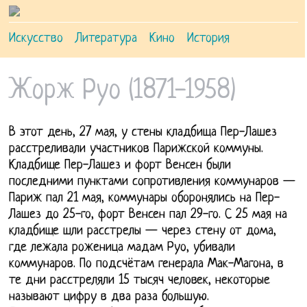
Искусство
Литература
Кино
История
Жорж Руо (1871-1958)
В этот день, 27 мая, у стены кладбища Пер-Лашез
расстреливали участников Парижской коммуны.
Кладбище Пер-Лашез и форт Венсен были
последними пунктами сопротивления коммунаров —
Париж пал 21 мая, коммунары оборонялись на Пер-
Лашез до 25-го, форт Венсен пал 29-го.
С 25 мая на
кладбище шли расстрелы — через стену от дома,
где лежала роженица мадам Руо, убивали
коммунаров. По подсчётам генерала Мак-Магона, в
те дни расстреляли 15 тысяч человек, некоторые
называют цифру в два раза большую.