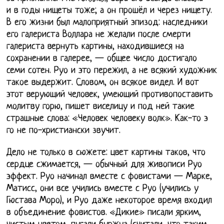
и в годы нищеты тоже; а он прошёл и через нищету.
В его жизни был малоприятный эпизод: наследники
его галериста Воллара не желали после смерти
галериста вернуть картины, находившиеся на
сохранении в галерее, — общее число достигало
семи сотен. Руо и это пережил, а не всякий художник
такое выдержит. Словом, он всякое видел. И вот
этот верующий человек, умеющий противопоставить
молитву горю, пишет виселицу и под ней такие
страшные слова: «Человек человеку волк». Как-то э
го не по-христиански звучит.
Дело не только в сюжете: цвет картины таков, что
сердце сжимается, — обычный для живописи Руо
эффект. Руо начинал вместе с фовистами — Марке,
Матисс, они все учились вместе с Руо (учились у
Гюстава Моро), и Руо даже некоторое время входил
в объединение фовистов. «Дикие» писали ярким,