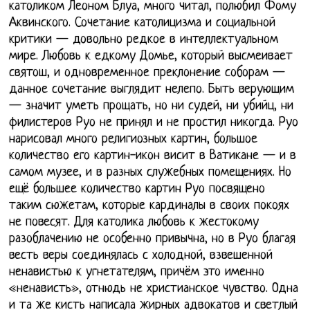
католиком Леоном Блуа, много читал, полюбил Фому
Аквинского. Сочетание католицизма и социальной
критики — довольно редкое в интеллектуальном
мире. Любовь к едкому Домье, который высмеивает
святош, и одновременное преклонение соборам —
данное сочетание выглядит нелепо. Быть верующим
— значит уметь прощать, но ни судей, ни убийц, ни
филистеров Руо не принял и не простил никогда. Руо
нарисовал много религиозных картин, большое
количество его картин-икон висит в Ватикане — и в
самом музее, и в разных служебных помещениях. Но
ещё большее количество картин Руо посвящено
таким сюжетам, которые кардиналы в своих покоях
не повесят. Для католика любовь к жестокому
разоблачению не особенно привычна, но в Руо благая
весть веры соединялась с холодной, взвешенной
ненавистью к угнетателям, причём это именно
«ненависть», отнюдь не христианское чувство. Одна
и та же кисть написала жирных адвокатов и светлый