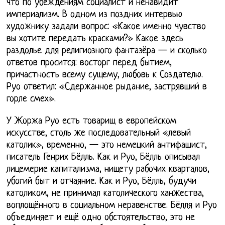
что по убеждениям социалист и ненавидит
империализм. В одном из поздних интервью
художнику задали вопрос: «Какое именно чувство
вы хотите передать красками?» Какое здесь
раздолье для религиозного фантазёра — и сколько
ответов просится: восторг перед бытием,
причастность всему сущему, любовь к Создателю.
Руо ответил: «Сдержанное рыдание, застрявший в
горле смех».
У Жоржа Руо есть товарищ в европейском
искусстве, столь же последовательный «левый
католик», временно, — это немецкий антифашист,
писатель Генрих Бёлль. Как и Руо, Бёлль описывал
лицемерие капитализма, нищету рабочих кварталов,
убогий быт и отчаяние. Как и Руо, Бёлль, будучи
католиком, не принимал католического ханжества,
воплощённого в социальном неравенстве. Бёлля и Руо
объединяет и ещё одно обстоятельство, это не