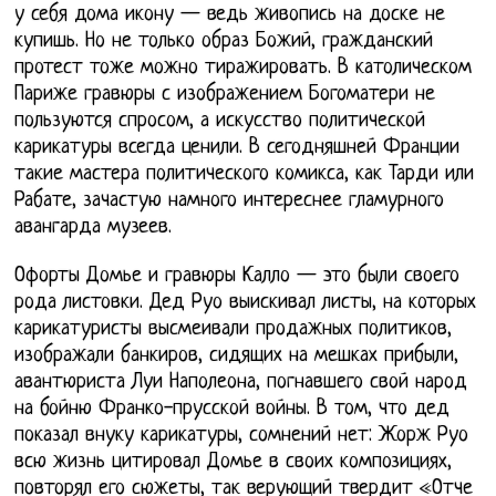
у себя дома икону — ведь живопись на доске не
купишь. Но не только образ Божий, гражданский
протест тоже можно тиражировать. В католическом
Париже гравюры с изображением Богоматери не
пользуются спросом, а искусство политической
карикатуры всегда ценили. В сегодняшней Франции
такие мастера политического комикса, как Тарди или
Рабате, зачастую намного интереснее гламурного
авангарда музеев.
Офорты Домье и гравюры Калло — это были своего
рода листовки. Дед Руо выискивал листы, на которых
карикатуристы высмеивали продажных политиков,
изображали банкиров, сидящих на мешках прибыли,
авантюриста Луи Наполеона, погнавшего свой народ
на бойню Франко-прусской войны. В том, что дед
показал внуку карикатуры, сомнений нет: Жорж Руо
всю жизнь цитировал Домье в своих композициях,
повторял его сюжеты, так верующий твердит «Отче