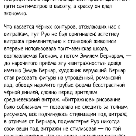
пяти сантиметров в высоту, а краску он клал
экономно.
Что касается чёрных контуров, отсылающих нас к
витражам, тут Руо не был оригинален: эстетику
витража применительно к станковой живописи
впервые использовала понт-авенская школа,
возглавляемая Гогеном, а потом Эмилем Бернаром, —
до нарочитого приёма эту «витражность» довёл
именно Эмиль Бернар, художник верующий. Бернар
стал рисовать фигуры на упрощённый, романский
лад, обводя нарочито грубые формы бесстрастной
чёрной линией, словно перед зрителем
средневековый витраж. «Витражное» рисование
было соблазном — позволяло не следить за точным
рисунком, всё подчинялось стилизации под витраж;
в отличие от Бернара, подмастерье Руо никогда
свои вещи под витражи не стилизовал — по той