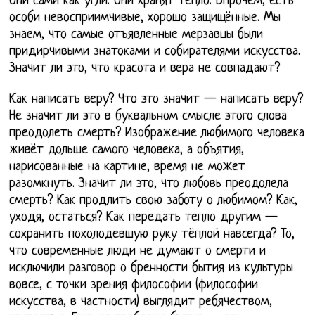
Они сами как угли. Они хранят тепло. Впрочем, есть
особи невосприимчивые, хорошо защищённые. Мы
знаем, что самые отъявленные мерзавцы были
придирчивыми знатоками и собирателями искусства.
Значит ли это, что красота и вера не совпадают?
Как написать веру? Что это значит — написать веру?
Не значит ли это в буквальном смысле этого слова
преодолеть смерть? Изображение любимого человека
живёт дольше самого человека, а объятия,
нарисованные на картине, время не может
разомкнуть. Значит ли это, что любовь преодолела
смерть? Как продлить свою заботу о любимом? Как,
уходя, остаться? Как передать тепло другим —
сохранить похолодевшую руку тёплой навсегда? То,
что современные люди не думают о смерти и
исключили разговор о бренности бытия из культуры
вовсе, с точки зрения философии (философии
искусства, в частности) выглядит ребячеством,