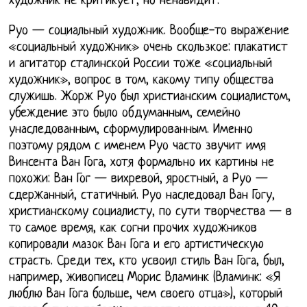
художник не критикует, но ненавидит.
Руо — социальный художник. Вообще-то выражение
«социальный художник» очень скользкое: плакатист
и агитатор сталинской России тоже «социальный
художник», вопрос в том, какому типу общества
служишь. Жорж Руо был христианским социалистом,
убеждение это было обдуманным, семейно
унаследованным, сформулированным. Именно
поэтому рядом с именем Руо часто звучит имя
Винсента Ван Гога, хотя формально их картины не
похожи: Ван Гог — вихревой, яростный, а Руо —
сдержанный, статичный. Руо наследовал Ван Гогу,
христианскому социалисту, по сути творчества — в
то самое время, как согни прочих художников
копировали мазок Ван Гога и его артистическую
страсть. Среди тех, кто усвоил стиль Ван Гога, был,
например, живописец Морис Вламинк (Вламинк: «Я
люблю Ван Гога больше, чем своего отца»), который