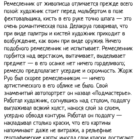
Ремесленник от живописца отличается прежде всего
позой: художник стоит перед мольбертом в позе
фехтовальщика, кисть в его руке точно шпага — это
очень романтическая поза. Делакруа говаривал, что
при виде палитры и кистей художник приходит в
возбуждение, как воин при виде оружия. Ничего
подобного ремесленник не испытывает. Ремесленник
горбится над верстаком, вытачивает, выделывает
предмет — в его осанке нет ничего горделивого;
ремесло предполагает усердие и скромность. Жорж
Руо был скорее ремесленником — ничего
артистического в его облике не было. Свой
знаменитый автопортрет он назвал «Подмастерье».
Работал художник, согнувшись над столом, подолгу
выглаживал всякий холст, нанося слой за слоем,
усердно обводя контуры. Работал он подолгу —
накладывал столько краски, что его картины
напоминают даже не витражи, а рельефные
географические карты: иногда слои краски достигают