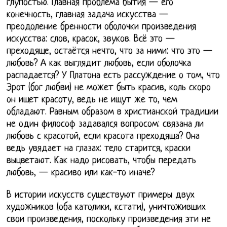
глупостью. Главная проблема бытия — его
конечность, главная задача искусства —
преодоление бренности оболочки произведения
искусства: слов, красок, звуков. Всё это —
преходяще, остаётся нечто, что за ними: что это —
любовь? А как выглядит любовь, если оболочка
распадается? У Платона есть рассуждение о том, что
Эрот (бог любви) не может быть красив, коль скоро
он ищет красоту, ведь не ищут же то, чем
обладают. Равным образом в христианской традиции
не один философ задавался вопросом: связана ли
любовь с красотой, если красота преходяща? Она
ведь увядает на глазах: тело старится, краски
выцветают. Как надо рисовать, чтобы передать
любовь, — красиво или как-то иначе?
В истории искусств существуют примеры двух
художников (оба католики, кстати), уничтоживших
свои произведения, поскольку произведения эти не