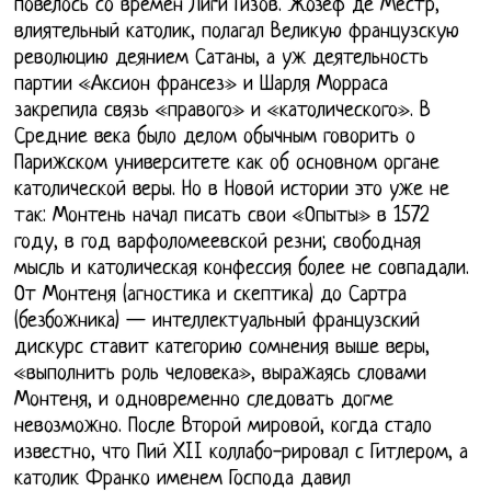
повелось со времён Лиги Гизов. Жозеф де Местр,
влиятельный католик, полагал Великую французскую
революцию деянием Сатаны, а уж деятельность
партии «Аксион франсез» и Шарля Морраса
закрепила связь «правого» и «католического». В
Средние века было делом обычным говорить о
Парижском университете как об основном органе
католической веры. Но в Новой истории это уже не
так: Монтень начал писать свои «Опыты» в 1572
году, в год варфоломеевской резни; свободная
мысль и католическая конфессия более не совпадали.
От Монтеня (агностика и скептика) до Сартра
(безбожника) — интеллектуальный французский
дискурс ставит категорию сомнения выше веры,
«выполнить роль человека», выражаясь словами
Монтеня, и одновременно следовать догме
невозможно. После Второй мировой, когда стало
известно, что Пий XII коллабо-рировал с Гитлером, а
католик Франко именем Господа давил