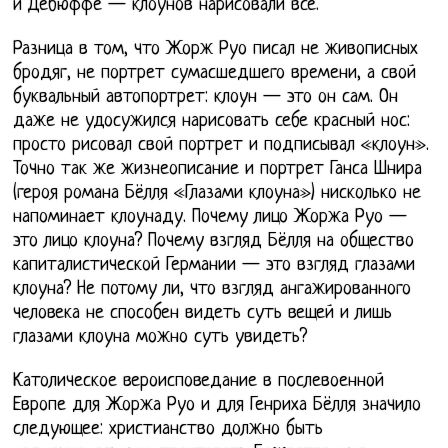
и Дебюффе — клоунов нарисовали все.
Разница в том, что Жорж Руо писал не живописных
бродяг, не портрет сумасшедшего времени, а свой
буквальный автопортрет: клоун — это он сам. Он
даже не удосужился нарисовать себе красный нос:
просто рисовал свой портрет и подписывал «клоун».
Точно так же жизнеописание и портрет Ганса Шнира
(героя романа Бёлля «Глазами клоуна») нисколько не
напоминает клоунаду. Почему лицо Жоржа Руо —
это лицо клоуна? Почему взгляд Бёлля на общество
капиталистической Германии — это взгляд глазами
клоуна? Не потому ли, что взгляд ангажированного
человека не способен видеть суть вещей и лишь
глазами клоуна можно суть увидеть?
Католическое вероисповедание в послевоенной
Европе для Жоржа Руо и для Генриха Бёлля значило
следующее: христианство должно быть