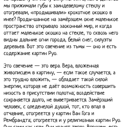
мы прижимали губы к заиндевелому стеклу и
отогревали, «продышивали» крохотное окошко в
инее? Проды-шанное на замёрзшем окне маленькое
пространство открывало заоконный мир, и когда
оттает маленькое окошко на стекле, то сквозь него
видны дальние огни города, белый снег, силуэты
деревьев. Вот это свечение из тьмы — оно и есть
содержание картин Руо.
Это свечение — это вера. Вера, вложенная
живописцем в картину, — если такое случается, а
это трудно вложить, — обладает такой силой
энергии, которая не даёт возможность совершить
низость в присутствии полотна; воздействие
сохраняется долго, не выветривается. Замёрзший
человек, с оледенелой душой, тот, кто впал в
отчаяние, отогреется у картин Ван Гога и
Рембрандта; отогреется и у религиозных картин Руо.