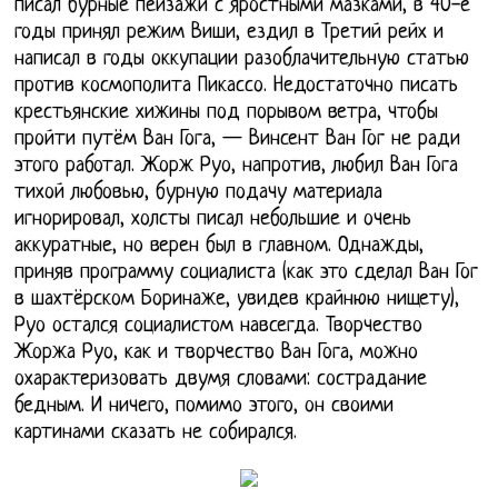
писал бурные пейзажи с яростными мазками, в 40-е
годы принял режим Виши, ездил в Третий рейх и
написал в годы оккупации разоблачительную статью
против космополита Пикассо. Недостаточно писать
крестьянские хижины под порывом ветра, чтобы
пройти путём Ван Гога, — Винсент Ван Гог не ради
этого работал. Жорж Руо, напротив, любил Ван Гога
тихой любовью, бурную подачу материала
игнорировал, холсты писал небольшие и очень
аккуратные, но верен был в главном. Однажды,
приняв программу социалиста (как это сделал Ван Гог
в шахтёрском Боринаже, увидев крайнюю нищету),
Руо остался социалистом навсегда. Творчество
Жоржа Руо, как и творчество Ван Гога, можно
охарактеризовать двумя словами: сострадание
бедным. И ничего, помимо этого, он своими
картинами сказать не собирался.