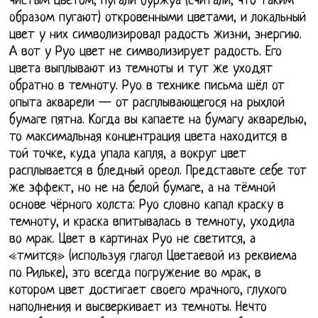
чистым цветом, пугали буржуа (считали, что таким
образом пугают) откровенными цветами, и локальный
цвет у них символизировал радость жизни, энергию.
А вот у Руо цвет не символизирует радость. Его
цвета выплывают из темноты и тут же уходят
обратно в темноту. Руо в технике письма шёл от
опыта акварели — от расплывающегося на рыхлой
бумаге пятна. Когда вы капаете на бумагу акварелью,
то максимальная концентрация цвета находится в
той точке, куда упала капля, а вокруг цвет
расплывается в бледный ореол. Представьте себе тот
же эффект, но не на белой бумаге, а на тёмной
основе чёрного холста: Руо словно капал краску в
темноту, и краска впитывалась в темноту, уходила
во мрак. Цвет в картинах Руо не светится, а
«тмится» (используя глагол Цветаевой из реквиема
по Рильке), это всегда погружение во мрак, в
котором цвет достигает своего мрачного, глухого
наполнения и высверкивает из темноты. Нечто