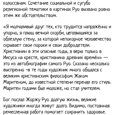
колоссянам. Сочетание социальной и сугубо
религиозной тематики в картинах Руо вызвано ровно
этим же обстоятельством.
«Я молчаливый друг тех, кто трудится напряжённо и
упорно, я плющ вечной скорби, цепляющийся за
облезлую стену, за которой непокорное человечество
скрывает свои пороки и свои добродетели.
Христианин в эти опасные годы, я верю только в
Иисуса на кресте, христианина древних времён» —
это из автобиографии самого Руо. Сказано несколько
выспренно -в те годы художник много общался с
великим христианским философом Жаком
Маритеном, до известной степени перенял его стиль.
Маритен годами был моложе, но стал учителем.
Бог послал Жоржу Руо долгую жизнь, великие
художники иногда живут долго. Видимо, постоянная
ремесленная работа помогает сохранить здоровье.