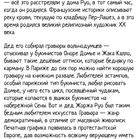
— всё это расстреляли у дома Руо, в тот самый час,
когда он родился. Французские историки описывают
реку крови, текущую по кладбищу Пер-Лашез, а в это
время родился великий религиозный художник XX
века.
Дед его собирал гравюры вольнодумцев —
отыскивал у букинистов Оноре Домье и Жака Калло,
бывают такие дешёвые оттиски, которые бедняку по
карману. В Париже до сих пор можно найти хорошую
гравюру на книжном развале. Любителей эстампов,
особый парижский тип букиниста, любил рисовать
Домье, у него есть цикл, посвящённый чудакам,
которые копаются в ящиках букинистов на
набережной Сены. Вот и дед Жоржа Руо был таким
бедным любителем искусства. Гравюра — жанр
демократичный, в отличие от масляной живописи.
Печатная графика появилась в протестантской
Европе, дав возможность всякому верующему иметь