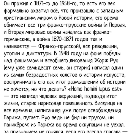
Он прожил с 1871-го до 1958-го, то есть его век
формально охватил всё, что произошло с западным
христианским миром в Новой истории, его время
обнимает все три франко-прусские войны (и Первая,
и Вторая мировые войны начались как франко-
германские, а война 1870-1871 годов так и
называется — Франко-прусской), все революции,
утопии и диктатуры. В 1948 году на фоне победы
над фашизмом и всеобщего ликования Жорж Руо
(ему уже семьдесят семь, он старик) написал один
из самых безрадостных холстов в истории искусств,
воспринимать его как итог размышлений об истории
не хочется, но что делать? «Homo homini lupus est»
— это написал человек верующий; подводя итог
жизни, старик нарисовал повешенного. Виселица на
все времена, написанная уже после освобождения
Парижа, пугает. Руо ведь не был ни трусом, ни
паникёром: из Парижа во время оккупации не уехал,
за признанием не гонялся, вера его всегда спасала —