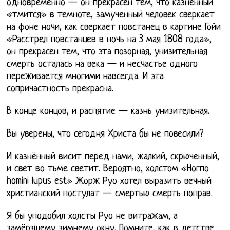
одновременно — он прекрасен тем, что казнённый
«тмится» в темноте, замученный человек сверкает
на фоне ночи, как сверкает повстанец в картине Гойи
«Расстрел повстанцев в ночь на 3 мая 1808 года»,
он прекрасен тем, что эта позорная, унизительная
смерть осталась на века — и несчастье одного
переживается многими навсегда. И эта
сопричастность прекрасна.
В конце концов, и распятие — казнь унизительная.
Вы уверены, что сегодня Христа бы не повесили?
И казнённый висит перед нами, жалкий, скрюченный,
и свет во тьме светит. Вероятно, холстом «Ногпо
homini lupus est» Жорж Руо хотел выразить вечный
христианский постулат — смертью смерть поправ.
Я бы уподобил холсты Руо не витражам, а
замёрзшему зимнему окну. Помните, как в детстве