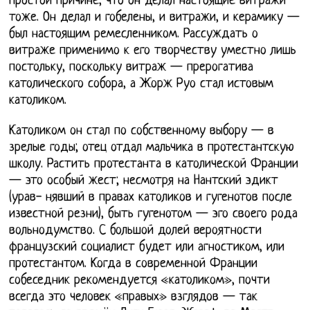
простой причине, что он делал настоящие витражи
тоже. Он делал и гобелены, и витражи, и керамику —
был настоящим ремесленником. Рассуждать о
витраже применимо к его творчеству уместно лишь
постольку, поскольку витраж — прерогатива
католического собора, а Жорж Руо стал истовым
католиком.
Католиком он стал по собственному выбору — в
зрелые годы; отец отдал мальчика в протестантскую
школу. Растить протестанта в католической Франции
— это особый жест; несмотря на Нантский эдикт
(урав- нявший в правах католиков и гугенотов после
известной резни), быть гугенотом — эго своего рода
вольнодумство. С большой долей вероятности
французский социалист будет или агностиком, или
протестантом. Когда в современной Франции
собеседник рекомендуется «католиком», почти
всегда это человек «правых» взглядов — так