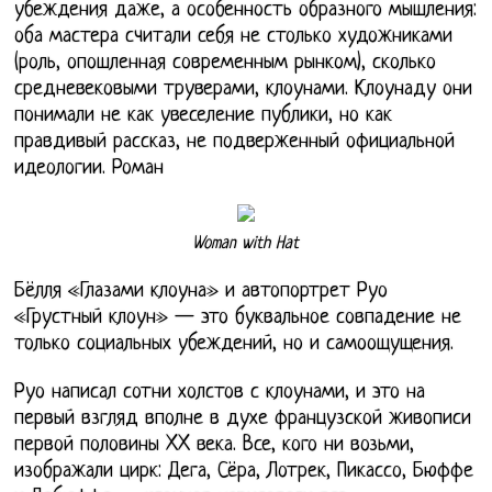
убеждения даже, а особенность образного мышления:
оба мастера считали себя не столько художниками
(роль, опошленная современным рынком), сколько
средневековыми труверами, клоунами. Клоунаду они
понимали не как увеселение публики, но как
правдивый рассказ, не подверженный официальной
идеологии. Роман
Woman with Hat
Бёлля «Глазами клоуна» и автопортрет Руо
«Грустный клоун» — это буквальное совпадение не
только социальных убеждений, но и самоощущения.
Руо написал сотни холстов с клоунами, и это на
первый взгляд вполне в духе французской живописи
первой половины XX века. Все, кого ни возьми,
изображали цирк: Дега, Сёра, Лотрек, Пикассо, Бюффе