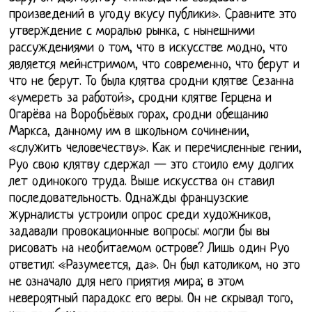
произведений в угоду вкусу публики». Сравните это
утверждение с моралью рынка, с нынешними
рассуждениями о том, что в искусстве модно, что
является мейнстримом, что современно, что берут и
что не берут. То была клятва сродни клятве Сезанна
«умереть за работой», сродни клятве Герцена и
Огарёва на Воробьёвых горах, сродни обещанию
Маркса, данному им в школьном сочинении,
«служить человечеству». Как и перечисленные гении,
Руо свою клятву сдержал — это стоило ему долгих
лет одинокого труда. Выше искусства он ставил
последовательность. Однажды французские
журналисты устроили опрос среди художников,
задавали провокационные вопросы: могли бы вы
рисовать на необитаемом острове? Лишь один Руо
ответил: «Разумеется, да». Он был католиком, но это
не означало для него приятия мира; в этом
невероятный парадокс его веры. Он не скрывал того,