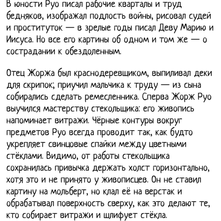
В юности Руо писал рабочие кварталы и труд
бедняков, изображал подлость войны, рисовал судей
и проституток — в зрелые годы писал Деву Марию и
Иисуса. Но все его картины об одном и том же — о
сострадании к обездоленным.
Отец Жоржа был краснодеревщиком, выпиливал деки
для скрипок; приучил мальчика к труду — из сына
собирались сделать ремесленника. Сперва Жорж Руо
выучился мастерству стекольщика: его живопись
напоминает витражи. Чёрные контуры вокруг
предметов Руо всегда проводит так, как будто
укрепляет свинцовые спайки между цветными
стёклами. Видимо, от работы стекольщика
сохранилась привычка держать холст горизонтально,
хотя это и не принято у живописцев. Он не ставил
картину на мольберт, но клал её на верстак и
обрабатывал поверхность сверху, как это делают те,
кто собирает витражи и шлифует стёкла.