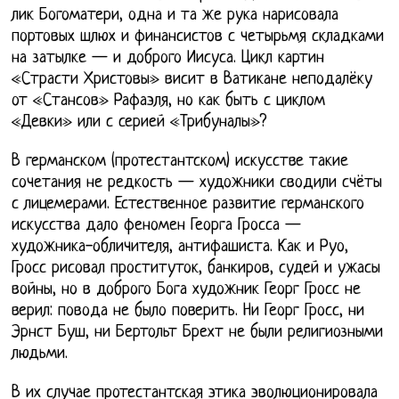
лик Богоматери, одна и та же рука нарисовала
портовых шлюх и финансистов с четырьмя складками
на затылке — и доброго Иисуса. Цикл картин
«Страсти Христовы» висит в Ватикане неподалёку
от «Стансов» Рафаэля, но как быть с циклом
«Девки» или с серией «Трибуналы»?
В германском (протестантском) искусстве такие
сочетания не редкость — художники сводили счёты
с лицемерами. Естественное развитие германского
искусства дало феномен Георга Гросса —
художника-обличителя, антифашиста. Как и Руо,
Гросс рисовал проституток, банкиров, судей и ужасы
войны, но в доброго Бога художник Георг Гросс не
верил: повода не было поверить. Ни Георг Гросс, ни
Эрнст Буш, ни Бертольт Брехт не были религиозными
людьми.
В их случае протестантская этика эволюционировала