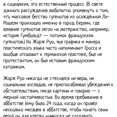
в социализм; это естественный процесс. (В свете
данного рассуждения любопытно упомянуть о том,
что массовое бегство гугенотов из осаждённой Ла-
Рошели произошло именно в город Берлин, где
влияние гугенотов легло на лютеранство; например,
историк Гумбольдт — потомок французских
гугенотов.) Но Жорж Руо, чья графика и манера
пластического языка часто напоминают Гросса и
вообще отсылают к германской пластике, был не
протестантом, он был истовым французским
католиком.
Жорж Руо никогда не стеснялся ни веры, ни
социальных взглядов, не приспосабливал убеждений к
обстоятельствам, писал картины и говорил — с
мерной настойчивостью. Во время пребывания в
аббатстве (ему было 24 года, когда он провёл
несколько месяцев в аббатстве, чтобы понять свою
веру) он дал клятву «никогда не создавать