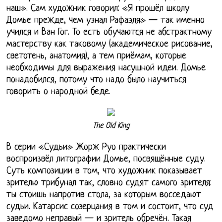
наш». Сам художник говорил: «Я прошёл школу
Домье прежде, чем узнал Рафаэля» — так именно
учился и Ван Гог. То есть обучаются не абстрактному
мастерству как таковому (академическое рисование,
светотень, анатомия), а тем приёмам, которые
необходимы для выражения насущной идеи. Домье
понадобился, потому что надо было научиться
говорить о народной беде.
The Old King
В серии «Судьи» Жорж Руо практически
воспроизвёл литографии Домье, посвящённые суду.
Суть композиции в том, что художник показывает
зрителю трибунал так, словно судят самого зрителя:
ты стоишь напротив стола, за которым восседают
судьи. Катарсис созерцания в том и состоит, что суд
заведомо неправый — и зритель обречён. Такая