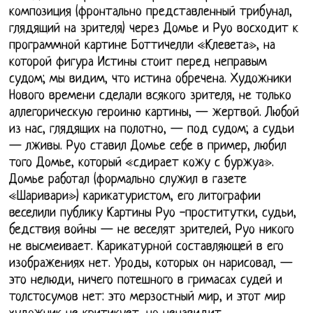
композиция (фронтально представленный трибунал,
глядящий на зрителя) через Домье и Руо восходит к
программной картине Боттичелли «Клевета», на
которой фигура Истины стоит перед неправым
судом; мы видим, что истина обречена. Художники
Нового времени сделали всякого зрителя, не только
аллегорическую героиню картины, — жертвой. Любой
из нас, глядящих на полотно, — под судом; а судьи
— лживы. Руо ставил Домье себе в пример, любил
того Домье, который «сдирает кожу с буржуа».
Домье работал (формально служил в газете
«Шаривари») карикатуристом, его литографии
веселили публику Картины Руо -проститутки, судьи,
бедствия войны — не веселят зрителей, Руо никого
не высмеивает. Карикатурной составляющей в его
изображениях нет. Уроды, которых он нарисовал, —
это нелюди, ничего потешного в гримасах судей и
толстосумов нет: это мерзостный мир, и этот мир