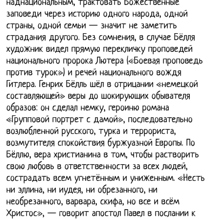
наднациональным, трактовать Божественные
заповеди через историю одного народа, одной
страны, одной семьи — значит не заметить
страдания другого. Без сомнения, в случае Бёлля
художник видел прямую перекличку проповедей
национального пророка Лютера («Боевая проповедь
против турок») и речей национального вождя
Гитлера. Генрих Бёлль шёл в отрицании «немецкой
составляющей» веры до шокирующих обывателя
образов: он сделал немку, героиню романа
«Групповой портрет с дамой», последовательно
возлюбленной русского, турка и террориста,
возмутителя спокойствия буржуазной Европы. По
Бёллю, вера христианина в том, чтобы растворить
свою любовь в ответственности за всех людей,
сострадать всем угнетённым и униженным. «Несть
ни эллина, ни иудея, ни обрезанного, ни
необрезанного, варвара, скифа, но все и всём
Христос», — говорит апостол Павел в послании к