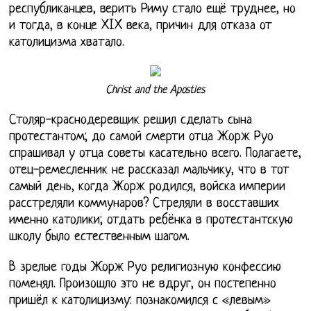
республиканцев, верить Риму стало ещё труднее, но
и тогда, в конце XIX века, причин для отказа от
католицизма хватало.
Christ and the Apostles
Столяр-краснодеревщик решил сделать сына
протестантом; до самой смерти отца Жорж Руо
спрашивал у отца советы касательно всего. Полагаете,
отец-ремесленник не рассказал мальчику, что в тот
самый день, когда Жорж родился, войска империи
расстреляли коммунаров? Стреляли в восставших
именно католики; отдать ребёнка в протестантскую
школу было естественным шагом.
В зрелые годы Жорж Руо религиозную конфессию
поменял. Произошло это не вдруг, он постепенно
пришёл к католицизму: познакомился с «левым»