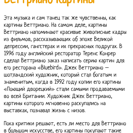
Веттриано Картины
Эта музыка и сам танец так же чувственны, как
картины Веттриано. На самом деле, картины
Веттриано напоминают красивые живописные кадры
из фильмов, рассказывающих об эпохе Великой
депрессии, гангстерах и их прекрасных подругах. В
1996 году английский ресторатор Теренс Конрер
сделал Веттриано заказ написать серию картин для
его ресторана «Bluebird». Джек Веттриано –
шотландский художник, который стал богатым и
знаменитым, когда в 1992 году копии его картины
«Поющий дворецкий» стали самыми продаваемыми
во всей Британии. Художник Джек Веттриано,
картины которого мгновенно раскупались на
выставках, познавал жизнь с низов.
Пока критики решают, есть ли место для Веттриано
в большом искусстве, его картины покупают такие