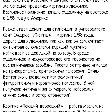
выставка под название «Контрасты стилей», где так
же успешно продались картины художника.
Всемирное признание пришло художнику на выставке
в 1999 году в Америке.
Позже отдал деньги для стипендии в университете
Сент-Эндрюс. «Фетиш» – картина 1998 года,
дорога для художника, так как, как он сам считает,
он поиграл со смыслами: курящий мужчина
наблюдает за девушкой по вызову. В среде
художников и искусствоведов его творчество не
воспринималось серьёзно. Работы Веттриано никогда
не приобретались британскими галереями. Стиль
Веттриано определяют как романтичный
фигуративизм и нарративное искусство. В ней –
полумрак интима и запах морского побережья,
сияние солнца и ветер странствий.
Картина «Поющий дворецкий» – работа маслом на