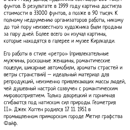
фунтов. В результате в 1999 году картина достигла
стоимости в 33000 фунтов, а позже в 90 тысяч. К
полному недоумению организаторов работы, никому
до той пору неизвестного художника были проданы
за пару дней. Более всего он изучал картины,
которые находятся в галерее и музее Кирлкалди.
Его работы в стиле «ретро» (привлекательные
мужчины, роскошные женщины, романтические
поцелуи, шикарные автомобили, ароматы страстей и
ветры странствий) – идеальный материал для
репродукций, неизменно привлекающих массы людей,
чей душевный настрой созвучен с романтическим
мировосприятием. Только дворецкий и горничная
сгибаются под натиском сил природы. Геометрия
II». Джек Хогген родился 17. 11. 1951 в
промышленном приморском городе Метил графства
Файф.