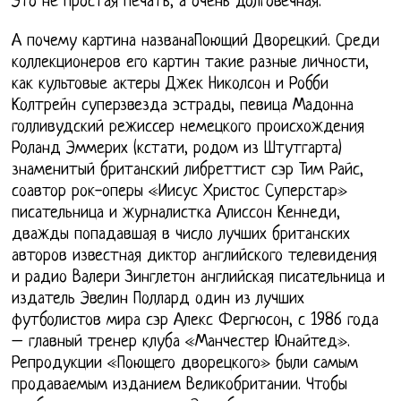
Это не простая печать, а очень долговечная.
А почему картина названаПоющий Дворецкий. Среди
коллекционеров его картин такие разные личности,
как культовые актеры Джек Николсон и Робби
Колтрейн суперзвезда эстрады, певица Мадонна
голливудский режиссер немецкого происхождения
Роланд Эммерих (кстати, родом из Штутгарта)
знаменитый британский либреттист сэр Тим Райс,
соавтор рок-оперы «Иисус Христос Суперстар»
писательница и журналистка Алиссон Кеннеди,
дважды попадавшая в число лучших британских
авторов известная диктор английского телевидения
и радио Валери Зинглетон английская писательница и
издатель Эвелин Поллард один из лучших
футболистов мира сэр Алекс Фергюсон, с 1986 года
– главный тренер клуба «Манчестер Юнайтед».
Репродукции «Поющего дворецкого» были самым
продаваемым изданием Великобритании. Чтобы