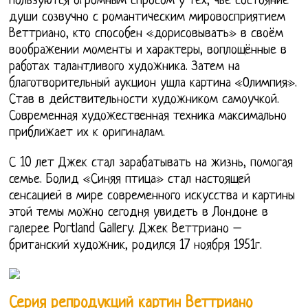
пользуются огромным спросом у тех, чьё состояние
души созвучно с романтическим мировосприятием
Веттриано, кто способен «дорисовывать» в своём
воображении моменты и характеры, воплощённые в
работах талантливого художника. Затем на
благотворительный аукцион ушла картина «Олимпия».
Став в действительности художником самоучкой.
Современная художественная техника максимально
приближает их к оригиналам.
С 10 лет Джек стал зарабатывать на жизнь, помогая
семье. Болид «Синяя птица» стал настоящей
сенсацией в мире современного искусства и картины
этой темы можно сегодня увидеть в Лондоне в
галерее Portland Gallery. Джек Веттриано –
британский художник, родился 17 ноября 1951г.
Серия репродукций картин Веттриано