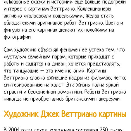
«Любовные сказки и истории» еще больше подогрели
интерес к картинам Веттриано. Коллекционеры
активно «голосовали кошельками», желая стать
обладателями оригиналов работ Веттриано. Цвета и
фигуры на его картинах делают их похожими на
фотографии.
Сам художник объяснял феномен ее успеха тем, что
«усталым семейным парам, которые приходят с
работы и садятся на диван, хочется представлять,
что танцующие – это именно они». Картины
Веттриано словно ожившие кадры из фильмов, четко
синтезированные на холст. Эта жизнь полна яркой
страсти и бесконечной романтики. Работы Веттриано
никогда не приобретались британскими галереями.
Художник Джек Веттриано картины
В 2004 году доход художника составлял 250 тысяч