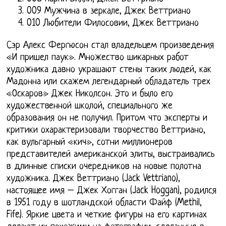
009 Мужчина в зеркале, Джек Веттриано
010 Любители Филосовии, Джек Веттриано
Сэр Алекс Фергюсон стал владельцем произведения
«И пришел паук». Множество шикарных работ
художника давно украшают стены таких людей, как
Мадонна или скажем легендарный обладатель трех
«Оскаров» Джек Николсон. Это и было его
художественной школой, специального же
образования он не получил. Притом что эксперты и
критики охарактеризовали творчество Веттриано,
как вульгарный «кич», сотни миллионеров
представителей американской элиты, выстраивались
в длинные списки очередников на новые полотна
художника. Джек Веттриано (Jack Vettriano),
настоящее имя – Джек Хогган (Jack Hoggan), родился
в 1951 году в шотландской области Файф (Methil,
Fife). Яркие цвета и четкие фигуры на его картинах