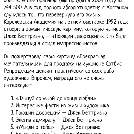
холсте. А сам оригинал был продан в 2004 году за
744 500. А в год полного абсолютнолетия с Хогганом
случилось то, что перевернуло его жизнь.
Королевская Академия на летней выставке 1992 года
отвергла романтическую картину, которую написал
Джек Веттриано, – «Поющий дворецкий». Это были
произведения в стиле импрессионистов.
Он пожертвовал свою картину «Прекрасная
мечтательница» для продажи на аукционе Сотбис.
Репродукции делают практически со всех работ
художника. Впрочем, награды его не очень
интересуют.
«Танцуй со мной до конца любви»
Интересные факты из жизни художника
Поющий дворецкий – Джек Веттриано
Элегия адмиралу – Джек Веттриано
«Мысли о тебе» – Джек Веттриано