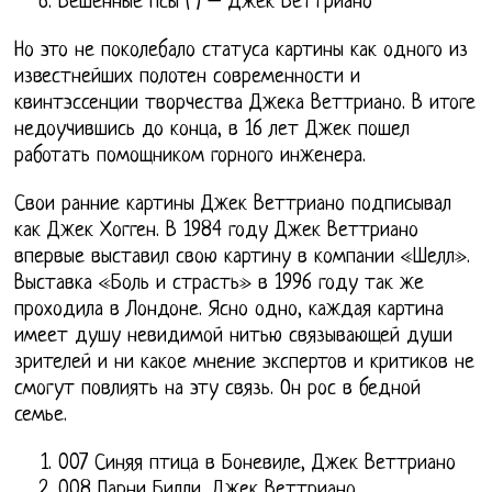
Бешенные псы ( ) – Джек Веттриано
Но это не поколебало статуса картины как одного из
известнейших полотен современности и
квинтэссенции творчества Джека Веттриано. В итоге
недоучившись до конца, в 16 лет Джек пошел
работать помощником горного инженера.
Свои ранние картины Джек Веттриано подписывал
как Джек Хогген. В 1984 году Джек Веттриано
впервые выставил свою картину в компании «Шелл».
Выставка «Боль и страсть» в 1996 году так же
проходила в Лондоне. Ясно одно, каждая картина
имеет душу невидимой нитью связывающей души
зрителей и ни какое мнение экспертов и критиков не
смогут повлиять на эту связь. Он рос в бедной
семье.
007 Синяя птица в Боневиле, Джек Веттриано
008 Парни Билли, Джек Веттриано