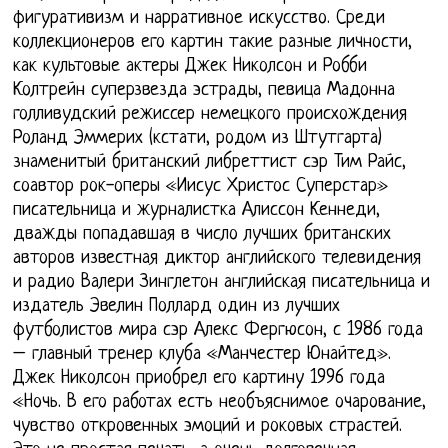
фигуративизм и нарративное искусство. Среди
коллекционеров его картин такие разные личности,
как культовые актеры Джек Николсон и Робби
Колтрейн суперзвезда эстрады, певица Мадонна
голливудский режиссер немецкого происхождения
Роланд Эммерих (кстати, родом из Штутгарта)
знаменитый британский либреттист сэр Тим Райс,
соавтор рок-оперы «Иисус Христос Суперстар»
писательница и журналистка Алиссон Кеннеди,
дважды попадавшая в число лучших британских
авторов известная диктор английского телевидения
и радио Валери Зинглетон английская писательница и
издатель Эвелин Поллард один из лучших
футболистов мира сэр Алекс Фергюсон, с 1986 года
– главный тренер клуба «Манчестер Юнайтед».
Джек Николсон приобрел его картину 1996 года
«Ночь. В его работах есть необъяснимое очарование,
чувство откровенных эмоций и роковых страстей.