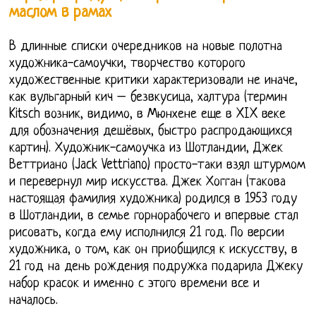
маслом в рамах
В длинные списки очередников на новые полотна
художника-самоучки, творчество которого
художественные критики характеризовали не иначе,
как вульгарный кич – безвкусица, халтура (термин
Kitsch возник, видимо, в Мюнхене еще в XIX веке
для обозначения дешёвых, быстро распродающихся
картин). Художник-самоучка из Шотландии, Джек
Веттриано (Jack Vettriano) просто-таки взял штурмом
и перевернул мир искусства. Джек Хогган (такова
настоящая фамилия художника) родился в 1953 году
в Шотландии, в семье горнорабочего и впервые стал
рисовать, когда ему исполнился 21 год. По версии
художника, о том, как он приобщился к искусству, в
21 год на день рождения подружка подарила Джеку
набор красок и именно с этого времени все и
началось.