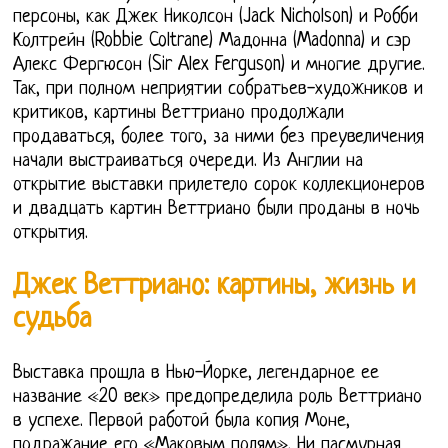
персоны, как Джек Николсон (Jack Nicholson) и Робби
Колтрейн (Robbie Coltrane) Мадонна (Madonna) и сэр
Алекс Фергюсон (Sir Alex Ferguson) и многие другие.
Так, при полном неприятии собратьев-художников и
критиков, картины Веттриано продолжали
продаваться, более того, за ними без преувеличения
начали выстраиваться очереди. Из Англии на
открытие выставки прилетело сорок коллекционеров
и двадцать картин Веттриано были проданы в ночь
открытия.
Джек Веттриано: картины, жизнь и
судьба
Выставка прошла в Нью-Йорке, легендарное ее
название «20 век» предопределила роль Веттриано
в успехе. Первой работой была копия Моне,
подражание его «Маковым полям». Ни пасмурная