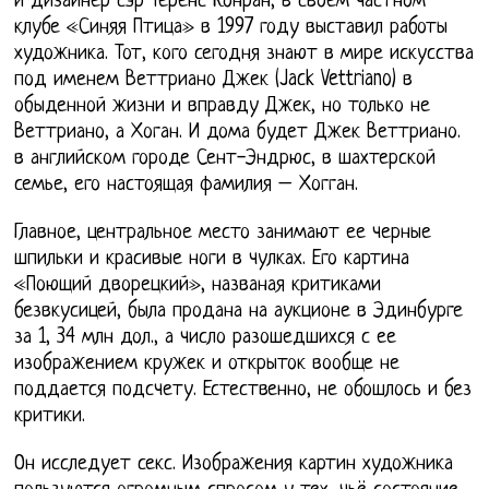
и дизайнер сэр Теренс Конран, в своем частном
клубе «Синяя Птица» в 1997 году выставил работы
художника. Тот, кого сегодня знают в мире искусства
под именем Веттриано Джек (Jack Vettriano) в
обыденной жизни и вправду Джек, но только не
Веттриано, а Хоган. И дома будет Джек Веттриано.
в английском городе Сент-Эндрюс, в шахтерской
семье, его настоящая фамилия – Хогган.
Главное, центральное место занимают ее черные
шпильки и красивые ноги в чулках. Его картина
«Поющий дворецкий», названая критиками
безвкусицей, была продана на аукционе в Эдинбурге
за 1, 34 млн дол., а число разошедшихся с ее
изображением кружек и открыток вообще не
поддается подсчету. Естественно, не обошлось и без
критики.
Он исследует секс. Изображения картин художника