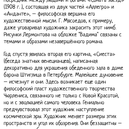
посредник между людьми и богами. «Соната звезд»
(1908 г. ), состоящая из двух частей «Аллегро» и
«Анданте», – философская вершина его
художественной мысли. Г. Мясоедов, к примеру,
даже уговаривал художника закрасить этот нимб.
Рисунки Лермонтова на обложке "Вадима" связаны с
темами и образами незавершённого романа.
Год спустя явилась вторая его картина, «Сиеста»
(беседа знатных венецианцев), написанная
декоративно для украшения обеденного зала в доме
барона Штиглица в Петербурге. Малейшее дуновение
– исчезнут и они. Здесь возникает еще один
философский пласт художественного творчества
Чюрлениса, связанного не только с Новой Красотой,
но и с эволюцией самого человека. Гениально
предчувствовал этот художник наступление
космической эры. Художник меняет размеры этих
пространств и угол их обозрения. Они беззащитны –