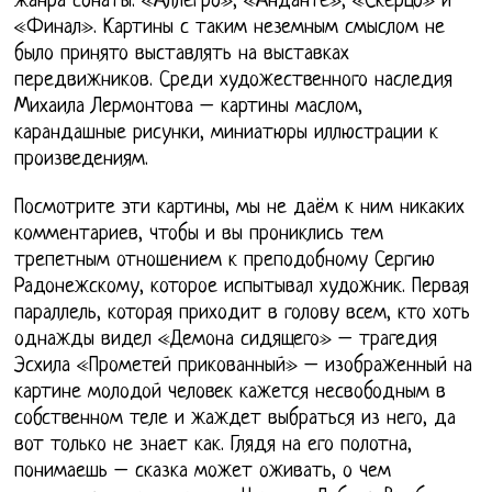
жанра сонаты: «Аллегро», «Анданте», «Скерцо» и
«Финал». Картины с таким неземным смыслом не
было принято выставлять на выставках
передвижников. Среди художественного наследия
Михаила Лермонтова – картины маслом,
карандашные рисунки, миниатюры иллюстрации к
произведениям.
Посмотрите эти картины, мы не даём к ним никаких
комментариев, чтобы и вы прониклись тем
трепетным отношением к преподобному Сергию
Радонежскому, которое испытывал художник. Первая
параллель, которая приходит в голову всем, кто хоть
однажды видел «Демона сидящего» – трагедия
Эсхила «Прометей прикованный» – изображенный на
картине молодой человек кажется несвободным в
собственном теле и жаждет выбраться из него, да
вот только не знает как. Глядя на его полотна,
понимаешь – сказка может оживать, о чем