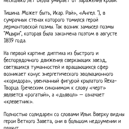
несколько лет Белла умирает от заражения крови.
Тишина. Может быть, Икар. Рай», «Ангел. "), в
сумрачных стенах которого томился герой
лермонтовской поэмы. Так возник замысел поэмы
"Мцыри", которая была закончена поэтом в августе
1839 года.
На первой картине диптиха из быстрого и
беспорядочного движения сверкающих звезд,
светящихся туманностей и вращающихся сфер
возникает конус энергетического эволюционного
«коридора», увенчанный фигурой крылатого Rexа-
Творца. Греческим синонимом к слову «черт»
является «рогатый», а «дьявол» – означает
«клеветник».
Полностью солидарен со словами Ильи. Вверху видны
герои Ветхого Завета, они в большом недоумении и
плачут.