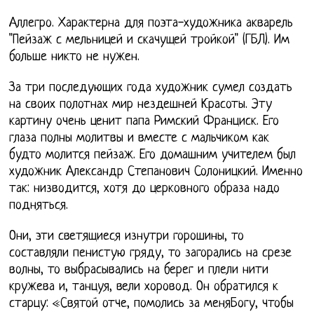
Аллегро. Характерна для поэта-художника акварель
"Пейзаж с мельницей и скачущей тройкой" (ГБЛ). Им
больше никто не нужен.
За три последующих года художник сумел создать
на своих полотнах мир нездешней Красоты. Эту
картину очень ценит папа Римский Франциск. Его
глаза полны молитвы и вместе с мальчиком как
будто молится пейзаж. Его домашним учителем был
художник Александр Степанович Солоницкий. Именно
так: низводится, хотя до церковного образа надо
подняться.
Они, эти светящиеся изнутри горошины, то
составляли пенистую гряду, то загорались на срезе
волны, то выбрасывались на берег и плели нити
кружева и, танцуя, вели хоровод. Он обратился к
старцу: «Святой отче, помолись за меняБогу, чтобы