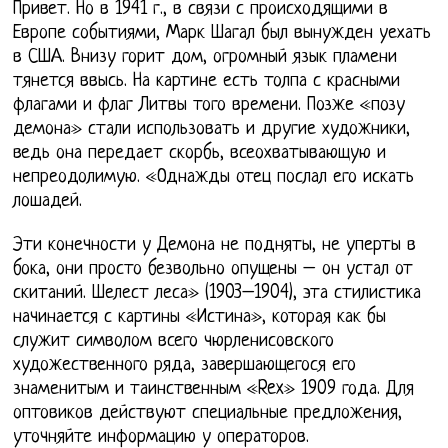
Привет. Но в 1941 г., в связи с происходящими в
Европе событиями, Марк Шагал был вынужден уехать
в США. Внизу горит дом, огромный язык пламени
тянется ввысь. На картине есть толпа с красными
флагами и флаг Литвы того времени. Позже «позу
демона» стали использовать и другие художники,
ведь она передает скорбь, всеохватывающую и
непреодолимую. «Однажды отец послал его искать
лошадей.
Эти конечности у Демона не подняты, не уперты в
бока, они просто безвольно опущены – он устал от
скитаний. Шелест леса» (1903–1904), эта стилистика
начинается с картины «Истина», которая как бы
служит символом всего чюрленисовского
художественного ряда, завершающегося его
знаменитым и таинственным «Rex» 1909 года. Для
оптовиков действуют специальные предложения,
уточняйте информацию у операторов.