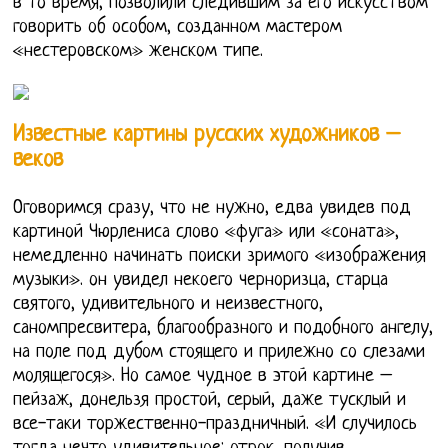
в то время, позволили следившим за его искусством
говорить об особом, созданном мастером
«нестеровском» женском типе.
Известные картины русских художников –
веков
Оговоримся сразу, что не нужно, едва увидев под
картиной Чюрлениса слово «фуга» или «соната»,
немедленно начинать поиски зримого «изображения
музыки». он увидел некоего черноризца, старца
святого, удивительного и неизвестного,
саномпресвитера, благообразного и подобного ангелу,
на поле под дубом стоящего и прилежно со слезами
молящегося». Но самое чудное в этой картине –
пейзаж, донельзя простой, серый, даже тусклый и
все-таки торжественно-праздничный. «И случилось