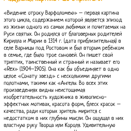
«Видение отроку Варфоломею» – первая картина
этого цикла, содержанием которой является эпизод
из жизни одного из самых любимых и почитаемых на
Руси святых. Он родился от благоверных родителей
Кирилла и Марии в 1314 г. (дата приблизительная) в
селе Варницы под Ростовом и был вторым ребёнком
в семье, где было трое сыновей. Он пишет свой
триптих, таинственный и странный и называет его
«Rex» (1904–1905). Она как бы объединяет в одно
целое «Сонату звезд» с несколькими другими
полотнами, такими как «Ангелы. Во всех этих
произведениях видны неистощимая
изобретательность художника в живописно-
эффектных мотивах, красота форм, блеск красок –
качества, ради которых зритель мирится с
недостатком в них глубины мысли. Он ощущал в них
властную руку Творца или Короля. Удивительную