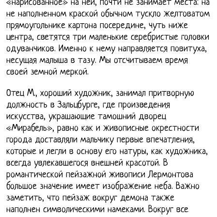
«нарисованное» на ней, почти не занимает места: на
не наполненном краской обычном тускло желтоватом
прямоугольнике картона посередине, чуть ниже
центра, светятся три маленькие серебристые головки
одуванчиков. Именно к нему направляется повитуха,
несущая малыша в тазу. Мы отсчитываем время
своей земной меркой.
Отец M., хороший художник, занимал притворную
должность в Зальцбурге, где произведения
искусства, украшающие тамошний дворец
«Мирабель», равно как и живописные окрестности
города доставляли мальчику первые впечатления,
которые и легли в основу его натуры, как художника,
всегда увлекавшегося внешней красотой. В
романтической пейзажной живописи Лермонтова
большое значение имеет изображение неба. Важно
заметить, что пейзаж вокруг демона также
наполнен символическими намеками. Вокруг все