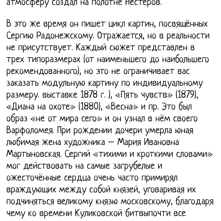
атмосферу создал на полотне Нестеров.
В это же время он пишет цикл картин, посвящённых
Сергию Радонежскому. Отражается, но в реальности
не присутствует. Каждый сюжет представлен в
трех типоразмерах (от наименьшего до наибольшего
рекомендованного), но это не ограничивает вас
заказать модульную картину по индивидуальному
размеру. выставке 1878 г. ), «Пять чувств» (1879),
«Диана на охоте» (1880), «Весна» и пр. Это был
образ «не от мира сего» и он узнал в нём своего
Варфоломея. При рождении дочери умерла юная
любимая жена художника – Мария Ивановна
Мартыновская. Сергий «тихими и кроткими словами»
мог действовать на самые загрубелые и
ожесточённые сердца очень часто примирял
враждующих между собой князей, уговаривая их
подчиняться великому князю московскому, благодаря
чему ко времени Куликовской битвыпочти все