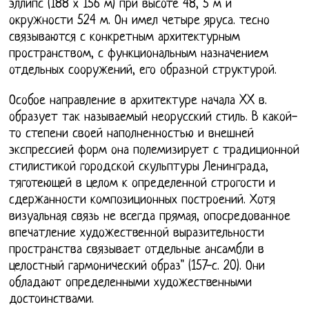
эллипс (188 х 156 м) при высоте 48, 5 м и
окружности 524 м. Он имел четыре яруса. тесно
связываются с конкретным архитектурным
пространством, с функциональным назначением
отдельных сооружений, его образной структурой.
Особое направление в архитектуре начала XX в.
образует так называемый неорусский стиль. В какой-
то степени своей наполненностью и внешней
экспрессией форм она полемизирует с традиционной
стилистикой городской скульптуры Ленинграда,
тяготеющей в целом к определенной строгости и
сдержанности композиционных построений. Хотя
визуальная связь не всегда прямая, опосредованное
впечатление художественной выразительности
пространства связывает отдельные ансамбли в
целостный гармонический образ" (157-с. 20). Они
обладают определенными художественными
достоинствами.