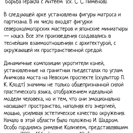
"Борьба Геракла с Антеем" (ск. С. С. Пименов).
В следующей арке установлены фигуры матроса и
партизана. В их число входят фигурки
северохолмогорских мастеров и японские миниатюры
— нэцкэ. Все эти произведения создавались в
теснейших взаимоотношениях с архитектурой, с
окружающей их пространственной средой.
Динамичные композиции укротители коней,
установленные на гранитных пьедесталах по углам
Аничкова моста на Невском проспекте (скульптор П.
К. Клодт) значимы не только общепризнанной силой
пластического языка, отображением идеальной
модели человека, но и тем, что они эмоционально
насыщают пространство, наполняя его энергией,
мощью, усиливая эстетическое качество окружения.
Начало в этой области было положено И. Шадром.
Особо гордились римляне Колизеем, представлявшим