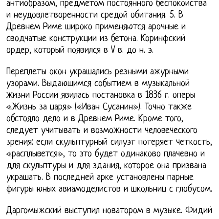
антиобразом, предметом постоянного беспокойства
и неудовлетворенности средой обитания. 5. В
Древнем Риме широко применяются арочные и
сводчатые конструкции из бетона. Коринфский
ордер, который появился в V в. до н. э.
Переплеты окон украшались резными ажурными
узорами. Выдающимся событием в музыкальной
жизни России явилась постановка в 1836 г. оперы
«Жизнь за царя» («Иван Сусанин»). Точно также
обстояло дело и в Древнем Риме. Кроме того,
следует учитывать и возможности человеческого
зрения: если скульптурный силуэт потеряет четкость,
«расплывется», то это будет одинаково плачевно и
для скульптуры и для здания, которое она призвана
украшать. В последней арке установлены парные
фигуры юных авиамоделистов и школьниц с глобусом.
Даргомыжский выступил новатором в музыке. Фидий