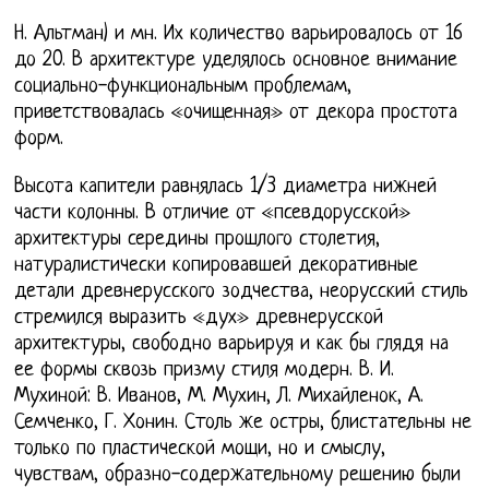
Н. Альтман) и мн. Их количество варьировалось от 16
до 20. В архитектуре уделялось основное внимание
социально-функциональным проблемам,
приветствовалась «очищенная» от декора простота
форм.
Высота капители равнялась 1/3 диаметра нижней
части колонны. В отличие от «псевдорусской»
архитектуры середины прошлого столетия,
натуралистически копировавшей декоративные
детали древнерусского зодчества, неорусский стиль
стремился выразить «дух» древнерусской
архитектуры, свободно варьируя и как бы глядя на
ее формы сквозь призму стиля модерн. В. И.
Мухиной: В. Иванов, М. Мухин, Л. Михайленок, А.
Семченко, Г. Хонин. Столь же остры, блистательны не
только по пластической мощи, но и смыслу,
чувствам, образно-содержательному решению были