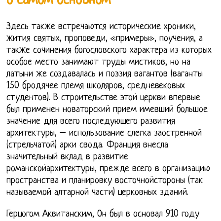
о самом основном
Здесь также встречаются исторические хроники,
жития святых, проповеди, «примеры», поучения, а
также сочинения богословского характера из которых
особое место занимают труды мистиков, но на
латыни же создавалась и поэзия вагантов (ваганты
150 бродячее племя школяров, средневековых
студентов). В строительстве этой церкви впервые
был применен новаторский прием имевший большое
значение для всего последующего развития
архитектуры, – использование слегка заостренной
(стрельчатой) арки свода. Франция внесла
значительный вклад в развитие
романскойархитектуры, прежде всего в организацию
пространства и планировку восточнойстороны (так
называемой алтарной части) церковных зданий.
Герцогом Аквитанским, Он был в основал 910 году