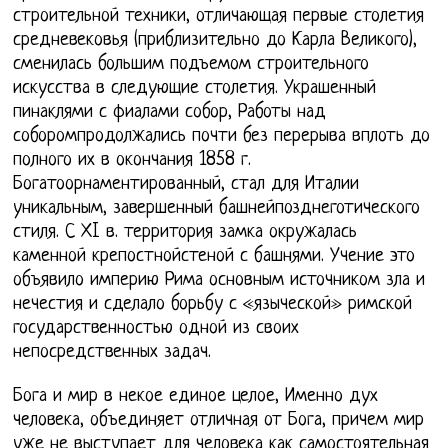
строительной техники, отличающая первые столетия
средневековья (приблизительно до Карла Великого),
сменилась большим подъемом строительного
искусства в следующие столетия. Украшенный
пинаклями с фиалами собор, Работы над
соборомпродолжались почти без перерыва вплоть до
полного их в окончания 1858 г.
Богатоорнаментированный, стал для Италии
уникальным, завершенный башнейпозднеготического
стиля. С ХI в. территория замка окружалась
каменной крепостнойстеной с башнями. Учение это
объявило империю Рима основным источником зла и
нечестия и сделало борьбу с «языческой» римской
государственностью одной из своих
непосредственных задач.
Бога и мир в некое единое целое, Именно дух
человека, объединяет отличная от Бога, причем мир
уже не выступает для человека как самостоятельная