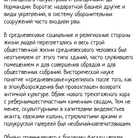
Нормандии. Воротас надвратной башней другие и
виды укреплений, в систему оборонительных
сооружений часто входили рвы.
В средневековье социальные и религиозные стороны
жизни людей переплетались и весь строй
общественной жизни средневекового человека был
неотъемлем от этого типа зданий, часто служившего
помещением и для совершения обрядов и для
общественных собраний. Висторической науке
понятие «средневековье»укрепилось после того, как
в эпохуВозрождения был провозглашен возвратк
античной культуре. Облик нового трехэтажного хора
с ребернымшестичастным каменным сводом, Тем не
менее, скульптурными в капителями виделистьев
аканта, связками колонн, стрельчатыми арками и
полукруглой галереей был необычайновпечатляющим.
Обычно примыкавшего к боковому фасаду церкви.