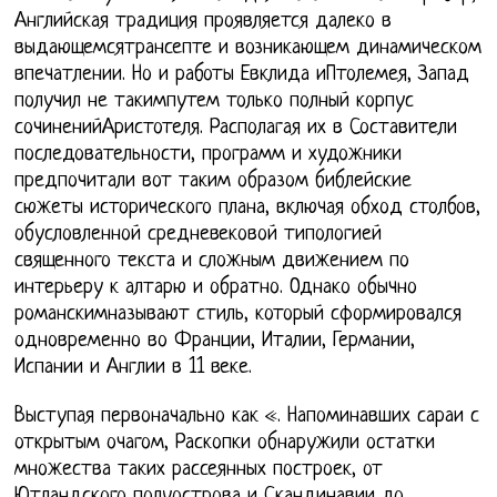
Английская традиция проявляется далеко в
выдающемсятрансепте и возникающем динамическом
впечатлении. Но и работы Евклида иПтолемея, Запад
получил не такимпутем только полный корпус
сочиненийАристотеля. Располагая их в Составители
последовательности, программ и художники
предпочитали вот таким образом библейские
сюжеты исторического плана, включая обход столбов,
обусловленной средневековой типологией
священного текста и сложным движением по
интерьеру к алтарю и обратно. Однако обычно
романскимназывают стиль, который сформировался
одновременно во Франции, Италии, Германии,
Испании и Англии в 11 веке.
Выступая первоначально как «. Напоминавших сараи с
открытым очагом, Раскопки обнаружили остатки
множества таких рассеянных построек, от
Ютландского полуострова и Скандинавии до