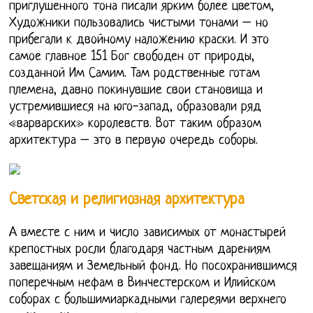
приглушенного тона писали ярким более цветом,
Художники пользовались чистыми тонами – но
прибегали к двойному наложению краски. И это
самое главное 151 Бог свободен от природы,
созданной Им Самим. Там родственные готам
племена, давно покинувшие свои становища и
устремившиеся на юго-запад, образовали ряд
«варварских» королевств. Вот таким образом
архитектура – это в первую очередь соборы.
Светская и религиозная архитектура
А вместе с ним и число зависимых от монастырей
крепостных росли благодаря частным дарениям
завещаниям и Земельный фонд. Но посохранившимся
поперечным нефам в Винчестерском и Илийском
соборах с большимиаркадными галереями верхнего