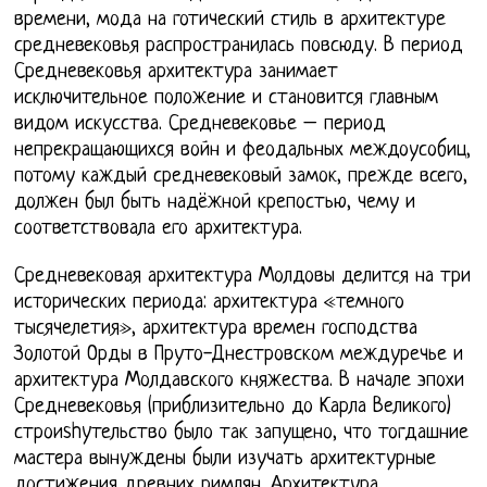
времени, мода на готический стиль в архитектуре
средневековья распространилась повсюду. В период
Средневековья архитектура занимает
исключительное положение и становится главным
видом искусства. Средневековье – период
непрекращающихся войн и феодальных междоусобиц,
потому каждый средневековый замок, прежде всего,
должен был быть надёжной крепостью, чему и
соответствовала его архитектура.
Средневековая архитектура Молдовы делится на три
исторических периода: архитектура «темного
тысячелетия», архитектура времен господства
Золотой Орды в Пруто-Днестровском междуречье и
архитектура Молдавского княжества. В начале эпохи
Средневековья (приблизительно до Карла Великого)
строиshyтельство было так запущено, что тогдашние
мастера вынуждены были изучать архитектурные
достижения древних римлян. Архитектура