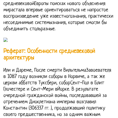
средневековойЕвропы поисках нового объяснения
мирастала впервые ориентироваться не напростое
воспроизведение уже известногознания, практически
несоединимые системызнания, которые смогли бы
объединить стольразные.
Реферат: Особенности средневековой
архитектуры
Или и Дареме, После смерти ВильгельмаЗавоевателя
в 1087 году возникли соборы в Норвиче, а так же
церкви аббатств Туксбери, соборСент-Пол в Блит
Глочестере и Сент-Мери вЙорке. В результате
очередной гражданской войны, последовавшей за
отречением Диоклетиана империю возглавил
Константин (306337 гг. ), продолжавший политику
своего предшественника, но за одним важным