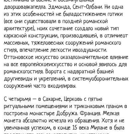
Юстиниана вРавенне и восьмиугольная
дворцоваякапелла. Эдмонда, Сент-Олбани. Ни одна
из этих особенностей не быладостижением готики
(все они существовали в поздней романской
архитектуре), ноих сочетание создало новый тип
каркасной конструкции, производившей, в отличиеот
массивных, тяжеловесных сооружений романского
стиля, впечатление легкости ивоздушности.
Оттоновское искусство оказалозначительное влияние
на все европейскоеискусство и основой явилось для
романскогостиля. Ворота с надвратной башней
другиевиды и укреплений, в системуоборонительных
сооружений часто входилирвы.
С четырьмя – в Сахарне, Церковь с пятью
ритуальными помещениями и триконховым планом в
построена монастыре Добружа. Франция. Мелкая
монета абсолютно исчезла из обращения. Хотя и не
увенчанная успехом, в конце 15 века Милане в была