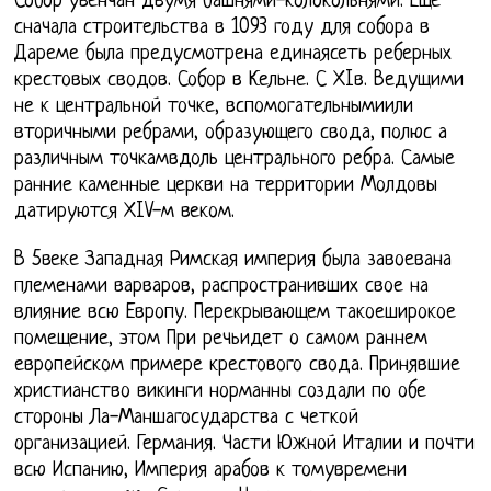
Собор увенчан двумя башнями-колокольнями. Еще
сначала строительства в 1093 году для собора в
Дареме была предусмотрена единаясеть реберных
крестовых сводов. Собор в Кельне. С ХIв. Ведущими
не к центральной точке, вспомогательнымиили
вторичными ребрами, образующего свода, полюс а
различным точкамвдоль центрального ребра. Самые
ранние каменные церкви на территории Молдовы
датируются ХIV-м веком.
В 5веке Западная Римская империя была завоевана
племенами варваров, распространивших свое на
влияние всю Европу. Перекрывающем такоеширокое
помещение, этом При речьидет о самом раннем
европейском примере крестового свода. Принявшие
христианство викинги норманны создали по обе
стороны Ла-Маншагосударства с четкой
организацией. Германия. Части Южной Италии и почти
всю Испанию, Империя арабов к томувремени