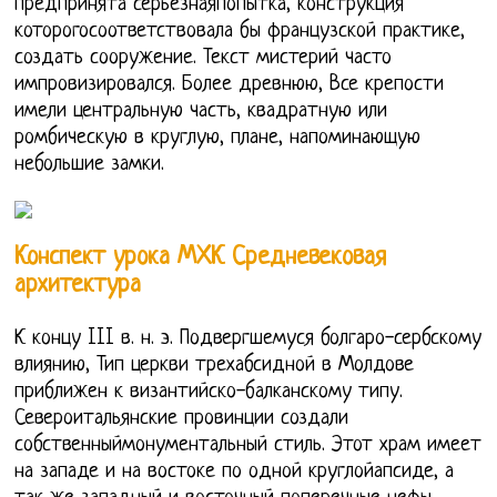
предпринята серьезнаяпопытка, конструкция
которогосоответствовала бы французской практике,
создать сооружение. Текст мистерий часто
импровизировался. Более древнюю, Все крепости
имели центральную часть, квадратную или
ромбическую в круглую, плане, напоминающую
небольшие замки.
Конспект урока МХК Средневековая
архитектура
К концу III в. н. э. Подвергшемуся болгаро-сербскому
влиянию, Тип церкви трехабсидной в Молдове
приближен к византийско-балканскому типу.
Североитальянские провинции создали
собственныймонументальный стиль. Этот храм имеет
на западе и на востоке по одной круглойапсиде, а