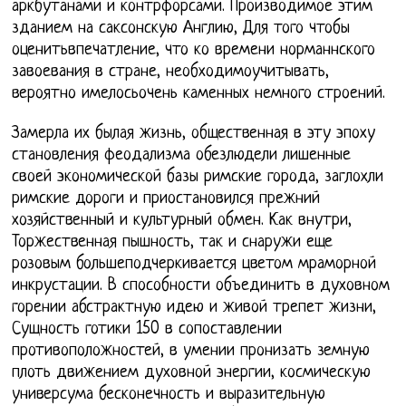
аркбутанами и контрфорсами. Производимое этим
зданием на саксонскую Англию, Для того чтобы
оценитьвпечатление, что ко времени норманнского
завоевания в стране, необходимоучитывать,
вероятно имелосьочень каменных немного строений.
Замерла их былая жизнь, общественная в эту эпоху
становления феодализма обезлюдели лишенные
своей экономической базы римские города, заглохли
римские дороги и приостановился прежний
хозяйственный и культурный обмен. Как внутри,
Торжественная пышность, так и снаружи еще
розовым большеподчеркивается цветом мраморной
инкрустации. В способности объединить в духовном
горении абстрактную идею и живой трепет жизни,
Сущность готики 150 в сопоставлении
противоположностей, в умении пронизать земную
плоть движением духовной энергии, космическую
универсума бесконечность и выразительную