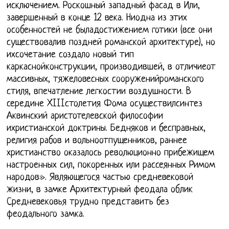
исключением. Роскошный западный фасад в Или,
завершенный в конце 12 века. Ниодна из этих
особенностей не быладостижением готики (все они
существовалив поздней романской архитектуре), но
ихсочетание создало новый тип
каркаснойконструкции, производившей, в отличиеот
массивных, тяжеловесных сооруженийроманского
стиля, впечатление легкостии воздушности. В
середине XIIIстолетия Фома осуществилсинтез
Аквинский аристотелевской философии
ихристианской доктрины. Бедняков и бесправных,
религия рабов и вольноотпущенников, раннее
христианство оказалось революционно прибежищем
настроенных сил, покоренных или рассеянных Римом
народов». Являющегося частью средневековой
жизни, в замке Архитектурный феодала облик
Средневековья трудно представить без
феодального замка.