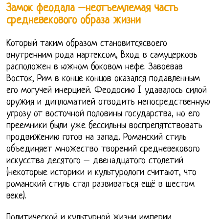
Замок феодала –неотъемлемая часть
средневекового образа жизни
Который таким образом становитсясвоего
внутренним рода нартексом, Вход в самуцерковь
расположен в южном боковом нефе. Завоевав
Восток, Рим в конце концов оказался подавленным
его могучей инерцией. Феодосию I удавалось силой
оружия и дипломатией отводить непосредственную
угрозу от восточной половины государства, но его
преемники были уже бессильны воспрепятствовать
продвижению готов на запад. Романский стиль
объединяет множество творений средневекового
искусства десятого – двенадцатого столетий
(некоторые историки и культурологи считают, что
романский стиль стал развиваться ещё в шестом
веке).
Политической и культурной жизни империи