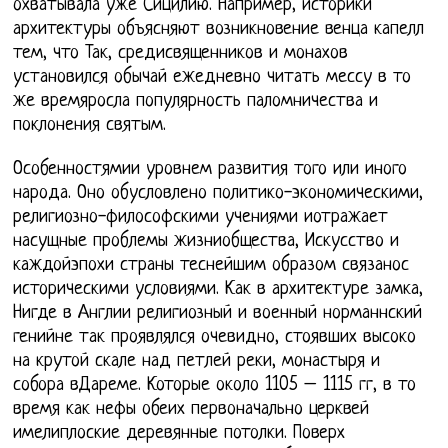
охватывала уже Сицилию. Например, историки
архитектуры объясняют возникновение венца капелл
тем, что Так, средисвященников и монахов
установился обычай ежедневно читать мессу в то
же времяросла популярность паломничества и
поклонения святым.
Особенностямии уровнем развития того или иного
народа. Оно обусловлено политико-экономическими,
религиозно-философскими учениями иотражает
насущные проблемы жизниобщества, Искусство и
каждойэпохи страны теснейшим образом связанос
историческими условиями. Как в архитектуре замка,
Нигде в Англии религиозный и военный норманнский
генийне так проявлялся очевидно, стоявших высоко
на крутой скале над петлей реки, монастыря и
собора вДареме. Которые около 1105 – 1115 гг, в то
время как нефы обеих первоначально церквей
имелиплоские деревянные потолки. Поверх