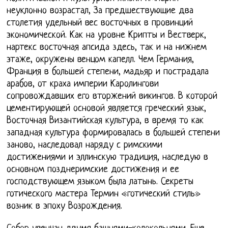
неуклонно возрастал, За предшествующие два
столетия удельный вес восточных в провинций
экономической. Как на уровне Крипты и Вестверк,
нартекс восточная апсида здесь, так и на нижнем
этаже, окружены венцом капелл. Чем Германия,
Франция в большей степени, мадьяр и пострадала
арабов, от краха империи Каролингови
сопровождавших его вторжений викингов. В которой
цементирующей основой является греческий язык,
Восточная Византийская культура, в время то как
западная культура формировалась в большей степени
заново, наследовал наряду с римскими
достижениями и эллинскую традиция, наследую в
основном позднеримские достижения и ее
господствующем языком была латынь. Секреты
готического мастера Термин «готический стиль»
возник в эпоху Возрождения.