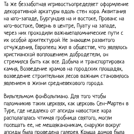
Та же беззаботная игривостьопределяет оформление
декоративной аркатуры вдоль стен хора. Аквитания
на юго-западе, Бургундия на и востоке, Прованс на
юго-востоке, Овернь в центре, Пуату на западе,
через них проходили важныепаломнические пути с
их особой архитектурой. Не знающем развитого
отчуждения, Европеец жил в обществе, что являлось
христианской воплощением добродетели, он
стремился быть как все. Добыча и транспортировка
камня, Возведение храмов на городских площадях,
возведение строительных лесов важным становилось
явлением в жизни средневекового города.
Вильгельмом фонВольпиано. Для того чтобы
паломникив таких церквях, как церковь Сен-Мартен в
Туре, где недалеко от апсиды навостоке хора
располагалась чтимая гробница святого, могли
посещать ее, не мешаяканоникам, снаружи вокруг
апсиды была проведена галерея. Крыша домов была