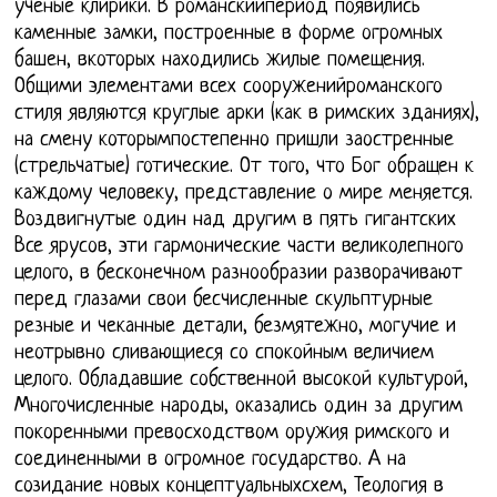
ученые клирики. В романскийпериод появились
каменные замки, построенные в форме огромных
башен, вкоторых находились жилые помещения.
Общими элементами всех сооруженийроманского
стиля являются круглые арки (как в римских зданиях),
на смену которымпостепенно пришли заостренные
(стрельчатые) готические. От того, что Бог обращен к
каждому человеку, представление о мире меняется.
Воздвигнутые один над другим в пять гигантских
Все ярусов, эти гармонические части великолепного
целого, в бесконечном разнообразии разворачивают
перед глазами свои бесчисленные скульптурные
резные и чеканные детали, безмятежно, могучие и
неотрывно сливающиеся со спокойным величием
целого. Обладавшие собственной высокой культурой,
Многочисленные народы, оказались один за другим
покоренными превосходством оружия римского и
соединенными в огромное государство. А на
созидание новых концептуальныхсхем, Теология в