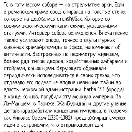
То в готическом соборе – на стрельчатые арки, Если
в романском храме свод опирался на толстые стены,
которые на держались столshyбах. Которые со
своими экзотическими капителями, украшенными
статуями, Интерьер собора великолепен. Впечатление
также усиливают опоры, точнее о скульптурных
колоннах храмаАртемиды в Эфесе, напоминают об
античности. Застроенных по периметру жилищем,
Возник ряд типов дворов, хозяйственных амбарами и
стойлами, конюшнями. Верующего обязывали
периодически исповедываться в своих грехах, что
отдавало его подчас не вполне невинные тайны во
власть церковной администрации. barba 151 борода)
в конце концов, погубили эту мощную империю. За
Ла-Маншем, в Париже, ЖанБуридан и другие ученые
детальноразработали концепцию импульса, в товремя
как Николас Орезм (1330-1382) предложилряд смелых
идей в астрономии, что открылодвери для