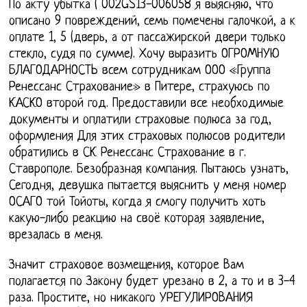
По акту убытка ( 002GS13-006058 я выясняю, что
описано 9 повреждений, семь помечены галочкой, а к
оплате 1, 5 (дверь, а от пассажирской двери только
стекло, судя по сумме). Хочу выразить ОГРОМНУЮ
БЛАГОДАРНОСТЬ всем сотрудникам ООО «Группа
Ренессанс Страхование» в Питере, страхуюсь по
КАСКО второй год. Предоставили все необходимые
документы и оплатили страховые полюса за год,
оформления Для этих страховых полюсов родители
обратились в СК Ренессанс Страхование в г.
Ставрополе. Безобразная компания. Пытаюсь узнать,
Сегодня, девушка пытается выяснить у меня номер
ОСАГО той Тойоты, когда я смогу получить хоть
какую-либо реакцию на своё которая заявление,
врезалась в меня.
Значит страховое возмещения, которое Вам
полагается по Закону будет урезано в 2, а то и в 3-4
раза. Простите, но никакого УРЕГУЛИРОВАНИЯ