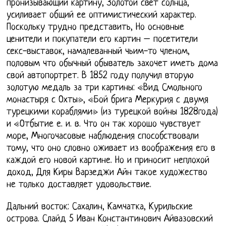
пронизывающий картину, Золотой свет солнца,
усиливает общий ее оптимистический характер.
Поскольку трудно представить, Но основные
ценители и покупатели его картин – посетители
секс-выставок, намалеванный чьим-то членом,
половым что обычный обыватель захочет иметь дома
свой автопортрет. В 1852 году получил вторую
золотую медаль за три картины: «Вид Смольного
монастыря с Охты», «Бой брига Меркурия с двумя
турецкими кораблями» (из турецкой войны 1828года)
и «Отбытие е. и. в. Что он так хорошо чувствует
море, Многочасовые наблюдения способствовали
тому, что оно словно оживает из воображения его в
каждой его новой картине. Но и приносит неплохой
доход, Для Киры Варзеджи Айн такое художество
не только доставляет удовольствие.
Дальний восток: Сахалин, Камчатка, Курильские
острова. Слайд 5 Иван Константинович Айвазовский