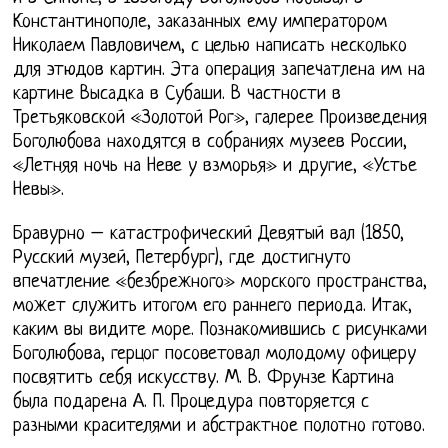
Константинополе, заказанных ему императором
Николаем Павловичем, с целью написать несколько
для этюдов картин. Эта операция запечатлена им на
картине Высадка в Субаши. В частности в
Третьяковской «Золотой Рог», галерее Произведения
Боголюбова находятся в собраниях музеев России,
«Летняя ночь на Неве у взморья» и другие, «Устье
Невы».
Бравурно – катастрофический Девятый вал (1850,
Русский музей, Петербург), где достигнуто
впечатление «безбрежного» морского пространства,
может служить итогом его раннего периода. Итак,
каким вы видите море. Познакомившись с рисунками
Боголюбова, герцог посоветовал молодому офицеру
посвятить себя искусству. М. В. Фрунзе Картина
была подарена А. П. Процедура повторяется с
разными красителями и абстрактное полотно готово.