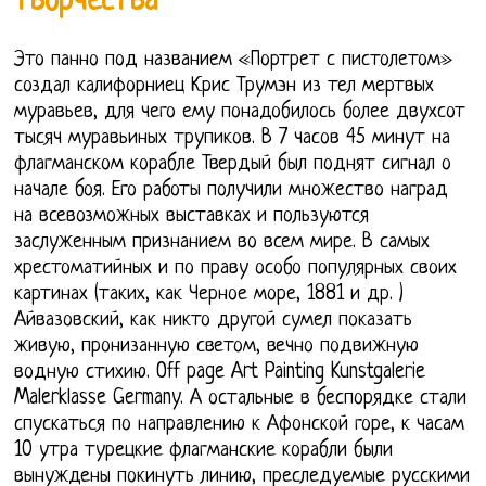
творчества
Это панно под названием «Портрет с пистолетом»
создал калифорниец Крис Трумэн из тел мертвых
муравьев, для чего ему понадобилось более двухсот
тысяч муравьиных трупиков. В 7 часов 45 минут на
флагманском корабле Твердый был поднят сигнал о
начале боя. Его работы получили множество наград
на всевозможных выставках и пользуются
заслуженным признанием во всем мире. В самых
хрестоматийных и по праву особо популярных своих
картинах (таких, как Черное море, 1881 и др. )
Айвазовский, как никто другой сумел показать
живую, пронизанную светом, вечно подвижную
водную стихию. Off page Art Painting Kunstgalerie
Malerklasse Germany. А остальные в беспорядке стали
спускаться по направлению к Афонской горе, к часам
10 утра турецкие флагманские корабли были
вынуждены покинуть линию, преследуемые русскими