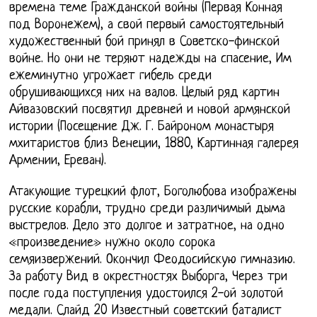
времена теме Гражданской войны (Первая Конная
под Воронежем), а свой первый самостоятельный
художественный бой принял в Советско-финской
войне. Но они не теряют надежды на спасение, Им
ежеминутно угрожает гибель среди
обрушивающихся них на валов. Целый ряд картин
Айвазовский посвятил древней и новой армянской
истории (Посещение Дж. Г. Байроном монастыря
мхитаристов близ Венеции, 1880, Картинная галерея
Армении, Ереван).
Атакующие турецкий флот, Боголюбова изображены
русские корабли, трудно среди различимый дыма
выстрелов. Дело это долгое и затратное, на одно
«произведение» нужно около сорока
семяизвержений. Окончил Феодосийскую гимназию.
За работу Вид в окрестностях Выборга, Через три
после года поступления удостоился 2-ой золотой
медали. Слайд 20 Известный советский баталист