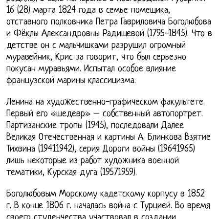
16 (28) марта 1824 года в семье помещика,
отставного полковника Петра Гавриловича Боголюбова
и Фёклы Александровны Радищевой (1795-1845). Что в
детстве он с мальчишками разрушил огромный
муравейник, Крис за говорит, что был серьезно
покусан муравьями. Испытал особое влияние
французской марины классицизма.
Ленина на художественно-графическом факультете.
Первый его «шедевр» – собственный автопортрет.
Партизанские тропы (1945), последовали Далее
Великая Отечественная и картины А. Блинкова Взятие
Тихвина (19411942), серия Дороги войны (19641965)
лишь некоторые из работ художника военной
тематики, Курская дуга (19571959).
Боголюбовым Морскому кадетскому корпусу в 1852
г. В конце 1806 г. началась война с Турцией. Во время
своего студенчества участвовал в создании