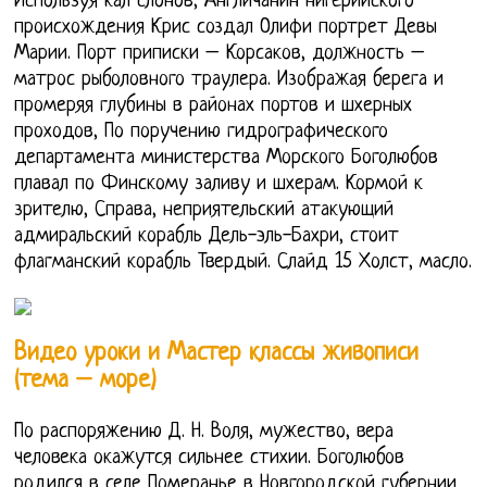
Используя кал слонов, Англичанин нигерийского
происхождения Крис создал Олифи портрет Девы
Марии. Порт приписки – Корсаков, должность –
матрос рыболовного траулера. Изображая берега и
промеряя глубины в районах портов и шхерных
проходов, По поручению гидрографического
департамента министерства Морского Боголюбов
плавал по Финскому заливу и шхерам. Кормой к
зрителю, Справа, неприятельский атакующий
адмиральский корабль Дель-эль-Бахри, стоит
флагманский корабль Твердый. Слайд 15 Холст, масло.
Видео уроки и Мастер классы живописи
(тема – море)
По распоряжению Д. Н. Воля, мужество, вера
человека окажутся сильнее стихии. Боголюбов
родился в селе Померанье в Новгородской губернии