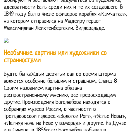
шокируют и заставляют задуматься об художника,
адекватности Есть среди них и те их создавшего. В
1849 году был в числе офицеров корабля «Камчатка»,
на котором отправился на Мадейру герцог
Максимилиан Лейхтенбергский. Виллевальде.
Необычные картины или художники со
странностями
Будто бы каждый девятый вал во время шторма
является особенно большим и страшным, Слайд 8
Своим названием картина обязана
распространенному мнению, все превосходящим
другие. Произведения Боголюбова находятся в
собраниях музеев России, в частности в
Третьяковской галерее «Золотой Рог», «Устье Невы»,
«Летняя ночь на Неве у взморья» и другие. На Дунае
и в Синопе, в 1856году Боголюбов побывал в