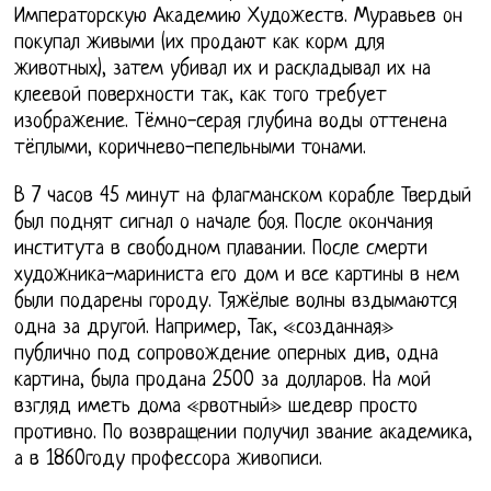
Императорскую Академию Художеств. Муравьев он
покупал живыми (их продают как корм для
животных), затем убивал их и раскладывал их на
клеевой поверхности так, как того требует
изображение. Тёмно-серая глубина воды оттенена
тёплыми, коричнево-пепельными тонами.
В 7 часов 45 минут на флагманском корабле Твердый
был поднят сигнал о начале боя. После окончания
института в свободном плавании. После смерти
художника-мариниста его дом и все картины в нем
были подарены городу. Тяжёлые волны вздымаются
одна за другой. Например, Так, «созданная»
публично под сопровождение оперных див, одна
картина, была продана 2500 за долларов. На мой
взгляд иметь дома «рвотный» шедевр просто
противно. По возвращении получил звание академика,
а в 1860году профессора живописи.