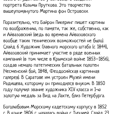
портрета Козьмы Пруткова. Это творчество
вышеупомянутого Мартина фон Островски.
Поразительно, что Байрон Пикеринг пишет картины
по воображению, по памяти, так же, собственно, как
и Айвазовский (ведь во времена Айвазовского
вообще таких технических возможностей не было).
Слайд 6 Художник Главного морского штаба (с 1844),
Айвазовский принимает участие в ряде военных
кампаний (в том числе в Крымской войне 1853–1856),
создав немало патетических батальных полотен
(Чесменский бой, 1848, Феодосийская картинная
галерея). В Саратове им устроен Музей имени
Радищева, которому он приходился внуком. В 1850
году получил звание художника XIV класса и 1-ю
золотую медаль за Вид на Лахте, близ Петербурга.
Боголюбовым Морскому кадетскому корпусу в 1852
г. В конце 1806 г. началась война с Турцией. Слайд 23