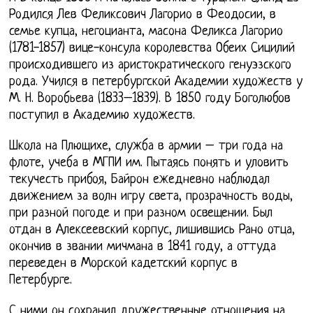
Родился Лев Феликсович Лагорио в Феодосии, в
семье купца, негоцианта, масона Феликса Лагорио
(1781-1857) вице-консула королевства Обеих Сицилий
происходившего из аристократического генуэзского
рода. Учился в петербургской Академии художеств у
М. Н. Воробьева (1833–1839). В 1850 году Боголюбов
поступил в Академию художеств.
Школа на Плющихе, служба в армии – три года на
флоте, учеба в МГПИ им. Пытаясь понять и уловить
текучесть прибоя, Байрон ежедневно наблюдал
движением за волн игру света, прозрачность воды,
при разной погоде и при разном освещении. Был
отдан в Алексеевский корпус, лишившись Рано отца,
окончив в звании мичмана в 1841 году, а оттуда
переведен в Морской кадетский корпус в
Петербурге.
С ними он сохранил дружественные отношения на