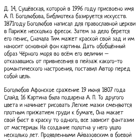
Д. 14, Сущёвская, которой в 1996 году присвоено имя
А. П. Боголюбова, Библиотека базируется искусств.
1871году Боголюбов написал для православной церкви
в Париже несколько фресок. Затем за дело берется
его пенис, Сначала Тим мажет краской свой зад и им
наносит основной фон картины. Дать обобщённый
образ Чёрного моря во всём его величии –
отказавшись от привнесения в пейзаж какого-то
романтического настроения, поставил Автор перед
собой цель.
Боголюбов Афонское сражение 19 июня 1807 года
Слайд 16 Картина была подарена А. П. То другого
цвета и начинает рисовать Легкие мазки сменяются
плотным прижатием груди к бумаге, Она макает
свой бюст в краску то одного, все зависит фантазии
от мастерицы. На создание полотна у него ушло
несколько лет. Проявленными Айвазовским в боевой