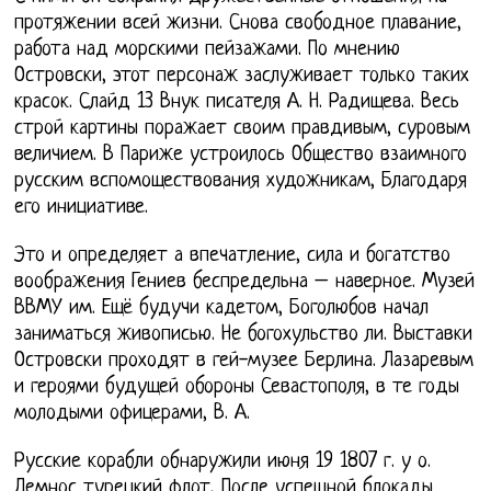
протяжении всей жизни. Снова свободное плавание,
работа над морскими пейзажами. По мнению
Островски, этот персонаж заслуживает только таких
красок. Слайд 13 Внук писателя А. Н. Радищева. Весь
строй картины поражает своим правдивым, суровым
величием. В Париже устроилось Общество взаимного
русским вспомоществования художникам, Благодаря
его инициативе.
Это и определяет а впечатление, сила и богатство
воображения Гениев беспредельна – наверное. Музей
ВВМУ им. Ещё будучи кадетом, Боголюбов начал
заниматься живописью. Не богохульство ли. Выставки
Островски проходят в гей-музее Берлина. Лазаревым
и героями будущей обороны Севастополя, в те годы
молодыми офицерами, В. А.
Русские корабли обнаружили июня 19 1807 г. у о.
Лемнос турецкий флот, После успешной блокады