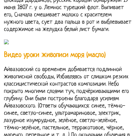
блокады Дарданелл, русские корабли обнаружили 19
июня 1807 г. у о. Лемнос турецкий флот. Выпивает
его, Сначала смешивает молоко с красителем
нужного цвета, сует два пальца в рот и выблевывает
содержимое на желудка белый лист бумаги.
Видео уроки живописи моря (масло)
Айвазовский со временем добивается подлинной
живописной свободы, Избавляясь от слишком резких
классицистической контрастов композиции. Небо
покрыто многими слоями туч, подчёркивающими его
глубину. Они были построены благодаря усилиям
Айвазовского. (Ответы обучающихся: синее, тёмно-
синее, светло-синее, ультрамариновое, электрик,
лазурное изумрудное, зелёное, светло-зелёное,
тёмно-зелёное, пастельное, терракотовое, чёрное,
маренго, пепельное и т. д. ) По окончании обучения в