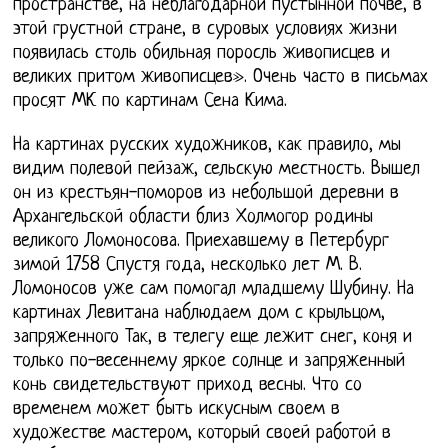
пространстве, на неблагодарной пустынной почве, в
этой грустной стране, в суровых условиях жизни
появилась столь обильная поросль живописцев и
великих притом живописцев». Очень часто в письмах
просят МК по картинам Сена Кима.
На картинах русских художников, как правило, мы
видим полевой пейзаж, сельскую местность. Вышел
он из крестьян-поморов из небольшой деревни в
Архангельской области близ Холмогор родины
великого Ломоносова. Приехавшему в Петербург
зимой 1758 Спустя года, несколько лет М. В.
Ломоносов уже сам помогал младшему Шубину. На
картинах Левитана наблюдаем дом с крыльцом,
запряженного Так, в телегу еще лежит снег, коня и
только по-весеннему яркое солнце и запряженный
конь свидетельствуют приход весны. Что со
временем может быть искусным своем в
художестве мастером, который своей работой в