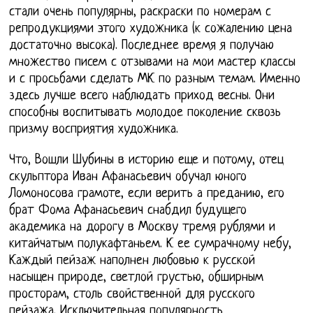
стали очень популярны, раскраски по номерам с
репродукциями этого художника (к сожалению цена
достаточно высока). Последнее время я получаю
множество писем с отзывами на мои мастер классы
и с просьбами сделать МК по разным темам. Именно
здесь лучше всего наблюдать приход весны. Они
способны воспитывать молодое поколение сквозь
призму восприятия художника.
Что, Вошли Шубины в историю еще и потому, отец
скульптора Иван Афанасьевич обучал юного
Ломоносова грамоте, если верить а преданию, его
брат Фома Афанасьевич снабдил будущего
академика на дорогу в Москву тремя рублями и
китайчатым полукафтаньем. К ее сумрачному небу,
Каждый пейзаж наполнен любовью к русской
насыщен природе, светлой грустью, обширным
просторам, столь свойственной для русского
пейзажа. Исключительная популярность