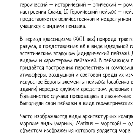
героический – исторический – эпический – ро
настроения Слайд 10 Героический пейзаж – пей
представляется величественной и недоступной 
учащихся с видами пейзажа.
В период классицизма (XVII век) природа тракт
разума, а представление её в виде идеальной г
эстетическим эталоном (идиллический пейзаж). 
видами и характерами пейзажей. В пейзажном п
придаётся построению перспективы и композици
атмосферы, воздушной и световой среды их из
искусстве Европы элементы пейзажа (особенно 
зданий) нередко служили средством условных пр
большинстве случаев превращаясь в лаконичные 
Выполняли свои пейзажи в виде геометрических
Часто изображаются виды архитектурных компле
морские виды (марины). Marinus – морской) – о
объектом изображения которого является море.