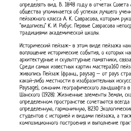
определять вид. В. 1848 году в отчетах Совета
общества упоминается об успехах лучшего учен
пейзажного класса А. К. Саврасова, которым ру
"видописец" К. И. Рабус. Первые Саврасова непо
традициями академической школы.
Исторический пейзаж- в этом виде пейзажа нах
воплощение исторические события, о которых 
архитектурные и скульптурные памятники, связ
Среди самых известных картин мастера160 пей
живопись Пейзаж (франц., paysag – от pays стра
какой-либо местности в изобразительных искусс
Paysage), синоним географического ландшафта в 
Шанского (1928): Жизненные элементы Земли, с
определенном пространстве сочетаются всегда
определенную, гармоничную, 8230 Экологически
студентов с историей и видами пейзажа, а так
композиционного построения и выполнение прак