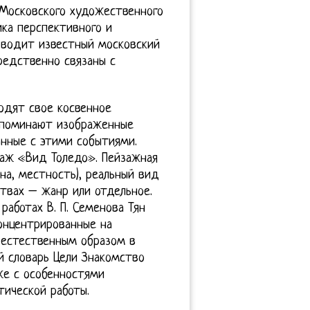
 Московского художественного
ика перспективного и
ководит известный московский
средственно связаны с
одят свое косвенное
напоминают изображенные
анные с этими событиями.
заж «Вид Толедо». Пейзажная
на, местность), реальный вид
твах – жанр или отдельное.
работах В. П. Семенова Тян
концентрированные на
 естественным образом в
й словарь Цели Знакомство
же с особенностями
тической работы.