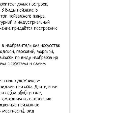
рхитектурных построек,
д 3 Виды пейзажа: В
утри пейзажного жанра,
турный и индустриальный
ачение придаётся построению
 в изобразительном искусстве
одской, парковый, морской,
ейзажи по виду изображения.
ными сюжетами и самим
вестных художников-
 видами пейзажа. Длительный
и собой обобщённые,
 этом одним из важнейших
исленные пейзажные
s местность), вид