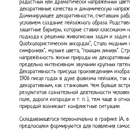
радостных или драматически напряженных цвет
декоративные качества и динамическую напряже
Доминирующее декоративности, считавших рабо
условием создание пейзажного образа. Родстве
защитные барьеры, которые ставил классицизм н
подхода к решению живописных задач и задач 
Quotколористических аккордах", Стало модным г
симфониях", музыке цвета, "поющих линиях". Ст
напряжённость жизни природы их декоративный
предельно интенсивном звучании крупных пятен
Декоративность присуща произведениям изобраз
1906 писал годах в духе фовизма пейзажи, так
декоративным, как станковым. Чем больше встр
результатов сознательной деятельности человек
поле, дороги изгороди и т. п. ), тем чаще в от
природой возникают конфликтные ситуации.
Складывающегося первоначально в графике (А, 
предпосылки формируются для появления самос