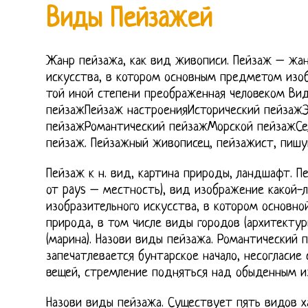
Виды Пейзажей
Жанр пейзажа, как вид живописи. Пейзаж – жан
искусства, в котором основным предметом изоб
той иной степени преображенная человеком Вид
пейзажПейзаж настроенияИсторический пейзажЭ
пейзажРомантический пейзажМорской пейзажСе
пейзаж. Пейзажный живописец, пейзажист, пишу
Пейзаж к н. вид, картина природы, ландшафт. П
от pays – местность), вид изображение какой-
изобразительного искусства, в котором основн
природа, в том числе виды городов (архитектур
(марина). Назови виды пейзажа. Романтический 
запечатлевается бунтарское начало, несогласи
вещей, стремление подняться над обыденным и
Назови виды пейзажа. Существует пять видов х