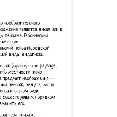
р изобразительного
ражения является дикая или в
ы пейзажа: Героический
пический
льский пейзажГородской
щий виды, видописец.
ейзаж (французское paysage,
либо местности жанр
ой предмет изображения –
ный пейзаж, ведута), моря
пейзаж-в этом виде
е с существующим порядком
зменить его.
арактера пейзажа: –