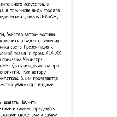
ительного искусства, в
а, в том числе виды городов
педический словарь ПЕЙЗАЖ,
аты, буйство ветра- мотивы
оговорить о видах освещения
ика света. Презентация к
сской поэзии и прозе XIX-XX
й приказом Министра
 может быть использована при
роприятий, -Как автору
итателю. 5. как проявляется
омство учащихся с видами
 назвать. Научить
етами и самим определять
ейзажными сюжетами и самим