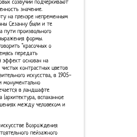
овых созвучий подчеркивают
нность значение.
ту на пленэре непременным
нны Сезанну были и те
а пути произвольного
выражения формы.
оворить "красочных о
ремясь передать
 эффект основан на
 чистых контрастных цветов
ительного искусства, в 1905-
 и монументально
ечается в ландшафте
а (архитектура, вспаханное
ношениях между человеком и
в искусстве Возрождения
тоятельного пейзажного