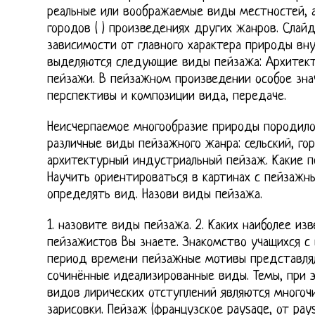
реальные или воображаемые виды местностей, а
городов ( ) произведениях других жанров. Слай
зависимости от главного характера природы вн
выделяются следующие виды пейзажа: Архитек
пейзажи. В пейзажном произведении особое зн
перспективы и композиции вида, передаче.
Неисчерпаемое многообразие природы породило
различные виды пейзажного жанра: сельский, гор
архитектурный индустриальный пейзаж. Какие п
Научить ориентироваться в картинах с пейзаж
определять вид. Назови виды пейзажа.
1. назовите виды пейзажа. 2. Каких наиболее из
пейзажистов Вы знаете. Знакомство учащихся с
период времени пейзажные мотивы представлял
сочинённые идеализированные виды. Темы, при
видов лирических отступлений являются многоч
зарисовки. Пейзаж (французское paysage, от pay