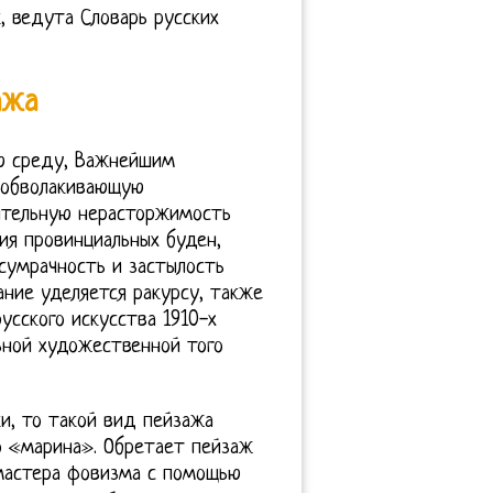
, ведута Словарь русских
ажа
ю среду, Важнейшим
 обволакивающую
ительную нерасторжимость
ия провинциальных буден,
 сумрачность и застылость
ание уделяется ракурсу, также
усского искусства 1910-х
ьной художественной того
и, то такой вид пейзажа
то «марина». Обретает пейзаж
 мастера фовизма с помощью