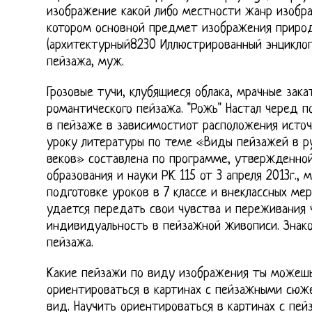
изображение какой либо местности жанр изобраз
котором основной предмет изображения природ
(архитектурный8230 Иллюстрированный энцикло
пейзажа, муж.
Грозовые тучи, клубящиеся облака, мрачные зак
романтического пейзажа. "Рожь" Настал черед п
в пейзаже в зависимостиот расположения источн
уроку литературы по теме «Виды пейзажей в ру
веков» составлена по программе, утвержденно
образования и науки РК 115 от 3 апреля 2013г.,
подготовке уроков в 7 классе и внеклассных ме
удается передать свои чувства и переживания ч
индивидуальность в пейзажной живописи. Знак
пейзажа.
Какие пейзажи по виду изображения ты можешь
ориентироваться в картинах с пейзажными сюж
вид. Научить ориентироваться в картинах с п