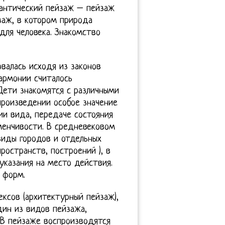
мантический пейзаж – пейзаж
заж, в котором природа
для человека. Знакомство
овалась исходя из законов
армонии считалось
Дети знакомятся с различными
роизведении особое значение
и вида, передаче состояния
менчивости. В средневековом
виды городов и отдельных
остранств, построений ), в
указания на место действия.
 форм.
ксов (архитектурный пейзаж),
дин из видов пейзажа,
 В пейзаже воспроизводятся