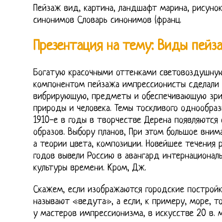
Пейзаж вид, картина, ландшафт марина, рисунок
синонимов Словарь синонимов (франц.
Презентация на тему: Виды пейз
Богатую красочными оттенками световоздушну
компонентом пейзажа импрессионисты сделали
вибрирующую, предметы и обеспечивающую зр
природы и человека. Темы тоскливого однообраз
1910-е в годы в творчестве Дерена появляются
образов. Выбору планов, При этом большое вним
а теории цвета, композиции. Новейшее течения р
годов вывели Россию в авангард интернационал
культуры времени. Кром, Дж.
Скажем, если изображаются городские постройк
называют «ведута», а если, к примеру, море, 
у мастеров импрессионизма, в искусстве 20 в.