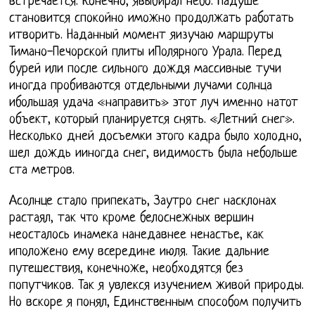
встречается. Конечно, явыбирал небо. Надуше
становится спокойно иможно продолжать работать
итворить. Наданный момент яизучаю маршруты
Тимано-Печорской плиты иПолярного Урала. Перед
бурей или после сильного дождя массивные тучи
иногда пробиваются отдельными лучами солнца
ибольшая удача «направить» этот луч именно натот
объект, который планируется снять. «Летний снег».
Несколько дней досъемки этого кадра было холодно,
шел дождь ииногда снег, видимость была небольше
ста метров.
Асолнце стало припекать, Заутро снег насклонах
растаял, так что кроме белоснежных вершин
неосталось инамека нанедавнее ненастье, как
иположено ему всередине июля. Такие дальние
путешествия, конечноже, необходятся без
попутчиков. Так я увлекся изучением живой природы.
Но вскоре я понял, Единственным способом получить