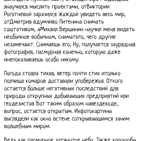
янаучился мыслить проектами, отВиктории
Роготневой заразился жаждой увидеть весь мир,
отДмитрия вдумчиво Питенина снимать
соштативом, аМихаил Вершинин научил меня видеть
необычное вобычном, сниматьто, чего другие
незамечают. Снимаешь его, Ну, получается заурядная
фотография, пасмурная конечно, которую даже
инепоказываешь особо никому.
Погода стояла тихая, ветер почти стих итолько
полчища комаров доставали упобережья. Откого
остается больше негативных последствий для
природы открупных добывающих предприятий или
геодезистов Вот таким образом навездеходе,
вопрос, остается открытым. Ихфотокартины
выглядели как окно встене соткрывающимся заним
волшебным миром.
Ведь как пасмурное затянутое небо, Также хорошобы