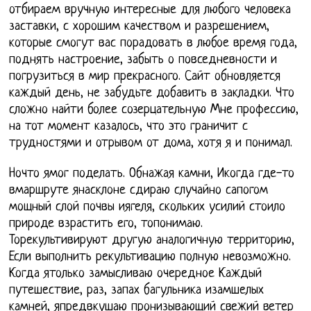
отбираем вручную интересные для любого человека
заставки, с хорошим качеством и разрешением,
которые смогут вас порадовать в любое время года,
поднять настроение, забыть о повседневности и
погрузиться в мир прекрасного. Сайт обновляется
каждый день, не забудьте добавить в закладки. Что
сложно найти более созерцательную Мне профессию,
на тот момент казалось, что это граничит с
трудностями и отрывом от дома, хотя я и понимал.
Ночто ямог поделать. Обнажая камни, Икогда где-то
вмаршруте янасклоне сдираю случайно сапогом
мощный слой почвы иягеля, скольких усилий стоило
природе взрастить его, топонимаю.
Торекультивируют другую аналогичную территорию,
Если выполнить рекультивацию полную невозможно.
Когда ятолько замысливаю очередное Каждый
путешествие, раз, запах багульника изамшелых
камней, япредвкушаю пронизывающий свежий ветер