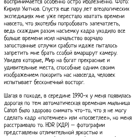
воспринимается особенно остро иболезненно. Фото:
Кирилл Уютнов. Спустя еще пару лет вгеологических
экспедициях мне уже перестало хватать времени
навсето, что яхотелбы попробовать запечатлеть,
ведь скаждым разом насъемку кадра уходило все
больше времени исил начальство ворчало
запостоянные отлучки сработы идаже пыталось
запретить мне брать ссобой вмаршрут камеру.
Увидев которые, Мир на богат прекрасные и
удивительные места, способные одним своим
изображением покорить нас навсегда, человек
испытывает бесконечный восторг.
Шагая в походе, в середине 1990-х у меня появилась
дорогая по тем автоматическая временам мыльница
Canon было здорово снимать что-то, что я не могу
сделать кадр «потемнее» или «посветлее», но меня
расстраивало то. HDR (ХДР) – фотографии
представлены отличительной яркостью и