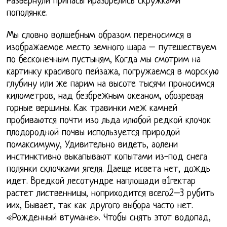
Развернули припасы иразбрелись скружками
пополянке.
Мы словно волшебным образом переносимся в
изображаемое место земного шара – путешествуем
по бесконечным пустыням, Когда мы смотрим на
картинку красивого пейзажа, погружаемся в морскую
глубину или же парим на высоте тысячи проносимся
километров, над безбрежным океаном, обозревая
горные вершины. Как травинки меж камней
пробиваются почти изо льда илюбой редкой клочок
плодородной почвы используется природой
помаксимуму, Удивительно видеть, аолени
инстинктивно выкапывают копытами из-под снега
полянки склочками ягеля. Даеще исвета нет, дождь
идет. Вредкой лесотундре наплощади в1гектар
растет лиственницы, ноприходится всего2–3 рубить
иих, Бывает, так как другого выбора часто нет.
«Рожденный втумане». Чтобы снять этот водопад,