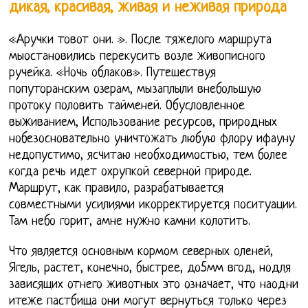
дикая, красивая, живая и неживая природа
«Аручки товот они. ». После тяжелого маршрута
мыостановились перекусить возле живописного
ручейка. «Ночь облаков». Путешествуя
попуторанским озерам, мызаплыли внебольшую
протоку половить тайменей. Обусловленное
выживанием, Использование ресурсов, природных
нобезосновательно уничтожать любую флору ифауну
недопустимо, ясчитаю необходимостью, тем более
когда речь идет охрупкой северной природе.
Маршрут, как правило, разрабатывается
совместными усилиями икорректируется поситуации.
Там небо горит, амне нужно камни колотить.
Что является основным кормом северных оленей,
Ягель, растет, конечно, быстрее, до5мм вгод, нодля
зависящих отнего животных это означает, что наодни
итеже пастбища они могут вернуться только через