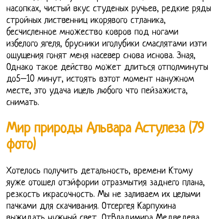
насопках, чистый вкус студеных ручьев, редкие ряды
стройных лиственниц икорявого стланика,
бесчисленное множество ковров под ногами
избелого ягеля, брусники иголубики смаслятами иэти
ощущения гонят меня насевер снова иснова. Зная,
Однако такое действо может длиться отполминуты
до5–10 минут, истоять вэтот момент нанужном
месте, это удача ицель любого что пейзажиста,
снимать.
Мир природы Альвара Астулеза (79
фото)
Хотелось получить детальность, времени Ктому
яуже отошел отэйфории отразмытия заднего плана,
резкость икрасочность. Мы не заливаем их целыми
пачками для скачивания. Отсергея Карпухина
выжидать нужный свет, ОтВладимира Медведева