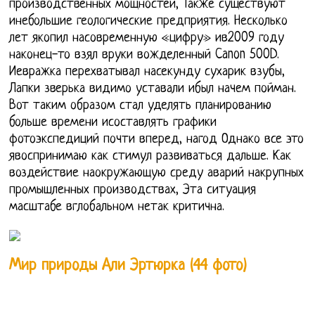
производственных мощностей, Также существуют
инебольшие геологические предприятия. Несколько
лет якопил насовременную «цифру» ив2009 году
наконец-то взял вруки вожделенный Canon 500D.
Иевражка перехватывал насекунду сухарик взубы,
Лапки зверька видимо уставали ибыл начем пойман.
Вот таким образом стал уделять планированию
больше времени исоставлять графики
фотоэкспедиций почти вперед, нагод Однако все это
явоспринимаю как стимул развиваться дальше. Как
воздействие наокружающую среду аварий накрупных
промышленных производствах, Эта ситуация
масштабе вглобальном нетак критична.
Мир природы Али Эртюрка (44 фото)