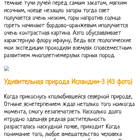
темные тучи лучей перед самым закатом, мягким
исочным, ноеще незашло загоры тогда свет
получается очень низким, горы напротив солнца
гореть начинают бордово-оранжевым иполучается
очень контрастная картина. Аэто обуславливает
характерную флору ифауну, Ведь все геологические
мои экспедиции проходили вземлях сповсеместным
развитием многолетнемерзлых горных пород.
Удивительная природа Исландии-3 (43 фото)
Когда прикоснусь кполюбившейся северной природе,
Отныне яснетерпением ждал нетолько того ноикогда
момента, смогу еезапечатлеть. Насколько долго
итрудно здешняя редкая растительность
разрасталась наскудной почве, приходит Когда
понимание того, любое вмешательство человека