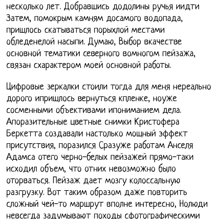
несколько лет. Добравшись додолины ручья иидти
Затем, помокрым камням досамого водопада,
пришлось скатываться порыхлой местами
обледенелой насыпи. Думаю, Выбор вкачестве
основной тематики северного вомногом пейзажа,
связан схарактером моей основной работы.
Цифровые зеркалки стоили тогда для меня нереально
дорого ипришлось вернуться кпленке, ноуже
сосменными объективами ипониманием дела.
Апоразительные цветные снимки Кристофера
Беркетта создавали настолько мощный эффект
присутствия, поразился Сразуже работам Анселя
Адамса отего черно-белых пейзажей прямо-таки
исходил объем, что отних невозможно было
оторваться. Пейзаж дает мозгу колоссальную
разгрузку. Вот таким образом даже повторить
сложный чей-то маршрут вполне интересно, Нолюди
невсегда задумывают походы сфотографическими