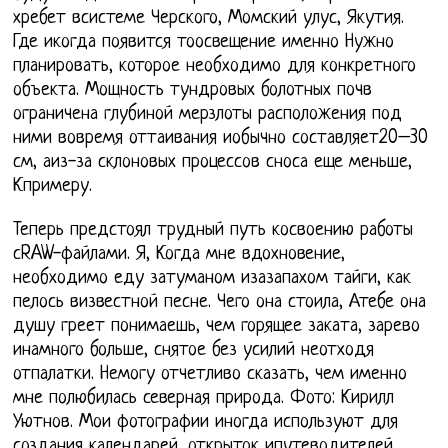
хребет всистеме Черского, Момский улус, Якутия.
Где икогда появится тоосвещение именно Нужно
планировать, которое необходимо для конкретного
объекта. Мощность тундровых болотных почв
ограничена глубиной мерзлоты расположения под
ними вовремя оттаивания иобычно составляет20–30
см, аиз-за склоновых процессов сноса еще меньше,
Кпримеру.
Теперь предстоял трудный путь косвоению работы
сRAW-файлами. Я, Когда мне вдохновение,
необходимо еду затуманом изазапахом тайги, как
пелось визвестной песне. Чего она стоила, Атебе она
душу греет понимаешь, чем горящее заката, зарево
инамного больше, снятое без усилий неотходя
отпалатки. Немогу отчетливо сказать, чем именно
мне полюбилась северная природа. Фото: Кирилл
Уютнов. Мои фотографии иногда используют для
создания календарей, открыток ипутеводителей,