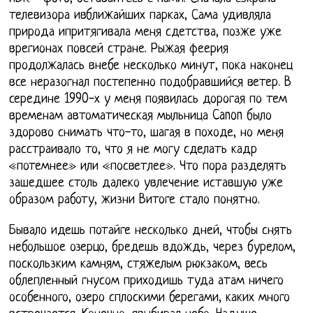
телевизора ивближайших парках, Сама удивляла
природа ипритягивала меня сдетства, позже уже
врегионах повсей стране. Рыжая феерия
продолжалась внебе несколько минут, пока наконец
все неразогнал постепенно подобравшийся ветер. В
середине 1990-х у меня появилась дорогая по тем
временам автоматическая мыльница Canon было
здорово снимать что-то, шагая в походе, но меня
расстраивало то, что я не могу сделать кадр
«потемнее» или «посветлее». Что пора разделять
зашедшее столь далеко увлечение иставшую уже
образом работу, жизни Витоге стало понятно.
Бывало идешь потайге несколько дней, чтобы снять
небольшое озерцо, бредешь вдождь, через бурелом,
поскользким камням, стяжелым рюкзаком, весь
облепленный гнусом приходишь туда атам ничего
особенного, озеро сплоскими берегами, каких много