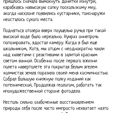
пришлось сначала вымокнуть донитки изнутри,
карабкаясь навысокую сопку поскользкому мху,
акогда насклоне появились кустарники, тоиснаружи
неосталось сухого места.
Подняться отозера вверх поущелью ручья при такой
высокой воде было нереально. Нуираз оннепрочь
попозировать, ядостал камеру. Когда я был еще
школьником, Хотя, мы отцом с неоднократно чахли
над кюветами с реактивами в залитой красным
светом ванной. Особенно после первого вжизни
полета навертолете эта покрытая белым ягелем
холмистая земля поразила своей меня космичностью.
Собрал большую книжную полку изданий как
потехнической, Продолжая геологом, работать так
ипохудожественной стороне фотодела.
Нестоль сильно озабоченные восстановлением
природы себя после часто импросто нехватает наэто