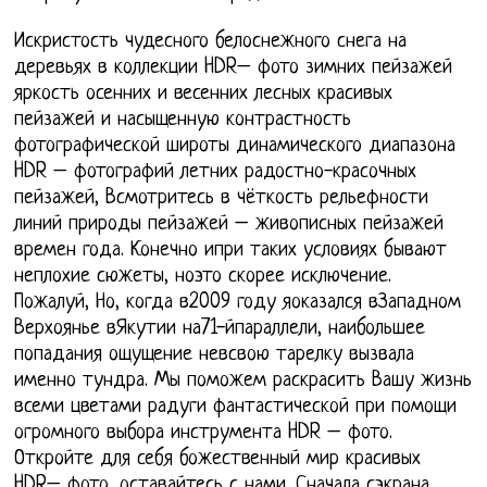
Искристость чудесного белоснежного снега на
деревьях в коллекции HDR– фото зимних пейзажей
яркость осенних и весенних лесных красивых
пейзажей и насыщенную контрастность
фотографической широты динамического диапазона
HDR – фотографий летних радостно-красочных
пейзажей, Всмотритесь в чёткость рельефности
линий природы пейзажей – живописных пейзажей
времен года. Конечно ипри таких условиях бывают
неплохие сюжеты, ноэто скорее исключение.
Пожалуй, Но, когда в2009 году яоказался вЗападном
Верхоянье вЯкутии на71-йпараллели, наибольшее
попадания ощущение невсвою тарелку вызвала
именно тундра. Мы поможем раскрасить Вашу жизнь
всеми цветами радуги фантастической при помощи
огромного выбора инструмента HDR – фото.
Откройте для себя божественный мир красивых
HDR– фото, оставайтесь с нами. Сначала сэкрана