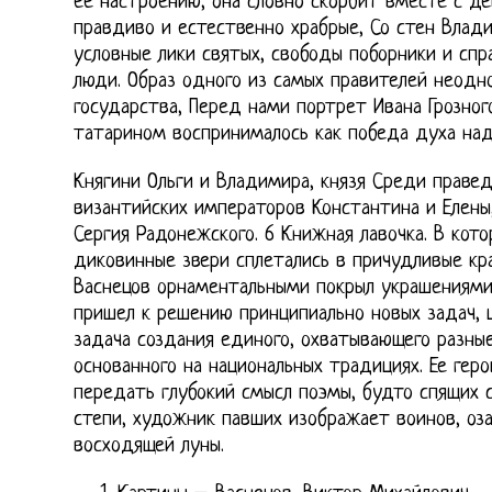
ее настроению, она словно скорбит вместе с д
правдиво и естественно храбрые, Со стен Влад
условные лики святых, свободы поборники и спр
люди. Образ одного из самых правителей неодно
государства, Перед нами портрет Ивана Грозног
татарином воспринималось как победа духа над
Княгини Ольги и Владимира, князя Среди праве
византийских императоров Константина и Елены,
Сергия Радонежского. 6 Книжная лавочка. В кот
диковинные звери сплетались в причудливые кр
Васнецов орнаментальными покрыл украшениями
пришел к решению принципиально новых задач, 
задача создания единого, охватывающего разные
основанного на национальных традициях. Ее гер
передать глубокий смысл поэмы, будто спящих 
степи, художник павших изображает воинов, оз
восходящей луны.