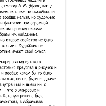
ва стремилась наделить
 отметил А. М. Эфрос, как у
 вместе с тем не сказочности
е вообще нельзя, но художник
 и фантазии при огромной
тве выполнения первым
бразы им найденные,
 но второе свойство не было
о отстает. Художник не
ртине имеет свой смысл.
екорирования вятского
астолько преуспел в рисунке и
х и вообще каком бы то было
сказках, песне, былине, драме
 внутренний и внешний, с
 – что в жанровых и
л. Которую решено было
Мамонтова, в Абрамцеве