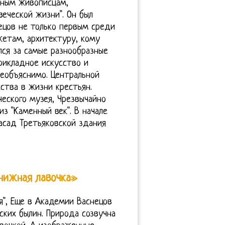
зным живописцам,
еческой жизни". Он был
ецов не только первым среди
етам, архитектуру, кому
лся за самые разнообразные
рикладное искусство и
необъяснимо. Центральной
сства в жизни крестьян.
еского музея, Чрезвычайно
з "Каменный век". В начале
асад Третьяковской здания
нижная лавочка»
я", Еще в Академии Васнецов
ских былин. Природа созвучна