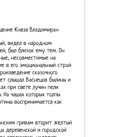
щение Князя Владимира»
ый, видел в народном
й, был близок ему тем. Он
ные, несовместимые на
ие в его эмоциональный строй
произведение сказочного
лет слышал Васнецов былины и
ках при свете лучин пели
. На чашах которых толпы
ртины воспринимается как
онским гривам вторит желтый
ды деревенской и городской