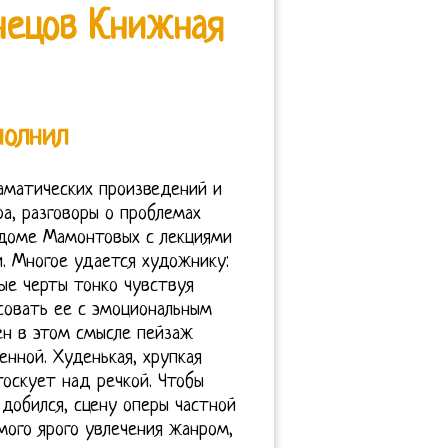
нецов Книжная
полнил
аматических произведений и
а, разговоры о проблемах
 доме Мамонтовых с лекциями
. Многое удается художнику:
ые черты тонко чувствуя
совать ее с эмоциональным
ен в этом смысле пейзаж
енной. Худенькая, хрупкая
оскует над речкой. Чтобы
добился, сцену оперы частной
мого ярого увлечения жанром,