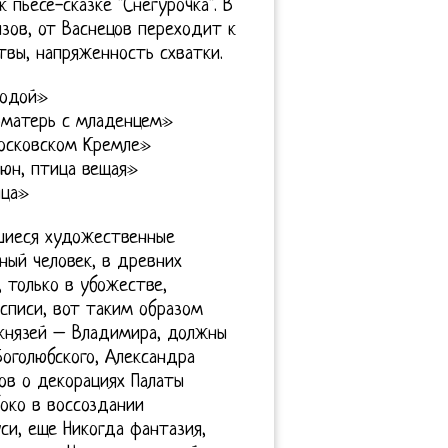
 пьесе-сказке "Снегурочка". В
изов, от Васнецов переходит к
вы, напряженность схватки.
водой»
оматерь с младенцем»
Московском Кремле»
аюн, птица вещая»
ица»
вшиеся художественные
ный человек, в древних
, только в убожестве,
осписи, вот таким образом
 князей – Владимира, должны
оголюбского, Александра
сов о декорациях Палаты
боко в воссоздании
и, еще Никогда фантазия,