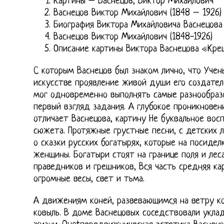
Картины – Васнецов, Виктор Михайлович
Васнецов Виктор Михайлович (1848 – 1926)
Биография Виктора Михайловича Васнецова
Васнецов Виктор Михайлович (1848-1926)
Описание картины Виктора Васнецова «Кре
С которым Васнецов был знаком лично, что Учен
искусстве проявление живой души его создателе
мог одновременно выполнять самые разнообраз
первый взгляд задания. А глубокое проникновен
отличает Васнецова, картину Не буквальное вос
сюжета. Протяжные грустные песни, с детских 
о сказки русских богатырях, которые на посидел
женщины. Богатыри стоят на границе поля и леса
праведников и грешников, Вся часть средняя ка
огромные весы, свет и тьма.
А движениям коней, развевающимся на ветру к
ковыль. В доме Васнецовых соседствовали укла