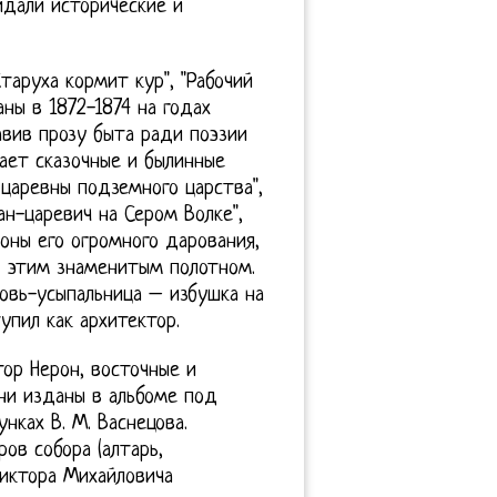
идали исторические и
Старуха кормит кур", "Рабочий
аны в 1872-1874 на годах
вив прозу быта ради поэзии
ает сказочные и былинные
 царевны подземного царства",
ан-царевич на Сером Волке",
роны его огромного дарования,
д этим знаменитым полотном.
ковь-усыпальница – избушка на
упил как архитектор.
ор Нерон, восточные и
они изданы в альбоме под
нках В. М. Васнецова.
ов собора (алтарь,
Виктора Михайловича