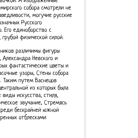
евочкой. А изображенные
имирского собора смотрели не
аведливости, могучие русские
значных Русского
о. Его единоборство с
 грубой физической силой.
дников различимы фигуры
 Александра Невского и
орых фантастические цветы и
асочные узоры, Стены собора
. Таким путем Васнецов
центральной из которых была
 виды искусства, стиля,
оическое звучание, Стремясь
среди бескрайней южной
аренных отблесками