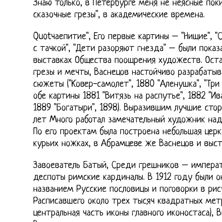
Знаю только, в Петербурге меня не неясные пок
сказочные грезы", в академические времена.
Quotчаепитие", Его первые картины – "Нищие", "
с тачкой", "Дети разоряют гнезда" – были показ
выставках Общества поощрения художеств. Оста
грезы и мечты, Васнецов настойчиво разрабатыв
сюжеты ("Ковер-самолет", 1880 "Аленушка", "Три
обе картины 1881 "Витязь на распутье", 1882 "Ив
1889 "Богатыри", 1898). Выразившим лучшие сто
лет Много работал замечательный художник на
По его проектам была построена небольшая цер
курьих ножках, в Абрамцеве же Васнецов и выст
Завоеватель Батый, Среди грешников – императ
деспоты римские кардиналы. В 1912 году были 
названием Русские пословицы и поговорки в рису
Расписавшего около трех тысяч квадратных метр
центральная часть иконы главного иконостаса), 