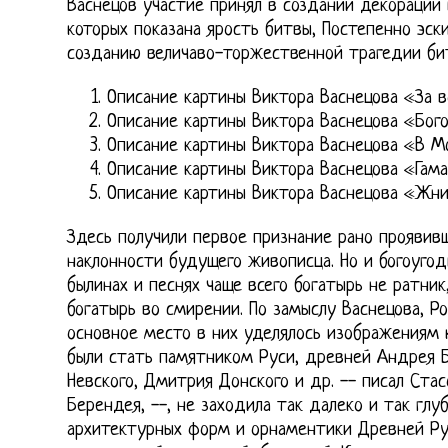
Васнецов участие принял в создании декораций к
которых показана ярость битвы, Постепенно эск
созданию величаво-торжественной трагедии бит
Описание картины Виктора Васнецова «За 
Описание картины Виктора Васнецова «Бог
Описание картины Виктора Васнецова «В 
Описание картины Виктора Васнецова «Гам
Описание картины Виктора Васнецова «Жн
Здесь получили первое признание рано прояви
наклонности будущего живописца. Но и богоугод
былинах и песнях чаще всего богатырь не ратник
богатырь во смирении. По замыслу Васнецова, Р
основное место в них уделялось изображениям
были стать памятником Руси, древней Андрея Б
Невского, Дмитрия Донского и др. -- писал Ста
Берендея, --, не заходила так далеко и так глу
архитектурных форм и орнаментики Древней Рус