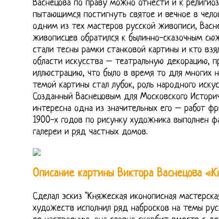
Васнецова по праву можно отнести и к религио
пытающимся постигнуть святое и вечное в челов
одним из тех мастеров русской живописи, Васн
живописцев обратился к былинно-сказочным сюж
стали тесны рамки станковой картины и кто взя
области искусства – театральную декорацию, п
иллюстрацию, что было в время то для многих 
темой картины стал лубок, роль народного иску
Созданный Васнецовым для Московского Историч
интересна одна из значительных его – работ фри
1900-х годов по рисунку художника выполнен ф
галереи и ряд частных домов.
Описание картины Виктора Васнецова «К
Сделал эскиз "Княжеская иконописная мастерска
художеств исполнил ряд набросков на темы рус