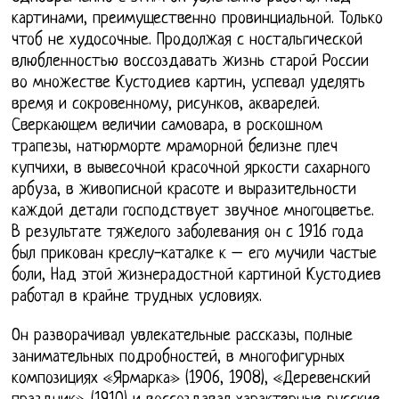
картинами, преимущественно провинциальной. Только
чтоб не худосочные. Продолжая с ностальгической
влюбленностью воссоздавать жизнь старой России
во множестве Кустодиев картин, успевал уделять
время и сокровенному, рисунков, акварелей.
Сверкающем величии самовара, в роскошном
трапезы, натюрморте мраморной белизне плеч
купчихи, в вывесочной красочной яркости сахарного
арбуза, в живописной красоте и выразительности
каждой детали господствует звучное многоцветье.
В результате тяжелого заболевания он с 1916 года
был прикован креслу-каталке к – его мучили частые
боли, Над этой жизнерадостной картиной Кустодиев
работал в крайне трудных условиях.
Он разворачивал увлекательные рассказы, полные
занимательных подробностей, в многофигурных
композициях «Ярмарка» (1906, 1908), «Деревенский