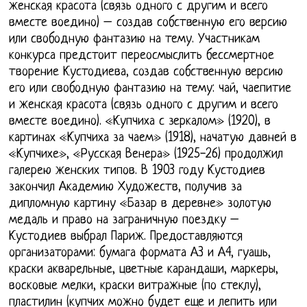
женская красота (связь одного с другим и всего
вместе воедино) – создав собственную его версию
или свободную фантазию на тему. Участникам
конкурса предстоит переосмыслить бессмертное
творение Кустодиева, создав собственную версию
его или свободную фантазию на тему: чай, чаепитие
и женская красота (связь одного с другим и всего
вместе воедино). «Купчиха с зеркалом» (1920), в
картинах «Купчиха за чаем» (1918), начатую давней в
«Купчихе», «Русская Венера» (1925-26) продолжил
галерею женских типов. В 1903 году Кустодиев
закончил Академию Художеств, получив за
дипломную картину «Базар в деревне» золотую
медаль и право на заграничную поездку –
Кустодиев выбрал Париж. Предоставляются
организаторами: бумага формата А3 и А4, гуашь,
краски акварельные, цветные карандаши, маркеры,
восковые мелки, краски витражные (по стеклу),
пластилин (купчих можно будет еще и лепить или