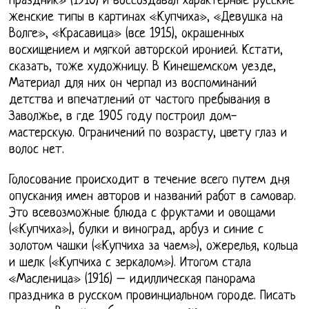
праздник» (1910) и воссоздавал характерные русские
женские типы в картинах «Купчиха», «Девушка на
Волге», «Красавица» (все 1915), окрашенных
восхищением и мягкой авторской иронией. Кстати,
сказать, тоже художницу. В Кинешемском уезде,
Материал для них он черпал из воспоминаний
детства и впечатлений от частого пребывания в
Заволжье, в где 1905 году построил дом-
мастерскую. Ограничений по возрасту, цвету глаз и
волос нет.
Голосование происходит в течение всего путем дня
опускания имен авторов и названий работ в самовар.
Это всевозможные блюда с фруктами и овощами
(«Купчиха»), булки и виноград, арбуз и синие с
золотом чашки («Купчиха за чаем»), ожерелья, кольца
и шелк («Купчиха с зеркалом»). Итогом стала
«Масленица» (1916) – идиллическая панорама
праздника в русском провинциальном городе. Писать