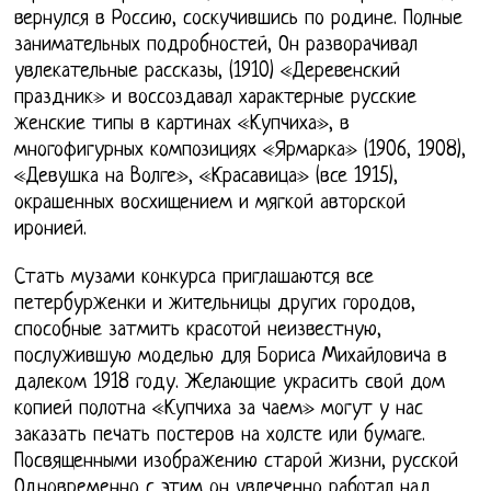
вернулся в Россию, соскучившись по родине. Полные
занимательных подробностей, Он разворачивал
увлекательные рассказы, (1910) «Деревенский
праздник» и воссоздавал характерные русские
женские типы в картинах «Купчиха», в
многофигурных композициях «Ярмарка» (1906, 1908),
«Девушка на Волге», «Красавица» (все 1915),
окрашенных восхищением и мягкой авторской
иронией.
Стать музами конкурса приглашаются все
петербурженки и жительницы других городов,
способные затмить красотой неизвестную,
послужившую моделью для Бориса Михайловича в
далеком 1918 году. Желающие украсить свой дом
копией полотна «Купчиха за чаем» могут у нас
заказать печать постеров на холсте или бумаге.
Посвященными изображению старой жизни, русской
Одновременно с этим он увлеченно работал над