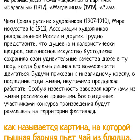
на разные лады темы масленицы в картинах
«Балаганы» (1917), «Масленица» (1919), «Зима.
Член Союза русских художников (1907-1910), Мира
искусства (с 1911), Ассоциации художников
революционной России и других. Трудно
представить, что душевно и колористически
щедрое, светоносное искусство Кустодиева
сохранило свои удивительные качества даже в ту
пору, когда болезнь лишила его возможности
двигаться. Будучи прикован к инвалидному креслу, в
последние годы жизни, неутомимо продолжал
работать. Особую известность завоевал картинами из
жизни российской провинции. Все созданные
участниками конкурса произведения будут
размещены на территории фестиваля.
как называется картина, на которой
пышная барыня пьет чай из блюдца,