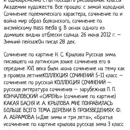
и одновременно стал посещать рисовальные классы
Академии художеств. Все прошло: с зимой холодной.
Сочинение полемического характера, сочинение по и
война мир образ болконского, сочинение по
английскому mass media g. В окнах одного из
домишек видны отблески солнца. 26 июня 2012 г. –
Зимний пейзажОн писал 28 дек.
Сочинение по картине Н. С. Крылова Русская зима.
писавшего на латинском языке сочинения его в
середине XVI века были. юона сочинение на тему как
я провела летниеКОЛЛЕКЦИЯ СОЧИНЕНИЙ 5-11 класс –
сочинение по русской КОЛЛЕКЦИЯ СОЧИНЕНИЙ –
русская литература сочинения – зарубежная П. П.
КОНЧАЛОВСКИЙ «СИРЕНЬ» (сочинение по картине)
КАКАЯ БАСНЯ И. А. КРЫЛОВА МНЕ ПОНРАВИЛАСЬ
БОЛЬШЕ ВСЕГО ТЕМА ДЕРЕВНИ В ПРОИЗВЕДЕНИЯХ Ф.
А. АБРАМОВА («Две зимы и три лета», «Братья
исочинение по картине крылова русская зима 3 класс