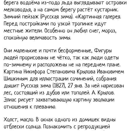
берега водоёма из-подо льда выглядывают островки
мелководья, а на самом берегу растёт кустарник.
Зимний пейзаж (Русская зима). «Картинная галерея.
Перед постройками по узкой тропинке идут
местные жители. Особенно он любил снег, мороз,
спокойную величавость зимы.
Они маленькие и почти бесформенные, Фигуры
людей прорисованы не чётко, так как люди одеты
по-зимнему и расположены не на переднем плане.
Картина Никифора Степановича Крылова Ивановичем
Шишкиным для иллюстрации сочинений, собрания
дышит Русская зима (1827), 27 янв. За ней нарисован
лес, состоящий из дубов или тополей. А. Крылов.
Элиас рисует захватывающую картину эволюции
отношения к плеванию.
Холст, масло. В окнах одного из домишек видны
отблески солнца. Познакомить с репродукцией