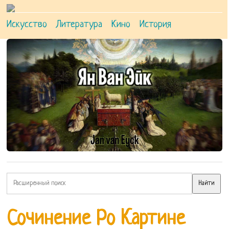
Искусство
Литература
Кино
История
Сочинение Ро Картине