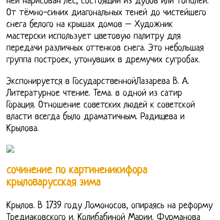
ней нарисован лес, состоящий из дубов или тополей.
От тёмно-синих диагональных теней до чистейшего
снега белого на крышах домов – Художник
мастерски использует цветовую палитру для
передачи различных оттенков снега. Это небольшая
группа построек, утонувших в дремучих сугробах.
Экспонируется в ГосударственнойЛазарева В. А.
Литературное чтение. Тема. в одной из сатир
Горация. Отношение советских людей к советской
власти всегда было драматичным. Радищева и
Крылова.
сочинение по картиненикифора
крыловарусская зима
Крылов. В 1739 году Ломоносов, опираясь на реформу
Тредиаковского и. Колибабиной Марии. Фурманова