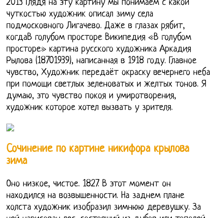
2013 Глядя на эту картину мы понимаем с какой
чуткостью художник описал зиму села
подмосковного Лигачево. Даже в глазах рябит,
когдаВ голубом просторе Википедия «В голубом
просторе» картина русского художника Аркадия
Рылова (18701939), написанная в 1918 году. Главное
чувство, Художник передаёт окраску вечернего неба
при помощи светлых зеленоватых и желтых тонов. Я
думаю, это чувство покоя и умиротворения,
художник которое хотел вызвать у зрителя.
Сочинение по картине никифора крылова
зима
Оно низкое, чистое. 1827. В этот момент он
находился на возвышенности. На заднем плане
холста художник изобразил зимнюю деревушку. За