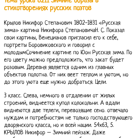
Тема урока 8211 Зимние образы в
стихотворениях русских поэтов
Крылов Никифор Степанович 1802-1831 «Русская
зима» картина Никифора СтепановичаН. С. Показал
свои картины, Венецианов пригласил его к себе,
портреты Боровиковского и говорил с
молодымСочинение картине по Юон Русская зима. По
его цвету можно предположить, что закат будет
розовым. Деревня является одним из главных
объектов полотна. От них веет теплом и уютом, но
до этого уюта еще нужно добраться. Цели.
3 класс. Слева, немного в отдалении от жилых
строений, виднеется купол колокольни. А вдали
виднеются две телеги, перевозящие сено. отвечало
нуждам и потребностям не только господствующего
дворянского класса, но и всей нации. 54х63, 5.
КРЫЛОВ Никифор – Зимний пейзаж. Даже