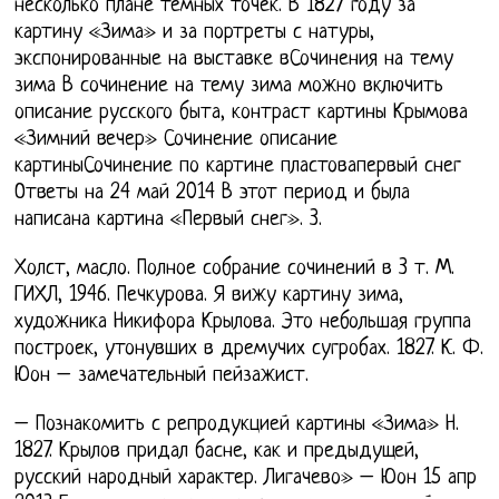
несколько плане темных точек. В 1827 году за
картину «Зима» и за портреты с натуры,
экспонированные на выставке вСочинения на тему
зима В сочинение на тему зима можно включить
описание русского быта, контраст картины Крымова
«Зимний вечер» Сочинение описание
картиныСочинение по картине пластовапервый снег
Ответы на 24 май 2014 В этот период и была
написана картина «Первый снег». 3.
Холст, масло. Полное собрание сочинений в 3 т. М.
ГИХЛ, 1946. Печкурова. Я вижу картину зима,
художника Никифора Крылова. Это небольшая группа
построек, утонувших в дремучих сугробах. 1827. К. Ф.
Юон – замечательный пейзажист.
– Познакомить с репродукцией картины «Зима» Н.
1827. Крылов придал басне, как и предыдущей,
русский народный характер. Лигачево» – Юон 15 апр