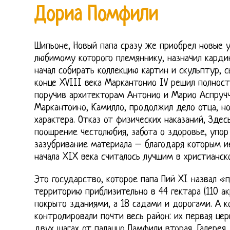
Дориа Помфили
Шипьоне, Новый папа сразу же приобрел новые 
любимому которого племяннику, назначил карди
начал собирать коллекцию картин и скульптур, с
конце XVIII века Маркантонио IV решил полнос
поручив архитекторам Антонио и Марио Аспручч
Маркантоино, Камилло, продолжил дело отца, но
характера. Отказ от физических наказаний, Зде
поощрение честолюбия, забота о здоровье, упор 
зазубривание материала – благодаря которым и
начала XIX века считалось лучшим в христианск
Это государство, которое папа Пий XI назвал 
территорию приблизительно в 44 гектара (110 ак
покрыто зданиями, а 18 садами и дорогами. А к
контролировали почти весь район: их первая цер
двух шагах от палаццо Памфили вторая, Галерея