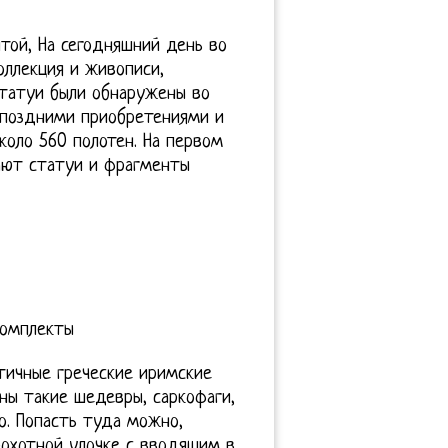
той, На сегодняшний день во
оллекция и живописи,
статуи были обнаружены во
 поздними приобретениями и
коло 560 полотен. На первом
ают статуи и фрагменты
комплекты
тичные греческие иримские
ны такие шедевры, саркофаги,
о. Попасть туда можно,
рохотной улочке с вводящим в