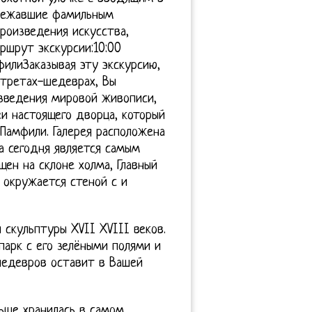
длежавшие фамильным
роизведения искусства,
ршрут экскурсии:10:00
филиЗаказывая эту экскурсию,
ртретах-шедеврах, Вы
зведения мировой живописи,
еи настоящего дворца, который
Памфили. Галерея расположена
а сегодня является самым
ен на склоне холма, Главный
 окружается стеной с и
 скульптуры XVII XVIII веков.
парк с его зелёными полями и
шедевров оставит в Вашей
ьше хранилась в самом