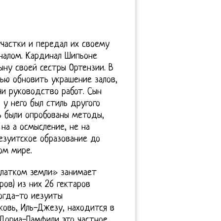
участки и передал их своему
налом. Кардинал Шипьоне
ыну своей сестры Ортензии. В
тью обновить украшение залов,
и руководство работ. Сын
 у него был стиль другого
сь были опробованы методы,
на а осмысление, не на
езуитское образование до
ом мире.
«платком земли» занимает
ров) из них 26 гектаров
огда-то иезуиты
ковь, Иль-Джезу, находится в
 Дориа-Памфили это частное