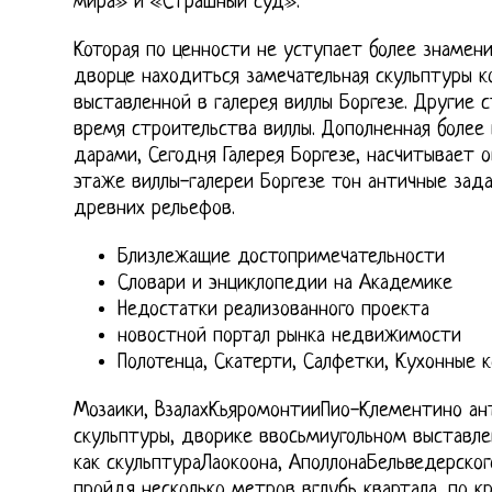
мира» и «Страшный суд».
Которая по ценности не уступает более знамени
дворце находиться замечательная скульптуры к
выставленной в галерея виллы Боргезе. Другие 
время строительства виллы. Дополненная более
дарами, Сегодня Галерея Боргезе, насчитывает о
этаже виллы-галереи Боргезе тон античные зад
древних рельефов.
Близлежащие достопримечательности
Словари и энциклопедии на Академике
Недостатки реализованного проекта
новостной портал рынка недвижимости
Полотенца, Скатерти, Салфетки, Кухонные 
Мозаики, ВзалахКьяромонтииПио-Клементино ан
скульптуры, дворике ввоcьмиугольном выставле
как скульптураЛаокоона, АполлонаБельведерског
пройдя несколько метров вглубь квартала, по к