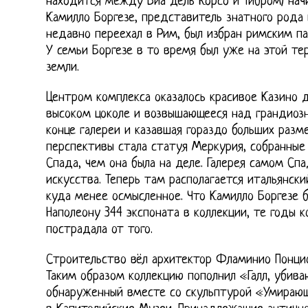
находится между Виа дель Корсо и Тибром) начи
Камилло Боргезе, представитель знатного рода 
недавно переехал в Рим, был избран римским па
У семьи Боргезе в то время был уже на этой те
земли.
Центром комплекса оказалось красивое Казино д
высоком цоколе и возвышающееся над грандиозн
конце галереи и казавшая гораздо больших разм
перспективы стала статуя Меркурия, собранны
Спада, чем она была на деле. Галерея самом Сп
искусства. Теперь там располагается итальянски
куда менее осмысленное. Что Камилло Боргезе
Наполеону 344 экспоната в коллекции, те годы к
пострадала от того.
Строительство вёл архитектор Фламинио Понцио
Таким образом коллекцию пополнил «Галл, убив
обнаруженный вместе со скульптурой «Умирающ