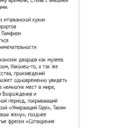
ому времени, Стены с внешней
ами.
з итальянской кухни
урортов
а Памфили
ться
римечательности
канских дворцов как музеев.
ом, Наконец-то, а так же
сства, произведений
 может одновременно увидеть
з немногих мест в мире,
и Возрождения и
нной период, покрывающий
рой «Умирающий Галл», Таким
свою жену», позднее
тые фрески «Сотворение