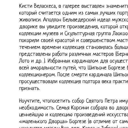
Кисти Веласкеса, в галерее выставлен знаменит
который считается одним из самых лучших порт
живописи. Аполлон Бельведерский идеал мужско
дворике вы увидите произведения, которой отк
коллекции музеев и Скульптурная группа Лаоко
покорили своей красотой и совершенством маст
течением времени коллекция становилась больш
представлены работы различных мастеров (Берни
Лото и др. ). Избранных кардиналом для осущес
всей аморальности путей, что Шипьоне Боргезе
коллекционером. После смерти кардинала Шипьо
просуществовали коллекция полтора века практи
признать.
Ноучтите, чтопосетить собор Святого Петра иму
необходимость. Семья Корсини собрала во двор
ценнейшую и коллекцию произведений искусства
«маленького Дворца» Боргезе (в отличие от сам