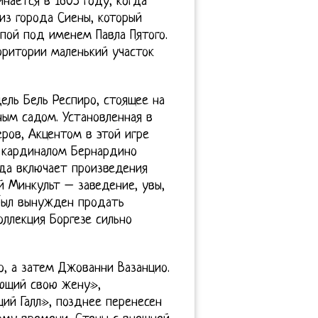
нается в 1605 году, когда
из города Сиены, который
пой под именем Павла Пятого.
рритории маленький участок
ель Бель Респиро, стоящее на
ым садом. Установленная в
еров, Акцентом в этой игре
е кардиналом Бернардино
ада включает произведения
й Минкульт – заведение, увы,
 был вынужден продать
оллекция Боргезе сильно
, а затем Джованни Вазанцио.
ающий свою жену»,
ий Галл», позднее перенесен