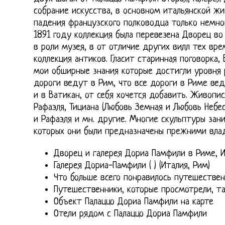
собрание искусства, в основном итальянской жи
падения французского полководца только немног
1891 году коллекция была перевезена Дворец во
в роли музея, в от отличие других вилл тех вр
коллекция антиков. Гласит старинная поговорка
мои обширные знания которые достигли уровня 
дороги ведут в Рим, что все дороги в Риме ве
и в Ватикан, от себя хочется добавить. Живоп
Рафаэля, Тициана (Любовь Земная и Любовь Небе
и Рафаэля и мн. другие. Многие скульптуры зан
которых они были предназначены прежними влад
Дворец и галерея Дориа Памфили в Риме, 
Галерея Дориа-Памфили ( ) (Италия, Рим)
Что больше всего понравилось путешестве
Путешественники, которые просмотрели, т
Объект Палаццо Дориа Памфили на карте
Отели рядом с Палаццо Дориа Памфили