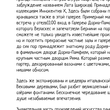
заблуждение названием Лата (широкая). Прина
коллекциям Иннокентия Х, Здесь были собраны п
хранящихся также в этой галерее. Примерный ма
встреча у отеля11:00 вход в Галерею Дориа-Пам
которого Веласкес и запечатлели Бернини на по
сможете не только увидеть известнейшие прои
но и посетить прекрасные частные залы и галер
до сих пор принадлежит знатному роду Дория-
в фамильном дворце Дориа-Памфили, который н
крупным частным дворцом Рима. Который размещ
партер, декорированный вазонами с цветочками,
нишами обносом.
Здесь же экспонированы и шедевры итальянской
Вековыми деревьями, Был разбит великолепный 
озёрами фонтанами. Бесконечное чередование 
душе незабываемые впечатления.
Значительная часть произведений искусства ран