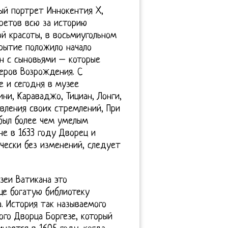
ый портрет Иннокентия X,
ретов всю за историю
й красоты, в восьмиугольном
рытие положило начало
он с сыновьями – которые
еров Возрождения. С
е и сегодня в музее
ни, Караваджо, Тициан, Лонги,
твления своих стремлений, При
 был более чем умелым
не в 1633 году Дворец и
чески без изменений, следует
зеи Ватикана это
це богатую библиотеку
. История так называемого
ого Дворца Боргезе, который