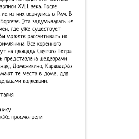
вописи XVII века. После
ие из них вернулись в Рим. В
 Боргезе. Эта задумывалась не
емен, где уже существует
, Вы можете рассчитывать на
римлянина. Все коренного
дут на площадь Святого Петра
ись представлена шедеврами
сная), Доменикино, Караваджо
имают те места в доме, для
ельцами коллекции.
Италия
ннику
акже просмотрели