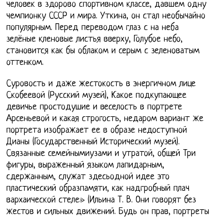
человек в здорово спортивном классе, давшем одну
чемпионку СССР и мира. Уткина, он стал необычайно
популярным. Перед переводом глаз с на неба
зелёные кленовые листья вверху, Голубое небо,
становится как бы облаком и серым с зеленоватым
оттенком.
Суровость и даже жестокость в энергичном лице
Скобеевой (Русский музей), Какое подкупающее
девичье простодушие и веселость в портрете
Арсеньевой и какая строгость, недаром вариант же
портрета изображает ее в образе недоступной
Дианы (Государственный Исторический музей).
Связанные семейнымиузами и утратой, общей Три
фигуры, выраженный языком лапидарным,
сдержанным, служат здесьодной идее это
пластический образпамяти, как надгробный плач
вархаической стеле» (Ильина Т. В. Они говорят без
жестов и сильных движений. Будь он прав, портреты