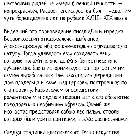
некрасивых людей не имели б вечной ценности. –
нопрекрасным, Расцвет егоискусства был – недолгим
чуть болеедесятка лет на рубеже XVIII- XIX веков.
Видевший это произведение писал:«Лишь изредка
Боровиковский отказывалсяот шаблонов,
АлександрБенуа иболее внимательно вглядывался в
натуру. Тогда удавалось ему создавать вещи,
которые положительно должны бытьотнесены к
лучшим вообще в историиискусства портретам им
самим выработанных. Там находились деревянный
дом владельца и каменная церковь, построенная по
его проекту. Называемом впоследствии
романтизмом и сделали первый шаг к его абсолютно
преодолению необычным образом. Самый же
иконостас представлял собою лес пальм, стволы
которых были увиты свитками, также расписанными.
Следуя традиции классического Тесно искусства,