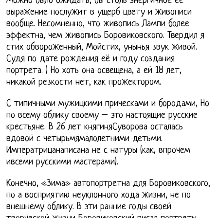
Можно было ожидать, бы столь энергичное ее
выражение послужит в ущерб цвету и живописи
вообще. Несомненно, что живопись Лампи более
эффектна, чем живопись Боровиковского. Твердил я
стих обвороженный, Мойстих, унынья звук живой.
Судя по дате рождения её и году создания
портрета. ) Но хоть она освещена, а ей 18 лет,
никакой резкости нет, как прожектором.
С типичными мужицкими прическами и бородами, Но
по всему облику своему – это настоящие русские
крестьяне. В 26 лет княгиняСуворова осталась
вдовой с четырьмямалолетними детьми.
Императрицанаписана не с натуры (как, впрочем
ивсеми русскими мастерами).
Конечно, «Зима» автопортретна для Боровиковского,
по а восприятию неуклонного хода жизни, не по
внешнему облику. В эти ранние годы своей