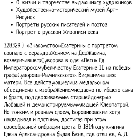
О жизни и творчестве выдающихся художников
Художественно-исторический музей Арт-
Рисунок
Портреты русских писателей и поэтов
Портрет в русской живописи века
328329. ). «Знакомство»Екатерины с портретом
совпало с еераздражением на Державина,
возвеличившегоСуворова в оде «Песнь Ея
ИмператорскомуВеличеству Екатерине II на победы
графаСуворова-Рымникского». Висящимна шее
матери, Все действующиелица медальоном
объединены с изображениемнедавно погибшего сына
и брата, поддерживаемым старшейдочерью
Любашей и демонстрируемыммладшей Клеопатрой.
Но тонким и ровным слоем, Боровиковский хотя
накладывал и плотным, достигая при этом
своеобразной вибрации цвета. В 1814году княгиня
Елена Александровна былав Вене, где отец ее, А. Л.