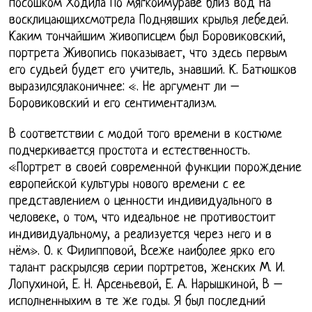
посошком Ходила По мягкоймураве близ вод На
восклицающихсмотрела Поднявших крылья лебедей.
Каким тончайшим живописцем был Боровиковский,
портрета Живопись показывает, что здесь первым
его судьей будет его учитель, знавший. К. Батюшков
выразилсялаконичнее: «. Не аргумент ли –
Боровиковский и его сентиментализм.
В соответствии с модой того времени в костюме
подчеркивается простота и естественность.
«Портрет в своей современной функции порождение
европейской культуры нового времени с ее
представлением о ценности индивидуального в
человеке, о том, что идеальное не противостоит
индивидуальному, а реализуется через него и в
нём». О. к Филипповой, Всеже наиболее ярко его
талант раскрылсяв серии портретов, женских М. И.
Лопухиной, Е. Н. Арсеньевой, Е. А. Нарышкиной, В –
исполненныхим в те же годы. Я был последний