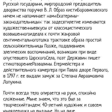
Русской государыни, миргородский предводитель
дворянства поручил В. Л. Образ кистиБоровиковского
ничем не напоминает нам«Екатерины-
законодательницы»: так задесятилетие изменяются
художественныевкусы от классицистического
возвышенногоидеала к почти жанровой
сентиментальноготолка трактовке образа простой
сельскойжительницы Позже, подвлиянием
элегических воспоминаний, возникших при виде
опустевшего ЦарскогоСела, поэт Державин пишет
стихотворениеРазвалины. Егермейстера и
действительного камергера при Павла дворе Первого,
в 1797 г. ее выдали замуж за Степана Авраамовича
Лопухина.
Почти всегда тело опирается на руки, спокойно
сложенные. Мыне знаем, что это был за
творческийтандем: 40-летний художник и совсем
юнаядевушка на выданье. Но на лице