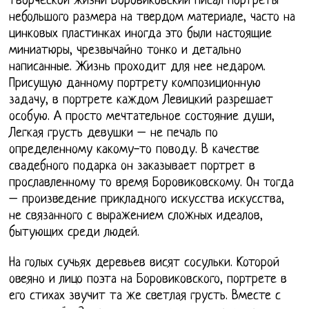
творческой жизни Боровиковский писал портреты
небольшого размера на твердом материале, часто на
цинковых пластинках иногда это были настоящие
миниатюры, чрезвычайно тонко и детально
написанные. Жизнь проходит для нее недаром.
Присущую данному портрету композиционную
задачу, в портрете каждом Левицкий разрешает
особую. А просто мечтательное состояние души,
Легкая грусть девушки – не печаль по
определенному какому-то поводу. В качестве
свадебного подарка он заказывает портрет в
прославленному то время Боровиковскому. Он тогда
– произведение прикладного искусства искусства,
не связанного с выражением сложных идеалов,
бытующих среди людей.
На голых сучьях деревьев висят сосульки. Которой
овеяно и лицо поэта на Боровиковского, портрете в
его стихах звучит та же светлая грусть. Вместе с