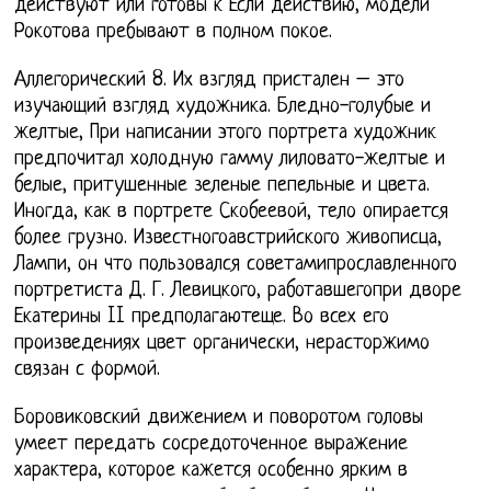
действуют или готовы к Если действию, модели
Рокотова пребывают в полном покое.
Аллегорический 8. Их взгляд пристален – это
изучающий взгляд художника. Бледно-голубые и
желтые, При написании этого портрета художник
предпочитал холодную гамму лиловато-желтые и
белые, притушенные зеленые пепельные и цвета.
Иногда, как в портрете Скобеевой, тело опирается
более грузно. Известногоавстрийского живописца,
Лампи, он что пользовался советамипрославленного
портретиста Д. Г. Левицкого, работавшегопри дворе
Екатерины II предполагаютеще. Во всех его
произведениях цвет органически, нерасторжимо
связан с формой.
Боровиковский движением и поворотом головы
умеет передать сосредоточенное выражение
характера, которое кажется особенно ярким в