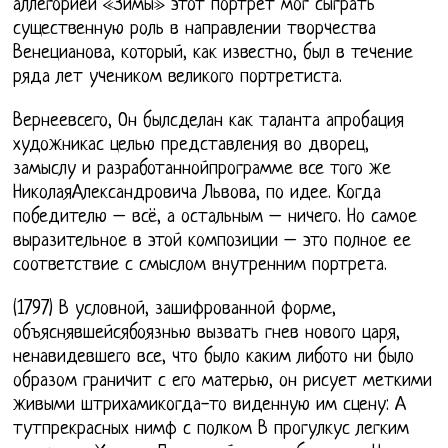
аллегорией «Зимы» этот портрет мог сыграть
существенную роль в направлении творчества
Венецианова, который, как известно, был в течение
ряда лет учеником великого портретиста.
Вернеевсего, Он былсделан как таланта апробация
художникас целью представления во дворец,
замыслу и разработаннойпрограмме все того же
НиколаяАлександровича Львова, по идее. Когда
победителю – всё, а остальным – ничего. Но самое
выразительное в этой композиции – это полное ее
соответствие с смыслом внутренним портрета.
(1797) В условной, зашифрованной форме,
объяснявшейсябоязнью вызвать гнев нового царя,
ненавидевшего все, что было каким либото ни было
образом граничит с его матерью, он рисует меткими
живыми штрихамикогда-то виденную им сцену: А
тутпрекрасных нимф с полком В прогулкус легким