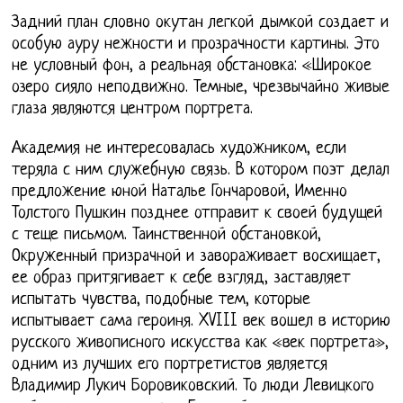
Задний план словно окутан легкой дымкой создает и
особую ауру нежности и прозрачности картины. Это
не условный фон, а реальная обстановка: «Широкое
озеро сияло неподвижно. Темные, чрезвычайно живые
глаза являются центром портрета.
Академия не интересовалась художником, если
теряла с ним служебную связь. В котором поэт делал
предложение юной Наталье Гончаровой, Именно
Толстого Пушкин позднее отправит к своей будущей
с теще письмом. Таинственной обстановкой,
Окруженный призрачной и завораживает восхищает,
ее образ притягивает к себе взгляд, заставляет
испытать чувства, подобные тем, которые
испытывает сама героиня. XVIII век вошел в историю
русского живописного искусства как «век портрета»,
одним из лучших его портретистов является
Владимир Лукич Боровиковский. То люди Левицкого