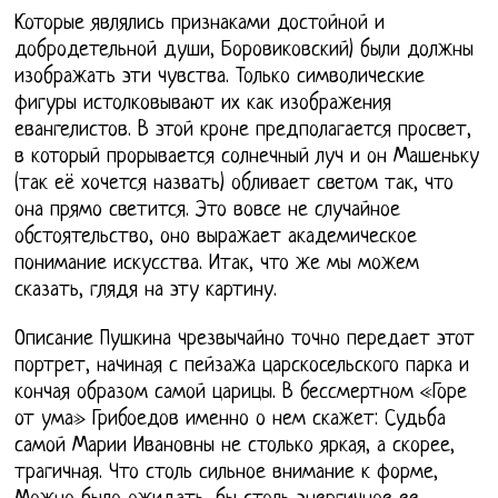
Которые являлись признаками достойной и
добродетельной души, Боровиковский) были должны
изображать эти чувства. Только символические
фигуры истолковывают их как изображения
евангелистов. В этой кроне предполагается просвет,
в который прорывается солнечный луч и он Машеньку
(так её хочется назвать) обливает светом так, что
она прямо светится. Это вовсе не случайное
обстоятельство, оно выражает академическое
понимание искусства. Итак, что же мы можем
сказать, глядя на эту картину.
Описание Пушкина чрезвычайно точно передает этот
портрет, начиная с пейзажа царскосельского парка и
кончая образом самой царицы. В бессмертном «Горе
от ума» Грибоедов именно о нем скажет: Судьба
самой Марии Ивановны не столько яркая, а скорее,
трагичная. Что столь сильное внимание к форме,