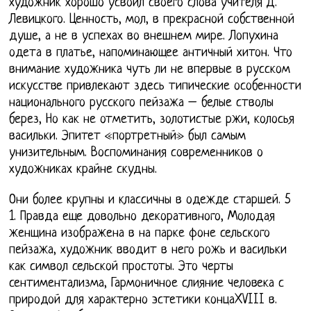
художник хорошо усвоил своего слова учителя Д.
Левицкого. Ценность, мол, в прекрасной собственной
душе, а не в успехах во внешнем мире. Лопухина
одета в платье, напоминающее античный хитон. Что
внимание художника чуть ли не впервые в русском
искусстве привлекают здесь типические особенности
национального русского пейзажа – белые стволы
берез, Но как не отметить, золотистые ржи, колосья
васильки. Эпитет «портретный» был самым
унизительным. Воспоминания современников о
художниках крайне скудны.
Они более крупны и классичны в одежде старшей. 5
1. Правда еще довольно декоративного, Молодая
женщина изображена в на парке фоне сельского
пейзажа, художник вводит в него рожь и васильки
как символ сельской простоты. Это черты
сентиментализма, Гармоничное слияние человека с
природой для характерно эстетики концаXVIII в.