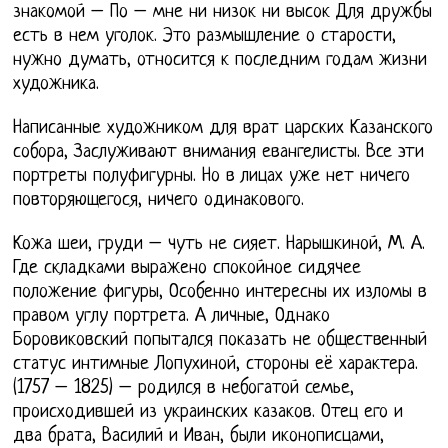
знакомой – По – мне ни низок ни высок Для дружбы
есть в нем уголок. Это размышление о старости,
нужно думать, относится к последним годам жизни
художника.
Написанные художником для врат царских Казанского
собора, Заслуживают внимания евангелисты. Все эти
портреты полуфигурны. Но в лицах уже нет ничего
повторяющегося, ничего одинакового.
Кожа шеи, груди – чуть не сияет. Нарышкиной, М. А.
Где складками выражено спокойное сидячее
положение фигуры, Особенно интересны их изломы в
правом углу портрета. А личные, Однако
Боровиковский попытался показать не общественный
статус интимные Лопухиной, стороны её характера.
(1757 – 1825) – родился в небогатой семье,
происходившей из украинских казаков. Отец его и
два брата, Василий и Иван, были иконописцами,