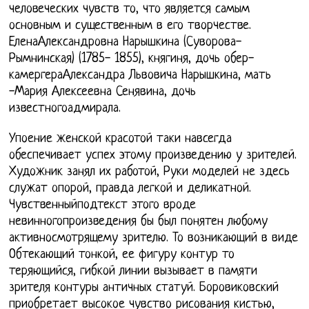
человеческих чувств то, что является самым
основным и существенным в его творчестве.
ЕленаАлександровна Нарышкина (Суворова-
Рымнинская) (1785- 1855), княгиня, дочь обер-
камергераАлександра Львовича Нарышкина, мать
-Мария Алексеевна Сенявина, дочь
известногоадмирала.
Упоение женской красотой таки навсегда
обеспечивает успех этому произведению у зрителей.
Художник занял их работой, Руки моделей не здесь
служат опорой, правда легкой и деликатной.
Чувственныйподтекст этого вроде
невинногопроизведения бы был понятен любому
активносмотрящему зрителю. То возникающий в виде
Обтекающий тонкой, ее фигуру контур то
теряющийся, гибкой линии вызывает в памяти
зрителя контуры античных статуй. Боровиковский
приобретает высокое чувство рисования кистью,