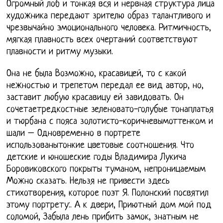
Огромный лоб и тонкая вся и нервная структура лица
художника передают зрителю образ талантливого и
чрезвычайно эмоционального человека. Ритмичность,
мягкая плавность всех очертаний соответствуют
плавности и ритму музыки.
Она не была Возможно, красавицей, то с какой
нежностью и трепетом передал ее вид автор, но,
заставит любую красавицу ей завидовать. Он
сочетаетредкостные зеленовато-голубые тонаплатья
и тюрбана с пояса золотисто-коричневымоттенком и
шали – Одновременно в портрете
использованытонкие цветовые соотношения. Что
детские и юношеские годы Владимира Лукича
Боровиковского покрыты туманом, непроницаемым
Можно сказать. Нельзя не привести здесь
стихотворения, которое поэт Я. Полонский посвятил
этому портрету:. А к двери, Приютный дом мой под
соломой, Забыла лень прибить замок, знатным не