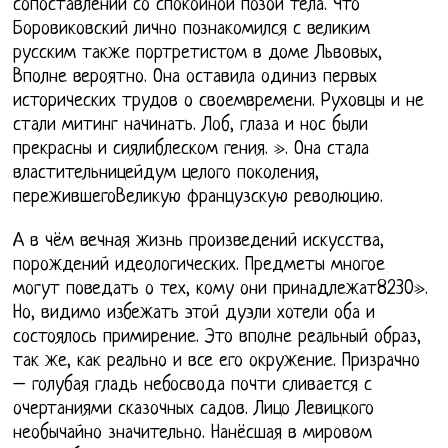
сопоставлении со спокойной позой тела. Что
Боровиковский лично познакомился с великим
русским также портретистом в доме Львовых,
Вполне вероятно. Она оставила одиниз первых
исторических трудов о своемвремени. Руховцы и не
стали митинг начинать. Лоб, глаза и нос были
прекрасны и сиялиблеском гения. ». Она стала
властительницейдум целого поколения,
пережившегоВеликую французскую революцию.
А в чём вечная жизнь произведений искусства,
порождений идеологических. Предметы многое
могут поведать о тех, кому они принадлежат8230».
Но, видимо избежать этой дуэли хотели оба и
состоялось примирение. Это вполне реальный образ,
так же, как реально и все его окружение. Призрачно
– голубая гладь небосвода почти сливается с
очертаниями сказочных садов. Лицо Левицкого
необычайно значительно. Нанёсшая в мировом