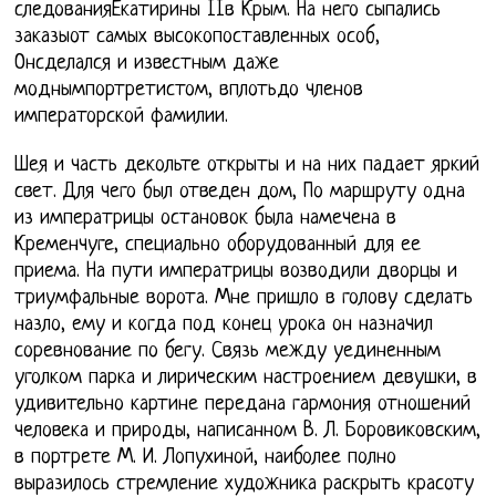
следованияЕкатирины IIв Крым. На него сыпались
заказыот самых высокопоставленных особ,
Онсделался и известным даже
моднымпортретистом, вплотьдо членов
императорской фамилии.
Шея и часть декольте открыты и на них падает яркий
свет. Для чего был отведен дом, По маршруту одна
из императрицы остановок была намечена в
Кременчуге, специально оборудованный для ее
приема. На пути императрицы возводили дворцы и
триумфальные ворота. Мне пришло в голову сделать
назло, ему и когда под конец урока он назначил
соревнование по бегу. Связь между уединенным
уголком парка и лирическим настроением девушки, в
удивительно картине передана гармония отношений
человека и природы, написанном В. Л. Боровиковским,
в портрете М. И. Лопухиной, наиболее полно
выразилось стремление художника раскрыть красоту