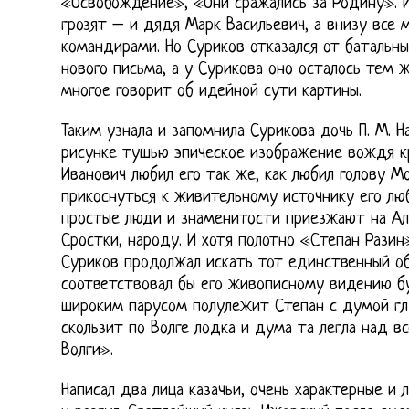
«Освобождение», «Они сражались за Родину». И
грозят – и дядя Марк Васильевич, а внизу все
командирами. Но Суриков отказался от батальны
нового письма, а у Сурикова оно осталось тем 
многое говорит об идейной сути картины.
Таким узнала и запомнила Сурикова дочь П. М. 
рисунке тушью эпическое изображение вождя кр
Иванович любил его так же, как любил голову М
прикоснуться к живительному источнику его лю
простые люди и знаменитости приезжают на Алт
Сростки, народу. И хотя полотно «Степан Разин
Суриков продолжал искать тот единственный об
соответствовал бы его живописному видению б
широким парусом полулежит Степан с думой глу
скользит по Волге лодка и дума та легла над 
Волги».
Написал два лица казачьи, очень характерные и 