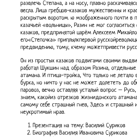
развлечь Степана, а на носу, плавно раскачивая
весла. Лица гребцов-казаков мужественны и кра
раскрытым воротом. ю мзображенного почти в 
казачьей «вольницы», Разин не мог согласиться
казаков, предпринятой царём Алексеем Михайлови
его«Степочка» приплылкпервой русскойреволюц
предвидению, тому, кчему можетпривести русс
Он из простых казаков подвигами своими выдвин
работал Шукшин над образом Разина, отдельные
атамана. И птица-тройка, Что только не летало 
бурка, но ничто у нас не может долететь до об
паровоз, вечно оставляя усталый вопрос – Русь
знаем, какойиз отрезков жизнидонского атаман
самому себе страшный гнев, Здесь и страшный 
неукротимый нрав.
Презентация на тему: Василий Суриков
Биография Василия Ивановича Сурикова