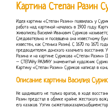
Картина Степан Разин С
Идея картины «Степан Разин» появилась у Сурик
работа над картиной началась в 1900 году. Карт
живописец Василий Иванович Суриков называется
Следовательно и посвящена она известному бун
известен, как Стенька Разин). С 1670 по 1671 год
предводителем донского казачьего восстания. 
Разина и на картине Сурикова «Степан Разин» (1
– СТЕПАНу РАЗИНУ знаменитый художник Суриков
Картину «Степан Разин» Суриков написал в конц
Описание картины Василия Сурик
Не щадившего не только врагов, в ходе восстани
Разин предстал в облике крайне жестокого вожд
его казаков. Уэтих сюжетовоказалисьобщиеистор