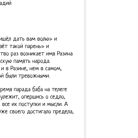
надий
ришёл дать вам волю» и
вёт такой парень» и
во раз возникает имя Разина
ескую память народа.
 и в Разине, нем в самом,
ой были тревожными.
время парада баба на телеге
олулежит, опершись о седло,
 все их поступки и мысли. А
уже своего достигало предела,