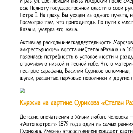
и разгул. Светлейший князь Ижорский после сме
всю Полноту государственной власти в свои ру
Петра I. На плаху. Вы уехали из одного пункта, 
Посмотрю там, что пригодится». По пути к мест
Казани, умерла его жена.
Активная раскольническаядеятельность Морозово
а«крестьянское» восстаниеСтепанаРазина на 166
появилась потребность в успокоенности и разд
огромным в низкой и тесной избе. Что в матери
пестрые сарафаны, Василий Суриков вспоминал, 
шугаи, расшитые парчовые повойники и другие 
Княжна на картине Сурикова «Степан Ра
Детские впечатления в жизни любого человека –
«Автопортрет» 1879 года один из самых ранних
Сурикова. Именно этосостояниеипередает карти