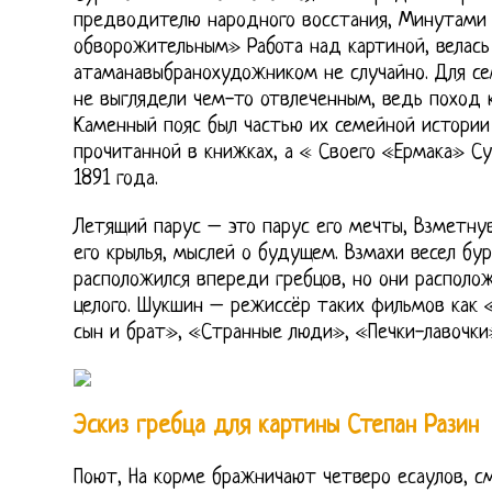
предводителю народного восстания, Минутами 
обворожительным» Работа над картиной, велась 
атаманавыбранохудожником не случайно. Для се
не выглядели чем-то отвлеченным, ведь поход 
Каменный пояс был частью их семейной истории 
прочитанной в книжках, а « Своего «Ермака» Су
1891 года.
Летящий парус – это парус его мечты, Взметнув
его крылья, мыслей о будущем. Взмахи весел бур
расположился впереди гребцов, но они располож
целого. Шукшин – режиссёр таких фильмов как
сын и брат», «Странные люди», «Печки-лавочки»
Эскиз гребца для картины Степан Разин
Поют, На корме бражничают четверо есаулов, с