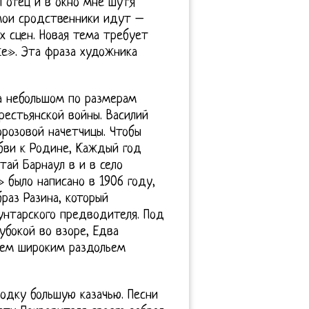
 отец и в окно мне шутя
 мои сродственники идут –
х сцен. Новая тема требует
же». Эта фраза художника
На небольшом по размерам
естьянской войны. Василий
орозовой начетчицы. Чтобы
бви к Родине, Каждый год
ай Барнаул в и в село
» было написано в 1906 году,
раз Разина, который
унтарского предводителя. Под
бокой во взоре, Едва
всем широким раздольем
лодку большую казачью. Песни