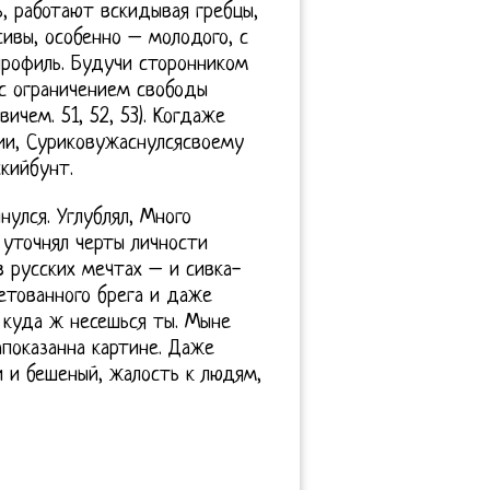
сь, работают вскидывая гребцы,
сивы, особенно – молодого, с
профиль. Будучи сторонником
 с ограничением свободы
чем. 51, 52, 53). Когдаже
ии, Суриковужаснулсясвоему
кийбунт.
улся. Углублял, Много
 уточнял черты личности
в русских мечтах – и сивка-
етованного брега и даже
, куда ж несешься ты. Мыне
апоказанна картине. Даже
и и бешеный, жалость к людям,