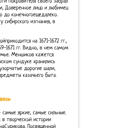
рти Покровителя своего забрал
ки, Доверенное лицо и любимец
но до конечногоещедалеко.
у сибирского изгнания, в
йприходится на 1671-1672 гг.,
9-1671 гг. Видно, в нем самом
умье. Меншиков кажется
нском сундуке хранились
узорчатые дорогие шали,
предметы казачьего быта.
зин»
 самые яркие, самые сильные.
 в творческой истории
наСурикова. Посвященной