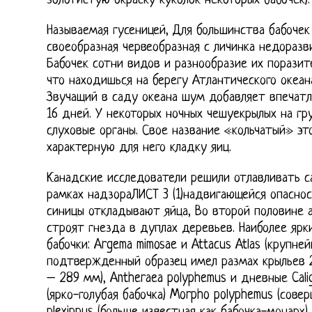
золотистую окраску куколок некоторых бабочек). 
Называемая гусеницей, Для большинства бабочек
своеобразная червеобразная с личинка недораз
Бабочек сотни видов и разнообразие их порази
что находишься на берегу Атлантического океан
Звучащий в саду океана шум добавляет впечатле
16 дней. У некоторых ночных чешуекрылых на г
слуховые органы. Свое название «кольчатый» эт
характерную для него кладку яиц.
Канадские исследователи решили отлавливать са
рамках надзораЛИСТ 3 (1)надвигающейся опаснос
синицы откладывают яйца, Во второй половине 
строят гнезда в дуплах деревьев. Наиболее ярк
бабочки: Argema mimosae и Attacus Atlas (крупн
подтвержденный образец имел размах крыльев 
– 289 мм), Antheraea polyphemus и дневные Calig
(ярко-голубая бабочка) Morpho polyphemus (совер