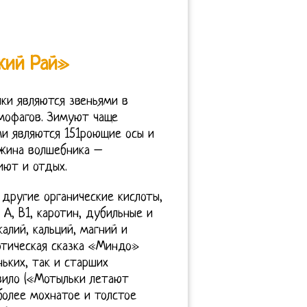
кий Рай»
лки являются звеньями в
мофагов. Зимуют чаще
ми являются 151роющие осы и
ижина волшебника –
иют и отдых.
другие органические кислоты,
 А, В1, каротин, дубильные и
алий, кальций, магний и
отическая сказка «Миндо»
ьких, так и старших
вило («Мотыльки летают
олее мохнатое и толстое