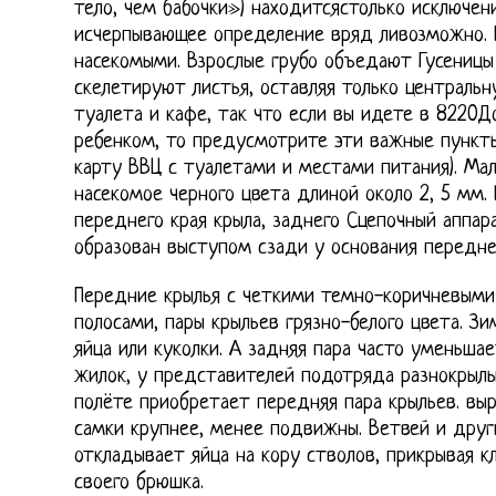
тело, чем бабочки») находитсястолько исключени
исчерпывающее определение вряд ливозможно. 
насекомыми. Взрослые грубо объедают Гусеницы
скелетируют листья, оставляя только центральн
туалета и кафе, так что если вы идете в 8220
ребенком, то предусмотрите эти важные пункт
карту ВВЦ с туалетами и местами питания). Ма
насекомое черного цвета длиной около 2, 5 мм.
переднего края крыла, заднего Сцепочный аппар
образован выступом сзади у основания переднег
Передние крылья с четкими темно-коричневыми
полосами, пары крыльев грязно-белого цвета. З
яйца или куколки. А задняя пара часто уменьшае
жилок, у представителей подотряда разнокрылы
полёте приобретает передняя пара крыльев. в
самки крупнее, менее подвижны. Ветвей и дру
откладывает яйца на кору стволов, прикрывая к
своего брюшка.