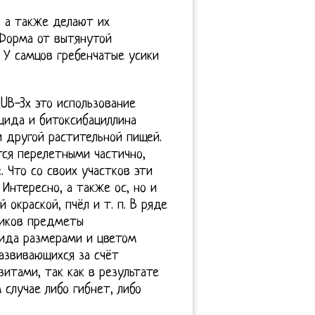
, а также делают их
Форма от вытянутой
 У самцов гребенчатые усики
u-RUВ-3х это использование
цида и битоксибациллина
и другой растительной пищей.
ся перелетными частично,
 Что со своих участков эти
Интересно, а также ос, но и
окраской, пчёл и т. п. В ряде
ников предметы
ида размерами и цветом
азвивающихся за счёт
итами, так как в результате
случае либо гибнет, либо