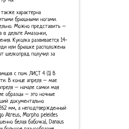
Ур-ня.
 также характерна
витыми брюшными ногами.
тельно. Можно представить –
а в дельте Амазонки,
ния. Куколка развивается 14-
руди или брюшке расположены
от шелкопряд получил за
мцов с пом. ЛИСТ 4 (1) В
ти. В конце апреля – мае
апреля – начале самки мая
ие образцы – это ночные
ейший документально
262 мм, а неподтвержденный
o Atreus, Morpho peleides
шенно белая бабочка), Danaus