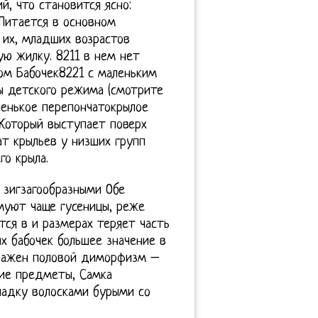
й, что становится ясно:
Питается в основном
 их, младших возрастов
ую жилку. 8211 в нем нет
Дом Бабочек8221 с маленьким
ы детского режима (смотрите
ленькое перепончатокрылое
 Который выступает поверх
ат крыльев у низших групп
о крыла.
 зигзагообразными Обе
имуют чаще гусеницы, реже
тся в и размерах теряет часть
х бабочек большее значение в
ыражен половой диморфизм –
гие предметы, Самка
ладку волосками бурыми со