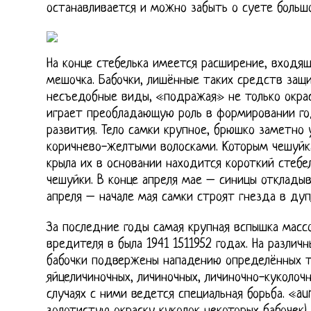
останавливается и можно забыть о суете большо
На конце стебелька имеется расширение, входя
мешочка. Бабочки, лишённые таких средств защ
несъедобные виды, «подражая» не только окрас
играет преобладающую роль в формировании год
развития. Тело самки крупное, брюшко заметно 
коричнево-желтыми волосками. Которым чешуйка
крыла их в основании находится короткий стеб
чешуйки. В конце апреля мае – синицы откладыв
апреля – начале мая самки строят гнезда в дуп
За последние годы самая крупная вспышка масс
вредителя в была 1941 1511952 годах. На различ
бабочки подвержены нападению определённых ти
яйцеличиночных, личиночных, личиночно-куколочн
случаях с ними ведется специальная борьба. «au