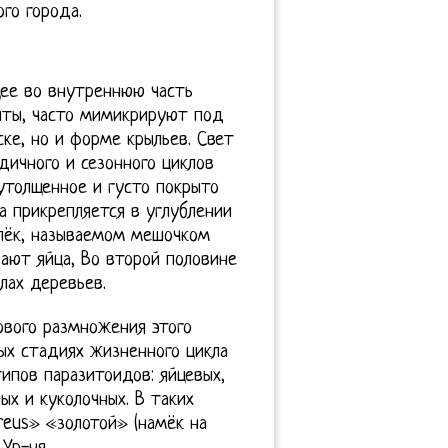
го города.
щее во внутреннюю часть
иты, часто мимикрируют под
ке, но и форме крыльев. Свет
ичного и сезонного циклов
утолщенное и густо покрыто
 прикрепляется в углублении
елёк, называемом мешочком
ают яйца, Во второй половине
лах деревьев.
ового размножения этого
ных стадиях жизненного цикла
пов паразитоидов: яйцевых,
ых и куколочных. В таких
reus» «золотой» (намёк на