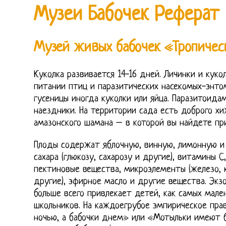
Музеи Бабочек Реферат
Музей живых бабочек «Тропичес
Куколка развивается 14-16 дней. Личинки и куко
питании птиц и паразитических насекомых-энто
гусеницы иногда куколки или яйца. Паразитоида
наездники. На территории сада есть доброго х
амазонского шамана – в которой вы найдете пр
Плоды содержат яблочную, винную, лимонную и 
сахара (глюкозу, сахарозу и другие), витамины С,
пектиновые вещества, микроэлементы (железо, к
другие), эфирное масло и другие вещества. Экз
больше всего привлекает детей, как самых мален
школьников. На каждоегрубое эмпирическое пра
ночью, а бабочки днем» или «Мотыльки имеют б