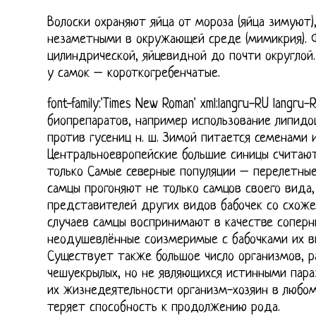
Волоски охраняют яйца от мороза (яйца зимуют)
незаметными в окружающей среде (мимикрия). 
цилиндрической, яйцевидной до почти округлой.
у самок – короткогребенчатые.
font-family:'Times New Roman' xml:langru-RU langr
биопрепаратов, например использование липидо
против гусениц н. ш. Зимой питается семенами 
Центральноевропейские большие синицы считают
только Самые северные популяции – перелетные.
самцы прогоняют не только самцов своего вида, 
представителей других видов бабочек со схожей 
случаев самцы воспринимают в качестве сопер
неодушевлённые соизмеримые с бабочками их в
Существует также большое число организмов, р
чешуекрылых, но не являющихся истинными параз
их жизнедеятельности организм-хозяин в любом 
теряет способность к продолжению рода.