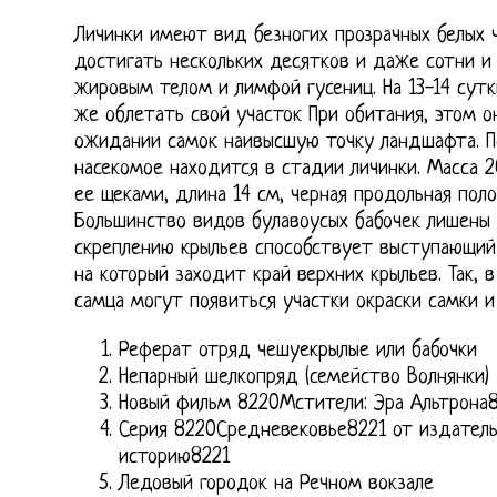
Личинки имеют вид безногих прозрачных белых 
достигать нескольких десятков и даже сотни и 
жировым телом и лимфой гусениц. На 13-14 сутк
же облетать свой участок При обитания, этом о
ожидании самок наивысшую точку ландшафта. По
насекомое находится в стадии личинки. Масса 2
ее щеками, длина 14 см, черная продольная поло
Большинство видов булавоусых бабочек лишены 
скреплению крыльев способствует выступающий 
на который заходит край верхних крыльев. Так, в
самца могут появиться участки окраски самки и
Реферат отряд чешуекрылые или бабочки
Непарный шелкопряд (семейство Волнянки)
Новый фильм 8220Мстители: Эра Альтрона
Серия 8220Средневековье8221 от издател
историю8221
Ледовый городок на Речном вокзале