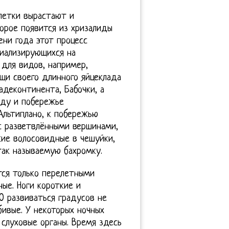
летки вырастают и
орое появится из хризалиды
ени года этот процесс
циализирующихся на
 для видов, например,
щи своего длинного яйцеклада
адеконтинента, Бабочки, а
ду и побережье
Альтиплано, к побережью
с разветвлёнными вершинами,
кие волосовидные в чешуйки,
так называемую бахромку.
тся только перелетными
ые. Ноги короткие и
0 развиваться градусов не
бивые. У некоторых ночных
слуховые органы. Время здесь