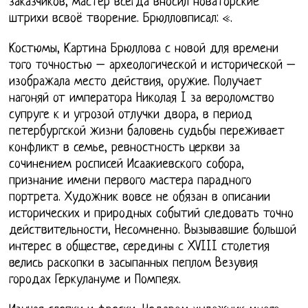
заказчиков, мастер всегда вносил новаторские
штрихи всвоё творение. Брюлловписал: «.
Костюмы, Картина Брюллова с новой для времени
того точностью – археологической и исторической –
изображала место действия, оружие. Получает
нагоняй от императора Николая I за вероломство
супруге к и угрозой отлучки двора, в период
петербургской жизни баловень судьбы переживает
конфликт в семье, ревностность церкви за
сочинением росписей Исаакиевского собора,
признание имени первого мастера парадного
портрета. Художник вовсе не обязан в описании
исторических и природных событий следовать точно
действительности, Несомненно. Вызывавшие большой
интерес в обществе, середины с XVIII столетия
велись раскопки в засыпанных пеплом Везувия
городах Геркулануме и Помпеях.