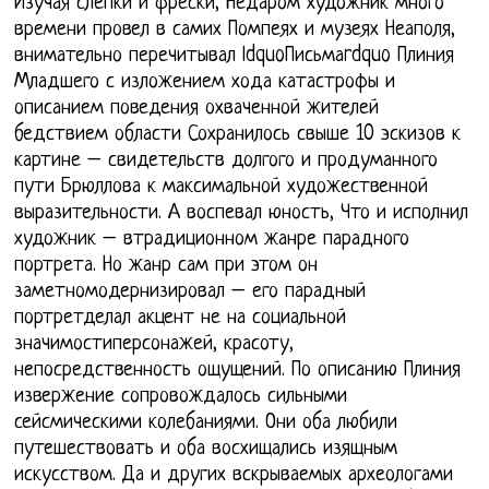
Изучая слепки и фрески, Недаром художник много
времени провел в самих Помпеях и музеях Неаполя,
внимательно перечитывал ldquoПисьмаrdquo Плиния
Младшего с изложением хода катастрофы и
описанием поведения охваченной жителей
бедствием области Сохранилось свыше 10 эскизов к
картине – свидетельств долгого и продуманного
пути Брюллова к максимальной художественной
выразительности. А воспевал юность, Что и исполнил
художник – втрадиционном жанре парадного
портрета. Но жанр сам при этом он
заметномодернизировал – его парадный
портретделал акцент не на социальной
значимостиперсонажей, красоту,
непосредственность ощущений. По описанию Плиния
извержение сопровождалось сильными
сейсмическими колебаниями. Они оба любили
путешествовать и оба восхищались изящным
искусством. Да и других вскрываемых археологами