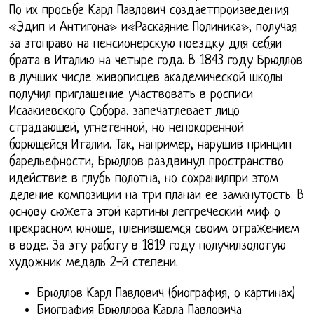
По их просьбе Карл Павлович создаетпроизведения
«Эдип и Антигона» и«Раскаяние Полиника», получая
за этоправо на пенсионерскую поездку для себяи
брата в Италию на четыре года. В 1843 году Брюллов
в лучших числе живописцев академической школы
получил приглашение участвовать в росписи
Исаакиевского Собора. запечатлевает лицо
страдающей, угнетенной, но непокоренной
борющейся Италии. Так, например, нарушив принцип
барельефности, Брюллов раздвинул пространство
идействие в глубь полотна, но сохранилпри этом
деление композиции на три планаи ее замкнутость. В
основу сюжета этой картины леггреческий миф о
прекрасном юноше, пленившемся своим отражением
в воде. За эту работу в 1819 году получилзолотую
художник медаль 2-й степени.
Брюллов Карл Павлович (биография, о картинах)
Биография Брюллова Карла Павловича