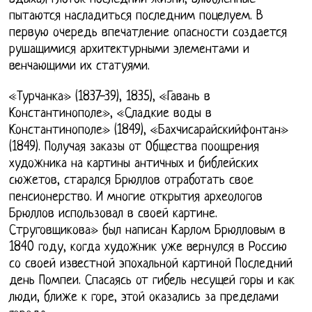
пытаются насладиться последним поцелуем. В
первую очередь впечатление опасности создается
рушащимися архитектурными элементами и
венчающими их статуями.
«Турчанка» (1837-39), 1835), «Гавань в
Константинополе», «Сладкие воды в
Константинополе» (1849), «Бахчисарайскийфонтан»
(1849). Получая заказы от Общества поощрения
художника на картины античных и библейских
сюжетов, старался Брюллов отработать свое
пенсионерство. И многие открытия археологов
Брюллов использовал в своей картине.
Струговщикова» был написан Карлом Брюлловым в
1840 году, когда художник уже вернулся в Россию
со своей известной эпохальной картиной Последний
день Помпеи. Спасаясь от гибель несущей горы и как
люди, ближе к горе, этой оказались за пределами