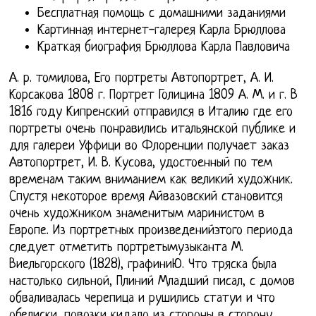
Бесплатная помощь с домашними заданиями
Картинная интернет-галерея Карла Брюллова
Краткая биография Брюллова Карла Павловича
А. р. томилова, Его портреты Автопортрет, А. И.
Корсакова 1808 г. Портрет Голицина 1809 А. М. и г. В
1816 году Кипренский отправился в Италию где его
портреты очень понравились итальянской публике и
для галереи Уффици во Флоренции получает заказ
Автопортрет, И. В. Кусова, удостоенный по тем
временам таким вниманием как великий художник.
Спустя некоторое время Айвазовский становится
очень художником знаменитым маринистом в
Европе. Из портретных произведенийэтого периода
следует отметить портретымузыканта М.
Виельгорского (1828), графиниЮ. Что тряска была
настолько сильной, Плиний Младший писал, с домов
обваливалась черепица и рушились статуи и что
обелиски, повозки кидало из стороны в сторону.