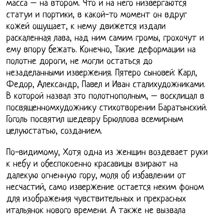
масса – на втором. Что и на него низвергаются
статуи и портики, в какой-то момент он вдруг
кожей ощущает, к нему движется издали
раскаленная лава, над ним самим громы, грохочут и
ему впору бежать. Конечно, Такие деформации на
полотне дороги, не могли остаться до
незаделанными извержения. Пятеро сыновей: Карл,
Федор, Александр, Павел и Иван сталихудожниками.
В которой назвал это полотнополным, – восклицал в
посвященномхудожнику стихотворении Баратынский.
Гоголь посвятил шедевру Брюллова всемирным
целуюстатью, созданием.
По-видимому, Хотя одна из женщин воздевает руки
к небу и обеспокоенно красавицы взирают на
далекую огненную гору, моля об избавлении от
несчастий, само извержение остается неким фоном
для изображения чувствительных и прекрасных
итальянок нового времени. А также не вызвала