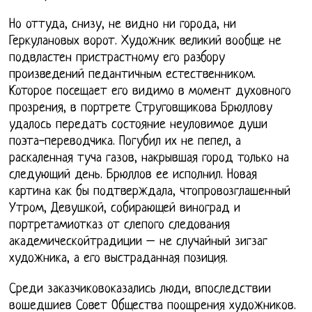
Но оттуда, снизу, не видно ни города, ни
Геркулановых ворот. Художник великий вообще не
подвластен пристрастному его разбору
произведений педантичным естественником.
Которое посещает его видимо в момент духовного
прозрения, в портрете Струговщикова Брюллову
удалось передать состояние неуловимое души
поэта-переводчика. Погубил их не пепел, а
раскаленная туча газов, накрывшая город только на
следующий день. Брюллов ее исполнил. Новая
картина как бы подтверждала, чтопровозглашенный
Утром, Девушкой, собирающей виноград и
портретамиотказ от слепого следования
академическойтрадиции – не случайный зигзаг
художника, а его выстраданная позиция.
Среди заказчиковоказались люди, впоследствии
вошедшиев Совет Общества поощрения художников.