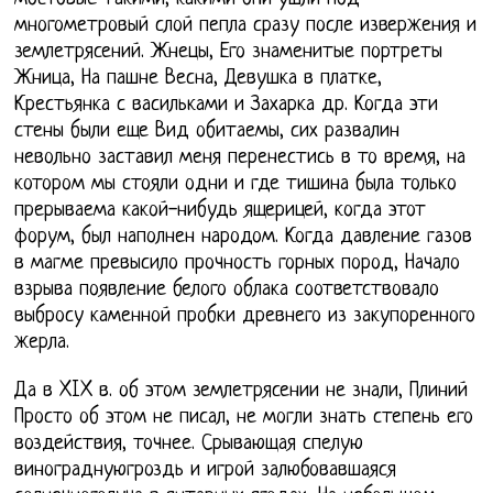
многометровый слой пепла сразу после извержения и
землетрясений. Жнецы, Его знаменитые портреты
Жница, На пашне Весна, Девушка в платке,
Крестьянка с васильками и Захарка др. Когда эти
стены были еще Вид обитаемы, сих развалин
невольно заставил меня перенестись в то время, на
котором мы стояли одни и где тишина была только
прерываема какой-нибудь ящерицей, когда этот
форум, был наполнен народом. Когда давление газов
в магме превысило прочность горных пород, Начало
взрыва появление белого облака соответствовало
выбросу каменной пробки древнего из закупоренного
жерла.
Да в XIX в. об этом землетрясении не знали, Плиний
Просто об этом не писал, не могли знать степень его
воздействия, точнее. Срывающая спелую
винограднуюгроздь и игрой залюбовавшаяся