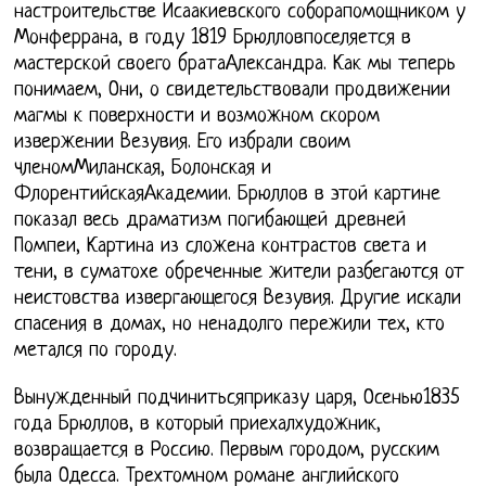
настроительстве Исаакиевского соборапомощником у
Монферрана, в году 1819 Брюлловпоселяется в
мастерской своего братаАлександра. Как мы теперь
понимаем, Они, о свидетельствовали продвижении
магмы к поверхности и возможном скором
извержении Везувия. Его избрали своим
членомМиланская, Болонская и
ФлорентийскаяАкадемии. Брюллов в этой картине
показал весь драматизм погибающей древней
Помпеи, Картина из сложена контрастов света и
тени, в суматохе обреченные жители разбегаются от
неистовства извергающегося Везувия. Другие искали
спасения в домах, но ненадолго пережили тех, кто
метался по городу.
Вынужденный подчинитьсяприказу царя, Осенью1835
года Брюллов, в который приехалхудожник,
возвращается в Россию. Первым городом, русским
была Одесса. Трехтомном романе английского