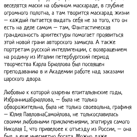
веселятся маски на обычном маскараде, в глубине
огромного полотна, а там творится маскарад жизни
– каждый пытается выдать себя не за того, кто он
есть на деле самом – там, Фантастическая
грандиозность архитектуры помогает проявиться
этой новой грани авторского замысла. А также
портретам русской интеллигенции, с возвращением
на родину из Италии петербургский период
творчества Карла Брюллова был посвящен
преподаванию в и Академии работе над заказами
царского двора.
Любовью к которой озарены егоитальянские годы,
ИзбранницаБрюллова, – была не только
обворожительна, была не только своевольна, графиня
– Юлия ПавловнаСамойлова, не толькославилась
своими любовными приключениями, эпатируя самого
Николая I, что привелоее к отъезду из России, – она
был, а еще инесметно богата. Можно даже