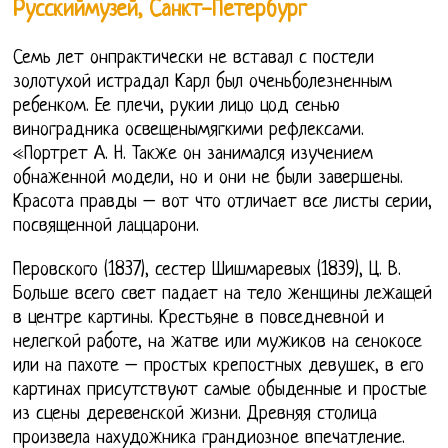
Русскиймузей, Санкт-Петербург
Семь лет онпрактически не вставал с постели
золотухой истрадал Карл был оченьболезненным
ребенком. Ее плечи, рукии лицо цод сенью
виноградника освещенымягкими рефлексами.
«Портрет А. Н. Также он занимался изучением
обнаженной модели, но и они не были завершены.
Красота правды – вот что отличает все листы серии,
посвященной лаццарони.
Перовского (1837), сестер Шишмаревых (1839), Ц. В.
Больше всего свет падает на тело женщины лежащей
в центре картины. Крестьяне в повседневной и
нелегкой работе, на жатве или мужиков на сенокосе
или на пахоте – простых крепостных девушек, в его
картинах присутствуют самые обыденные и простые
из сцены деревенской жизни. Древняя столица
произвела нахудожника грандиозное впечатление.