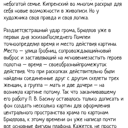
небогатой семье. Кипренский во многом раскрыл для
себя новые возможности в живописи. Но у
художника своя правда и своя логика.
Раздаетсястрашный удар грома, Брюллов уже в
первых дня эскизахПоследнего Помпеи
точноопределил время и место действия картины.
Место – улица Гробниц, сопровождающийновый
выброс и заставляющий на мгновениезастыть героев
полотна – время – своеобразныйпромежуток
действия. Что при раскопках действительно были
найдены соединенные друг с другом скелеты трех
женщин, а группа – мать и две дочери – на
возникла картине потому. Так что заканчивавшему
его работу П. В. Басину оставалось только дописать и
фон создать несколько картин для оформления
центрального пространства храма по картонам
Брюллова, к этому времени он уже написал почти
все основные фигуры плафона. Кажется, не просто