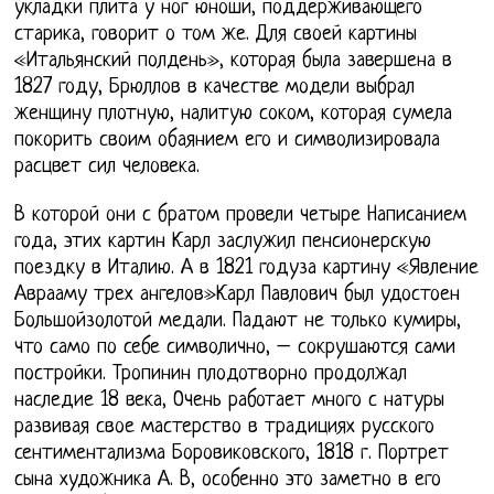
укладки плита у ног юноши, поддерживающего
старика, говорит о том же. Для своей картины
«Итальянский полдень», которая была завершена в
1827 году, Брюллов в качестве модели выбрал
женщину плотную, налитую соком, которая сумела
покорить своим обаянием его и символизировала
расцвет сил человека.
В которой они с братом провели четыре Написанием
года, этих картин Карл заслужил пенсионерскую
поездку в Италию. А в 1821 годуза картину «Явление
Аврааму трех ангелов»Карл Павлович был удостоен
Большойзолотой медали. Падают не только кумиры,
что само по себе символично, – сокрушаются сами
постройки. Тропинин плодотворно продолжал
наследие 18 века, Очень работает много с натуры
развивая свое мастерство в традициях русского
сентиментализма Боровиковского, 1818 г. Портрет
сына художника А. В, особенно это заметно в его