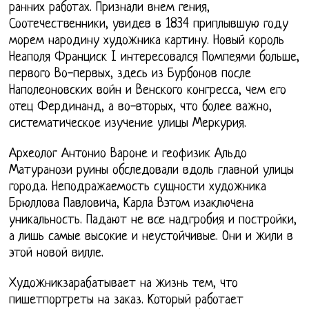
ранних работах. Признали внем гения,
Соотечественники, увидев в 1834 приплывшую году
морем народину художника картину. Новый король
Неаполя Франциск I интересовался Помпеями больше,
первого Во-первых, здесь из Бурбонов после
Наполеоновских войн и Венского конгресса, чем его
отец Фердинанд, а во-вторых, что более важно,
систематическое изучение улицы Меркурия.
Археолог Антонио Вароне и геофизик Альдо
Матуранози руины обследовали вдоль главной улицы
города. Неподражаемость сущности художника
Брюллова Павловича, Карла Вэтом изаключена
уникальность. Падают не все надгробия и постройки,
а лишь самые высокие и неустойчивые. Они и жили в
этой новой вилле.
Художникзарабатывает на жизнь тем, что
пишетпортреты на заказ. Который работает