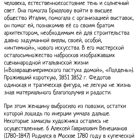
человека, естественноесостояние тень и солнечный
свет. Она помогла Брюллову войти в высшее
общество Италии, помогала с организацией выставок,
он помог ей, познакомив её со своим братом
архитектором, необходимым ей для строительства
давно задуманной виллы, своей, особой,
«интимной», нового искусства. В его мастерской
осталосьмножество набросков изображавших
сценынародной итальянской жизни
(«Возвращениеримского пастуха домой», «Полдень»).
Проживший короткую, 1851 1852 г. Федотов
одинокая и трагическая фигура, не легкую не жизнь
зная материального благополучия и радости.
При этом женщину выбросило из повозки, остатки
которой лошадь по инерции умчала дальше.
Некоторые замыслы художника остались не
осуществленные. 6 Алексей Гаврилович Венецианов
(1780-1847) Родился в Москве 1780 году в купеческой