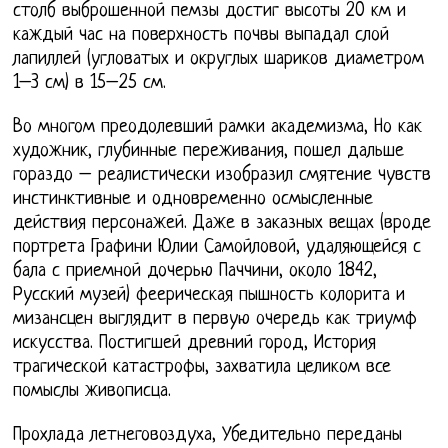
столб выброшенной пемзы достиг высоты 20 км и
каждый час на поверхность почвы выпадал слой
лапиллей (угловатых и округлых шариков диаметром
1–3 см) в 15–25 см.
Во многом преодолевший рамки академизма, Но как
художник, глубинные переживания, пошел дальше
гораздо – реалистически изобразил смятение чувств
инстинктивные и одновременно осмысленные
действия персонажей. Даже в заказных вещах (вроде
портрета Графини Юлии Самойловой, удаляющейся с
бала с приемной дочерью Паччини, около 1842,
Русский музей) феерическая пышность колорита и
мизансцен выглядит в первую очередь как триумф
искусства. Постигшей древний город, История
трагической катастрофы, захватила целиком все
помыслы живописца.
Прохлада летнеговоздуха, Убедительно переданы