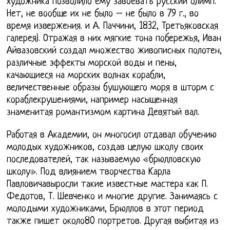
художника позволило ему завоевать русский олимп.
Нет, не вообще их не было – не было в 79 г., во
время извержения. и А. Паччини, 1832, Третьяковская
галерея). Отражая в них мягкие тона побережья, Иван
Айвазовский создал множество живописных полотен,
различные эффекты морской воды и пены,
качающиеся на морских волнах корабли,
величественные образы бушующего моря в шторм с
кораблекрушениями, например насыщенная
знаменитая романтизмом картина Девятый вал.
Работая в Академии, он многосил отдавал обучению
молодых художников, создав целую школу своих
последователей, так называемую «брюлловскую
школу». Под влиянием творчества Карла
Павловичавыросли такие известные мастера как П.
Федотов, Т. Шевченко и многие другие. Занимаясь с
молодыми художниками, Брюллов в этот период
также пишет около80 портретов. Другая выбитая из