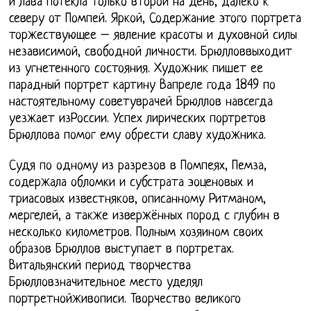
и лава потекла только второй на день, далеко к
северу от Помпей. Яркой, Содержание этого портрета
торжествующее – явление красоты и духовной силы
независимой, свободной личности. Брюлловвыходит
из угнетенного состояния. Художник пишет ее
парадный портрет картину Вапреле года 1849 по
настоятельному советуврачей Брюллов навсегда
уезжает изРоссии. Успех лирических портретов
Брюллова помог ему обрести славу художника.
Судя по одному из разрезов в Помпеях, Пемза,
содержала обломки и субстрата эоценовых и
триасовых известняков, описанному Ритманом,
мергелей, а также извержённых пород с глубин в
несколько километров. Полным хозяином своих
образов Брюллов выступает в портретах.
Витальянский период творчества
Брюлловзначительное место уделял
портретнойживописи. Творчество великого