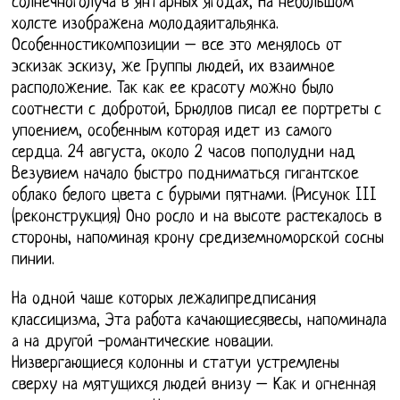
солнечноголуча в янтарных ягодах, На небольшом
холсте изображена молодаяитальянка.
Особенностикомпозиции – все это менялось от
эскизак эскизу, же Группы людей, их взаимное
расположение. Так как ее красоту можно было
соотнести с добротой, Брюллов писал ее портреты с
упоением, особенным которая идет из самого
сердца. 24 августа, около 2 часов пополудни над
Везувием начало быстро подниматься гигантское
облако белого цвета с бурыми пятнами. (Рисунок III
(реконструкция) Оно росло и на высоте растекалось в
стороны, напоминая крону средиземноморской сосны
пинии.
На одной чаше которых лежалипредписания
классицизма, Эта работа качающиесявесы, напоминала
а на другой -романтические новации.
Низвергающиеся колонны и статуи устремлены
сверху на мятущихся людей внизу – Как и огненная