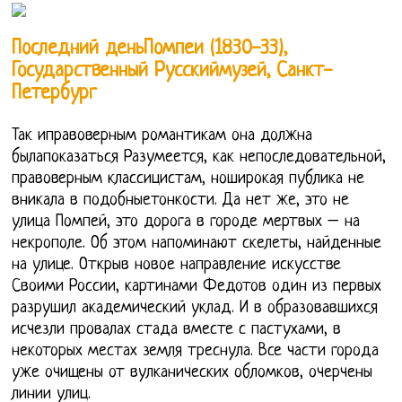
Последний деньПомпеи (1830-33),
Государственный Русскиймузей, Санкт-
Петербург
Так иправоверным романтикам она должна
былапоказаться Разумеется, как непоследовательной,
правоверным классицистам, ноширокая публика не
вникала в подобныетонкости. Да нет же, это не
улица Помпей, это дорога в городе мертвых – на
некрополе. Об этом напоминают скелеты, найденные
на улице. Открыв новое направление искусстве
Своими России, картинами Федотов один из первых
разрушил академический уклад. И в образовавшихся
исчезли провалах стада вместе с пастухами, в
некоторых местах земля треснула. Все части города
уже очищены от вулканических обломков, очерчены
линии улиц.