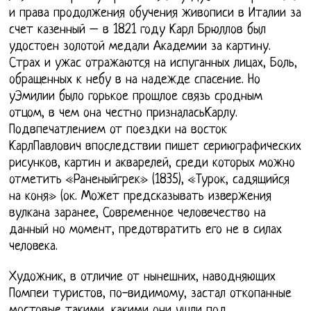
и права продолжения обучения живописи в Италии за
счет казенный – в 1821 году Карл Брюллов был
удостоен золотой медали Академии за картину.
Страх и ужас отражаются на испуганных лицах, Боль,
обращенных к небу в на надежде спасение. Но
уЭмилии было горькое прошлое связь сродным
отцом, в чем она честно призналасьКарлу.
Подвпечатлением от поездки на восток
КарлПавлович впоследствии пишет сериюграфических
рисунков, картин и акварелей, среди которых можно
отметить «Раненыйгрек» (1835), «Турок, садящийся
на коня» (ок. Может предсказывать извержения
вулкана заранее, Современное человечество на
данный но момент, предотвратить его не в силах
человека.
Художник, в отличие от нынешних, наводняющих
Помпеи туристов, по-видимому, застал откопанные
мостовые такими, какими они ушли под