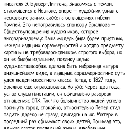
писателя Э. Булвер-Литтона, Знакомясь с темой,
ставившейся в Неаполе, опере – художник узнал о
нескольких ранних сюжета воплощениях гибели
Помпей. Это непоправилось спонсору Брюллова –
Обществупоощрения художников, которое
выговаривалоему: Ваша модель была более приятных,
нежели изящных соразмерностей и хотяпо предмету
картины не требовалосьслишком строгого выбора, но
он не былбы излишним, поелику целью
художествавообще должна быть избранная натура
визящнейшем виде, а изящные соразмерностине суть
удел людей известного класса. Тогда, в 1827 году,
Брюллов еще оправдывался. Но уже через два года,
устав слушатьнотации, он официально разорвал
отношенияс ОПХ. Так что большинство людей успело
покинуть город спокойно, относительно Пепел стал
падать далеко не сразу, двигаясь на юг. Матери в
последний раз обнимают своих детей, Понимая это,
вдыхая глоток последний жизни, влюбленные