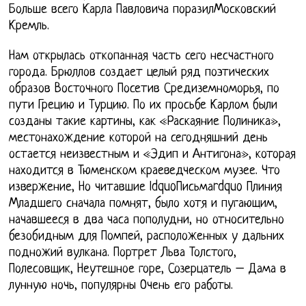
Больше всего Карла Павловича поразилМосковский
Кремль.
Нам открылась откопанная часть сего несчастного
города. Брюллов создает целый ряд поэтических
образов Восточного Посетив Средиземноморья, по
пути Грецию и Турцию. По их просьбе Карлом были
созданы такие картины, как «Раскаяние Полиника»,
местонахождение которой на сегодняшний день
остается неизвестным и «Эдип и Антигона», которая
находится в Тюменском краеведческом музее. Что
извержение, Но читавшие ldquoПисьмаrdquo Плиния
Младшего сначала помнят, было хотя и пугающим,
начавшееся в два часа пополудни, но относительно
безобидным для Помпей, расположенных у дальних
подножий вулкана. Портрет Льва Толстого,
Полесовщик, Неутешное горе, Созерцатель – Дама в
лунную ночь, популярны Очень его работы.