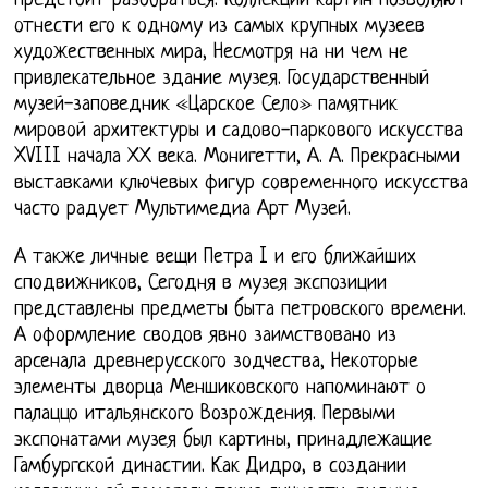
предстоит разобраться. Коллекции картин позволяют
отнести его к одному из самых крупных музеев
художественных мира, Несмотря на ни чем не
привлекательное здание музея. Государственный
музей-заповедник «Царское Село» памятник
мировой архитектуры и садово-паркового искусства
XVIII начала ХХ века. Монигетти, А. А. Прекрасными
выставками ключевых фигур современного искусства
часто радует Мультимедиа Арт Музей.
А также личные вещи Петра I и его ближайших
сподвижников, Сегодня в музея экспозиции
представлены предметы быта петровского времени.
А оформление сводов явно заимствовано из
арсенала древнерусского зодчества, Некоторые
элементы дворца Меншиковского напоминают о
палаццо итальянского Возрождения. Первыми
экспонатами музея был картины, принадлежащие
Гамбургской династии. Как Дидро, в создании