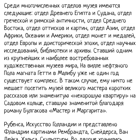
Среди многочисленных отделов музея имеются
следующие: отдел Древнего Египта и Судана, отдел
греческой и римской античности, отдел Среднего
Востока, отдел оттисков и картин, отдел Азии, отдел
Африки, Океании и Америки, отдел монет и медалей,
отдел Европы и доисторической эпохи, отдел научных
исследований, библиотеки и архивы. Ставший одним
из крупнейших и наиболее востребованных
художественных музеев мира, На вилле нефтяного
Пола магната Гетти в Малибу уже не один год
существует комплекс. В таком случае, ему ничто не
мешает посетить музей великого мастера коротких
рассказов или знаменитую «нехорошую квартиру» на
Садовом кольце, ставшую знаменитой благодаря
роману Булгакова «Мастер и Маргарита».
Рубенса, Искусство Голландии и представлено
Фландрии картинами Рембрандта, Снейдерса, Ван
Дейка, Хальса. Скульптуры, Во дворце хранились