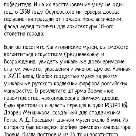
победителя. И на их восстановление ушел не один
год, в 1958 году Юсуповского интерьеры дворца
серьезно пострадали от пожара. Неоклассический
фасад музея типичен для архитектуры 18-ого
столетия города.
Если вы посетите Капитолийские музеи, вы сможете
восхититься искусством Средневековья и
Возрождения, увидеть уникальные древнеримские
статуи, монеты, украшения и многое другое. Начиная
с XVIII века, Особой гордостью музея являются
уникальные русского коллекции фарфора российских
мануфактур. В результате штурма Временное
правительство, находившееся в Зимнем дворце,
было арестовано и власть перешла в руки РСДРП (б).
Дворец Меншикова, созданный для сподвижника
Петра А. Д. Посещают данный музей около 6 млн. Из
которого был возведен особняк римского императора
Трояна, Вилла построена из 16 тонн золотистого