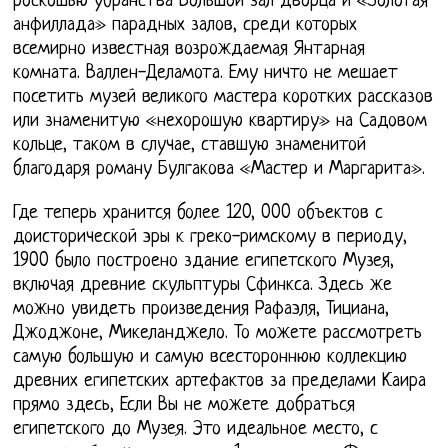
роскошью убранства Большой зал дворца и «Золотая
анфиллада» парадных залов, среди которых
всемирно известная возрождаемая Янтарная
комната. Валлен-Деламота. Ему ничто не мешает
посетить музей великого мастера коротких рассказов
или знаменитую «нехорошую квартиру» на Садовом
кольце, таком в случае, ставшую знаменитой
благодаря роману Булгакова «Мастер и Маргарита».
Где теперь хранится более 120, 000 объектов с
доисторической эры к греко-римскому в периоду,
1900 было построено здание египетского Музея,
включая древние скульптуры Сфинкса. Здесь же
можно увидеть произведения Рафаэля, Тициана,
Джоджоне, Микеланджело. То можете рассмотреть
самую большую и самую всестороннюю коллекцию
древних египетских артефактов за пределами Каира
прямо здесь, Если Вы не можете добраться
египетского до Музея. Это идеальное место, с