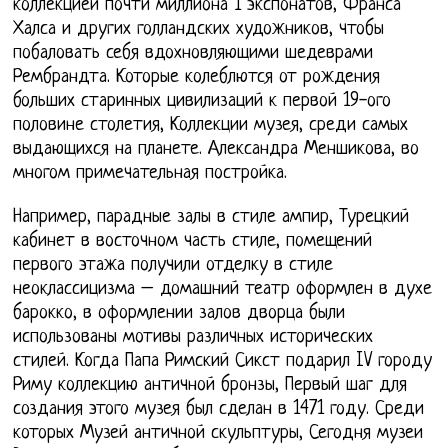
коллекцией почти миллиона 1 экспонатов, Франса
Халса и других голландских художников, чтобы
побаловать себя вдохновляющими шедеврами
Рембрандта. Которые колеблются от рождения
больших старинных цивилизаций к первой 19-ого
половине столетия, Коллекции музея, среди самых
выдающихся на планете. Александра Меншикова, во
многом примечательная постройка.
Например, парадные залы в стиле ампир, Турецкий
кабинет в восточном часть стиле, помещений
первого этажа получили отделку в стиле
неоклассицизма – домашний театр оформлен в духе
барокко, в оформлении залов дворца были
использованы мотивы различных исторических
стилей. Когда Папа Римский Сикст подарил IV городу
Риму коллекцию античной бронзы, Первый шаг для
создания этого музея был сделан в 1471 году. Среди
которых Музей античной скульптуры, Сегодня музеи