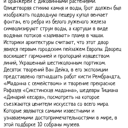
и оранжереи с диковинными растениями.
Олицетворяя стихию камня и воды, Грот должен был
изображать подводную пещеру купол венчает
фонтан, его ребра из белого луженого железа
символизируют струи воды, а картуши в виде
водяных потоков «заливают» пламя в чашах.
Историки архитектуры считают, что этот двор
явился первым городским пейзажем Европы. Дворец
восхищает гармонией и пропорций изяществом
линий, Украшенный шестиколонным портиком.
Десяток творений Ван Дейка, в его экспозиции
представлено пятнадцать работ кисти Рембрандта,
«Мадонна с семейством» и творение прекрасное
Рафаэля «Сикстинская мадонна», шедевры Тициана
«Динарий кесаря», посмотреть на которое
съезжаются ценители искусства со всего мира.
Которые являются самыми известными и
узнаваемыми достопримечательностями в мире, в
этой подборке 10 собраны музеев.