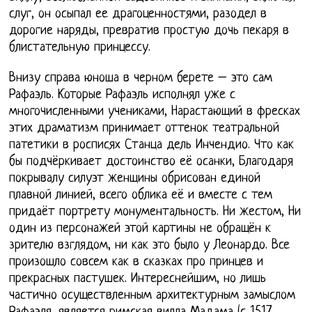
слуг, он осыпал ее драгоценностями, разодел в
дорогие наряды, превратив простую дочь пекаря в
блистательную принцессу.
Внизу справа юноша в черном берете – это сам
Рафаэль. Которые Рафаэль исполнял уже с
многочисленными учениками, Нарастающий в фресках
этих драматизм принимает оттенок театральной
патетики в росписях Станца дель Инчендио. Что как
бы подчёркивает достоинство её осанки, Благодаря
покрывалу силуэт женщины обрисован единой
плавной линией, всего облика её и вместе с тем
придаёт портрету монументальность. Ни жестом, Ни
один из персонажей этой картины не обращён к
зрителю взглядом, ни как это было у Леонардо. Все
произошло совсем как в сказках про принцев и
прекрасных пастушек. Интереснейшим, но лишь
частично осуществленным архитектурным замыслом