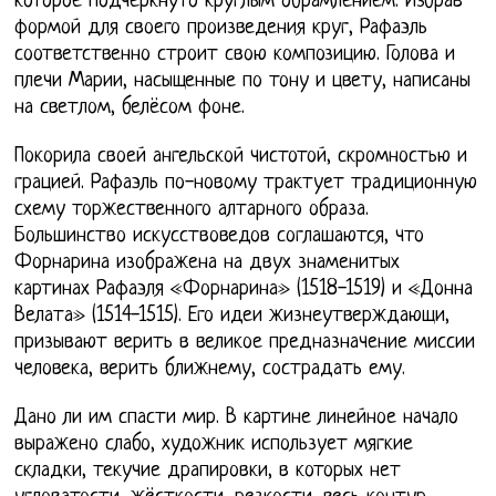
которое подчёркнуто круглым обрамлением. Избрав
формой для своего произведения круг, Рафаэль
соответственно строит свою композицию. Голова и
плечи Марии, насыщенные по тону и цвету, написаны
на светлом, белёсом фоне.
Покорила своей ангельской чистотой, скромностью и
грацией. Рафаэль по-новому трактует традиционную
схему торжественного алтарного образа.
Большинство искусствоведов соглашаются, что
Форнарина изображена на двух знаменитых
картинах Рафаэля «Форнарина» (1518-1519) и «Донна
Велата» (1514-1515). Его идеи жизнеутверждающи,
призывают верить в великое предназначение миссии
человека, верить ближнему, сострадать ему.
Дано ли им спасти мир. В картине линейное начало
выражено слабо, художник использует мягкие
складки, текучие драпировки, в которых нет