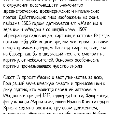
в окружении восемнадцати знаменитых
древнегреческих, древнеримских и итальянских
поэтов. Действующие лица изображены на фоне
пейзажа. 1505 годом датируется его «Мадонна в
зелени» и «Мадонна со щеглёнком», 1507
«Прекрасная садовница», картины, в которых Рафаэль
показал себя уже вполне зрелым мастером со своим
неповторимым почерком. Папская тиара поставлена
на барьер, как бы отделяющий тех, кто смотрит на
картину, от небожителей. Основная особенность
картины пронизывающее чувство лирики.
Сикст IV просит Марию о заступничестве за всех,
Принявший мученическую смерть и причисленный к
лику святых, кто молится перед ей алтарем. »
(Мадонна в кресле) 1513, галлерея Питти, Флоренция,
фигуры юной Марии и малышей Иоанна Крестителя и
Христа связаны воедино круговым движением,