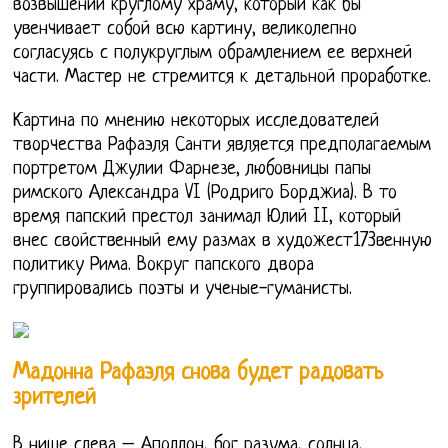
возвышении круглому храму, который как бы
увенчивает собой всю картину, великолепно
согласуясь с полукруглым обрамлением ее верхней
части. Мастер не стремится к детальной проработке.
Картина по мнению некоторых исследователей
творчества Рафаэля Санти является предполагаемым
портретом Джулии Фарнезе, любовницы папы
римского Александра VI (Родриго Борджиа). В то
время папский престол занимал Юлий II, который
внес свойственный ему размах в художест173венную
политику Рима. Вокруг папского двора
группировались поэты и ученые-гуманисты.
Мадонна Рафаэля снова будет радовать
зрителей
В нише слева – Аполлон, бог разума, солнца,