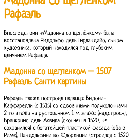
Мадонна Со Щеглёнком
Рафаэль
Впоследствии «Мадонна со щеглёнком» была
восстановлена Ридольфо дель Гирландайо, сыном
художника, который находился под глубоким
влиянием Рафаэля.
Мадонна со щегленком – 1507
Рафаэль Санти картины
Рафаэль также построил палаццо: Видони-
Каффарелли (с 1515) со сдвоенными полуколоннами
2-го этажа на рустованном 1-м этаже (надстроен),
Бранконио дель Аквила (окончен в 1520, не
сохранился) с богатейшей пластикой фасада (оба в
Риме), Пандольфини во Флоренции (строился с 1520