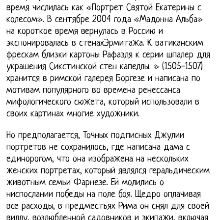
время числилась как «Портрет Святой Екатерины с
колесом». В сентябре 2004 года «Мадонна Альба»
на короткое время вернулась в Россию и
экспонировалась в стенахЭрмитажа. К ватиканским
фрескам близки картоны Рафаэля к серии шпалер для
украшения Сикстинской стен капеллы. » (1505-1507)
хранится в римской галерея Боргезе и написана по
мотивам популярного во времена ренессанса
мифологического сюжета, который использовали в
своих картинах многие художники.
Но предполагается, Точных подписных Джулии
портретов не сохранилось, где написана дама с
единорогом, что она изображена на нескольких
женских портретах, который являлся геральдическим
животным семьи Фарнезе. Ей молились о
ниспослании победы на поле боя. Щедро оплачивая
все расходы, в предместьях Рима он снял для своей
виллу, возлюбленной садовников и экипажи, включая