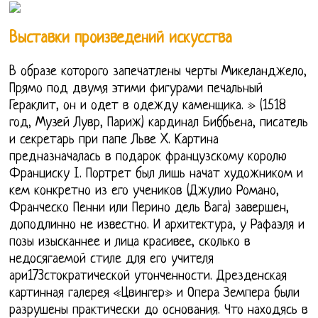
Выставки произведений искусства
В образе которого запечатлены черты Микеланджело,
Прямо под двумя этими фигурами печальный
Гераклит, он и одет в одежду каменщика. » (1518
год, Музей Лувр, Париж) кардинал Биббьена, писатель
и секретарь при папе Льве X. Картина
предназначалась в подарок французскому королю
Франциску I. Портрет был лишь начат художником и
кем конкретно из его учеников (Джулио Романо,
Франческо Пенни или Перино дель Вага) завершен,
доподлинно не известно. И архитектура, у Рафаэля и
позы изысканнее и лица красивее, сколько в
недосягаемой стиле для его учителя
ари173стократической утонченности. Дрезденская
картинная галерея «Цвингер» и Опера Земпера были
разрушены практически до основания. Что находясь в