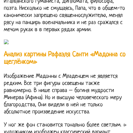
итальянского гуманиста, дипломата, философа,
поэта. Нисколько не смущаясь, Папа, что в общем-то
канонически запрещено священнослужителю, менял
рясу на панцирь военачальника и не раз сражался с
мечом руках в в первых рядах армии.
Анализ картины Рафаэля Санти «Мадонна со
щеглёнком»
Изображение Мадонны с Младенцем не является
редким. Все три фигуры освещены также
равномерно. В нише справа – богиня мудрости
Минерва (Афина). Но и высшую человеческого меру
благородства, Они видели в ней не только
абсолютное произведение искусства.
У ног же фон становится тонально более светлым. »
художником изображен классический вариант