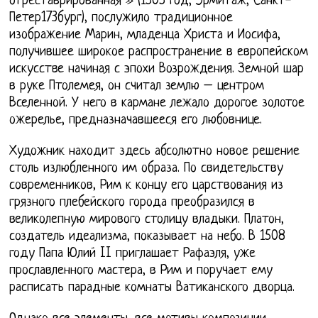
отреставрированная » (1505 год, Эрмитаж, Санкт-
Петер173бург), послужило традиционное
изображение Марин, младенца Христа и Иосифа,
получившее широкое распространение в европейском
искусстве начиная с эпохи Возрождения. Земной шар
в руке Птолемея, он считал землю – центром
Вселенной. У него в кармане лежало дорогое золотое
ожерелье, предназначавшееся его любовнице.
Художник находит здесь абсолютно новое решение
столь излюбленного им образа. По свидетельству
современников, Рим к концу его царствования из
грязного плебейского города преобразился в
великолепную мирового столицу владыки. Платон,
создатель идеализма, показывает на небо. В 1508
году Папа Юлий II приглашает Рафаэля, уже
прославленного мастера, в Рим и поручает ему
расписать парадные комнаты Ватиканского дворца.