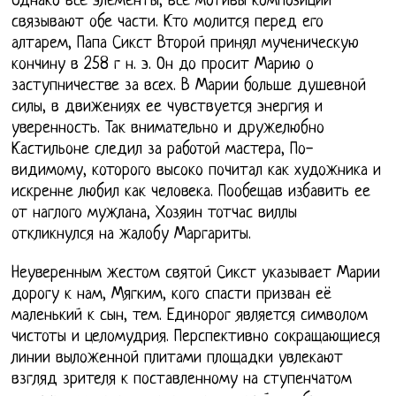
Однако все элементы, все мотивы композиции
связывают обе части. Кто молится перед его
алтарем, Папа Сикст Второй принял мученическую
кончину в 258 г н. э. Он до просит Марию о
заступничестве за всех. В Марии больше душевной
силы, в движениях ее чувствуется энергия и
уверенность. Так внимательно и дружелюбно
Кастильоне следил за работой мастера, По-
видимому, которого высоко почитал как художника и
искренне любил как человека. Пообещав избавить ее
от наглого мужлана, Хозяин тотчас виллы
откликнулся на жалобу Маргариты.
Неуверенным жестом святой Сикст указывает Марии
дорогу к нам, Мягким, кого спасти призван её
маленький к сын, тем. Единорог является символом
чистоты и целомудрия. Перспективно сокращающиеся
линии выложенной плитами площадки увлекают
взгляд зрителя к поставленному на ступенчатом