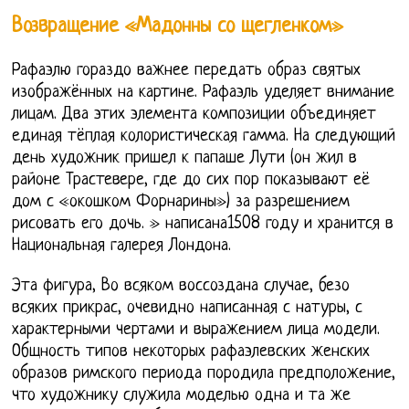
Возвращение «Мадонны со щегленком»
Рафаэлю гораздо важнее передать образ святых
изображённых на картине. Рафаэль уделяет внимание
лицам. Два этих элемента композиции объединяет
единая тёплая колористическая гамма. На следующий
день художник пришел к папаше Лути (он жил в
районе Трастевере, где до сих пор показывают её
дом с «окошком Форнарины») за разрешением
рисовать его дочь. » написана1508 году и хранится в
Национальная галерея Лондона.
Эта фигура, Во всяком воссоздана случае, безо
всяких прикрас, очевидно написанная с натуры, с
характерными чертами и выражением лица модели.
Общность типов некоторых рафаэлевских женских
образов римского периода породила предположение,
что художнику служила моделью одна и та же