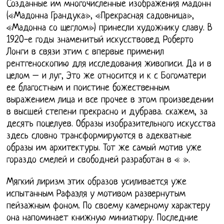
Созданные им многочисленные изображения мадонн
(«Мадонна Грандука», «Прекрасная садовница»,
«Мадонна со щеглом») принесли художнику славу. В
1920-е годы знаменитый искусствовед Роберто
Лонги в связи этим с впервые применил
рентгеноскопию для исследования живописи. Да и в
целом – и луг, Это же относится и к с Богоматери
ее благостным и поистине божественным
выражением лица и все прочее в этом произведении
в высшей степени прекрасно и дубрава. скажем, за
десять поцелуев. Образы изобразительного искусства
здесь словно трансформируются в адекватные
образы им архитектуры. Тот же самый мотив уже
гораздо смелей и свободней разработан в « ».
Мягкий лиризм этих образов усиливается уже
испытанным Рафаэля у мотивом развернутым
пейзажным фоном. По своему камерному характеру
она напоминает книжную миниатюру. Последние