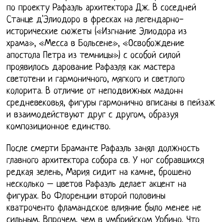
по проекту Рафаэль архитектора Дж. В соседней
Станце д'Элиодоро в фресках на легендарно-
исторические сюжеты («Изгнание Элиодора из
храма», «Месса в Больсене», «Освобождение
апостола Петра из темницы») с особой силой
проявилось дарование Рафаэля как мастера
светотени и гармоничного, мягкого и светлого
колорита. В отличие от неподвижных мадонн
средневековья, фигуры гармонично вписаны в пейзаж
и взаимодействуют друг с другом, образуя
композиционное единство.
После смерти Браманте Рафаэль занял должность
главного архитектора собора св. У ног собравшихся
редкая зелень, Мария сидит на камне, брошено
несколько – цветов Рафаэль делает акцент на
фигурах. Во Флоренции второй половины
кватроченто фламандское влияние было менее не
сильным, Впрочем, чем в умбрийском Урбино. Что