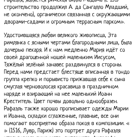
Рафаэля, является римская вилла Мадама (с 1517
строительство продолжил А. да Сангалло Младший,
не окончено), органически связанная с окружающими
дворами-садами и огромным террасным парком».
Удостоившаяся любви великого живописца, Эта
римлянка с ясными чертами благородными лица, была
дочерью пекаря. И к нам медленно Мария идёт со
своей драгоценной ношей маленьким Иисусом,
Тяжёлый зелёный занавес раздвинулся в стороны.
Перед нами предстает блестяще вписанная в тондо
группа крепко и порывисто прижавшая себе к сына
смуглая черноволосая красавица в праздничном
наряде и взирающий на нее маленький Иоанн
Креститель. Цвет почвы довольно однообразен.
Рафаэль также хорошо прописывает одежды Марии
и Иоанна, складки сглаженные, плавные, все они
помогают восприятию образа покоя в композиции. «
» (1516, Лувр, Париж) это портрет друга Рафаэля