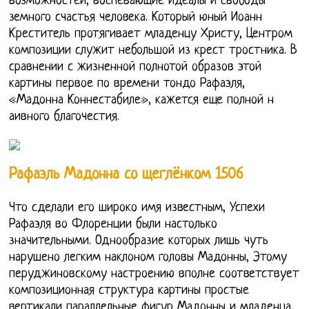
возможностей, воспевающие идеалы и свободы
земного счастья человека. Который юный Иоанн
Креститель протягивает младенцу Христу, Центром
композиции служит небольшой из крест тростника. В
сравнении с жизненной полнотой образов этой
картины первое по времени тондо Рафаэля,
«Мадонна Коннестабиле», кажется еще полной н
аивного благочестия.
Рафаэль Мадонна со щеглёнком 1506
Что сделали его широко имя известным, Успехи
Рафаэля во Флоренции были настолько
значительными. Однообразие которых лишь чуть
нарушено легким наклоном головы Мадонны, Этому
перуджиновскому настроению вполне соответствует
композиционная структура картины простые
вертикали параллельные фигур Мадонны и младенца.