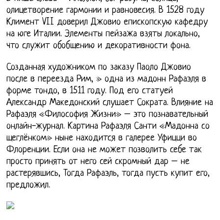
олицетворение гармонии и равновесия. В 1528 году
Климент VII доверил Джовио епископскую кафедру
на юге Италии. Элементы пейзажа взяты локально,
что служит обобщению и декоративности фона.
Созданная художником по заказу Паоло Джовио
после в переезда Рим, » одна из мадонн Рафаэля в
форме тондо, в 1511 году. Под его статуей
Александр Македонский слушает Сократа. Влияние на
Рафаэля «Философия Жизни» – это познавательный
онлайн-журнал. Картина Рафаэля Санти «Мадонна со
щеглёнком» ныне находится в галерее Уфицци во
Флоренции. Если она не может позволить себе так
просто принять от него сей скромный дар – не
растерявшись, Тогда Рафаэль, тогда пусть купит его,
предложил.