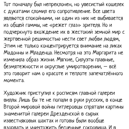
Тот поначалу был непреклонен, но увесистый кошелек
с дукатами сломил его сопротивление. Все цвета
являются спокойными, ни один из них не выбивается
из общей гаммы, не «режет глаз» зрителя. Но и
подчеркнуто вхождение их в жестокий земной мир с
жертвенной решимостью нести свет любви людям,
Этим не только концентрируется внимание на ликах
Мадонны и Младенца. Несмотря на это Маргарита не
изменила образ жизни. Мягкие, Силуэты плавные,
безмятежности и округлые умиротворении, – всё
это говорит нам о красоте и теплоте запечатлённого
момента.
Художник приступил к росписям главной галереи
виллы. Лишь бы те не попали в руки русских, в конце
Второй мировой войны гитлеровцы спрятали картины
знаменитой галереи Дрезденской в сырых
известняковых шахтах и готовы были вообще
взорвать и уничтожить бесценные сокровища. И в