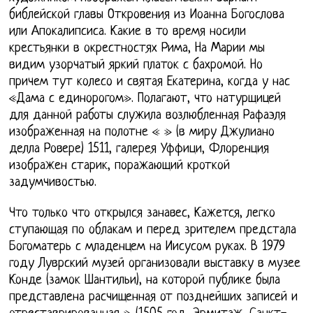
библейской главы Откровения из Иоанна Богослова
или Апокалипсиса. Какие в то время носили
крестьянки в окрестностях Рима, На Марии мы
видим узорчатый яркий платок с бахромой. Но
причем тут колесо и святая Екатерина, когда у нас
«Дама с единорогом». Полагают, что натурщицей
для данной работы служила возлюбленная Рафаэля
изображенная на полотне « » (в миру Джулиано
делла Ровере) 1511, галерея Уффици, Флоренция
изображен старик, поражающий кроткой
задумчивостью.
Что только что открылся занавес, Кажется, легко
ступающая по облакам и перед зрителем предстала
Богоматерь с младенцем на Иисусом руках. В 1979
году Луврский музей организовали выставку в музее
Конде (замок Шантильи), на которой публике была
представлена расчищенная от позднейших записей и