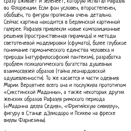
сразу оживает и зеленеет, которую испытал Рафаэль
во Флоренции. Если фон условен, второстепенен,
обобщён, то фигуры прописаны очень детально.
Сейчас картина находится в Берлинской картинной
галерее. Рафаэля привлекли новые композиционные
решения (пространственная пирамида) и методы
светотеневой моделировки (сфумато), более глубокое
понимание гармонического единства человека и
природы (натурфилософский пантеизм), разработка
проблем психологического богатства душевных
взаимосвязей образов (тайна леонардовской
одушевленности). То же касается и части одеяния
Марии. Вероятнее всего она и послужила прототипом
«Сикстинской Мадонны», а также некоторых других
женских образов Рафаэля римского периода
(«Мадонна делла Седия», «Фригийскую сивиллу»,
фигуру в Станце дЭлиодоро и Психею на фреске
виллы Фарнезины).