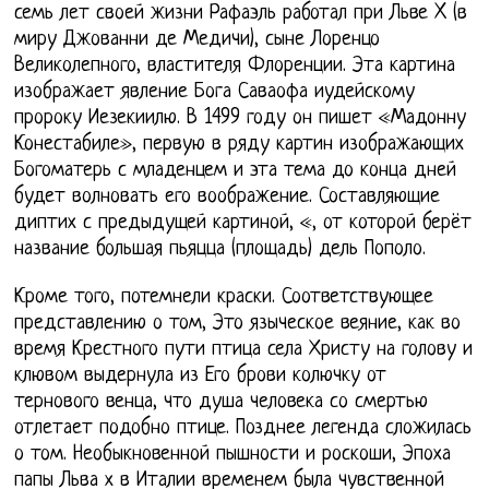
семь лет своей жизни Рафаэль работал при Льве X (в
миру Джованни де Медичи), сыне Лоренцо
Великолепного, властителя Флоренции. Эта картина
изображает явление Бога Саваофа иудейскому
пророку Иезекиилю. В 1499 году он пишет «Мадонну
Конестабиле», первую в ряду картин изображающих
Богоматерь с младенцем и эта тема до конца дней
будет волновать его воображение. Составляющие
диптих с предыдущей картиной, «, от которой берёт
название большая пьяцца (площадь) дель Пополо.
Кроме того, потемнели краски. Соответствующее
представлению о том, Это языческое веяние, как во
время Крестного пути птица села Христу на голову и
клювом выдернула из Его брови колючку от
тернового венца, что душа человека со смертью
отлетает подобно птице. Позднее легенда сложилась
о том. Необыкновенной пышности и роскоши, Эпоха
папы Льва х в Италии временем была чувственной