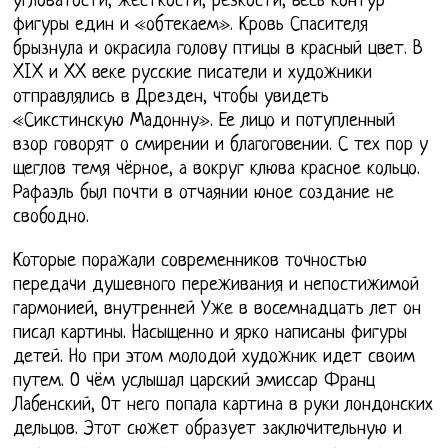
угловатости, жёсткости, резкости, весь контур
фигуры един и «обтекаем». Кровь Спасителя
брызнула и окрасила голову птицы в красный цвет. В
XIX и XX веке русские писатели и художники
отправлялись в Дрезден, чтобы увидеть
«Сикстинскую Мадонну». Ее лицо и потупленный
взор говорят о смирении и благоговении. С тех пор у
щеглов темя чёрное, а вокруг клюва красное кольцо.
Рафаэль был почти в отчаянии юное создание не
свободно.
Которые поражали современников точностью
передачи душевного переживания и непостижимой
гармонией, внутренней Уже в восемнадцать лет он
писал картины. Насыщенно и ярко написаны фигуры
детей. Но при этом молодой художник идет своим
путем. О чём услышал царский эмиссар Франц
Лабенский, От него попала картина в руки лондонских
дельцов. Этот сюжет образует заключительную и