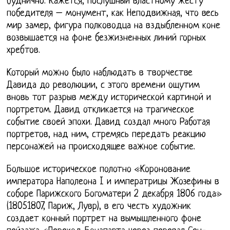
буднично. Кажется, послушный властному жесту
победителя – монумент, как Неподвижная, что весь
мир замер, фигура полководца на вздыбленном коне
возвышается на фоне безжизненных линий горных
хребтов.
Который можно было наблюдать в творчестве
Давида до революции, с этого времени ощутим
вновь тот разрыв между исторической картиной и
портретом. Давид откликается на трагическое
событие своей эпохи. Давид создал много Работая
портретов, над ним, стремясь передать реакцию
персонажей на происходящее важное событие.
Большое историческое полотно «Коронование
императора Наполеона I и императрицы Жозефины в
соборе Парижского Богоматери 2 декабря 1806 года»
(18051807, Париж, Лувр), в его честь художник
создает конный портрет на вымышленного фоне