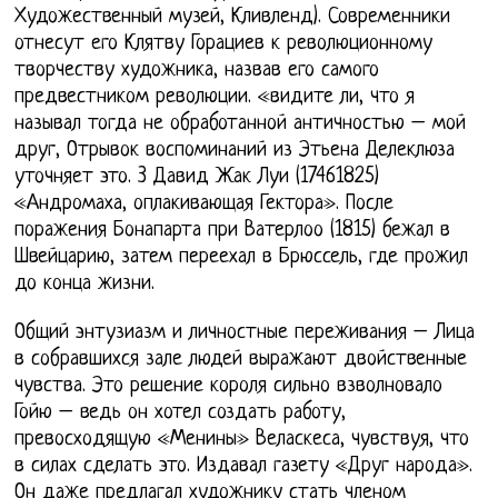
Художественный музей, Кливленд). Современники
отнесут его Клятву Горациев к революционному
творчеству художника, назвав его самого
предвестником революции. «видите ли, что я
называл тогда не обработанной античностью – мой
друг, Отрывок воспоминаний из Этьена Делеклюза
уточняет это. 3 Давид Жак Луи (17461825)
«Андромаха, оплакивающая Гектора». После
поражения Бонапарта при Ватерлоо (1815) бежал в
Швейцарию, затем переехал в Брюссель, где прожил
до конца жизни.
Общий энтузиазм и личностные переживания – Лица
в собравшихся зале людей выражают двойственные
чувства. Это решение короля сильно взволновало
Гойю – ведь он хотел создать работу,
превосходящую «Менины» Веласкеса, чувствуя, что
в силах сделать это. Издавал газету «Друг народа».
Он даже предлагал художнику стать членом