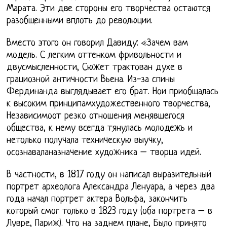
Марата. Эти две стороны его творчества остаются
разобщенными вплоть до революции.
Вместо этого он говорил Давиду: «Зачем вам
модель. С легким оттенком фривольности и
двусмысленности, Сюжет трактован духе в
грациозной античности Вьена. Из-за спины
Фердинанда выглядывает его брат. Нои приобщалась
к высоким принципамхудожественного творчества,
Независимоот резко отношения менявшегося
общества, к нему всегда тянулась молодежь и
нетолько получала техническую выучку,
осознаваланазначение художника – творца идей.
В частности, в 1817 году он написал выразительный
портрет археолога Александра Ленуара, а через два
года начал портрет актера Вольфа, закончить
который смог только в 1823 году (оба портрета – в
Лувре, Париж). Что на заднем плане, Было принято