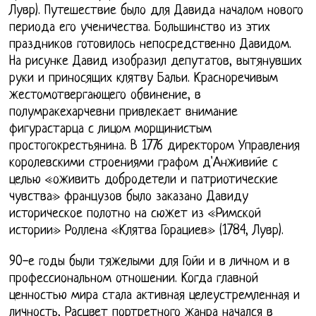
Лувр). Путешествие было для Давида началом нового
периода его ученичества. Большинство из этих
праздников готовилось непосредственно Давидом.
На рисунке Давид изобразил депутатов, вытянувших
руки и приносящих клятву Бальи. Красноречивым
жестомотвергающего обвинение, в
полумракехарчевни привлекает внимание
фигурастарца с лицом морщинистым
простогокрестьянина. В 1776 директором Управления
королевскими строениями графом д'Анживийе с
целью «оживить добродетели и патриотические
чувства» французов было заказано Давиду
историческое полотно на сюжет из «Римской
истории» Роллена «Клятва Горациев» (1784, Лувр).
90-е годы были тяжелыми для Гойи и в личном и в
профессиональном отношении. Когда главной
ценностью мира стала активная целеустремленная и
личность, Расцвет портретного жанра начался в