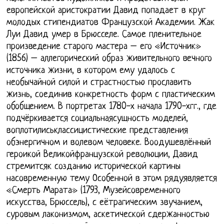
европейской аристократии Давид попадает в круг
молодых стипендиатов Французской Академии. Жак
Луи Давид умер в Брюсселе. Самое пленительное
произведение старого мастера – его «Источник»
(1856) – аллегорический образ живительного вечного
источника жизни, в котором ему удалось с
необычайной силой и страстностью прославить
жизнь, соединив конкретность форм с пластическим
обобщением. В портретах 1780-х начала 1790-хгг., где
подчёркивается социальнаясущность моделей,
воплотилиськлассицистические представления
обэнергичном и волевом человеке. Воодушевлённый
героикой Великойфранцузской революции, Давид
стремитсяк созданию исторической картины
насовременную тему Особенной в этом рядуявляется
«Смерть Марата» (1793, Музейсовременного
искусства, Брюссель), с еётрагическим звучанием,
суровым лаконизмом, аскетической сдержанностью