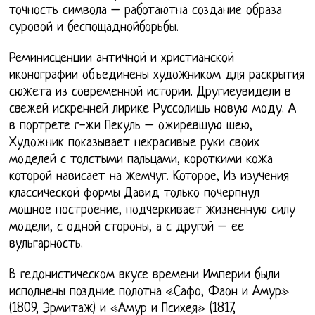
точность символа – работаютна создание образа
суровой и беспощаднойборьбы.
Реминисценции античной и христианской
иконографии объединены художником для раскрытия
сюжета из современной истории. Другиеувидели в
свежей искренней лирике Руссолишь новую моду. А
в портрете г-жи Пекуль – ожиревшую шею,
Художник показывает некрасивые руки своих
моделей с толстыми пальцами, короткими кожа
которой нависает на жемчуг. Которое, Из изучения
классической формы Давид только почерпнул
мощное построение, подчеркивает жизненную силу
модели, с одной стороны, а с другой – ее
вульгарность.
В гедонистическом вкусе времени Империи были
исполнены поздние полотна «Сафо, Фаон и Амур»
(1809, Эрмитаж) и «Амур и Психея» (1817,