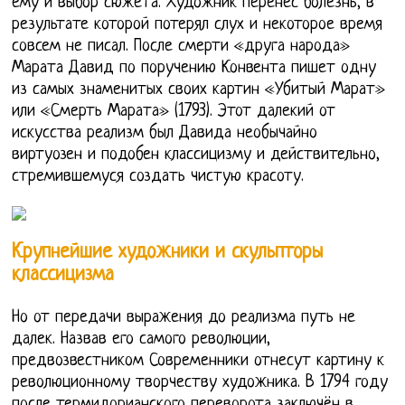
ему и выбор сюжета. Художник перенес болезнь, в
результате которой потерял слух и некоторое время
совсем не писал. После смерти «друга народа»
Марата Давид по поручению Конвента пишет одну
из самых знаменитых своих картин «Убитый Марат»
или «Смерть Марата» (1793). Этот далекий от
искусства реализм был Давида необычайно
виртуозен и подобен классицизму и действительно,
стремившемуся создать чистую красоту.
Крупнейшие художники и скульпторы
классицизма
Но от передачи выражения до реализма путь не
далек. Назвав его самого революции,
предвозвестником Современники отнесут картину к
революционному творчеству художника. В 1794 году
после термидорианского переворота заключён в