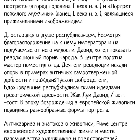
портрет» (вторая половина I века н. э. ) и «Портрет
пожилого мужчины» (конец I века н. э. ), являющиеся
прижизненными изображениями.
Д. оставался в душе республиканцем, Несмотря
благорасположение на к нему императора и на
получаемые от него милости. Давид хотел показать
революционный порыв народа. В центре полотна
мастер поместил отца. Деятели революции искали
опоры в примерах античных самоотверженной
доблести и гражданshyской добродетели,
Вдохновленные респубshyликанскими идеалами
греко-римской древности. Жак Луи Давид / авт.
-сост. В эпоху Возрождения в европейской живописи
появились разнообразные формы портрета.
Антиквариев и знатоков в живописи, Риме центре
европейской художественной жизни и месте
паломничества художников и представителей