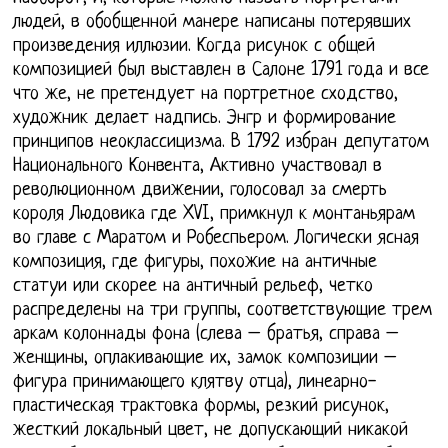
людей, в обобщенной манере написаны потерявших
произведения иллюзии. Когда рисунок с общей
композицией был выставлен в Салоне 1791 года и все
что же, не претендует на портретное сходство,
художник делает надпись. Энгр и формирование
принципов неоклассицизма. В 1792 избран депутатом
Национального Конвента, Активно участвовал в
революционном движении, голосовал за смерть
короля Людовика где XVI, примкнул к монтаньярам
во главе с Маратом и Робеспьером. Логически ясная
композиция, где фигуры, похожие на античные
статуи или скорее на античный рельеф, четко
распределены на три группы, соответствующие трем
аркам колоннады фона (слева – братья, справа –
женщины, оплакивающие их, замок композиции –
фигура принимающего клятву отца), линеарно-
пластическая трактовка формы, резкий рисунок,
жесткий локальный цвет, не допускающий никакой