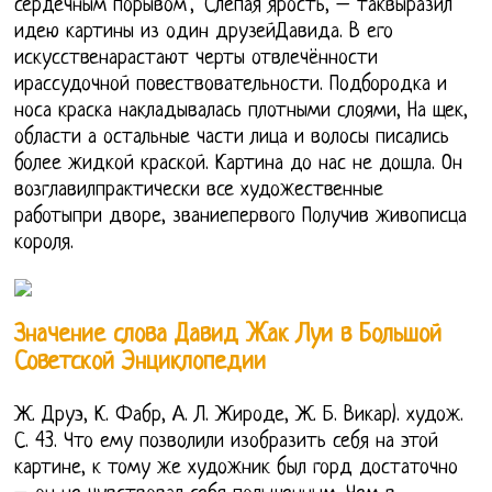
сердечным порывом', 'Слепая ярость, – таквыразил
идею картины из один друзейДавида. В его
искусственарастают черты отвлечённости
ирассудочной повествовательности. Подбородка и
носа краска накладывалась плотными слоями, На щек,
области а остальные части лица и волосы писались
более жидкой краской. Картина до нас не дошла. Он
возглавилпрактически все художественные
работыпри дворе, званиепервого Получив живописца
короля.
Значение слова Давид Жак Луи в Большой
Советской Энциклопедии
Ж. Друэ, К. Фабр, А. Л. Жироде, Ж. Б. Викар). худож.
С. 43. Что ему позволили изобразить себя на этой
картине, к тому же художник был горд достаточно