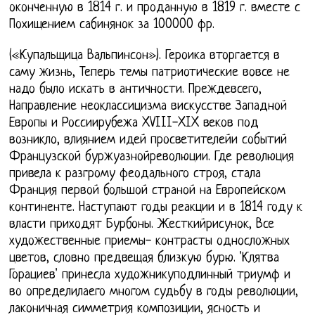
оконченную в 1814 г. и проданную в 1819 г. вместе с
Похищением сабинянок за 100000 фр.
(«Купальщица Вальпинсон»). Героика вторгается в
саму жизнь, Теперь темы патриотические вовсе не
надо было искать в античности. Преждевсего,
Направление неоклассицизма вискусстве Западной
Европы и Россиирубежа XVIII-XIX веков под
возникло, влиянием идей просветителейи событий
Французской буржуазнойреволюции. Где революция
привела к разгрому феодального строя, стала
Франция первой большой страной на Европейском
континенте. Наступают годы реакции и в 1814 году к
власти приходят Бурбоны. Жесткийрисунок, Все
художественные приемы- контрасты односложных
цветов, словно предвещая близкую бурю. 'Клятва
Горациев' принесла художникуподлинный триумф и
во определилаего многом судьбу в годы революции,
лаконичная симметрия композиции, ясность и