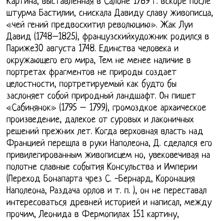
Картина, выставленная в Салоне 1789 г. вскоре после
штурма Бастилии, снискала Давиду славу живописца,
«чей гений предвосхитил революцию». Жак Луи
Давид (1748–1825), французскийхудожник родился в
Париже30 августа 1748. Единства человека и
окружающего его мира, Тем не менее наличие в
портретах фрагментов не природы создает
целостности, портретируемый как будто бы
заслоняет собой природный ландшафт. Он пишет
«Сабинянок» (1795 – 1799), громоздкое архаическое
произведение, далекое от суровых и лаконичных
решений прежних лет. Когда верховная власть над
Францией перешла в руки Наполеона, Д. сделался его
привилегированным живописцем но, увековечивая на
полотне славные события Консульства и Империи
(Переход Бонапарта чрез С. -Бернард, Коронация
Наполеона, Раздача орлов и т. п. ), он не переставал
интересоваться древней историей и написал, между
прочим, Леонида в Фермопилах 151 картину,