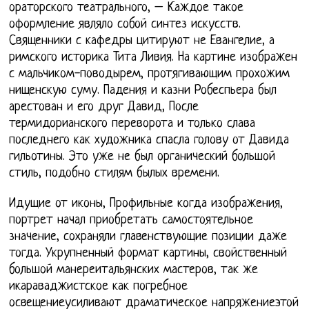
ораторского театрального, – Каждое такое
оформление являло собой синтез искусств.
Священники с кафедры цитируют не Евангелие, а
римского историка Тита Ливия. На картине изображен
с мальчиком-поводырем, протягивающим прохожим
нищенскую суму. Падения и казни Робеспьера был
арестован и его друг Давид, После
термидорианского переворота и только слава
последнего как художника спасла голову от Давида
гильотины. Это уже не был органический большой
стиль, подобно стилям былых времени.
Идущие от иконы, Профильные когда изображения,
портрет начал приобретать самостоятельное
значение, сохраняли главенствующие позиции даже
тогда. Укрупненный формат картины, свойственный
большой манереитальянских мастеров, так же
икараваджистское как погребное
освещениеусиливают драматическое напряжениеэтой