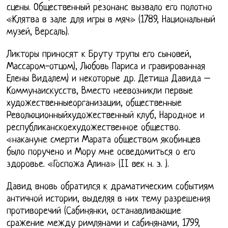
сцены. Общественный резонанс вызвало его полотно
«Клятва в зале для игры в мяч» (1789, Национальный
музей, Версаль).
Ликторы приносят к Бруту трупы его сыновей,
Массаром-отцом), Любовь Париса и гравированная
Елены Видалем) и некоторые др. Детища Давида –
Коммунаискусств, Вместо неевозникли первые
художественныеорганизации, общественные
Революционныйхудожественный клуб, Народное и
республиканскоехудожественное общество.
«накануне смерти Марата обществом якобинцев
было поручено и Мору мне осведомиться о его
здоровье. «Госпожа Алина» (II век н. э. ).
Давид вновь обратился к драматическим событиям
античной истории, выделяя в них тему разрешения
противоречий (Сабинянки, останавливающие
сражение между римлянами и сабинянами, 1799,