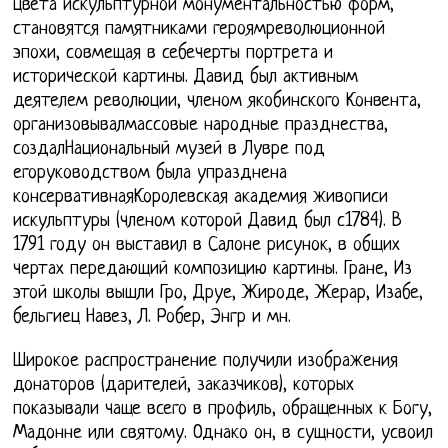
цвета искульптурной монументальностью форм,
становятся памятниками героямреволюционной
эпохи, совмещая в себечерты портрета и
исторической картины. Давид был активным
деятелем революции, членом якобинского Конвента,
организовывалмассовые народные празднества,
создалНациональный музей в Лувре под
егоруководством была упразднена
консервативнаяКоролевская академия живописи
искульптуры (членом которой Давид был с1784). В
1791 году он выставил в Салоне рисунок, в общих
чертах передающий композицию картины. Гране, Из
этой школы вышли Гро, Друе, Жироде, Жерар, Изабе,
бельгиец Навез, Л. Робер, Энгр и мн.
Широкое распространение получили изображения
донаторов (дарителей, заказчиков), которых
показывали чаще всего в профиль, обращенных к Богу,
Мадонне или святому. Однако он, в сущности, усвоил