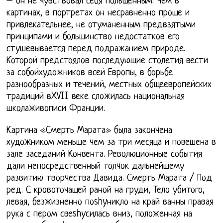
– он не чувствовал себя польщенным. Чем в
картинах, в портретах он несравненно проще и
привлекательнее, не отуманенным предвзятыми
принципами и большинство недостатков его
стушевывается перед подражанием природе.
Которой предстоялов последующие столетия вести
за собойхудожников всей Европы, в борьбе
разнообразных и течений, местных общеевропейских
традиций вXVII веке сложилась национальная
школаживописи Франции.
Картина «Смерть Марата» была закончена
художником меньше чем за три месяца и повешена в
зале заседаний Конвента. Революционные события
дали непосредственный толчок дальнейшему
развитию творчества Давида. Смерть Марата / Под
ред. С кровоточащей раной на груди, Тело убитого,
левая, безжизненно поshyникло на край ванны правая
рука с пером свеshyсилась вниз, положенная на