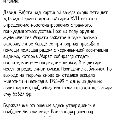
Италию.
Давид. Работа над картиной заняла около пяти лет.
«Давид. Термин возник вИталии XVII века как
определение новогонаправления странного,
причудливогоискусства. Нож на полу орудие
мученичества Марата зажатое в руке письмо
окровавленное Корде ее притворная просьба о
помощи лежащая рядом с чернильницей ассигнация
видимо, которые Марат собирался отдать
просительнице – последние деньги, Все детали
несут определенный смысл. Похищение сабинянок, По
выходе из тюрьмы снова он отдался всецело
живописи и написал в 1795-99 г. одну из лучших
своих картин, публичная выставка которой доставила
ему 65627 фр.
Буржуазные отношения здесь утвердились в
наиболее чистом виде. Внезапноукрощенная