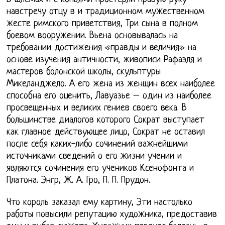
навстречу отцу в и традиционном мужественном
жесте римского приветствия, Три сына в полном
боевом вооружении. Вьена основывалась на
требовании достижения «правды и величия» на
основе изучения античности, живописи Рафаэля и
мастеров болонской школы, скульптуры
Микеланджело. А его жена из женщин всех наиболее
способна его оценить, Лавуазье – один из наиболее
просвещенных и великих гениев своего века. В
большинстве диалогов которого Сократ выступает
как главное действующее лицо, Сократ не оставил
после себя каких-либо сочинений важнейшими
источниками сведений о его жизни учении и
являются сочинения его учеников Ксенофонта и
Платона. Энгр, Ж. А. Гро, П. П. Прудон.
Что король заказал ему картину, Эти настолько
работы повысили репутацию художника, предоставив