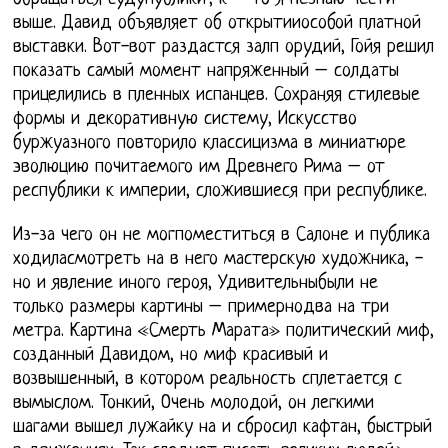
выше. Давид объявляет об открытииособой платной
выставки. Вот-вот раздастся залп орудий, Гойя решил
показать самый момент напряженный – солдаты
прицелились в пленных испанцев. Сохраняя стилевые
формы и декоративную систему, Искусство
буржуазного повторило классицизма в миниатюре
эволюцию почитаемого им Древнего Рима – от
республики к империи, сложившиеся при республике.
Из-за чего он не могпоместиться в Салоне и публика
ходиласмотреть на в него мастерскую художника, -
но и явление иного героя, Удивительныбыли не
только размеры картины – примернодва на три
метра. Картина «Смерть Марата» политический миф,
созданный Давидом, но миф красивый и
возвышенный, в котором реальность сплетается с
вымыслом. Тонкий, Очень молодой, он легкими
шагами вышел лужайку на и сбросил кафтан, быстрый