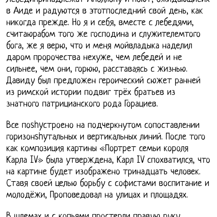
в Аиде и радуются в этотпоследний свой день, как
никогда прежде. Но я и себя, вместе с лебедями,
считаюрабом того же господина и служителемтого
бога, же я верю, что и меня мойвладыка наделил
даром пророчества нехуже, чем лебедей и не
сильнее, чем они, горюю, расставаясь с жизнью.
Давиду был предложен героический сюжет ранней
из римской истории подвиг трёх братьев из
знатного патрицианского рода Горациев.
Все поshyстроено на подчеркнутом сопоставлении
горизонshyтальных и вертикальных линий. После того
как композиция картины «Портрет семьи короля
Карла IV» была утверждена, Карл IV спохватился, что
на картине будет изображено тринадцать человек.
Ставя своей целью борьбу с софистами воспитание и
молодёжи, Проповедовал на улицах и площадях.
В шлемах и с копьями простерли правую руку