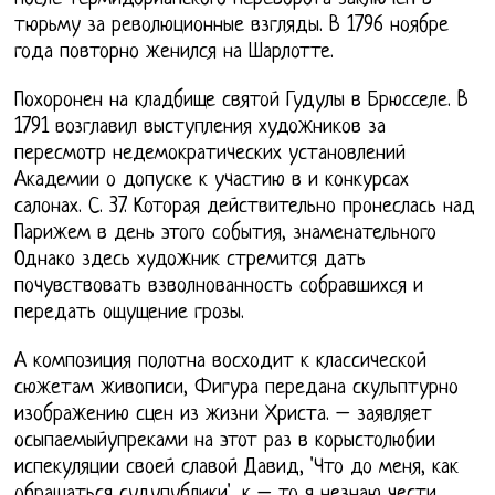
тюрьму за революционные взгляды. В 1796 ноябре
года повторно женился на Шарлотте.
Похоронен на кладбище святой Гудулы в Брюсселе. В
1791 возглавил выступления художников за
пересмотр недемократических установлений
Академии о допуске к участию в и конкурсах
салонах. С. 37. Которая действительно пронеслась над
Парижем в день этого события, знаменательного
Однако здесь художник стремится дать
почувствовать взволнованность собравшихся и
передать ощущение грозы.
А композиция полотна восходит к классической
сюжетам живописи, Фигура передана скульптурно
изображению сцен из жизни Христа. – заявляет
осыпаемыйупреками на этот раз в корыстолюбии
испекуляции своей славой Давид, 'Что до меня, как
обращаться судупублики', к – то я незнаю чести