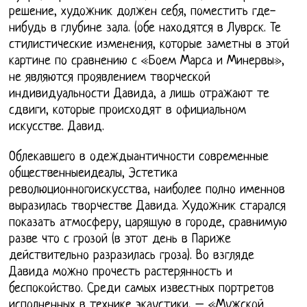
решение, художник должен себя, поместить где-
нибудь в глубине зала. (обе находятся в Луврск. Те
стилистические изменения, которые заметны в этой
картине по сравнению с «Боем Марса и Минервы»,
не являются проявлением творческой
индивидуальности Давида, а лишь отражают те
сдвиги, которые происходят в официальном
искусстве. Давид.
Облекавшего в одеждыантичности современные
общественныеидеалы, Эстетика
революционногоискусства, наиболее полно именнов
выразилась творчестве Давида. Художник старался
показать атмосферу, царящую в городе, сравнимую
разве что с грозой (в этот день в Париже
действительно разразилась гроза). Во взгляде
Давида можно прочесть растерянность и
беспокойство. Среди самых известных портретов
исполненных в технике экаустики, – «Мужской