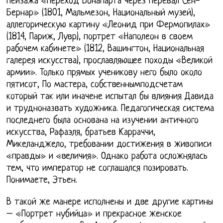
пейзажа «Переход Бонапарта через перевал Сен-
Бернар» (1801, Мальмезон, Национальный музей),
аллегорическую картину «Леонид при Фермопилах»
(1814, Париж, Лувр), портрет «Наполеон в своем
рабочем кабинете» (1812, Вашингтон, Национальная
галерея искусства), прославляющее походы «Великой
армии». Только прямых ученикову него было около
пятисот, По мастера, собственнымподсчетам
который так или иначене испытал бы влияния Давида
и трудноназвать художника. Педагогическая система
последнего была основана на изучении античного
искусства, Рафаэля, братьев Карраччи,
Микеланджело, требовании достижения в живописи
«правды» и «величия». Однако работа осложнялась
тем, что император не соглашался позировать.
Понимаете, Этьен.
В такой же манере исполнены и две другие картины
– «Портрет нубийца» и прекрасное женское