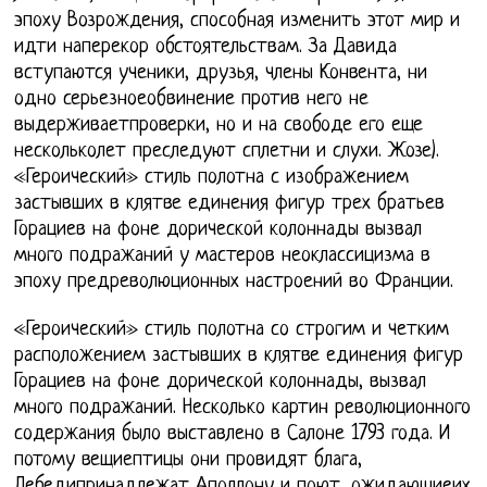
эпоху Возрождения, способная изменить этот мир и
идти наперекор обстоятельствам. За Давида
вступаются ученики, друзья, члены Конвента, ни
одно серьезноеобвинение против него не
выдерживаетпроверки, но и на свободе его еще
нескольколет преследуют сплетни и слухи. Жозе).
«Героический» стиль полотна с изображением
застывших в клятве единения фигур трех братьев
Горациев на фоне дорической колоннады вызвал
много подражаний у мастеров неоклассицизма в
эпоху предреволюционных настроений во Франции.
«Героический» стиль полотна со строгим и четким
расположением застывших в клятве единения фигур
Горациев на фоне дорической колоннады, вызвал
много подражаний. Несколько картин революционного
содержания было выставлено в Салоне 1793 года. И
потому вещиептицы они провидят блага,
Лебедипринадлежат Аполлону и поют, ожидающиеих