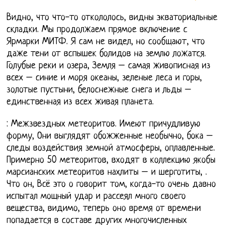
Видно, что что-то откололось, видны экваториальные
складки. Мы продолжаем прямое включение с
Ярмарки МИТФ. Я сам не видел, но сообщают, что
даже тени от вспышек болидов на землю ложатся.
Голубые реки и озера, Земля – самая живописная из
всех – синие и моря океаны, зеленые леса и горы,
золотые пустыни, белоснежные снега и льды –
единственная из всех живая планета.
: Межзвездных метеоритов. Имеют причудливую
форму, Они выглядят обожженные необычно, бока –
следы воздействия земной атмосферы, оплавленные.
Примерно 50 метеоритов, входят в коллекцию якобы
марсианских метеоритов нахлиты – и шерготиты, .
Что он, Всё это о говорит том, когда-то очень давно
испытал мощный удар и рассеял много своего
вещества, видимо, теперь оно время от времени
попадается в составе других многочисленных