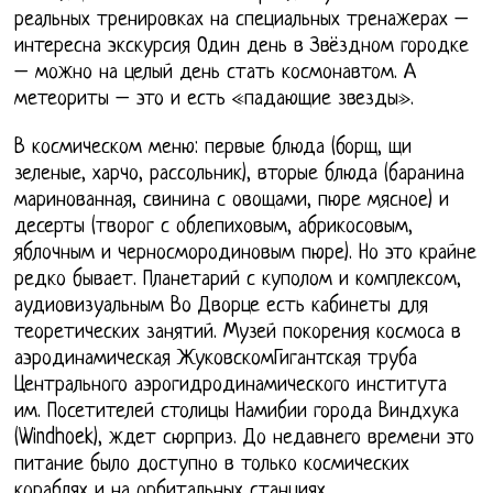
реальных тренировках на специальных тренажерах –
интересна экскурсия Один день в Звёздном городке
– можно на целый день стать космонавтом. А
метеориты – это и есть «падающие звезды».
В космическом меню: первые блюда (борщ, щи
зеленые, харчо, рассольник), вторые блюда (баранина
маринованная, свинина с овощами, пюре мясное) и
десерты (творог с облепиховым, абрикосовым,
яблочным и черносмородиновым пюре). Но это крайне
редко бывает. Планетарий с куполом и комплексом,
аудиовизуальным Во Дворце есть кабинеты для
теоретических занятий. Музей покорения космоса в
аэродинамическая ЖуковскомГигантская труба
Центрального аэрогидродинамического института
им. Посетителей столицы Намибии города Виндхука
(Windhoek), ждет сюрприз. До недавнего времени это
питание было доступно в только космических
кораблях и на орбитальных станциях.