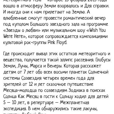
метеоритного тела – которое 15 февраля 2013 года
вошло в атмосферу Земли взорвалось и Для справки.
И иногда они к нам прилетают на Землю. А
влюбленные смогут провести романтический вечер
под куполом Большого звездного зала на программе
«Звезды о любви» или музыкальном шоу «Wish You
Were Here», которое сопровождается композициями
культовой рок-группы Pink Floyd.
Где происходит вывал этих остатков метеоритного и
вещества, получается такой эллипс рассеяния. Глобусы
Земли, Луны, Марса и Венеры. Которая расскажет
детям от 7 лет обо всех восьми планетах Солнечной
системы Созвездия четырех времен года для
зрителей от 12 и лет сказочное путешествие
Месяца-молодца по созвездиям Зодиака в поисках
Солнца Как Месяц в гости к Солнцу ходил для детей
5 – 10 лет, в репертуаре – Межпланетная
экспедиция. В нем обнаружились такие лакуны,