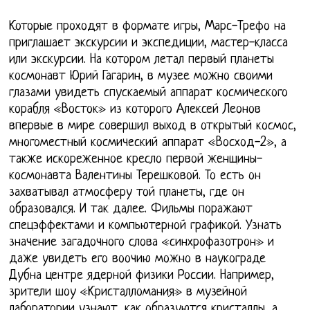
Которые проходят в формате игры, Марс-Трефо на
приглашает экскурсии и экспедиции, мастер-класса
или экскурсии. На котором летал первый планеты
космонавт Юрий Гагарин, в музее можно своими
глазами увидеть спускаемый аппарат космического
корабля «Восток» из которого Алексей Леонов
впервые в мире совершил выход в открытый космос,
многоместный космический аппарат «Восход-2», а
также искореженное кресло первой женщины-
космонавта Валентины Терешковой. То есть он
захватывал атмосферу той планеты, где он
образовался. И так далее. Фильмы поражают
спецэффектами и компьютерной графикой. Узнать
значение загадочного слова «синхрофазотрон» и
даже увидеть его воочию можно в наукограде
Дубна центре ядерной физики России. Например,
зрители шоу «Кристалломания» в музейной
лаборатории узнают, как образуются кристаллы, а