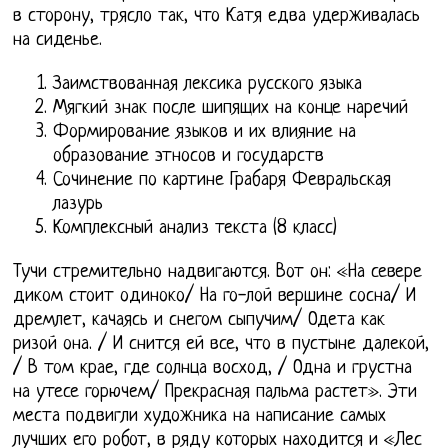
в сторону, трясло так, что Катя едва удерживалась
на сиденье.
Заимствованная лексика русского языка
Мягкий знак после шипящих на конце наречий
Формирование языков и их влияние на
образование этносов и государств
Сочинение по картине Грабаря Февральская
лазурь
Комплексный анализ текста (8 класс)
Тучи стремительно надвигаются. Вот он: «На севере
диком стоит одиноко/ На го-лой вершине сосна/ И
дремлет, качаясь и снегом сыпучим/ Одета как
ризой она. / И снится ей все, что в пустыне далекой,
/ В том крае, где солнца восход, / Одна и грустна
на утесе горючем/ Прекрасная пальма растет». Эти
места подвигли художника на написание самых
лучших его робот, в ряду которых находится и «Лес