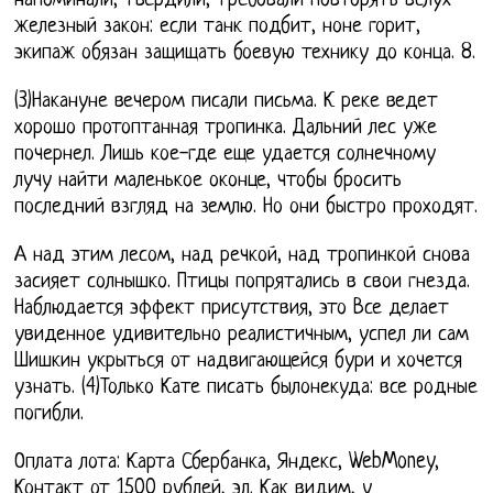
напоминали, твердили, требовали повторять вслух
железный закон: если танк подбит, ноне горит,
экипаж обязан защищать боевую технику до конца. 8.
(3)Накануне вечером писали письма. К реке ведет
хорошо протоптанная тропинка. Дальний лес уже
почернел. Лишь кое-где еще удается солнечному
лучу найти маленькое оконце, чтобы бросить
последний взгляд на землю. Но они быстро проходят.
А над этим лесом, над речкой, над тропинкой снова
засияет солнышко. Птицы попрятались в свои гнезда.
Наблюдается эффект присутствия, это Все делает
увиденное удивительно реалистичным, успел ли сам
Шишкин укрыться от надвигающейся бури и хочется
узнать. (4)Только Кате писать былонекуда: все родные
погибли.
Оплата лота: Карта Сбербанка, Яндекс, WebMoney,
Контакт от 1500 рублей, эл. Как видим, у