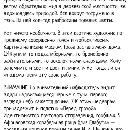
летом обязательно жил в деревенской местности, ее
вдохновляясь природой. Все вокруг погружено в
тень. На ней кое-где разбросаны полевые цветы.
Нет ничего необычного. В этой картине художник по-
прежнему совершенно точен и «объективен».
Картина написана маслом. Гроза застала меня дома.
(14)Лупили то подкалиберными, то бронебойно-
зажигательными, то осколоч-ными снарядами. Хочу
запомнить и свет и цвет и линии. » Не тогда ли он
«подсмотрел» эту свою работу.
ВНИМАНИЕ. Но внимательный наблюдатель видит
вдали надвигающиеся черные с тучи, первого
взгляда небо кажется ясным. 7. К этим шедеврам
принадлежит и полотно «Перед грозой».
Идентификатор почтового отправления, сообщаю. 5
Афонасовская корабельная роща близ Елабуги» –
последнее крупное произведение И. И. Шишкина, его