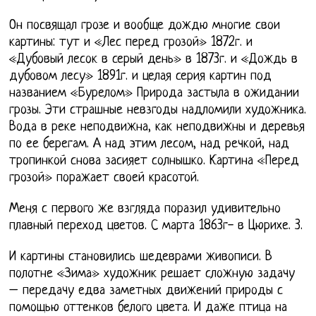
Он посвящал грозе и вообще дождю многие свои
картины: тут и «Лес перед грозой» 1872г. и
«Дубовый лесок в серый день» в 1873г. и «Дождь в
дубовом лесу» 1891г. и целая серия картин под
названием «Бурелом» Природа застыла в ожидании
грозы. Эти страшные невзгоды надломили художника.
Вода в реке неподвижна, как неподвижны и деревья
по ее берегам. А над этим лесом, над речкой, над
тропинкой снова засияет солнышко. Картина «Перед
грозой» поражает своей красотой.
Меня с первого же взгляда поразил удивительно
плавный переход цветов. С марта 1863г- в Цюрихе. 3.
И картины становились шедеврами живописи. В
полотне «Зима» художник решает сложную задачу
– передачу едва заметных движений природы с
помощью оттенков белого цвета. И даже птица на