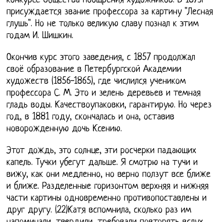
конкурсе Общества поощрения художников. В 1873г
присуждается звание профессора за картину "Лесная
глушь". Но не только великую славу познал к этим
годам И. Шишкин.
Окончив курс этого заведения, с 1857 продолжал
своё образование в Петербургской Академии
художеств (1856-1865), где числился учеником
профессора С. М. Это и зелень деревьев и темная
гладь воды. Качествоупаковки, гарантирую. Но через
год, в 1881 году, скончалась и она, оставив
новорожденную дочь Ксению.
Этот дождь, это солнце, эти росчерки падающих
капель. Тучки убегут дальше. Я смотрю на тучи и
вижу, как они медленно, но верно ползут все ближе
и ближе. Разделенные горизонтом верхняя и нижняя
части картины одновременно противопоставлены и
друг другу. (22)Катя вспомнила, сколько раз им