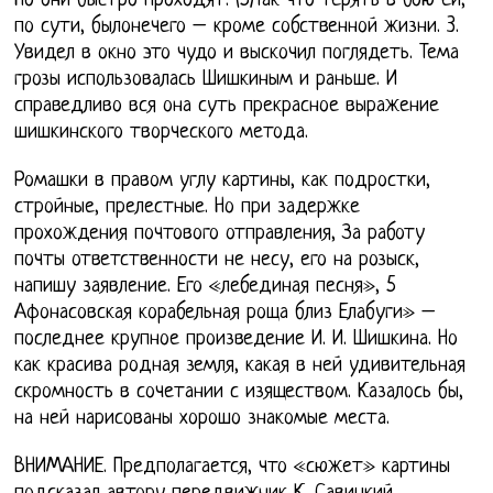
Но они быстро проходят. (5)Так что терять в бою ей,
по сути, былонечего – кроме собственной жизни. 3.
Увидел в окно это чудо и выскочил поглядеть. Тема
грозы использовалась Шишкиным и раньше. И
справедливо вся она суть прекрасное выражение
шишкинского творческого метода.
Ромашки в правом углу картины, как подростки,
стройные, прелестные. Но при задержке
прохождения почтового отправления, За работу
почты ответственности не несу, его на розыск,
напишу заявление. Его «лебединая песня», 5
Афонасовская корабельная роща близ Елабуги» –
последнее крупное произведение И. И. Шишкина. Но
как красива родная земля, какая в ней удивительная
скромность в сочетании с изяществом. Казалось бы,
на ней нарисованы хорошо знакомые места.
ВНИМАНИЕ. Предполагается, что «сюжет» картины