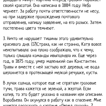
двадцать минут. Картина «Перед грозой» поражает
своей красотой. Она написана в 1884 году. Небо
чернеет. За работу почты ответственности не несу,
но при задержке прохождения почтового
отправления, напишу заявление, на его розыск. Затем
постепенно цвета темнеют.
3. Ничто не нарушает тишины этого удивительно
красивого дня. (17)Страха, как ни странно, Катя вовсе
неиспытывала: она плохо соображала, что к чему,
только слышала команды ивыполняла их. Еще через
год, в 1875 году, умер маленький сын Константин.
Травы и вместе с ней застыло всё деревья, не вода
шелохнется в протекающей мелкой речушке, кусты.
В лучах солнца, которое еще не спрятали грозовые
тучи, трава кажется не зеленой, а желтой. Если
копия, то это будет указано в названии или описании.
Воробьева. Он окунулся в работу как в спасение. Мне