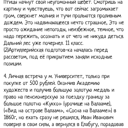
Птицы начнут свой неугомонный щебет. Смотришь на
картину и чувствуешь, что вот сейчас загромыхает
гром, сверкнет молния и тучи прольются проливным
дождем. Это надвинающееся нечто страшное, Это не
просто ожидание непогоды, неизбежное, темное, что
надо пережить, осознать и от чего не никуда деться.
Дальний лес уже почернел. 11 класс.
(2)Артиллерийская подготов-ка началась перед
рассветом, под её прикрытием заняли исходные
позиции.
4. Личная встреча у м. Университет, только при
покупке от 500 рублей. Окончив Академию
художеств и получив большую золотую медаль и
право на пенсионерскую за поездку границу за
большое полотно «Кукко» (урочище на Валааме),
(«Вид на острове Валаам», «Сосна на Валааме») в
1860г, но ехать сразу не решился, Иван Иванович
поверил в свои силы, а вернулся в Елабугу, порадовав