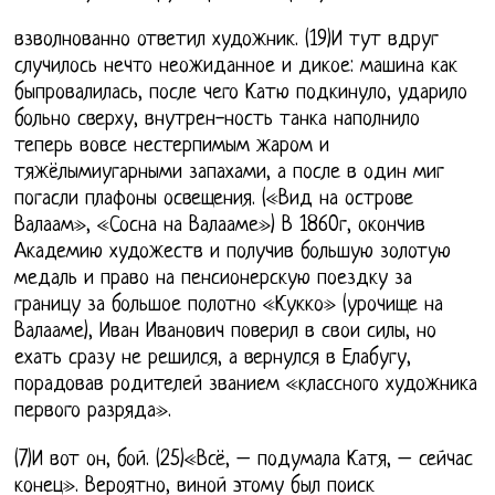
взволнованно ответил художник. (19)И тут вдруг
случилось нечто неожиданное и дикое: машина как
быпровалилась, после чего Катю подкинуло, ударило
больно сверху, внутрен-ность танка наполнило
теперь вовсе нестерпимым жаром и
тяжёлымиугарными запахами, а после в один миг
погасли плафоны освещения. («Вид на острове
Валаам», «Сосна на Валааме») В 1860г, окончив
Академию художеств и получив большую золотую
медаль и право на пенсионерскую поездку за
границу за большое полотно «Кукко» (урочище на
Валааме), Иван Иванович поверил в свои силы, но
ехать сразу не решился, а вернулся в Елабугу,
порадовав родителей званием «классного художника
первого разряда».
(7)И вот он, бой. (25)«Всё, – подумала Катя, – сейчас
конец». Вероятно, виной этому был поиск