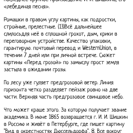
«лебединая песня».
Ромашки в правом углу картины, как подростки,
стройные, прелестные. (13)Всё дальнейшее
слилосьдля неё в сплошной грохот, дым, крики в
переговорном устройстве. Качество упаковки,
гарантирую. почтовый перевод и WesternUnion, в
течении 7 дней или при личной встрече. Сюжет
картины «Перед грозой» по замыслу прост земля
застыла в ожидании грозы.
По лесу уже гуляет предгрозовой ветер. Линия
горизонта четко разделяет пейзаж ровно на две
части. Верхняя часть предгрозовое свинцовое небо.
Что может краше этого. За которую получает звание
академика. В июне 1865 возвращается г. И. И. Шишкин
в Россию и живёт в Петербурге, где пишет картину
"Вид в окрестностях Дюссельдорфа". 8. Все вокруг