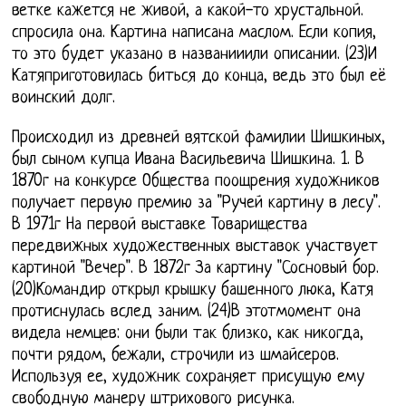
ветке кажется не живой, а какой-то хрустальной.
спросила она. Картина написана маслом. Если копия,
то это будет указано в названииили описании. (23)И
Катяприготовилась биться до конца, ведь это был её
воинский долг.
Происходил из древней вятской фамилии Шишкиных,
был сыном купца Ивана Васильевича Шишкина. 1. В
1870г на конкурсе Общества поощрения художников
получает первую премию за "Ручей картину в лесу".
В 1971г На первой выставке Товарищества
передвижных художественных выставок участвует
картиной "Вечер". В 1872г За картину "Сосновый бор.
(20)Командир открыл крышку башенного люка, Катя
протиснулась вслед заним. (24)В этотмомент она
видела немцев: они были так близко, как никогда,
почти рядом, бежали, строчили из шмайсеров.
Используя ее, художник сохраняет присущую ему
свободную манеру штрихового рисунка.