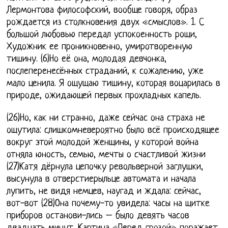
Лермонтова философский, вообще говоря, образ
рождается из столкновения двух «смыслов». 1. С
большой любовью передал успокоенность рощи,
Художник ее проникновенно, умиротворенную
тишину. (6)Но её она, молодая девчонка,
послеперенесённых страданий, к сожалению, уже
мало ценила. Я ощущаю тишину, которая воцарилась в
природе, ожидающей первых прохладных капель.
(26)Но, как ни странно, даже сейчас она страха не
ощутила: слишкомневероятно было всё происходящее
вокруг этой молодой женщины, у которой война
отняла юность, семью, мечты о счастливой жизни
(27)Катя дёрнула цепочку револьверной заглушки,
высунула в отверстиерыльце автомата и начала
лупить, не видя немцев, наугад и ждала: сейчас,
вот-вот (28)Она почему-то увидела: часы на щитке
приборов останови-лись – было девять часов