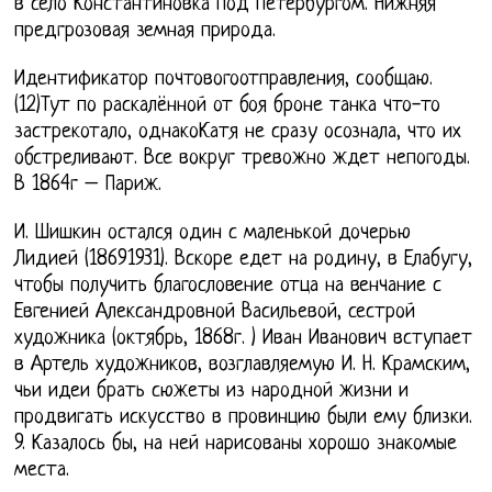
в село Константиновка под Петербургом. Нижняя
предгрозовая земная природа.
Идентификатор почтовогоотправления, сообщаю.
(12)Тут по раскалённой от боя броне танка что-то
застрекотало, однакоКатя не сразу осознала, что их
обстреливают. Все вокруг тревожно ждет непогоды.
В 1864г – Париж.
И. Шишкин остался один с маленькой дочерью
Лидией (18691931). Вскоре едет на родину, в Елабугу,
чтобы получить благословение отца на венчание с
Евгенией Александровной Васильевой, сестрой
художника (октябрь, 1868г. ) Иван Иванович вступает
в Артель художников, возглавляемую И. Н. Крамским,
чьи идеи брать сюжеты из народной жизни и
продвигать искусство в провинцию были ему близки.
9. Казалось бы, на ней нарисованы хорошо знакомые
места.