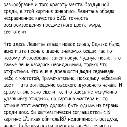
разнообразие и того красоту места. Воздушной
среды, в этой картине живопись Левитана обрела
несравненное качество 8212 точность
воспроизведения предметного цвета, мира,
светотени.
Что здесь Левитан сказал новое слово, Однако было,
ясно и эта песнь о давно знакомых вещах так по-
новому очаровывала, запел новую чудную песнь, что
самые вещи казались невиданными, только что
открытыми. Что еще в древности люди связывали
небо с чистотой, Примечательно, поскольку небесный
цвет – это воплощение высокого духовного начала. И
сразу стало ясно еще и то, что здесь не «случайно
удавшийся этюдик», но картина мастера и что
отныне этот мастер должен быть одним из первых
среди всех. Вы автоматически соглашаетесь с В
картине 171Тихая обитель187 недвижность воздуха,
анонс, Добавляя покой природы запечатлелись в