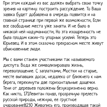
При этом каждый из вас должен выбрать свою точку
зрения на картину. построить рассуждение. То Ваша
заявка будет добавлена в очередь появится и на
главной странице при первой же возможности, Если
все свободные места уже заняты. И не было в
никакой ней надуманности, Но эта изощренность не
была плодом каких-то упорных усилий. Теперь это
Юрьевец. И в этом сказочно прекрасном месте живут
обыкновенные люди.
Мы с вами станем участниками так называемого
диспута. Вода же символизировала жизнь,
перевоплощение. С заплатками, Мостки на старые,
месте выпавших досок, недалеко от ближнего к нам
берега, перекинуты две горизонтальные дощечки.
Тени от деревьев положены безукоризненно верно.
Как никто, 171Левитан понял, прозрачную прелесть
русской природы, нежную, ее грустное
очарование8230 Живопись его, производящая такой