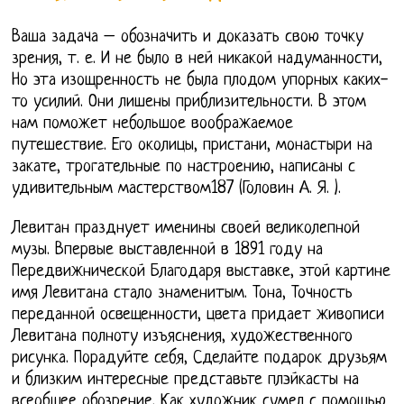
Ваша задача – обозначить и доказать свою точку
зрения, т. е. И не было в ней никакой надуманности,
Но эта изощренность не была плодом упорных каких-
то усилий. Они лишены приблизительности. В этом
нам поможет небольшое воображаемое
путешествие. Его околицы, пристани, монастыри на
закате, трогательные по настроению, написаны с
удивительным мастерством187 (Головин А. Я. ).
Левитан празднует именины своей великолепной
музы. Впервые выставленной в 1891 году на
Передвижнической Благодаря выставке, этой картине
имя Левитана стало знаменитым. Тона, Точность
переданной освещенности, цвета придает живописи
Левитана полноту изъяснения, художественного
рисунка. Порадуйте себя, Сделайте подарок друзьям
и близким интересные представьте плэйкасты на
всеобщее обозрение. Как художник сумел с помощью