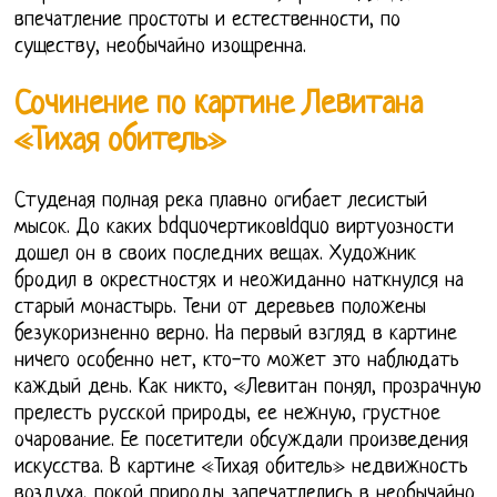
впечатление простоты и естественности, по
существу, необычайно изощренна.
Сочинение по картине Левитана
«Тихая обитель»
Студеная полная река плавно огибает лесистый
мысок. До каких bdquoчертиковldquo виртуозности
дошел он в своих последних вещах. Художник
бродил в окрестностях и неожиданно наткнулся на
старый монастырь. Тени от деревьев положены
безукоризненно верно. На первый взгляд в картине
ничего особенно нет, кто-то может это наблюдать
каждый день. Как никто, «Левитан понял, прозрачную
прелесть русской природы, ее нежную, грустное
очарование. Ее посетители обсуждали произведения
искусства. В картине «Тихая обитель» недвижность
воздуха, покой природы запечатлелись в необычайно