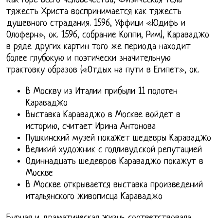
Как горе всего человечества, Физическая тела
тяжесть Христа воспринимается как тяжесть
душевного страдания. 1596, Уффици «Юдифь и
Олоферн», ок. 1596, собрание Коппи, Рим), Караваджо
в ряде других картин того же периода находит
более глубокую и поэтически значительную
трактовку образов («Отдых на пути в Египет», ок.
В Москву из Италии прибыли 11 полотен
Караваджо
Выставка Караваджо в Москве войдет в
историю, считает Ирина Антонова
Пушкинский музей покажет шедевры Караваджо
Великий художник с голливудской репутацией
Одиннадцать шедевров Караваджо покажут в
Москве
В Москве открывается выставка произведений
итальянского живописца Караваджо