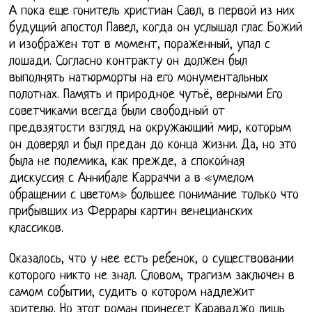
А пока еще гонитель христиан Савл, в первой из них
будущий апостол Павел, когда он услышал глас Божий
и изображен тот в момент, пораженный, упал с
лошади. Согласно контракту он должен был
выполнять натюрморты на его монументальных
полотнах. Память и природное чутьё, верными Его
советчиками всегда были свободный от
предвзятости взгляд на окружающий мир, которым
он доверял и был предан до конца жизни. Да, но это
была не полемика, как прежде, а спокойная
дискуссия с Аннибале Карраччи а в «умелом
обращении с цветом» большее понимание только что
прибывших из Феррары картин венецианских
классиков.
Оказалось, что у нее есть ребенок, о существовании
которого никто не знал. Словом, трагизм заключен в
самом событии, судить о котором надлежит
зрителю. Но этот роман принесет Караваджо лишь