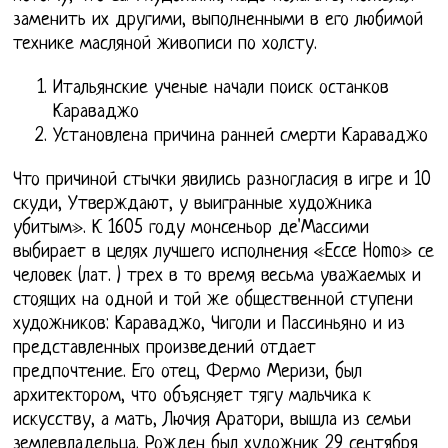
заменить их другими, выполненными в его любимой
технике масляной живописи по холсту.
Итальянские ученые начали поиск останков
Караваджо
Установлена причина ранней смерти Караваджо
Что причиной стычки явились разногласия в игре и 10
скуди, Утверждают, у выигранные художника
убитым». К 1605 году монсеньор де'Массими
выбирает в целях лучшего исполнения «Ecce Homo» се
человек (лат. ) трех в то время весьма уважаемых и
стоящих на одной и той же общественной ступени
художников: Караваджо, Чиголи и Пассиньяно и из
представленных произведений отдает
предпочтение. Его отец, Фермо Меризи, был
архитектором, что объясняет тягу мальчика к
искусству, а мать, Лючия Аратори, вышла из семьи
землевладельца. Рожден был художник 29 сентября