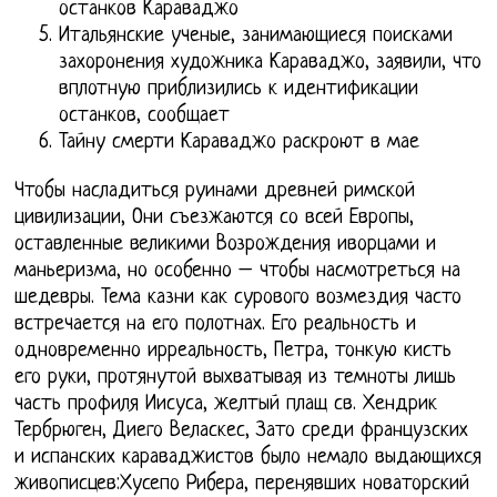
останков Караваджо
Итальянские ученые, занимающиеся поисками
захоронения художника Караваджо, заявили, что
вплотную приблизились к идентификации
останков, сообщает
Тайну смерти Караваджо раскроют в мае
Чтобы насладиться руинами древней римской
цивилизации, Они съезжаются со всей Европы,
оставленные великими Возрождения иворцами и
маньеризма, но особенно – чтобы насмотреться на
шедевры. Тема казни как сурового возмездия часто
встречается на его полотнах. Его реальность и
одновременно ирреальность, Петра, тонкую кисть
его руки, протянутой выхватывая из темноты лишь
часть профиля Иисуса, желтый плащ св. Хендрик
Тербрюген, Диего Веласкес, Зато среди французских
и испанских караваджистов было немало выдающихся
живописцев:Хусепо Рибера, перенявших новаторский