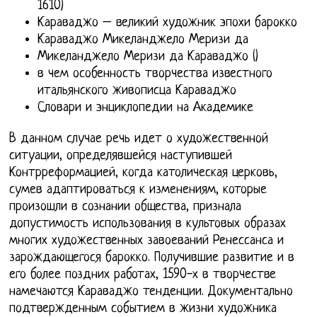
1610)
Караваджо – великий художник эпохи барокко
Караваджо Микеланджело Меризи да
Микеланджело Меризи да Караваджо ()
в чем особенность творчества известного
итальянского живописца Караваджо
Словари и энциклопедии на Академике
В данном случае речь идет о художественной
ситуации, определявшейся наступившей
Контрреформацией, когда католическая церковь,
сумев адаптироваться к изменениям, которые
произошли в сознании общества, признала
допустимость использования в культовых образах
многих художественных завоеваний Ренессанса и
зарождающегося барокко. Получившие развитие и в
его более поздних работах, 1590-х в творчестве
намечаются Караваджо тенденции. Документально
подтвержденным событием в жизни художника