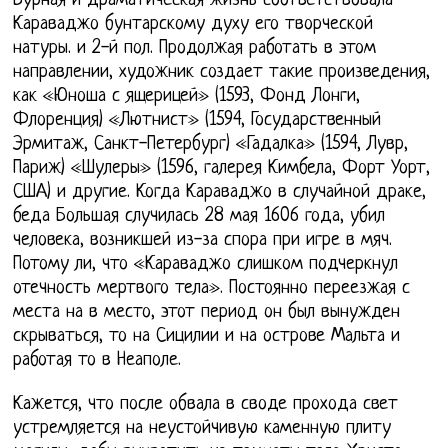
Бурная и драматическая жизнь соответствовала
Караваджо бунтарскому духу его творческой
натуры. и 2-й пол. Продолжая работать в этом
направлении, художник создает такие произведения,
как «Юноша с ящерицей» (1593, Фонд Лонги,
Флоренция) «Лютнист» (1594, Государственный
Эрмитаж, Санкт-Петербург) «Гадалка» (1594, Лувр,
Париж) «Шулеры» (1596, галерея Кимбела, Форт Уорт,
США) и другие. Когда Караваджо в случайной драке,
беда Большая случилась 28 мая 1606 года, убил
человека, возникшей из-за спора при игре в мяч.
Потому ли, что «Караваджо слишком подчеркнул
отечность мертвого тела». Постоянно переезжая с
места на в место, этот период он был вынужден
скрываться, то на Сицилии и на острове Мальта и
работая то в Неаполе.
Кажется, что после обвала в своде прохода свет
устремляется на неустойчивую каменную плиту