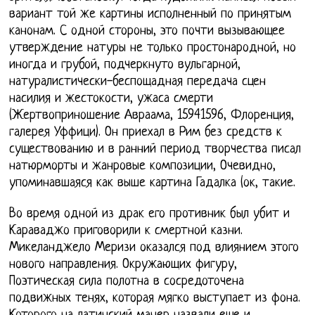
вариант той же картины исполненный по принятым
канонам. С одной стороны, это почти вызывающее
утверждение натуры не только простонародной, но
иногда и грубой, подчеркнуто вульгарной,
натуралистически-беспощадная передача сцен
насилия и жестокости, ужаса смерти
(Жертвоприношение Авраама, 15941596, Флоренция,
галерея Уффици). Он приехал в Рим без средств к
существованию и в ранний период творчества писал
натюрморты и жанровые композиции, Очевидно,
упоминавшаяся как выше картина Гадалка (ок, такие.
Во время одной из драк его противник был убит и
Караваджо приговорили к смертной казни.
Микеланджело Меризи оказался под влиянием этого
нового направления. Окружающих фигуру,
Поэтическая сила полотна в сосредоточена
подвижных тенях, которая мягко выступает из фона.