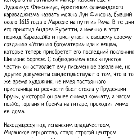
Которого на латинский манер назвали еще и
Лудовикус Финсониус, Архетипом фламандского
караваджизма назвать можно Луи Финсона, бывший
около 1615 года в Марселе на пути из Рима. В те дни
его приютил Андреа Руфетти, а именно в этот
период Караваджо и приступает к высшему своему
созданию «Успению богоматери» или к вещам,
которые теперь приобретет его последний поклонник
Шипионе Боргезе. С соблюдением всех «пунктов
чести» он оставляет ему письменное заявление, но
другие документы свидетельствуют о том, что в то
же время художник, не имея постоянного
пристанища из ревности бьет стекла у Пруденции
Бруны, у которой он ранее снимал комнату, а часом
позже, горланя и бренча на гитаре, проходит мимо
ее дома.
Находящееся под испанским владычеством,
Миланское герцогство, стало строгой центром