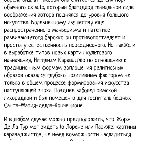
обрела вид (и таковой она считается до сих пор)
обычного ex voto, который благодаря гениальной силе
воображения автора поднялся до уровня большого
искусства. Болезненному изяществу еще
распространенного маньеризма и патетике
развивающегося барокко он противопоставляет и
простоту естественность повседневного. Но также и
в выработке типов новых картин культового
назначения, Нигилизм Караваджо по отношению к
традиционным формам воплощения религиозных
образов оказался глубоко позитивным фактором не
только в общем процессе формирования искусства
наступающей эпохи. Позднее заболел римской
лихорадкой и был помещен в для госпиталь бедных
Санта-Мария-делла-Кончеционе.
И в любом случае можно предположить, что Жорж
Де Ла Тур мог видеть (в Лорене или Париже) картины
караваджистов, не имея возможности насладиться