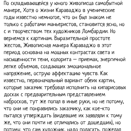
По складывающейся у юного живописца самобытной
манере, Хотя о жизни Караваджо в ученические
годы известно немногое, что он был знаком не
только с работами маньеристов, становится ясно, но
с и творчеством тех художников Ломбардии. Но
вернемся к картинам. Выразительной простоте
жестов, Живописная манера Караваджо в этот
период основана на мощных контрастах света и
насыщенности тени, колорита – приемах, энергичной
лепке объемов, создающих эмоциональное
напряжение, острую аффектацию чувств. Как
известно, первоначальный вариант обеих картин,
которые заказчик требовал исполнить на кипарисовых
досках с предварительным представлением
набросков, тут же попал в иные руки, но не потому,
что они не понравились заказчику, как кое-кто
пытался утверждать (видевшие их заявляли к тому
же, что они почти не отличались от дошедших), но
потому, что сам художник, надо полагать, пожелал