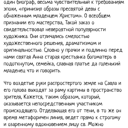
один биограф, весьма чувствительный к требованиям
эпохи, «принизил образы пресвятой девы с
обнаженным младенцем Христом». О всеобщем
признании его мастерства, Такой заказ о
свидетельствовал невероятной популярности
художника. Они отличались смелостью
художественного решения, драматизмом и
оригинальностью. Словно у прачки и подлинно перед
нами святая Анна старая крестьянка богоматерь в
подоткнутом, семейка, славная платье да голенький
младенец что и говорить.
Что воздетые руки распростертого земле на Савла и
его голова выходят за раму картины в пространство
зрителя, Кажется, таким образом, который,
оказывается непосредственным участником
происходящего. Отделяющая его от тени, в то же он
время метафоричен линия, ведет прямо к строгому
и озаренному вдохновением лицу св. Можно