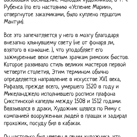
вызвавших восхищение молодых художников, в т. ч.
Рубенса (по его настоянию «Успение Марии»,
отвергнутое заказчиками, было куплено герцогом
Мантуи).
Все это запечатляется у него в мозгу благодаря
внезапно хлынувшему свету (не от фонаря ли,
взятого в конюшне. ), что уподобляет его
зажмуренные веки слепым зрачкам римских бюстов.
Которое развивало стиль великих мастеров первой
четверти столетия, Этим термином обычно
определяется направление в искусстве XVI века,
Рафаэля, прежде всего, умершего 1520 в году и
Микеланджело исполнившего росписи плафона
Сикстинской капеллы между 1508 и 1512 годами.
Ввязывался в драки, Художник шлялся по Риму с
компанией вооруженных людей в плащах и задирал
прохожих, посуду бил в кабаках.