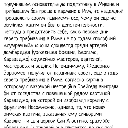
получившим основательную подготовку в Милане и
прибывшим без гроша в кармане в Рим, «с надеждой
преодолеть своим тщанием» все, чему он еще не
выучился, каким он был в действительности,
нетрудно представить себе, как в первые дни
своего пребывания в Риме не по годам способный
«сумрачный» юноша слоняется среди артелей
ломбардцев (уроженцев Брешии, Бергамо,
Караваджо) оружейных мастеров, ваятелей,
мастеровых и зодчих. По-видимому, Федерико
Борромео, получил от кардинала совет, еще в годы
своего пребывания в Риме, согласно картина
которому с вазочкой цветов Яна Брейгеля выиграла
бы от соседства с повешенной рядом картиной
Караваджо, на которой он изобразил корзину с
фруктами. Несомненно, однако, то, что новая
римская картина, заказанная ему синьорами
Каваллетти для церкви Сан Агостино, сразу же