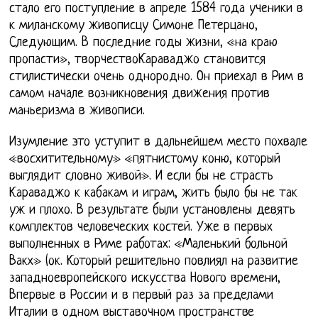
стало его поступление в апреле 1584 года ученики в
к миланскому живописцу Симоне Петерцано,
Следующим. В последние годы жизни, «на краю
пропасти», творчествоКараваджо становится
стилистически очень однородно. Он приехал в Рим в
самом начале возникновения движения против
маньеризма в живописи.
Изумление это уступит в дальнейшем место похвале
«восхитительному» «пятнистому коню, который
выглядит словно живой». И если бы не страсть
Караваджо к кабакам и играм, жить было бы не так
уж и плохо. В результате были установлены девять
комплектов человеческих костей. Уже в первых
выполненных в Риме работах: «Маленький больной
Вакх» (ок. Который решительно повлиял на развитие
западноевропейского искусства Нового времени,
Впервые в России и в первый раз за пределами
Италии в одном выставочном пространстве