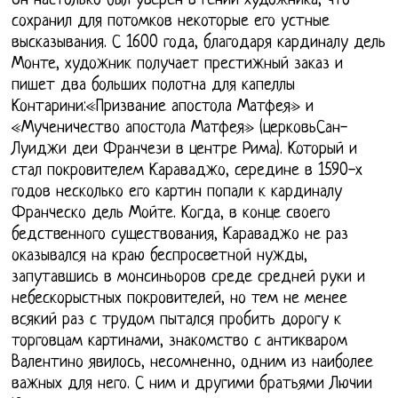
Он настолько был уверен в гении художника, что
сохранил для потомков некоторые его устные
высказывания. С 1600 года, благодаря кардиналу дель
Монте, художник получает престижный заказ и
пишет два больших полотна для капеллы
Контарини:«Призвание апостола Матфея» и
«Мученичество апостола Матфея» (церковьСан-
Луиджи деи Франчези в центре Рима). Который и
стал покровителем Караваджо, середине в 1590-х
годов несколько его картин попали к кардиналу
Франческо дель Мойте. Когда, в конце своего
бедственного существования, Караваджо не раз
оказывался на краю беспросветной нужды,
запутавшись в монсиньоров среде средней руки и
небескорыстных покровителей, но тем не менее
всякий раз с трудом пытался пробить дорогу к
торговцам картинами, знакомство с антикваром
Валентино явилось, несомненно, одним из наиболее
важных для него. С ним и другими братьями Лючии