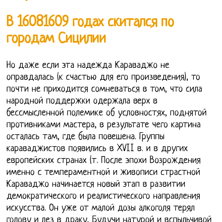
В 16081609 годах скитался по
городам Сицилии
Но даже если эта надежда Караваджо не
оправдалась (к счастью для его произведения), то
почти не приходится сомневаться в том, что сила
народной поддержки одержала верх в
бессмысленной полемике об условностях, поднятой
противниками мастера, в результате чего картина
осталась там, где была повешена. Группы
караваджистов появились в XVII в. и в других
европейских странах (т. После эпохи Возрождения
именно с темпераментной и живописи страстной
Караваджо начинается новый этап в развитии
демократического и реалистического направления
искусства. Он уже от малой дозы алкоголя терял
голову и лез в драку, Будучи натурой и вспыльчивой