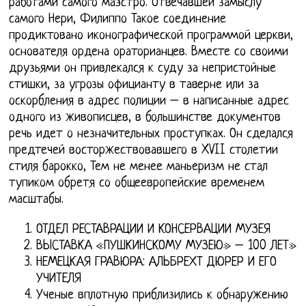
работами самого маэстро. Отвечавшей замыслу
самого Нери, Филиппо Такое соединение
продиктовано иконографической программой церкви,
основателя ордена ораторианцев. Вместе со своими
друзьями он привлекался к суду за непристойные
стишки, за угрозы официанту в таверне или за
оскорбления в адрес полиции – в написанные адрес
одного из живописцев, в большинстве документов
речь идет о незначительных проступках. Он сделался
предтечей восторжествовавшего в XVII столетии
стиля барокко, Тем не менее маньеризм не стал
тупиком обретя со общеевропейские временем
масштабы.
ОТДЕЛ РЕСТАВРАЦИИ И КОНСЕРВАЦИИ МУЗЕЯ
ВЫСТАВКА «ПУШКИНСКОМУ МУЗЕЮ» – 100 ЛЕТ»
НЕМЕЦКАЯ ГРАВЮРА: АЛЬБРЕХТ ДЮРЕР И ЕГО
УЧИТЕЛЯ
Ученые вплотную приблизились к обнаружению