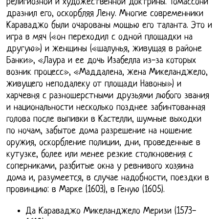
религиозной и художественной доктрины. Томассони
дразнил его, оскорбляя Лену. Многие современники
Караваджо были очарованы мощью его таланта. Это и
игра в мяч («он переходил с одной площадки на
другую») и женщины («шалунья, живущая в районе
Банки», «Лаура и ее дочь Изабелла из-за которых
возник процесс», «Маддалена, жена Микеланджело,
живущего неподалеку от площади Навоны») и
харчевня с разношерстными друзьями любого звания
и национальности несколько позднее забинтованная
голова после выпивки в Кастелли, шумные выходки
по ночам, забытое дома разрешение на ношение
оружия, оскорбление полиции, дни, проведенные в
кутузке, более или менее резкие столкновения с
соперниками, разбитые окна у ревнивого хозяина
дома и, разумеется, в случае надобности, поездки в
провинцию: в Марке (1603), в Геную (1605).
Да Караваджо Микеланджело Меризи (1573-