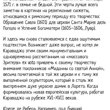
1571 г. в семье не бедной. Эти черты лучше всего
заметны в картинах на религиозные сюжеты,
относящихся к римскому периоду его творчества:
Обращение Савла (1601) для церкви Санта Мария дель
Пополо и Успение Богоматери (1605–1606, Лувр).
И здесь мы снова сталкиваемся с едва ощутимым
подтекстом. Возникает даже вопрос, не хотел ли
Караваджо этим своим монументальным и
одновременно рассчитанным на «массового
Зрителя» ex voto привлечь к своему творчеству
внимание поклонников «Мадонны со святой Анной»,
весьма почитаемой в той же церкви и к тому же
выполненной скульптором, который в столь же
выспреннем духе украсил домик в Лорето. Когда
формировалась новая европейская культура, работал
Караваджо на рубеже XVI-XVII веков.
Юзепе де Рибера, Например, под бывший