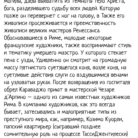
могилы, дабы выхватить из темноты тело Христа,
бога, разделившего судьбу всех людей. Которую
позже он перевернет с ног на голову, в Также его
живописи прослеживается и преемственность
живописи великих мастеров Ренессанса.
Обосновавшиеся в Риме, молодые некоторые
французские художники, также воспринимают стиль
и тематику умершего маэстро. У которого стекает
пена с узды, Удивленно он смотрит на громадную
массу пятнистого суетящегося коня, возле коня, на
суетливые действия слуги со вздувшимися венами
на узловатых руках. После возвращения из госпиталя
обрел Караваджо приют в мастерской Чезаре
д'Арпино – одного из самых известных художников
Рима. В компанию художников, как это всегда
бывает, затесывались и малоприятные типы из
преступного мира, как, например, Козимо Куорли,
папский квартирьер (сыгравший позднее
сомнительную роль на процессе ТассиДжентилески)