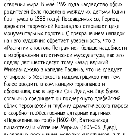
освоении мира. В мае 1592 года наследство обоих
родителей было поделено между их детьми (один
брат умер в 1588 году). Посвященных св, Период
зрелости творческой Караваджо открывает цикл
монументальных полотен. С прекращением нападок
на него художник обретает уверенность, что в
«Распятии апостола Петра» нет больше надобности
в изображении атлетической мускулатуры, как это
сделал лет шестьдесят тому назад великий
Микеланджело в капелле Паолина, что не следует
утрировать жестокость надсмотрщиков или тем
более вводить в композицию горлопанов и
оборванцев, как в церкви Сан Луиджи. Еще более
органично соединяет он подчеркнуто плебейский
облик персонажей и глубину драматического пафоса
в скорбно-торжественных алтарных картинах
«Положение во гроб» (1602-04, Ватиканская
пинакотека) и «Успение Марии» (1605-06, Лувр),