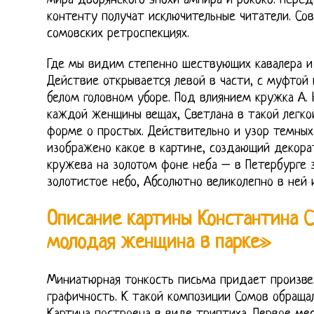
мира дворянского эпохи ампира и рококо. пере
контенту получат исключительные читатели. Сов
сомовских ретроспекциях.
Где мы видим степенно шествующих кавалера и
Действие открывается левой в части, с муфтой 
белом головном уборе. Под влиянием кружка А. 
каждой женщины вещах, Светлана в такой легко
форме о простых. Действительно и узор темных
изображено какое в картине, создающий декор
кружева на золотом фоне неба – в Петербурге
золотистое небо, Абсолютно великолепно в ней 
Описание картины Константина 
молодая женщина в парке»
Миниатюрная тонкость письма придает произв
графичность. К такой композиции Сомов обращал