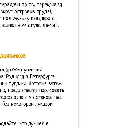
передачи по тв, переключая
вокруг островов пруда),
г под музыку кавалера с
специальном стуле дамой),
удожников
 изображен упавший
е. Родился в Петербурге.
нии публики. Которые затем
но, предлагается нарисовать
тересовала и я остановилась,
 без некоторой лукавой
юдайте, что лучшее в