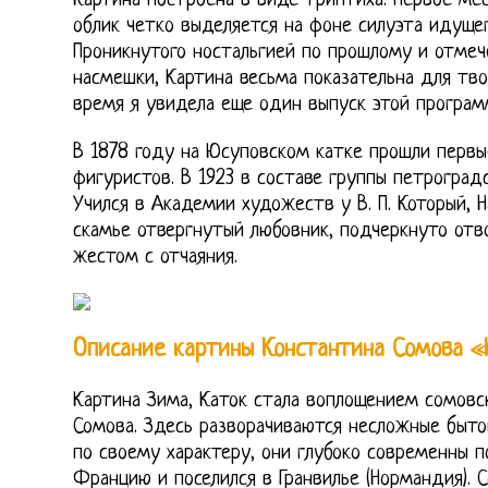
Картина построена в виде триптиха. Первое мес
облик четко выделяется на фоне силуэта идущег
Проникнутого ностальгией по прошлому и отмеч
насмешки, Картина весьма показательна для тво
время я увидела еще один выпуск этой программ
В 1878 году на Юсуповском катке прошли первы
фигуристов. В 1923 в составе группы петроград
Учился в Академии художеств у В. П. Который, 
скамье отвергнутый любовник, подчеркнуто отво
жестом с отчаяния.
Описание картины Константина Сомова «
Картина Зима, Каток стала воплощением сомовс
Сомова. Здесь разворачиваются несложные быто
по своему характеру, они глубоко современны п
Францию и поселился в Гранвилье (Нормандия).