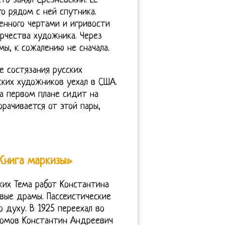
то занял Срезневский. Ее
о рядом с ней спутника.
енного чертами и игривости
рчества художника. Через
ы, к сожалению не сначала.
е состязания русских
ских художников уехал в США.
На первом плане сидит на
рачивается от этой пары,
Книга маркизы»
ких Тема работ Константина
вые драмы. Пассеистические
о духу. В 1925 переехал во
 Сомов Константин Андреевич