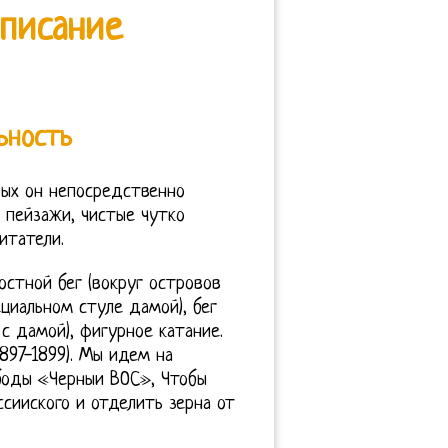
Описание
ьность
рых он непосредственно
 пейзажи, чистые чутко
итатели.
остной бег (вокруг островов
ециальном стуле дамой), бег
с дамой), фигурное катание.
897-1899). Мы идем на
боды «Черныи ВОС», Чтобы
сииского и отделить зерна от