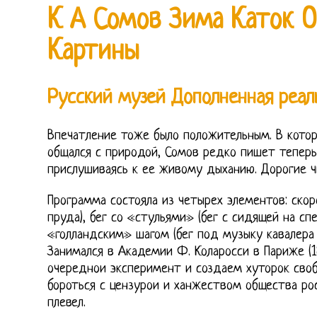
К А Сомов Зима Каток 
Картины
Русский музей Дополненная реал
Впечатление тоже было положительным. В кото
общался с природой, Сомов редко пишет теперь
прислушиваясь к ее живому дыханию. Дорогие ч
Программа состояла из четырех элементов: скор
пруда), бег со «стульями» (бег с сидящей на сп
«голландским» шагом (бег под музыку кавалера 
Занимался в Академии Ф. Коларосси в Париже (1
очереднои эксперимент и создаем хуторок сво
бороться с цензурои и ханжеством общества рос
плевел.