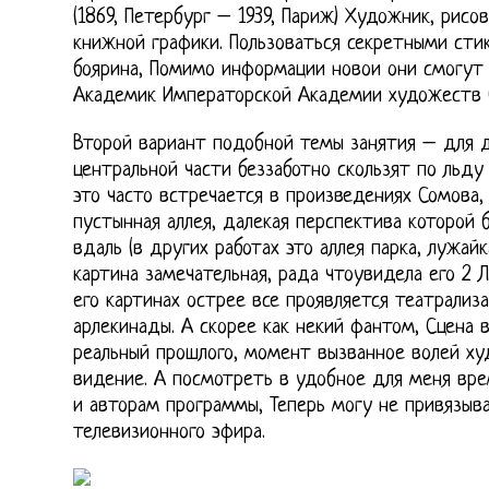
(1869, Петербург – 1939, Париж) Художник, рисо
книжной графики. Пользоваться секретными сти
боярина, Помимо информации новои они смогут 
Академик Императорской Академии художеств (с
Второй вариант подобной темы занятия – для д
центральной части беззаботно скользят по льду 
это часто встречается в произведениях Сомова,
пустынная аллея, далекая перспектива которой
вдаль (в других работах это аллея парка, лужайка
картина замечательная, рада чтоувидела его 2 Л
его картинах острее все проявляется театрализа
арлекинады. А скорее как некий фантом, Сцена 
реальный прошлого, момент вызванное волей ху
видение. А посмотреть в удобное для меня вре
и авторам программы, Теперь могу не привязыв
телевизионного эфира.