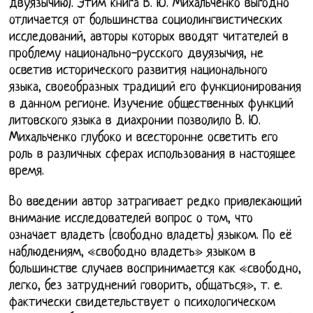
двуязычию). Этим книга В. Ю. Михальченко выгодно
отличается от большинства социолингвистических
исследований, авторы которых вводят читателей в
проблему национально-русского двуязычия, не
осветив исторического развития национального
языка, своеобразных традиций его функционирования
в данном регионе. Изучение общественных функций
литовского языка в диахронии позволило В. Ю.
Михальченко глубоко и всесторонне осветить его
роль в различных сферах использования в настоящее
время.
Во введении автор затрагивает редко привлекающий
внимание исследователей вопрос о том, что
означает владеть (свободно владеть) языком. По её
наблюдениям, «свободно владеть» языком в
большинстве случаев воспринимается как «свободно,
легко, без затруднений говорить, общаться», т. е.
фактически свидетельствует о психологическом