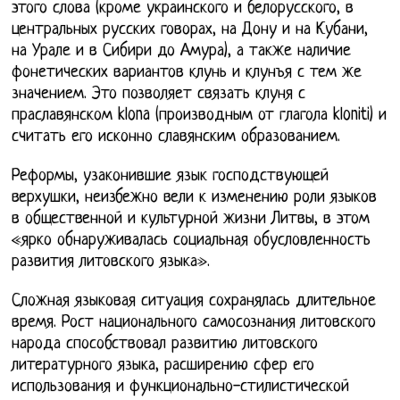
этого слова (кроме украинского и белорусского, в
центральных русских говорах, на Дону и на Кубани,
на Урале и в Сибири до Амура), а также наличие
фонетических вариантов клунь и клунъя с тем же
значением. Это позволяет связать клуня с
праславянском klona (производным от глагола kloniti) и
считать его исконно славянским образованием.
Реформы, узаконившие язык господствующей
верхушки, неизбежно вели к изменению роли языков
в общественной и культурной жизни Литвы, в этом
«ярко обнаруживалась социальная обусловленность
развития литовского языка».
Сложная языковая ситуация сохранялась длительное
время. Рост национального самосознания литовского
народа способствовал развитию литовского
литературного языка, расширению сфер его
использования и функционально-стилистической