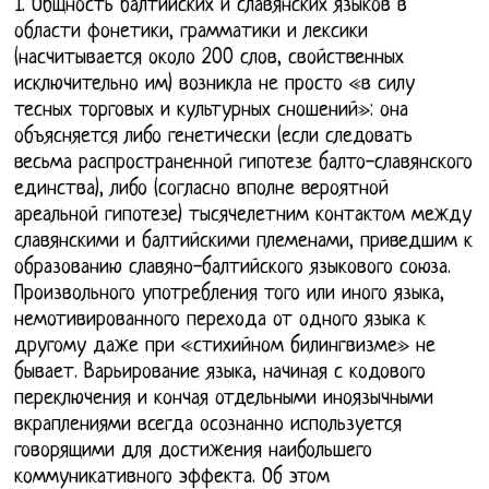
1. Общность балтийских и славянских языков в
области фонетики, грамматики и лексики
(насчитывается около 200 слов, свойственных
исключительно им) возникла не просто «в силу
тесных торговых и культурных сношений»: она
объясняется либо генетически (если следовать
весьма распространенной гипотезе балто-славянского
единства), либо (согласно вполне вероятной
ареальной гипотезе) тысячелетним контактом между
славянскими и балтийскими племенами, приведшим к
образованию славяно-балтийского языкового союза.
Произвольного употребления того или иного языка,
немотивированного перехода от одного языка к
другому даже при «стихийном билингвизме» не
бывает. Варьирование языка, начиная с кодового
переключения и кончая отдельными иноязычными
вкраплениями всегда осознанно используется
говорящими для достижения наибольшего
коммуникативного эффекта. Об этом