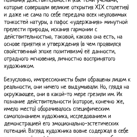
познания действительности (как теми учёными,
которые совершали великие открытия XIX столетия)
и даже не сама по себе передача всех неуловимых
тонкостей натуры, а пафос «удержания» минутной
прелести природы, искания гармонии с
действительностью, таковой, какова она есть, на
основе приятия и утверждения (в чем проявился
свойственный эпохе позитивизм) её данности,
отрадного мгновения, личностно воспринятого
художником.
Безусловно, импрессионисты были обращены лицом к
реальности, они ничего не выдумывали. Но, глядя на
окружающее, они в какой-то мере грезили им. Их
познание действительности (которое, конечно же,
имело место) оборачивалось специфическим
самопознанием художника, исследованием и
демонстрацией его эмоционально-эстетических
потенций. Взгляд художника вовне содержал в себе