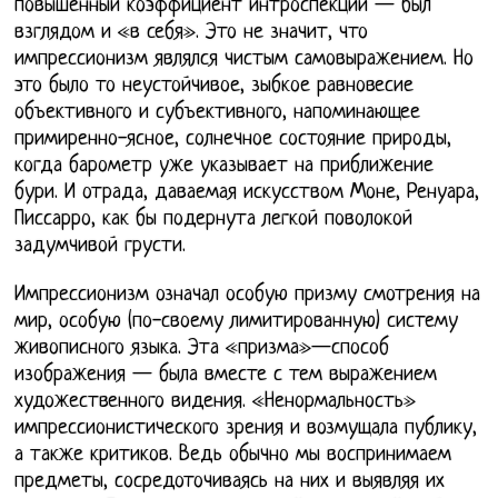
повышенный коэффициент интроспекции — был
взглядом и «в себя». Это не значит, что
импрессионизм являлся чистым самовыражением. Но
это было то неустойчивое, зыбкое равновесие
объективного и субъективного, напоминающее
примиренно-ясное, солнечное состояние природы,
когда барометр уже указывает на приближение
бури. И отрада, даваемая искусством Моне, Ренуара,
Писсарро, как бы подернута легкой поволокой
задумчивой грусти.
Импрессионизм означал особую призму смотрения на
мир, особую (по-своему лимитированную) систему
живописного языка. Эта «призма»—способ
изображения — была вместе с тем выражением
художественного видения. «Ненормальность»
импрессионистического зрения и возмущала публику,
а также критиков. Ведь обычно мы воспринимаем
предметы, сосредоточиваясь на них и выявляя их