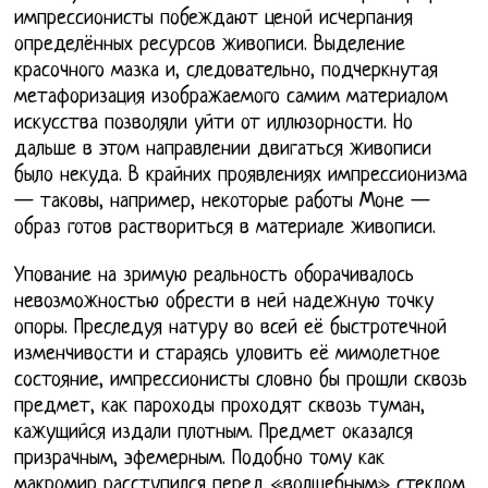
импрессионисты побеждают ценой исчерпания
определённых ресурсов живописи. Выделение
красочного мазка и, следовательно, подчеркнутая
метафоризация изображаемого самим материалом
искусства позволяли уйти от иллюзорности. Но
дальше в этом направлении двигаться живописи
было некуда. В крайних проявлениях импрессионизма
— таковы, например, некоторые работы Моне —
образ готов раствориться в материале живописи.
Упование на зримую реальность оборачивалось
невозможностью обрести в ней надежную точку
опоры. Преследуя натуру во всей её быстротечной
изменчивости и стараясь уловить её мимолетное
состояние, импрессионисты словно бы прошли сквозь
предмет, как пароходы проходят сквозь туман,
кажущийся издали плотным. Предмет оказался
призрачным, эфемерным. Подобно тому как
макромир расступился перед «волшебным» стеклом