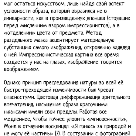
мог остаться искусством, лишь найдя свой аспект
условности образа, который выразился не в
линеарности, как в произведениях японцев (стоявших
перед мысленным взором импрессионистов), а в
«отделении» цвета от предмета. Метод
раздельного мазка акцентирует материальную
субстанцию самого изображения, откровенно заявляя
о ней. Импрессионистическая картина все время
создается у нас на глазах, изображение творится
воображением.
Однако принцип преследования натуры во всей её
быстро-преходящей изменчивости был чреват
опасностями. Цветовая дифференциация зрительного
впечатления, насыщение образа красочными
нюансами имели свои пределы. Работая все
медленнее, чтобы точнее уловить «мгновенность»,
Моне в отчаянии восклицал: «Я гонюсь за природой и
не могу её настичь» (7). В состязании с фотографией