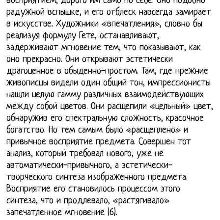
восприятием, дорого им само по себе. Оно подобно
радужной вспышке, и его отблеск навсегда замирает
в искусстве. Художники «впечатления», словно бы
реализуя формулу Гете, останавливают,
задерживают мгновение тем, что показывают, как
оно прекрасно. Они открывают эстетически
драгоценное в обыденно-простом. Там, где прежние
живописцы видели один общий тон, импрессионисты
нашли целую гамму различных взаимодействующих
между собой цветов. Они расщепили «цельный» цвет,
обнаружив его спектральную сложность, красочное
богатство. Но тем самым было «расщеплено» и
привычное восприятие предмета. Совершен тот
анализ, который требовал нового, уже не
автоматически-привычного, а эстетически-
творческого синтеза изображенного предмета.
Восприятие его становилось процессом этого
синтеза, что и продлевало, «растягивало»
запечатленное мгновение (6).