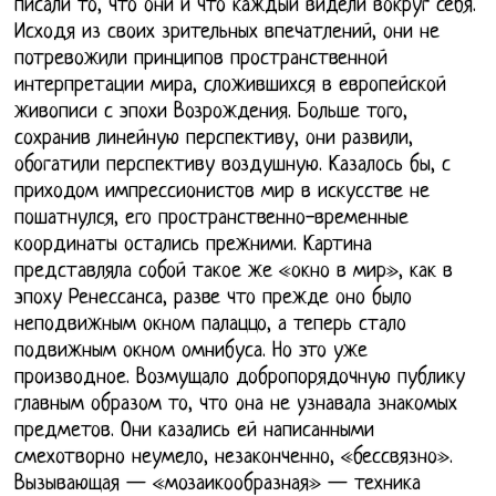
писали то, что они и что каждый видели вокруг себя.
Исходя из своих зрительных впечатлений, они не
потревожили принципов пространственной
интерпретации мира, сложившихся в европейской
живописи с эпохи Возрождения. Больше того,
сохранив линейную перспективу, они развили,
обогатили перспективу воздушную. Казалось бы, с
приходом импрессионистов мир в искусстве не
пошатнулся, его пространственно-временные
координаты остались прежними. Картина
представляла собой такое же «окно в мир», как в
эпоху Ренессанса, разве что прежде оно было
неподвижным окном палаццо, а теперь стало
подвижным окном омнибуса. Но это уже
производное. Возмущало добропорядочную публику
главным образом то, что она не узнавала знакомых
предметов. Они казались ей написанными
смехотворно неумело, незаконченно, «бессвязно».
Вызывающая — «мозаикообразная» — техника