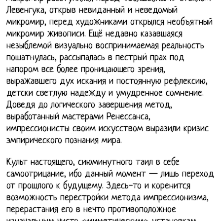
Левенгука, открыв невиданный и неведомый
микромир, перед художниками открылся необъятный
микромир живописи. Ещё недавно казавшаяся
незыблемой визуально воспринимаемая реальность
пошатнулась, рассыпалась в пестрый прах под
напором все более проницающего зрения,
выражавшего дух искания и постоянную рефлексию,
детски светлую надежду и умудренное сомнение.
Доведя до логического завершения метод,
выработанный мастерами Ренессанса,
импрессионисты своим искусством выразили кризис
эмпирического познания мира.
Культ настоящего, сиюминутного таил в себе
самоотрицание, ибо данный момент — лишь переход
от прошлого к будущему. Здесь-то и коренится
возможность перестройки метода импрессионизма,
перерастания его в нечто противоположное