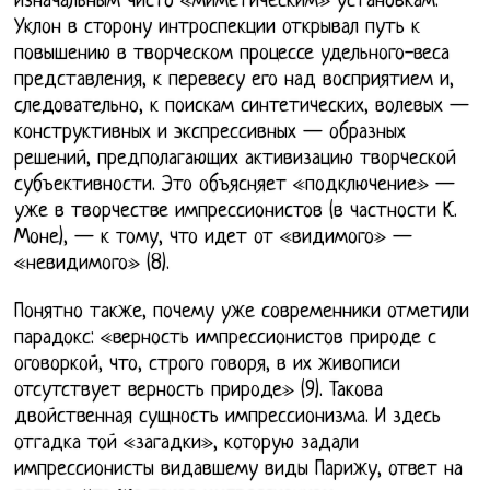
изначальным чисто «миметическим» установкам.
Уклон в сторону интроспекции открывал путь к
повышению в творческом процессе удельного-веса
представления, к перевесу его над восприятием и,
следовательно, к поискам синтетических, волевых —
конструктивных и экспрессивных — образных
решений, предполагающих активизацию творческой
субъективности. Это объясняет «подключение» —
уже в творчестве импрессионистов (в частности К.
Моне), — к тому, что идет от «видимого» —
«невидимого» (8).
Понятно также, почему уже современники отметили
парадокс: «верность импрессионистов природе с
оговоркой, что, строго говоря, в их живописи
отсутствует верность природе» (9). Такова
двойственная сущность импрессионизма. И здесь
отгадка той «загадки», которую задали
импрессионисты видавшему виды Парижу, ответ на