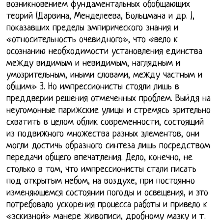
возникновением фундаментальных обобщающих
теорий (Дарвина, Менделеева, Больцмана и др. ),
показавших пределы эмпирического знания и
«относительность очевидного», что «вело к
осознанию необходимости установления единства
между видимым и невидимым, наглядным и
умозрительным, иными словами, между частным и
общим» 3. Но импрессионисты стояли лишь в
преддверии решения отмеченных проблем. Выйдя на
неугомонные парижские улицы и стремясь зрительно
схватить в целом облик современности, состоящий
из подвижного множества разных элементов, они
могли достичь образного синтеза лишь посредством
передачи общего впечатления. Дело, конечно, не
столько в том, что импрессионисты стали писать
под открытым небом, на воздухе, при постоянно
изменяющемся состоянии погоды и освещения, и это
потребовало ускорения процесса работы и привело к
«эскизной» манере живописи, дробному мазку и т.