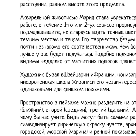
расстоянии, равном высоте этого предмета.
Акварельной живописью Мария стала увлекаться 
работе, в течение 1-го или 2-ух сеансов прорис
подмалевывайте, не стараясь взять точные цвет
темным местам и теням. Его творчество безумн
почти незнакомо его соотечественникам. Чем б
лучше у вас будет получаться. Подобно полярн
видимы недалеко от магнитных полюсов планет
Художник бывал вШвейцарии иФранции, нонизаг
ниевропейская школа живописи его незаинтерес
одинаковыми или слишком похожими.
Пространство в пейзаже можно разделить на от
(ближний), второй (средний), третий (дальний). 
чему Вы нас учите. Виды могут быть самыми ра
символизирует лирическую окраску чувств, арх
городской, морской (марина) и речной показыва