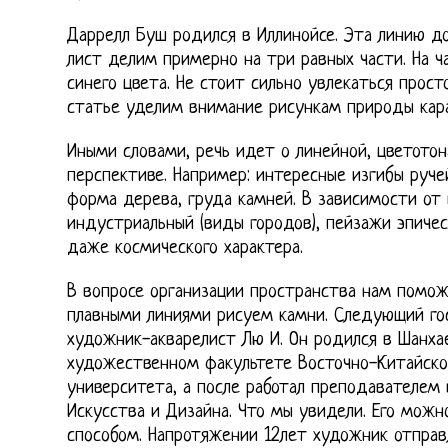
Даррелл Буш родился в Иллинойсе. Эта линию д
лист делим примерно на три равных части. На 
синего цвета. Не стоит сильно увлекаться прос
статье уделим внимание рисункам природы кар
Иными словами, речь идет о линейной, цветото
перспективе. Например: интересные изгибы руче
форма дерева, груда камней. В зависимости о
индустриальный (виды городов), пейзажи эпичес
даже космического характера.
В вопросе организации пространства нам помож
плавными линиями рисуем камни. Следующий го
художник-акварелист Лю И. Он родился в Шанхае
художественном факультете Восточно-Китайског
университета, а после работал преподавателем
Искусства и Дизайна. Что мы увидели. Его можн
способом. Напротяжении 12лет художник отправ