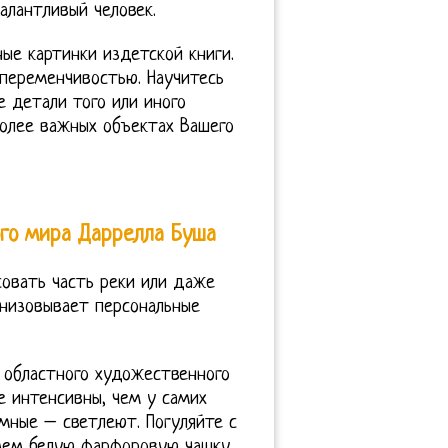
алантливый человек.
ые картинки издетской книги.
переменчивостью. Научитесь
 детали того или иного
более важных объектах Вашего
го мира Даррелла Буша
совать часть реки или даже
анизовывает персональные
о областного художественного
 интенсивны, чем у самих
мные – светлеют. Погуляйте с
ьмем белую фарфоровую чашку