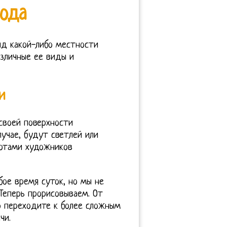
ода
д какой-либо местности
зличные ее виды и
и
своей поверхности
учае, будут светлей или
ботами художников
ое время суток, но мы не
Теперь прорисовываем. От
но переходите к более сложным
чи.