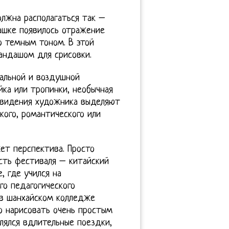
олжна располагаться так –
чашке появилось отражение
то темным тоном. В этой
андашом для срисовки.
нальной и воздушной
йка или тропинки, необычная
т видения художника выделяют
кого, романтического или
ет перспектива. Просто
сть фестиваля – китайский
, где учился на
о педагогического
 в шанхайском колледже
о нарисовать очень простым
лялся вдлительные поездки,