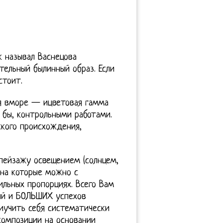
 называл Васнецова
тельный былинный образ. Если
стоит.
ся вморе — ицветовая гамма
к бы, контрольными работами.
кого происхождения,
 пейзажу освещением (солнцем,
 на которые можно с
льных пропорциях. Всего Вам
ий и БОЛЬШИХ успехов
иучить себя систематически
композиции на основании