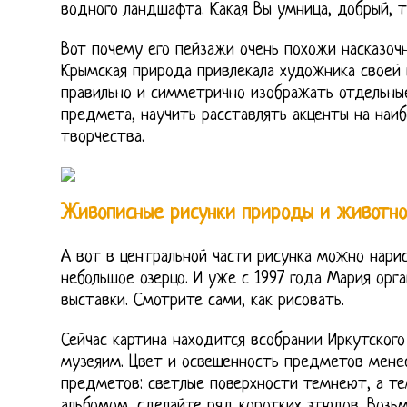
водного ландшафта. Какая Вы умница, добрый, т
Вот почему его пейзажи очень похожи насказочн
Крымская природа привлекала художника своей 
правильно и симметрично изображать отдельные
предмета, научить расставлять акценты на наи
творчества.
Живописные рисунки природы и животно
А вот в центральной части рисунка можно нари
небольшое озерцо. И уже с 1997 года Мария орг
выставки. Смотрите сами, как рисовать.
Сейчас картина находится всобрании Иркутског
музеяим. Цвет и освещенность предметов менее
предметов: светлые поверхности темнеют, а те
альбомом, сделайте ряд коротких этюдов. Воз