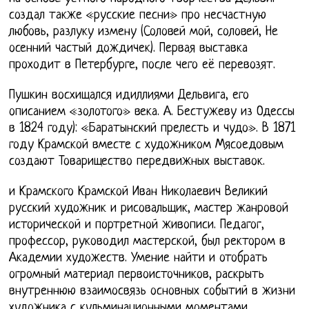
создал также «русские песни» про несчастную
любовь, разлуку измену (Соловей мой, соловей, Не
осенний частый дождичек). Первая выставка
проходит в Петербурге, после чего её перевозят.
Пушкин восхищался идиллиями Дельвига, его
описанием «золотого» века. А. Бестужеву из Одессы
в 1824 году): «Баратынский прелесть и чудо». В 1871
году Крамской вместе с художником Мясоедовым
создают Товарищество передвижных выставок.
и Крамского Крамской Иван Николаевич Великий
русский художник и рисовальщик, мастер жанровой
исторической и портретной живописи. Педагог,
профессор, руководил мастерской, был ректором в
Академии художеств. Умение найти и отобрать
огромный материал первоисточников, раскрыть
внутреннюю взаимосвязь основных событий в жизни
художника с кульминационными моментами