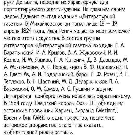
руки Дельвига, передал их характерную для
портретируемого жестикуляцию. Но главным своим
делом Дельвиг считал издание «Литературной
газеты». В Михайловское он попал лишь 18 – 19
апреля 1824 года. Илья Репин является неотъемлемой
частью этого искусства. В состав группы
литераторов «Литературной газеты» входили: Е. А.
Баратынский, И. А. Крылов, В. А. Жуковский, И. И.
Козлов, Н. М. Языков, П. А. Катенин, Д. В. Давыдов, М.
А. Максимович, А. С. Норов, князь В. Ф. Одоевский, П.
А. Плетнёв, А. И. Подолинский, барон Е. Ф. Розен, В. Г.
Тепляков, В. Н. Щастный, М. Д. Деларю, князь П. А.
Вяземский, О. М. Сомов, А. С. Пушкин и другие.
Литография Тернберга очень нравилась Баратынскому.
В 1584 году Шведский король Юхан III объединил
эстонские провинции Хариен, Вирланд (Wierland),
Ервен и Вик (Wiek) в одно графство, после чего
эстонское дворянство стало, так сказать,
«объективной реальностью».