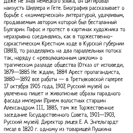
Даже не зная немецкого языка, он цитировал
наизусть Шиллера и Гете. Биография рассказывает о
борьбе с «коммерческой» литературой, удачливым,
продаваемым автором которой был бесталанный
Булгарин. Пафос и протест в картинах художника то
неразрывно соединялись, как в торжественно-
саркастическом Крестном ходе в Курской губернии
(1883), то разделялись на два параллельных потока:
так, наряду с «революционным циклом» о
трагическом разладе общества (Отказ от исповеди,
1879—1885 Не ждали, 1884 Арест пропагандиста,
1880—1892 все работы — в Третьяковской галерее
17 октября 1905 года, 1907, Русский музей) он
увлеченно пишет и живописные образы парадного
фасада империи (Прием волостных старшин
Александром III, 1885, там же Торжественное
заседание Государственного Совета, 1901—1903,
Русский музей). Директор лицея Е. А. Энгельгардт
писал в 1820 г. одному из товарищей Пушкина