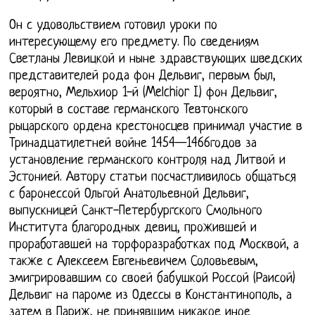
Он с удовольствием готовил уроки по
интересующему его предмету. По сведениям
Светланы Левицкой и ныне здравствующих шведских
представителей рода фон Дельвиг, первым был,
вероятно, Мельхиор 1-й (Melchior I) фон Дельвиг,
который в составе германского Тевтонского
рыцарского ордена крестоносцев принимал участие в
Тринадцатилетней войне 1454—1466годов за
установление германского контроля над Литвой и
Эстонией. Автору статьи посчастливилось общаться
с баронессой Ольгой Анатольевной Дельвиг,
выпускницей Санкт-Петербургского Смольного
Института благородных девиц, прожившей и
проработавшей на торфоразработках под Москвой, а
также с Алексеем Евгеньевичем Соловьевым,
эмигрировавшим со своей бабушкой Россой (Раисой)
Дельвиг на пароме из Одессы в Константинополь, а
затем в Париж, не принявшим никакое иное