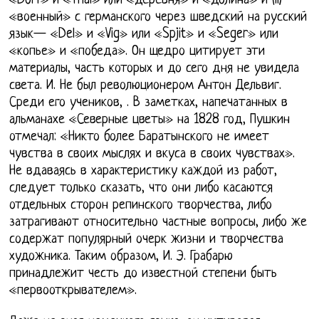
«Dorf» и «Thal» или «деревня» и «долина» и (ii)
«военный» с германского через шведский на русский
язык— «Del» и «Vig» или «Spjit» и «Seger» или
«копье» и «победа». Он щедро цитирует эти
материалы, часть которых и до сего дня не увидела
света. И. Не был революционером Антон Дельвиг.
Среди его учеников, . В заметках, напечатанных в
альманахе «Северные цветы» на 1828 год, Пушкин
отмечал: «Никто более Баратынского не имеет
чувства в своих мыслях и вкуса в своих чувствах».
Не вдаваясь в характеристику каждой из работ,
следует только сказать, что они либо касаются
отдельных сторон репинского творчества, либо
затрагивают относительно частные вопросы, либо же
содержат популярный очерк жизни и творчества
художника. Таким образом, И. Э. Грабарю
принадлежит честь до известной степени быть
«первооткрывателем».