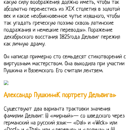
какую силу воображения должно иметь, чтобы так
абсолютно перенестись из XIX столетия в золотой
век и какое необыкновенное чутье изящного, чтобы
так угадать греческую поэзию сквозь латинские
подражания и немецкие переводы». Поражение
декабрьского восстания 1825года Дельвиг пережил
как личную драму.
Он написал примерно сто семьдесят стихотворений с
виртуозным мастерством. Она выходила при участии
Пушкина и Вяземского. Его считали лентяем.
Александр Пушкин«К портрету Дельвига»
Существуют два варианта трактовки значения
фамилии Дельвиг: (i) «мирный»— со шведского через
германский на русский язык— «Dal» и «Wick» или