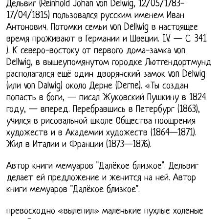
Дельвиг (Reinhold Johan von Delwig, 12/05/1783-
17/04/1815) пользовался русским именем Иван
Антонович. Потомки семьи von Dellwig в настоящее
время проживают в Германии и Швеции. IV. — С. 341.
). К северо-востоку от первого дома-замка von
Dellwig, в вышеупомянутом городке Лютгендортмунд
располагался ещё один дворянский замок von Delwig
(или von Dalwig) около Дерне (Derne). «Ты создан
попасть в боги, — писал Жуковский Пушкину в 1824
году, — вперед. Перебравшись в Петербург (1863),
учился в рисовальной школе Общества поощрения
художеств и в Академии художеств (1864—1871).
Жил в Италии и Франции (1873—1876).
Автор книги мемуаров "Далёкое близкое". Дельвиг
делает ей предложение и женится на ней. Автор
книги мемуаров "Далёкое близкое".
превосходно «вылепил» маленькие пухлые холеные