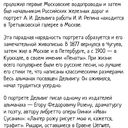
проложил первые Московские водопроводы и затем
был начальником Российских железных дорог и
портрет А. И. Дельвига работы И. И. Репина находится
в Третьяковской галерее в Москве.
Эта парадная нарядность портрета образуется и его
замечательной живописью. В 1877 вернулся в Чугуев,
затем жил в Москве и в Петербурге, а с 1900 — в
Куоккале, в своем имении «Пенаты». При жизни
всего популярнее были его русские песни, но лучшие
его стихи те, что написаны классическими размерами.
Весь альманах посвящен Дельвигу. Он оживился,
начал трудиться усердно.
О портрете Дельвиг писал одному из издателей
альманаха — Егору Федоровичу Розену, драматургу
и поэту, автору либретто оперы Глинки «Иван
Сусанин»: «Лангер рожу рисует мою и, кажется,
трафит». Рыцари, оставшиеся в Ервене (Jerwen,