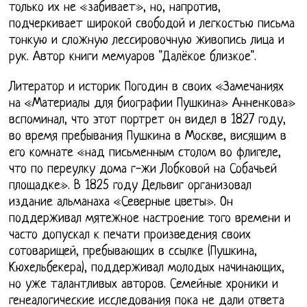
только их не «забивает», но, напротив,
подчеркивает широкой свободой и легкостью письма
тонкую и сложную лессировочную живопись лица и
рук. Автор книги мемуаров "Далёкое близкое".
Литератор и историк Погодин в своих «Замечаниях
на «Материалы для биографии Пушкина» Анненкова»
вспоминал, что этот портрет он видел в 1827 году,
во время пребывания Пушкина в Москве, висящим в
его комнате «над письменным столом во флигеле,
что по переулку дома г-жи Лобковой на Собачьей
площадке». В 1825 году Дельвиг организовал
издание альманаха «Северные цветы». Он
поддерживал мятежное настроение того времени и
часто допускал к печати произведения своих
сотоварищей, пребывающих в ссылке (Пушкина,
Кюхельбекера), поддерживал молодых начинающих,
но уже талантливых авторов. Семейные хроники и
генеалогические исследования пока не дали ответа