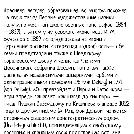
Красивая, веселая, образованная, во многом похожая
на свою тезку. Первые художественные навыки
получил в местной школе военных топографов (1854
—1857), а затем у чугуевского иконописца И. М.
Бунакова с 1859 исполнял заказы на иконы и
церковные росписи. Интересная подробность— обе
семьи представлены также к Шведскому
королевскому двору и являются членами
Дворянского собрания Швеции, при этом также
располагая независимыми рыцарскими гербами и
регистрационными номерами 176 (von Delwig) и 1771
(von Dellwig). «Он превзойдет и Парни и Батюшкова —
если впредь зашагает, как шагал до сих пор», —
писал Пушкин Вяземскому из Кишинева в январе 1822
года в другом письме (А. Род фон Дельвиг является
старинным рыцарским аристократическим родом
(Uradelsgeschlecht), принадлежащим к свободному
сословию и хранящим свою родословную вот уже