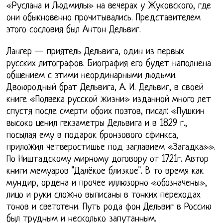
«Руслана и Людмилы» на вечерах у Жуковского, где
они обыкновенно прочитывались. Представителем
этого сословия был Антон Дельвиг.
Лангер — приятель Дельвига, один из первых
русских литографов. Биография его будет наполнена
общением с этими неординарными людьми.
Двоюродный брат Дельвига, А. И. Дельвиг, в своей
книге «Полвека русской жизни» изданной много лет
спустя после смерти обоих поэтов, писал: «Пушкин
высоко ценил гекзаметры Дельвига и в 1829 г.,
посылая ему в подарок бронзового сфинкса,
приложил четверостишье под заглавием «Загадка»».
По Ништадскому мирному договору от 1721г. Автор
книги мемуаров "Далёкое близкое". В то время как
мундир, ордена и прочее иллюзорно «обозначены»,
лицо и руки сложно выписаны в тонких переходах
тонов и светотени. Путь рода фон Дельвиг в Россию
был трудным и несколько запутанным.