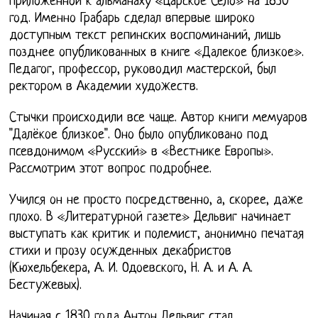
приложенной к альманаху «Царское Село» на 1830
год. Именно Грабарь сделал впервые широко
доступным текст репинских воспоминаний, лишь
позднее опубликованных в книге «Далекое близкое».
Педагог, профессор, руководил мастерской, был
ректором в Академии художеств.
Стычки происходили все чаще. Автор книги мемуаров
"Далёкое близкое". Оно было опубликовано под
псевдонимом «Русский» в «Вестнике Европы».
Рассмотрим этот вопрос подробнее.
Учился он не просто посредственно, а, скорее, даже
плохо. В «Литературной газете» Дельвиг начинает
выступать как критик и полемист, анонимно печатая
стихи и прозу осужденных декабристов
(Кюхельбекера, А. И. Одоевского, Н. А. и А. А.
Бестужевых).
Начиная с 1830 года Антон Дельвиг стал