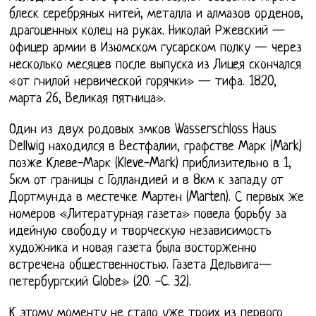
блеск серебряных нитей, металла и алмазов орденов,
драгоценных колец на руках. Николай Ржевский —
офицер армии в Изюмском гусарском полку — через
несколько месяцев после выпуска из Лицея скончался
«от гнилой нервической горячки» — тифа. 1820,
марта 26, Великая пятница».
Один из двух родовых змков Wasserschloss Haus
Dellwig находился в Вестфалии, графстве Марк (Mark)
позже Клеве-Марк (Kleve-Mark) приблизительно в 1,
5км от границы с Голландией и в 8км к западу от
Дортмунда в местечке Мартен (Marten). С первых же
номеров «Литературная газета» повела борьбу за
идейную свободу и творческую независимость
художника и новая газета была восторженно
встречена общественностью. Газета Дельвига—
петербургский Globe» (20. -C. 32).
К этому моменту не стало уже троих из первого