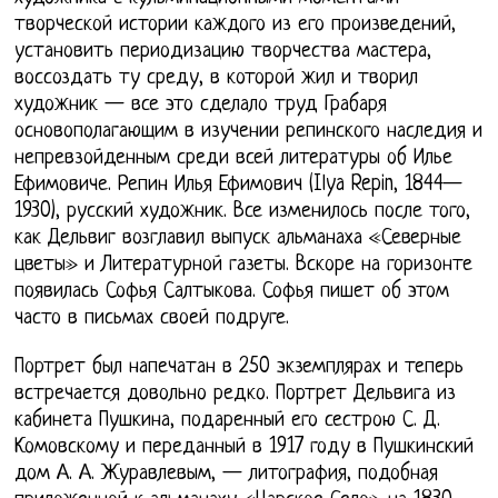
творческой истории каждого из его произведений,
установить периодизацию творчества мастера,
воссоздать ту среду, в которой жил и творил
художник — все это сделало труд Грабаря
основополагающим в изучении репинского наследия и
непревзойденным среди всей литературы об Илье
Ефимовиче. Репин Илья Ефимович (Ilya Repin, 1844—
1930), русский художник. Все изменилось после того,
как Дельвиг возглавил выпуск альманаха «Северные
цветы» и Литературной газеты. Вскоре на горизонте
появилась Софья Салтыкова. Софья пишет об этом
часто в письмах своей подруге.
Портрет был напечатан в 250 экземплярах и теперь
встречается довольно редко. Портрет Дельвига из
кабинета Пушкина, подаренный его сестрою С. Д.
Комовскому и переданный в 1917 году в Пушкинский
дом А. А. Журавлевым, — литография, подобная