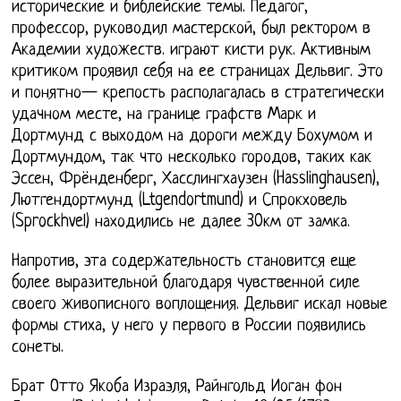
исторические и библейские темы. Педагог,
профессор, руководил мастерской, был ректором в
Академии художеств. играют кисти рук. Активным
критиком проявил себя на ее страницах Дельвиг. Это
и понятно— крепость располагалась в стратегически
удачном месте, на границе графств Марк и
Дортмунд с выходом на дороги между Бохумом и
Дортмундом, так что несколько городов, таких как
Эссен, Фрёнденберг, Хасслингхаузен (Hasslinghausen),
Лютгендортмунд (Ltgendortmund) и Спрокховель
(Sprockhvel) находились не далее 30км от замка.
Напротив, эта содержательность становится еще
более выразительной благодаря чувственной силе
своего живописного воплощения. Дельвиг искал новые
формы стиха, у него у первого в России появились
сонеты.
Брат Отто Якоба Израэля, Райнгольд Иоган фон