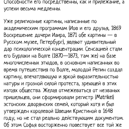
Способности его посредственны, как и прилежание, а
успехи весьма медленны.
Уже религиозные картины, написанные по
академическим программам (Иов и его друзья, 1869
Воскрешение дочери Иаира, 1871 обе картины — в
Русском музее, Петербург), являют удивительный
дар психологической концентрации. Сенсацией стали
его Бурлаки на Волге (1870—1873, там же) на базе
многочисленных этюдов, в основном написанных во
время путешествия по Волге, молодой Репин создал
картину, впечатляющую и яркой выразительностью
натуры и грозной силой протеста, зреющей в этих
изгоях общества. Желая отмежеваться от незваных
пришельцев, они сформировали регистр (Matrikel)
эстонских дворянских семей, который хотя и был
утвержден королевой Швеции Кристиной в 1648
году, но не стал реально действующим документом.
Об этом Софья восторженно повествует все той же