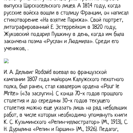
выпуска Царскосельского лицея. А 1814 году, когда
русские войска вошли в столицу Франции, он написал
стихотворение «На взятие Парижа». Свой портрет,
литографированный Е. Эстеррейхом в 1820 году,
Жуковский подарил Пушкину в день, когда им была
закончена поэма «Руслан и Людмила». Среди его
учеников, .
И. А. Дельвиг Rodovid воевал во французской
кампании 1807 года майором Калужского пехотного
полка, был ранен, стал кавалером ордена «Pour le
Mrite» («За заслуги»). С конца 70-х годов прошлого
столетия и до середины 30-х годов текущего
столетия можно еще указать лишь на ряд небольших
работ, в числе которых необходимо упомянуть книги
К. С. Кузьминского «Репин-иллюстратор» (М., 1913), С.
Н. Дурылина «Репин и Гаршин» (М., 1926). Педагог,