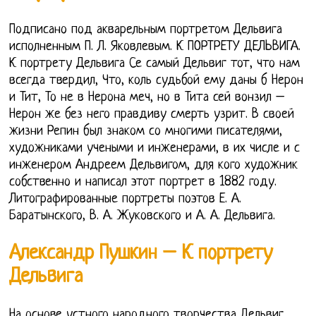
Подписано под акварельным портретом Дельвига
исполненным П. Л. Яковлевым. К ПОРТРЕТУ ДЕЛЬВИГА.
К портрету Дельвига Се самый Дельвиг тот, что нам
всегда твердил, Что, коль судьбой ему даны б Нерон
и Тит, То не в Нерона меч, но в Тита сей вонзил –
Нерон же без него правдиву смерть узрит. В своей
жизни Репин был знаком со многими писателями,
художниками учеными и инженерами, в их числе и с
инженером Андреем Дельвигом, для кого художник
собственно и написал этот портрет в 1882 году.
Литографированные портреты поэтов Е. А.
Баратынского, В. А. Жуковского и А. А. Дельвига.
Александр Пушкин – К портрету
Дельвига
На основе устного народного творчества Дельвиг