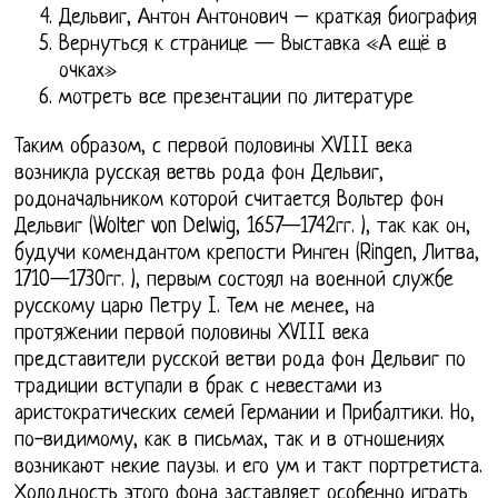
Дельвиг, Антон Антонович – краткая биография
Вернуться к странице — Выставка «А ещё в
очках»
мотреть все презентации по литературе
Таким образом, с первой половины XVIII века
возникла русская ветвь рода фон Дельвиг,
родоначальником которой считается Вольтер фон
Дельвиг (Wolter von Delwig, 1657—1742гг. ), так как он,
будучи комендантом крепости Ринген (Ringen, Литва,
1710—1730гг. ), первым состоял на военной службе
русскому царю Петру I. Тем не менее, на
протяжении первой половины XVIII века
представители русской ветви рода фон Дельвиг по
традиции вступали в брак с невестами из
аристократических семей Германии и Прибалтики. Но,
по-видимому, как в письмах, так и в отношениях
возникают некие паузы. и его ум и такт портретиста.
Холодность этого фона заставляет особенно играть