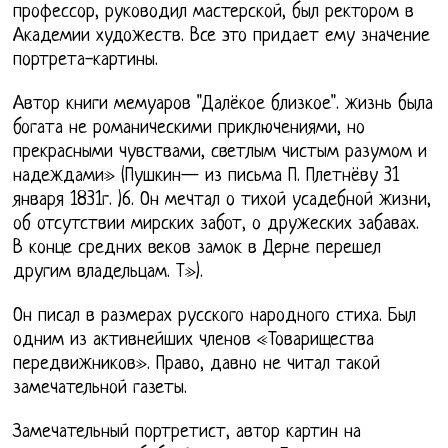
профессор, руководил мастерской, был ректором в
Академии художеств. Все это придает ему значение
портрета-картины.
Автор книги мемуаров "Далёкое близкое". жизнь была
богата не романическими приключениями, но
прекрасными чувствами, светлым чистым разумом и
надеждами» (Пушкин— из письма П. Плетнёву 31
января 1831г. )6. Он мечтал о тихой усадебной жизни,
об отсутствии мирских забот, о дружеских забавах.
В конце средних веков замок в Дерне перешел
другим владельцам. Т»).
Он писал в размерах русского народного стиха. Был
одним из активнейших членов «Товарищества
передвижников». Право, давно не читал такой
замечательной газеты.
Замечательный портретист, автор картин на