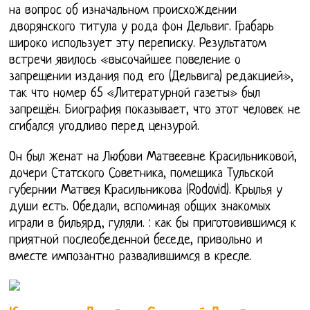
на вопрос об изначальном происхождении
дворянского титула у рода фон Дельвиг. Грабарь
широко использует эту переписку. Результатом
встречи явилось «высочайшее повеление о
запрещении издания под его (Дельвига) редакцией»,
так что номер 65 «Литературной газеты» был
запрещён. Биография показывает, что этот человек не
сгибался угодливо перед цензурой.
Он был женат на Любови Матвеевне Красильниковой,
дочери Статского Советника, помещика Тульской
губернии Матвея Красильникова (Rodovid). Крылья у
души есть. Обедали, вспоминая общих знакомых
играли в бильярд, гуляли. : как бы приготовившимся к
приятной послеобеденной беседе, привольно и
вместе импозантно развалившимся в кресле.