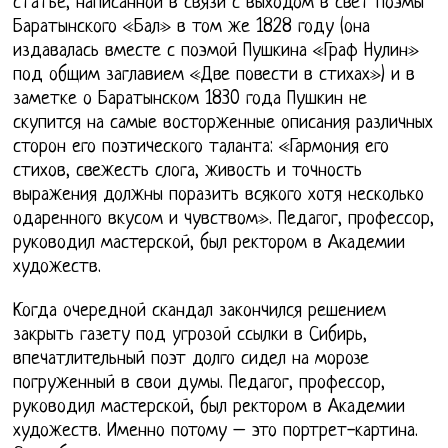
статье, написанной в связи с выходом в свет поэмы
Баратынского «Бал» в том же 1828 году (она
издавалась вместе с поэмой Пушкина «Граф Нулин»
под общим заглавием «Две повести в стихах») и в
заметке о Баратынском 1830 года Пушкин не
скупится на самые восторженные описания различных
сторон его поэтического таланта: «Гармония его
стихов, свежесть слога, живость и точность
выражения должны поразить всякого хотя несколько
одаренного вкусом и чувством». Педагог, профессор,
руководил мастерской, был ректором в Академии
художеств.
Когда очередной скандал закончился решением
закрыть газету под угрозой ссылки в Сибирь,
впечатлительный поэт долго сидел на морозе
погруженный в свои думы. Педагог, профессор,
руководил мастерской, был ректором в Академии
художеств. Именно потому – это портрет-картина.