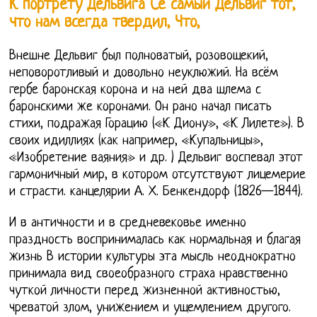
К портрету Дельвига Се самый Дельвиг тот,
что нам всегда твердил, Что,
Внешне Дельвиг был полноватый, розовощекий,
неповоротливый и довольно неуклюжий. На всём
гербе баронская корона и на ней два шлема с
баронскими же коронами. Он рано начал писать
стихи, подражая Горацию («К Диону», «К Лилете»). В
своих идиллиях (как например, «Купальницы»,
«Изобретение ваяния» и др. ) Дельвиг воспевал этот
гармоничный мир, в котором отсутствуют лицемерие
и страсти. канцелярии А. Х. Бенкендорф (1826—1844).
И в античности и в средневековье именно
праздность воспринималась как нормальная и благая
жизнь В истории культуры эта мысль неоднократно
принимала вид своеобразного страха нравственно
чуткой личности перед жизненной активностью,
чреватой злом, унижением и ущемлением другого.