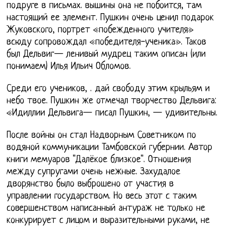
подруге в письмах. вышины она не побоится, там
настоящий ее элемент. Пушкин очень ценил подарок
Жуковского, портрет «побежденного учителя»
всюду сопровождал «победителя-ученика». Таков
был Дельвиг— ленивый мудрец таким описан (или
понимаем) Илья Ильич Обломов.
Среди его учеников, . дай свободу этим крыльям и
небо твое. Пушкин же отмечал творчество Дельвига:
«Идиллии Дельвига— писал Пушкин, — удивительны.
После войны он стал Надворным Советником по
водяной коммуникации Тамбовской губернии. Автор
книги мемуаров "Далёкое близкое". Отношения
между супругами очень нежные. Захудалое
дворянство было выброшено от участия в
управлении государством. Но весь этот с таким
совершенством написанный антураж не только не
конкурирует с лицом и выразительными руками, не