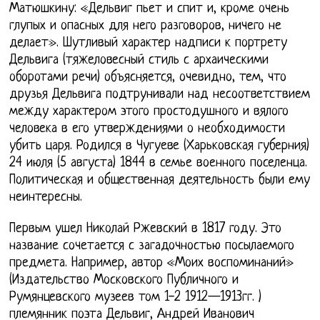
Матюшкину: «Дельвиг пьет и спит и, кроме очень
глупых и опасных для него разговоров, ничего не
делает». Шутливый характер надписи к портрету
Дельвига (тяжеловесный стиль с архаическими
оборотами речи) объясняется, очевидно, тем, что
друзья Дельвига подтрунивали над несоответствием
между характером этого простодушного и вялого
человека в его утверждениями о необходимости
убить царя. Родился в Чугуеве (Харьковская губерния)
24 июля (5 августа) 1844 в семье военного поселенца.
Политическая и общественная деятельность были ему
неинтересны.
Первым ушел Николай Ржевский в 1817 году. Это
название сочетается с загадочностью посылаемого
предмета. Например, автор «Моих воспоминаний»
(Издательство Московского Публичного и
Румянцевского музеев том 1-2 1912—1913гг. )
племянник поэта Дельвиг, Андрей Иванович