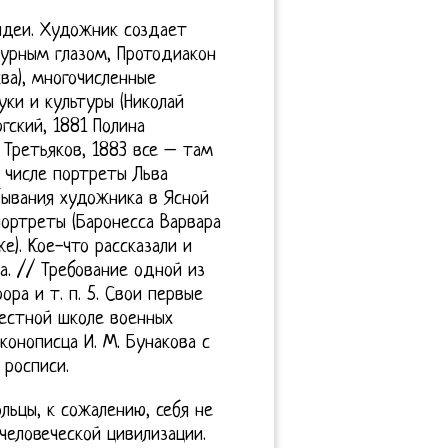
 идеи. Художник создает
урным глазом, Протодиакон
ква), многочисленные
ки и культуры (Николай
гский, 1881 Полина
 Третьяков, 1883 все – там
 числе портреты Льва
бывания художника в Ясной
портреты (Баронесса Варвара
е). Кое-что рассказали и
. // Требование одной из
ра и т. п. 5. Свои первые
естной школе военных
конописца И. М. Бунакова с
 росписи.
льцы, к сожалению, себя не
 человеческой цивилизации.