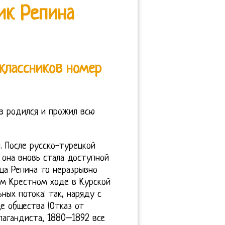
ик Репина
классников номер
в родился и прожил всю
. После русско-турецкой
и она вновь стала доступной
ца Репина то неразрывно
ом Крестном ходе в Курской
ьных потока: так, наряду с
е общества (Отказ от
пагандиста, 1880–1892 все