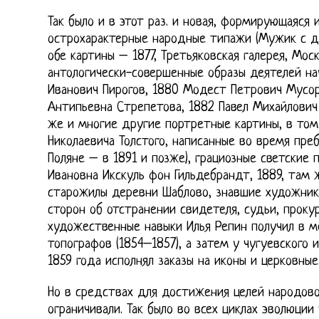
Так было и в этот раз. и новая, формирующаяся
острохарактерные народные типажи (Мужик с д
обе картины – 1877, Третьяковская галерея, Мос
антологически-совершенные образы деятелей нау
Иванович Пирогов, 1880 Модест Петрович Мусор
Антипьевна Стрепетова, 1882 Павел Михайлович
же и многие другие портретные картины, в том
Николаевича Толстого, написанные во время пре
Поляне – в 1891 и позже), грациозные светские 
Ивановна Икскуль фон Гильдебрандт, 1889, там ж
старожилы деревни Шаблово, знавшие художника
сторон об отстранении свидетеля, судьи, прокуро
художественные навыки Илья Репин получил в м
топографов (1854–1857), а затем у чугуевского и
1859 года исполнял заказы на иконы и церковные
Но в средствах для достижения целей народово
ограничивали. Так было во всех циклах эволюции