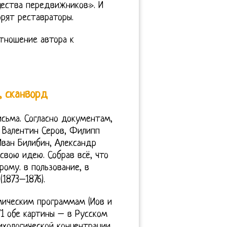
щества передвижников». И
орят реставраторы.
отношение автора к
, сканворд
исьма. Согласно документам,
– Валентин Серов, Филипп
Иван Билибин, Александр
свою идею. Собрав всё, что
рому. в пользование, в
1873–1876).
мическим программам (Иов и
71 обе картины – в Русском
ихологической концентрации.