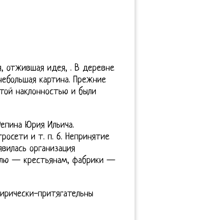
я, отжившая идея, . В деревне
ебольшая картина. Прежние
этой наклонностью и были
епина Юрия Ильича.
росети и т. п. 6. Непринятие
явилась организация
млю — крестьянам, фабрики —
лирически-притягательны