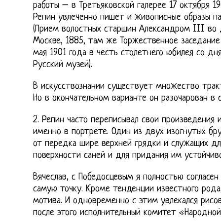
работы – в Третьяковской галерее 17 октября 190
Репин увлеченно пишет и живописные образы п
(Прием волостных старшин Александром III во 
Москве, 1885, там же Торжественное заседание 
мая 1901 года в честь столетнего юбилея со дня
Русский музей).
В искусствознании существует множество тракт
Но в окончательном варианте он разочарован в 
2. Репин часто переписывал свои произведения 
именно в портрете. Один из двух изогнутых бр
от передка шире верхней грядки и служащих дл
поверхности саней и для придания им устойчивос
Вячеслав, с Победосцевым я полностью согласен
самую точку. Кроме тенденции известного рода
мотива. И одновременно с этим увлекался рисо
после этого исполнительный комитет «Народной