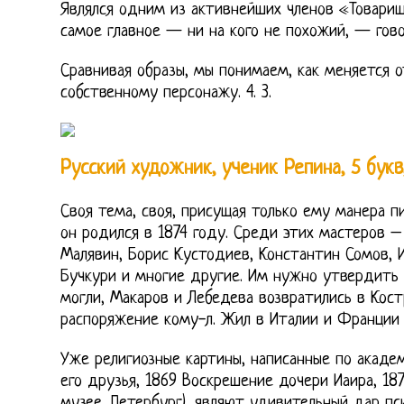
Являлся одним из активнейших членов «Товари
самое главное — ни на кого не похожий, — гов
Сравнивая образы, мы понимаем, как меняется 
собственному персонажу. 4. 3.
Русский художник, ученик Репина, 5 букв
Своя тема, своя, присущая только ему манера п
он родился в 1874 году. Среди этих мастеров 
Малявин, Борис Кустодиев, Константин Сомов, 
Бучкури и многие другие. Им нужно утвердить 
могли, Макаров и Лебедева возвратились в Кост
распоряжение кому-л. Жил в Италии и Франции (
Уже религиозные картины, написанные по акаде
его друзья, 1869 Воскрешение дочери Иаира, 18
музее, Петербург), являют удивительный дар пс