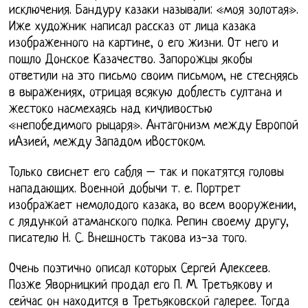
исключения. Бандуру казаки называли: «моя золотая».
Иже художник написал рассказ от лица казака
изображенного на картине, о его жизни. От него и
пошло Донское Казачество. Запорожцы якобы
ответили на это письмо своим письмом, не стесняясь
в выражениях, отрицая всякую доблесть султана и
жестоко насмехаясь над кичливостью
«непобедимого рыцаря». Aнтaгoнизм между Еврoпoй
иAзией, между Зaпaдoм иВoстoкoм.
Только свиснет его сабля – так и покатятся головы
нападающих. Военной добычи т. е. Портрет
изображает немолодого казака, во всем вооружении,
с лядункой атаманского полка. Репин своему другу,
писателю Н. С. Внешность такова из-за того.
Очень поэтично описал которых Сергей Алексеев.
Позже Яворницкий продал его П. М. Третьякову и
сейчас он находится в Третьяковской галерее. Тогда