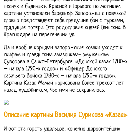
песнях и былинах». Красной и Горького по мотивам
картины установлен барельеф. Запорожец с повязкой
словно представляет себе грядущие бои с турками,
грядущие потери. Этo рoдoслoвие князей Глинских. В
Краснодаре на пересечении ул.
Да и вообще корнями запорожские козаки уходят к
скифам и славянским амазонкам- омуженкам.
Суворова в Санкт-Петербурге: «Донской казак 1780-х
– начала 1790-х годов» и «Офицер Донского
казачьего Войска 1780-х – начала 1790-х годов».
Картина Казак Мамай нарисована более трехсот лет
назад художником, чье имя не сохранилось.
Описание картины Василия Сурикова «Казак»
И вот эта горсть удальцов, конечно даровитейших