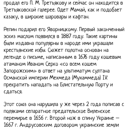
продал его П. М. Третьякову и сейчас он находится в
Третьяковской галерее. Одет Мамай, как и подобает
казаку, в широкие шаровары и кафтан.
Репин подарил его Яворницкому. Первый законченный
эскиз маслом появился в 1887 году. Такие картины
были издавна популярны в народе ими украшали
крестьянские избы. Сюжет полотна основан на
легенде о письме, написанным в 1676 году кошевым
атаманом Иваном Серко «со всем кошем
Запорожским» в ответ на ультиматум султана
Османской империи Мехмеда (Мухаммеда) IV:
прекратить нападать на Блистательную Порту и
сдаться.
Этот союз она нарушила у же через 2 года пописав с
поляками сепаратное предательское Виленское
перемирье в 1656 г. Второй нож в спину Украине –
1667 г. Андрусовским договором украинские земли