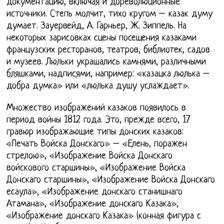
документацию, включая и дореволюционные
источники. Степь молчит, тихо кругом – казак думу
думает. Зауервейд, А. Гарньер, Ж. Зиппель. На
некоторых зарисовках сцены посещения казаками
французских ресторанов, театров, библиотек, садов
и музеев. Люльки украшались камнями, различными
бляшками, надписями, например: «казацка люлька –
добра думка» или «люлька душу услаждает».
Множество изображений казаков появилось в
период войны 1812 года. Это, прежде всего, 17
гравюр изображающие типы донских казаков:
«Печать Войска Донскаго» – «Елень, поражен
стрелою», «Изображение Войска Донскаго
войскового старшины», «Изображение Войска
Донскаго старшины», «Изображение Войска Донскаго
есаула», «Изображение донскаго станишнаго
Атамана», «Изображение донскаго Казака»,
«Изображение донскаго Казака» (конная фигура с