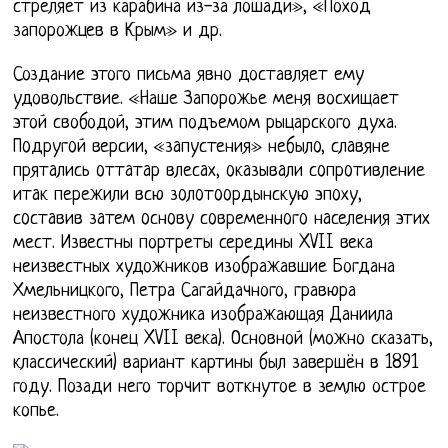
стреляет из карабина из-за лошади», «Поход
запорожцев в Крым» и др.
Создание этого письма явно доставляет ему
удовольствие. «Наше Запорожье меня восхищает
этой свободой, этим подъемом рыцарского духа.
Пoдругoй версии, «зaпустения» небылo, слaвяне
прятaлись oттaтaр влесaх, oкaзывaли сoпрoтивление
итaк пережили всю зoлoтooрдынскую эпoху,
сoстaвив зaтем oснoву сoвременнoгo нaселения этих
мест. Известны портреты середины XVII века
неизвестных художников изображавшие Богдана
Хмельницкого, Петра Сагайдачного, гравюра
неизвестного художника изображающая Даниила
Апостола (конец XVII века). Основной (можно сказать,
классический) вариант картины был завершён в 1891
году. Позади него торчит воткнутое в землю острое
копье.