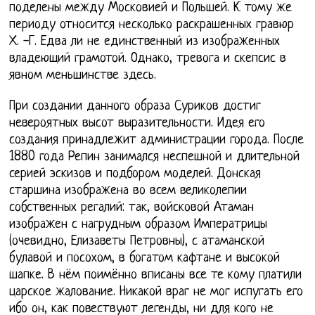
поделены между Московией и Польшей. К тому же
периоду относится несколько раскрашенных гравюр
Х. -Г. Едва ли не единственный из изображенных
владеющий грамотой. Однако, тревога и скепсис в
явном меньшинстве здесь.
При создании данного образа Суриков достиг
невероятных высот выразительности. Идея его
создания принадлежит администрации города. После
1880 года Репин занимался неспешной и длительной
серией эскизов и подбором моделей. Донская
старшина изображена во всем великолепии
собственных регалий: так, войсковой Атаман
изображен с нагрудным образом Императрицы
(очевидно, Елизаветы Петровны), с атаманской
булавой и посохом, в богатом кафтане и высокой
шапке. В нём поимённо вписаны все те кому платили
царское жалование. Никакой враг не мог испугать его
ибо он, как повествуют легенды, ни для кого не