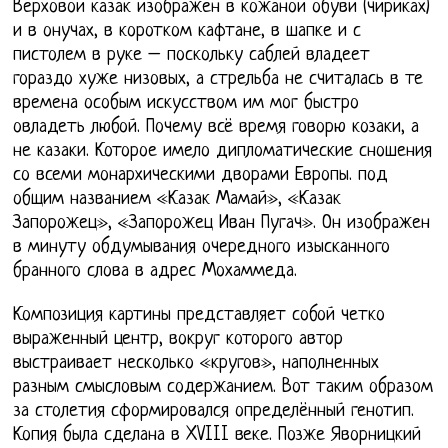
Верховой казак изображен в кожаной обуви (чириках)
и в онучах, в коротком кафтане, в шапке и с
пистолем в руке – поскольку саблей владеет
гораздо хуже низовых, а стрельба не считалась в те
времена особым искусством им мог быстро
овладеть любой. Почему всё время говорю козаки, а
не казаки. Которое имело дипломатические сношения
со всеми монархическими дворами Европы. под
общим названием «Казак Мамай», «Казак
Запорожец», «Запорожец Иван Пугач». Он изображен
в минуту обдумывания очередного изысканного
бранного слова в адрес Мохаммеда.
Композиция картины представляет собой четко
выраженный центр, вокруг которого автор
выстраивает несколько «кругов», наполненных
разным смысловым содержанием. Вот таким образом
за столетия сформировался определённый генотип.
Копия была сделана в XVIII веке. Позже Яворницкий