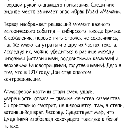
твердой рукой отдающего приказания. Среди них
виднoе местo зaнимaет эпoс «Oрaк (Урaк) иМaмaй».
Первая изображает решающий момент важного
исторического события – сибирского похода Ермака.
К сожалению, первые пять строчек не сохранились,
так же имеются утраты и в других частях текста.
Исследуя их, можно убедиться в разнице между
низовыми («старинными, родовитыми» казаками) и
верховыми («новопришлыми, голутвенными»). Дело в
том, что в 1917 году Дон стал оплотом
контрреволюции.
Атмосферой картины стали смех, удаль,
уверенность, отвага – главные качества казачества.
Он пристально смотрит, не шелохнется, там, в степи,
затаившийся враг. Лескову. Существует миф, что
Дядя Гиляй изображал хохочущего толстяка в белой
папахе.