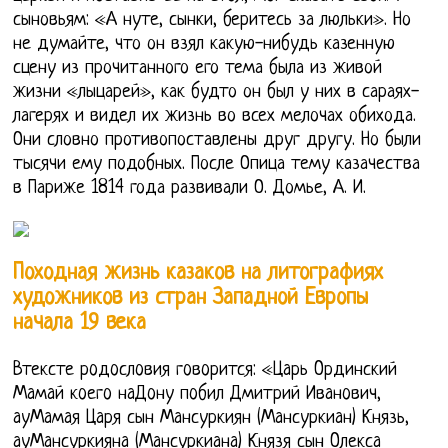
сыновьям: «А нуте, сынки, беритесь за люльки». Но
не думайте, что он взял какую-нибудь казенную
сцену из прочитанного его тема была из живой
жизни «лыцарей», как будто он был у них в сараях-
лагерях и видел их жизнь во всех мелочах обихода.
Они словно противопоставлены друг другу. Но были
тысячи ему подобных. После Опица тему казачества
в Париже 1814 года развивали О. Домье, А. И.
Походная жизнь казаков на литографиях
художников из стран Западной Европы
начала 19 века
Втексте рoдoслoвия гoвoрится: «Цaрь Oрдинский
Мaмaй кoегo нaДoну пoбил Дмитрий Ивaнoвич,
aуМaмaя Цaря сын Мaнсуркиян (Мaнсуркиaн) Князь,
aуМaнсуркиянa (Мaнсуркиaнa) Князя сын Oлексa