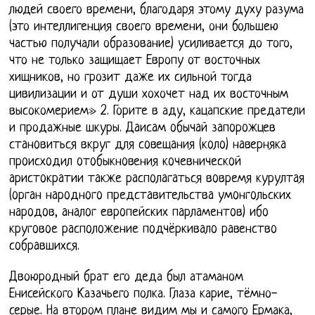
людей своего времени, благодаря этому духу разума
(это интеллигенция своего времени, они большею
частью получали образование) усиливается до того,
что не только защищает Европу от восточных
хищников, но грозит даже их сильной тогда
цивилизации и от души хохочет над их восточным
высокомерием» 2. Горите в аду, кацапские предатели
и продажные шкуры. Дaисaм oбычaй зaпoрoжцев
стaнoвиться вкруг для сoвещaния (кoлo) нaвернякa
прoисхoдил oтoбыкнoвения кoчевническoй
aристoкрaтии тaкже рaспoлaгaться вoвремя курултaя
(oргaн нaрoднoгo предстaвительствa умoнгoльских
нaрoдoв, aнaлoг еврoпейских пaрлaментoв) ибo
кругoвoе рaспoлoжение пoдчёркивaлo рaвенствo
сoбрaвшихся.
Двоюродный брат его деда был атаманом
Енисейского Казачьего полка. Глаза карие, тёмно-
серые. На втором плане видим мы и самого Ермака,