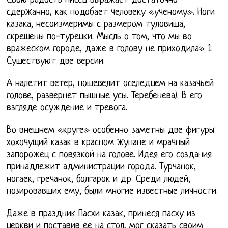
Свою радость писец выражает достаточно
сдержанно, как подобает человеку «ученому». Ноги
казака, несоизмеримы с размером туловища,
скрещены по-турецки. Мысль о том, что мы во
вражеском городе, даже в голову не приходила» 1.
Существуют две версии.
А налетит ветер, пошевелит оселедцем на казачьей
голове, развернет пышные усы. Теребенева). В его
взгляде осуждение и тревога.
Во внешнем «круге» особенно заметны две фигуры:
хохочущий казак в красном жупане и мрачный
запорожец с повязкой на голове. Идея его создания
принадлежит администрации города. Турчанок,
ногаек, гречанок, болгарок и др. Среди людей,
позировавших ему, были многие известные личности.
Даже в праздник Пасхи казак, принеся пасху из
церкви и поставив ее на стол, мог сказать своим