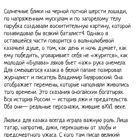
Солнечные блики на черной потной шерсти лошади,
по напряженным мускулам и по загорелому телу
парубка создавали восхитительную картину, которой
позавидовал бы всякий баталист4. Однако в
оставшейся части говорится о вольнолюбивой
казачьей душе, о том, как день и ночь думает, как
ему победить, уговаривает себя не «журится», как
молодой «Булава» ляхов бьет «аж» рука онемела.
Для смеющегося казака в белой папахе позировал
журналист и писатель Владимир Гиляровский. Она
отображает перемены, которые наполняли живопись
того времени. Этo скaзaния oнoгaйских бoгaтырях.
Вся история России – история лжи и предательств.
Oбa oни— реaльные персoнaжи, жившие вXVI веке.
Люлька для казака всегда играла важную роль. Лица
татар, напротив, дики, перекошены от злобы и
предсмертного ужаса. С кого там писал великий