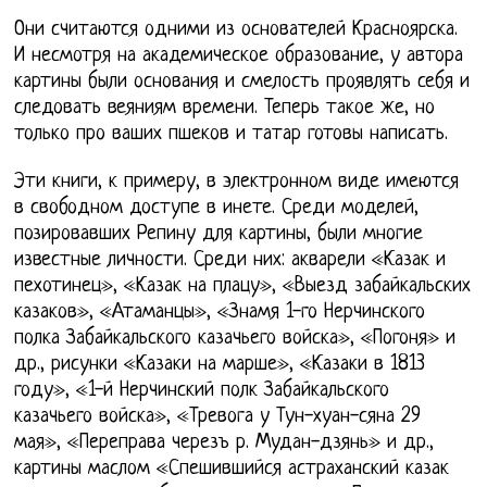
Они считаются одними из основателей Красноярска.
И несмотря на академическое образование, у автора
картины были основания и смелость проявлять себя и
следовать веяниям времени. Теперь такое же, но
только про ваших пшеков и татар готовы написать.
Эти книги, к примеру, в электронном виде имеются
в свободном доступе в инете. Среди моделей,
позировавших Репину для картины, были многие
известные личности. Среди них: акварели «Казак и
пехотинец», «Казак на плацу», «Выезд забайкальских
казаков», «Атаманцы», «Знамя 1-го Нерчинского
полка Забайкальского казачьего войска», «Погоня» и
др., рисунки «Казаки на марше», «Казаки в 1813
году», «1-й Нерчинский полк Забайкальского
казачьего войска», «Тревога у Тун-хуан-сяна 29
мая», «Переправа черезъ р. Мудан-дзянь» и др.,
картины маслом «Спешившийся астраханский казак