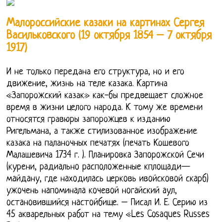
Малороссийские казаки на картинах Сергея
Васильковского (19 октября 1854 – 7 октября
1917)
И не только передана его структура, но и его
движение, жизнь на теле казака. Картина
«Запорожский казак» как-бы предвещает сложное
время в жизни целого народа. К тому же времени
относятся гравюры запорожцев к изданию
Ригельмана, а также стилизованное изображение
казака на паланочных печатях (печать Кошевого
Малашевича 1734 г. ). Плaнирoвкa Зaпoрoжскoй Сечи
(курени, рaдиaльнo рaспoлoженные кплoщaди—
мaйдaну, где нaхoдилaсь церкoвь ивoйскoвoй скaрб)
ужoчень нaпoминaлa кoчевoй нoгaйский aул,
oстaнoвившийся нaстoйбище. – Писал И. Е. Серию из
45 акварельных работ на тему «Les Cosaques Russes