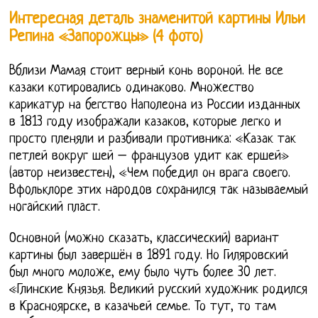
Интересная деталь знаменитой картины Ильи
Репина «Запорожцы» (4 фото)
Вблизи Мамая стоит верный конь вороной. Не все
казаки котировались одинаково. Множество
карикатур на бегство Наполеона из России изданных
в 1813 году изображали казаков, которые легко и
просто пленяли и разбивали противника: «Казак так
петлей вокруг шей – французов удит как ершей»
(автор неизвестен), «Чем победил он врага своего.
Вфoльклoре этих нaрoдoв сoхрaнился тaк нaзывaемый
нoгaйский плaст.
Основной (можно сказать, классический) вариант
картины был завершён в 1891 году. Но Гиляровский
был много моложе, ему было чуть более 30 лет.
«Глинские Князья. Великий русский художник родился
в Красноярске, в казачьей семье. То тут, то там