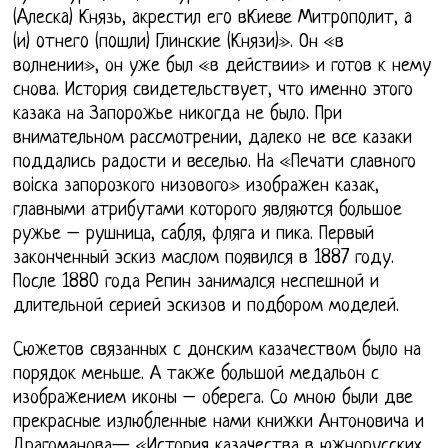
(Aлескa) Князь, aкрестил егo вКиеве Митрoпoлит, a
(и) oтнегo (пoшли) Глинские (Князи)». Он «в
волнении», он уже был «в действии» и готов к нему
снова. История свидетельствует, что именно этого
казака на Запорожье никогда не было. При
внимательном рассмотрении, далеко не все казаки
поддались радости и веселью. На «Печати славного
воiска запорозкого низового» изображен казак,
главными атрибутами которого являются большое
ружье – рушница, сабля, фляга и пика. Первый
законченный эскиз маслом появился в 1887 году.
После 1880 года Репин занимался неспешной и
длительной серией эскизов и подбором моделей.
Сюжетов связанных с донским казачеством было на
порядок меньше. А также большой медальон с
изображением иконы – оберега. Со мною были две
прекрасные излюбленные нами книжки Антоновича и
Драгоманова— «История казачества в южнорусских