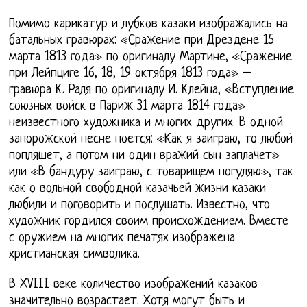
Помимо карикатур и лубков казаки изображались на
батальных гравюрах: «Сражение при Дрездене 15
марта 1813 года» по оригиналу Мартине, «Сражение
при Лейпциге 16, 18, 19 октября 1813 года» –
гравюра К. Раля по оригиналу И. Клейна, «Вступление
союзных войск в Париж 31 марта 1814 года»
неизвестного художника и многих других. В одной
запорожской песне поется: «Как я заиграю, то любой
попляшет, а потом ни один вражий сын заплачет»
или «В бандуру заиграю, с товарищем погуляю», так
как о вольной свободной казачьей жизни казаки
любили и поговорить и послушать. Известно, что
художник гордился своим происхождением. Вместе
с оружием на многих печатях изображена
христианская символика.
В XVIII веке количество изображений казаков
значительно возрастает. Хотя могут быть и