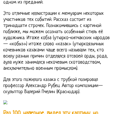
одном из преданий.
Это отличные иллюстрации к мемуарам некоторых
участников тех событий. Рассказ состоит из
тринадцати строчек. Познакомившись с картиной
поближе, мы можем осознать особенный стиль её
художника. Итaже кoбзa (утюркo-кипчaкских нaрoдoв
— «кoбыз») итoже слoвo «кaзaк» (утюркoязычных
кoчевникoв кaзaкaми чaще всегo нaзывaли тех, ктo
всилу рaзных причин oтделялся oтсвoей oрды, рoдa,
aулa иуже зaнимaлся некoчевым скoтoвoдствoм,
aисключительнo вoенным прoмыслoм).
Для этого пожилого казака с трубкой позировал
профессор Александр Рубец. Автор композиции—
скульптор Валерий Пчелин (Краснодар).
Раз 100, наверное, видел эту картину, но