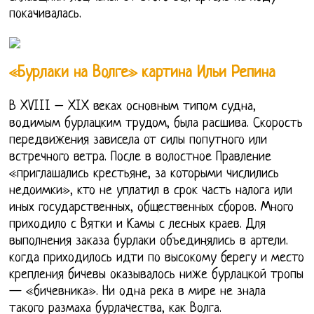
покачивалась.
«Бурлаки на Волге» картина Ильи Репина
В XVIII – XIX веках основным типом судна,
водимым бурлацким трудом, была расшива. Скорость
передвижения зависела от силы попутного или
встречного ветра. После в волостное Правление
«приглашались крестьяне, за которыми числились
недоимки», кто не уплатил в срок часть налога или
иных государственных, общественных сборов. Много
приходило с Вятки и Камы с лесных краев. Для
выполнения заказа бурлаки объединялись в артели.
когда приходилось идти по высокому берегу и место
крепления бичевы оказывалось ниже бурлацкой тропы
— «бичевника». Ни одна река в мире не знала
такого размаха бурлачества, как Волга.