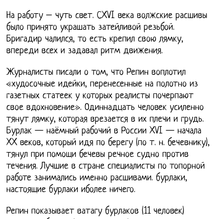
На работу – чуть свет. СXVI века волжские расшивы
было принято украшать затейливой резьбой.
Бригадир чалился, то есть крепил свою лямку,
впереди всех и задавал ритм движения.
Журналисты писали о том, что Репин воплотил
«худосочные идейки, перенесенные на полотно из
газетных статеек у которых реалисты почерпают
свое вдохновение». Одиннадцать человек усиленно
тянут лямку, которая врезается в их плечи и грудь.
Бурлак — наёмный рабочий в России XVI — начала
XX веков, который идя по берегу (по т. н. бечевнику),
тянул при помощи бечевы речное судно против
течения. Лучшие в стране специалисты по топорной
работе занимались именно расшивами. бурлаки,
настоящие бурлаки иболее ничего.
Репин показывает ватагу бурлаков (11 человек)