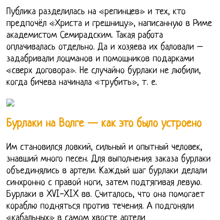
Публика разделилась на «репинцев» и тех, кто
предпочёл «Христа и грешницу», написанную в Риме
академистом Семирадским. Такая работа
оплачивалась отдельно. Да и хозяева их баловали –
задабривали лоцманов и помощников подарками
«сверх договора». Не случайно бурлаки не любили,
когда бичева начинала «трубить», т. е.
Бурлаки на Волге — как это было устроено
Им становился ловкий, сильный и опытный человек,
знавший много песен. Для выполнения заказа бурлаки
объединялись в артели. Каждый шаг бурлаки делали
синхронно с правой ноги, затем подтягивая левую.
Бурлаки в XVI-XIX вв. Считалось, что она помогает
кораблю подняться против течения. А подгоняли
«кабальных» в самом хвосте артели