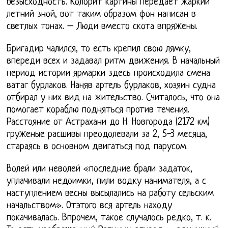
безысходность. Колорит картины передаёт жаркий
летний зной, вот таким образом фон написан в
светлых тонах. – Люди вместо скота впряжены.
Бригадир чалился, то есть крепил свою лямку,
впереди всех и задавал ритм движения. В начальный
период истории ярмарки здесь происходила смена
ватаг бурлаков. Наняв артель бурлаков, хозяин судна
отбирал у них вид на жительство. Считалось, что она
помогает кораблю подняться против течения.
Расстояние от Астрахани до Н. Новгорода (2172 км)
груженые расшивы преодолевали за 2, 5-3 месяца,
стараясь в основном двигаться под парусом.
Волей или неволей «последние брали задаток,
уплачивали недоимки, пили водку нанимателя, а с
наступлением весны высылались на работу сельским
начальством». Отэтого вся артель находу
покачивалась. Впрочем, такое случалось редко, т. к.