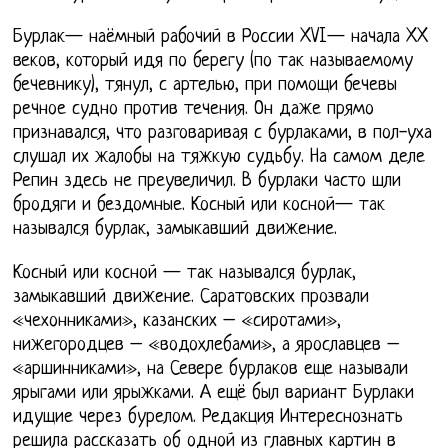
Бурлак— наёмный рабочий в России XVI— начала XX
веков, который идя по берегу (по так называемому
бечевнику), тянул, с артелью, при помощи бечевы
речное судно против течения. Он даже прямо
признавался, что разговаривая с бурлаками, в пол-уха
слушал их жалобы на тяжкую судьбу. На самом деле
Репин здесь не преувеличил. В бурлаки часто шли
бродяги и бездомные. Косный или косной— так
назывался бурлак, замыкавший движение.
Косный или косной — так назывался бурлак,
замыкавший движение. Саратовских прозвали
«чехонниками», казанских – «сиротами»,
нижегородцев – «водохлебами», а ярославцев –
«аршинниками», на Севере бурлаков еще называли
ярыгами или ярыжками. А ещё был вариант Бурлаки
идущие через бурелом. Редакция Интереснознать
решила рассказать об одной из главных картин в