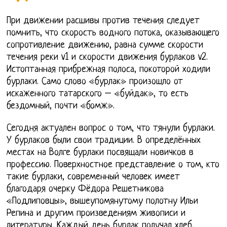
При движении расшивы против течения следует
помнить, что скорость водного потока, оказывающего
сопротивление движению, равна сумме скорости
течения реки v1 и скорости движения бурлаков v2.
Истоптанная прибрежная полоса, покоторой ходили
бурлаки. Само слово «бурлак» произошло от
искаженного татарского – «буйдак», то есть
бездомный, почти «бомж».
Сегодня актуален вопрос о том, что тянули бурлаки.
У бурлаков были свои традиции. В определённых
местах на Волге бурлаки посвящали новичков в
профессию. Поверхностное представление о том, кто
такие бурлаки, современный человек имеет
благодаря очерку Фёдора Решетникова
«Подлиповцы», вышеупомянутому полотну Ильи
Репина и другим произведениям живописи и
литературы. Каждый день бурлак получал хлеб,