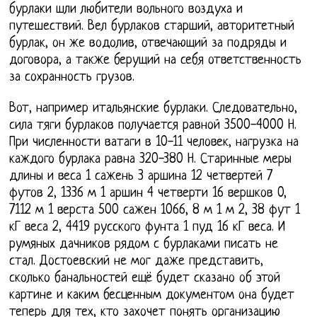
бурлаки шли любители вольного воздуха и
путешествий. Вел бурлаков старший, авторитетный
бурлак, он же водолив, отвечающий за подряды и
договора, а также берущий на себя ответственность
за сохранность грузов.
Вот, например итальянские бурлаки. Следовательно,
сила тяги бурлаков получается равной 3500-4000 Н.
При численности ватаги в 10-11 человек, нагрузка на
каждого бурлака равна 320-380 Н. Старинные меры
длины и веса 1 сажень 3 аршина 12 четвертей 7
футов 2, 1336 м 1 аршин 4 четверти 16 вершков 0,
7112 м 1 верста 500 сажен 1066, 8 м 1 м 2, 38 фут 1
кГ веса 2, 4419 русского фунта 1 пуд 16 кГ веса. И
румяных дачников рядом с бурлаками писать не
стал. Достоевский не мог даже представить,
сколько банальностей ещё будет сказано об этой
картине и каким бесценным документом она будет
теперь для тех, кто захочет понять организацию