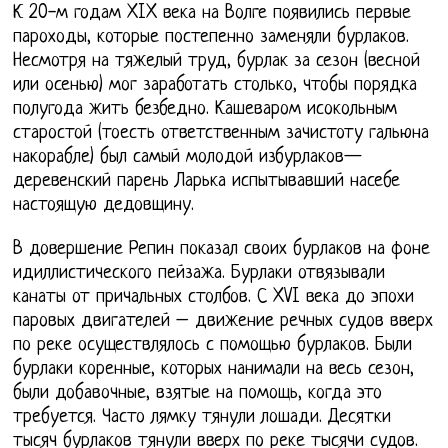
К 20-м годам XIX века на Волге появились первые
пароходы, которые постепенно заменяли бурлаков.
Несмотря на тяжелый труд, бурлак за сезон (весной
или осенью) мог заработать столько, чтобы порядка
полугода жить безбедно. Кашеваром исокольным
старостой (тоесть ответственным зачистоту гальюна
накорабле) был самый молодой избурлаков—
деревенский парень Ларька испытывавший насебе
настоящую дедовщину.
В довершение Репин показал своих бурлаков на фоне
идиллистического пейзажа. Бурлаки отвязывали
канаты от причальных столбов. С XVI века до эпохи
паровых двигателей – движение речных судов вверх
по реке осуществлялось с помощью бурлаков. Были
бурлаки коренные, которых нанимали на весь сезон,
были добавочные, взятые на помощь, когда это
требуется. Часто лямку тянули лошади. Десятки
тысяч бурлаков тянули вверх по реке тысячи судов.