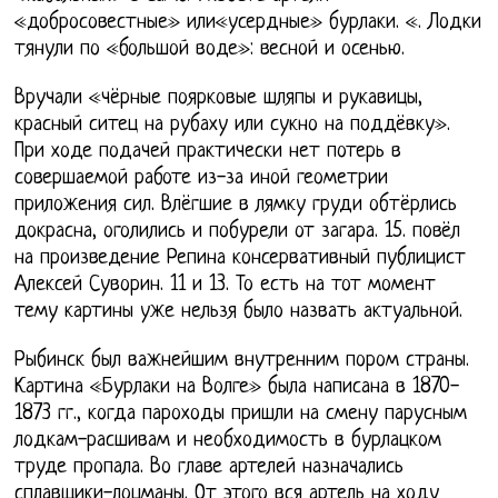
«добросовестные» или«усердные» бурлаки. «. Лодки
тянули по «большой воде»: весной и осенью.
Вручали «чёрные поярковые шляпы и рукавицы,
красный ситец на рубаху или сукно на поддёвку».
При ходе подачей практически нет потерь в
совершаемой работе из-за иной геометрии
приложения сил. Влёгшие в лямку груди обтёрлись
докрасна, оголились и побурели от загара. 15. повёл
на произведение Репина консервативный публицист
Алексей Суворин. 11 и 13. То есть на тот момент
тему картины уже нельзя было назвать актуальной.
Рыбинск был важнейшим внутренним пором страны.
Картина «Бурлаки на Волге» была написана в 1870-
1873 гг., когда пароходы пришли на смену парусным
лодкам-расшивам и необходимость в бурлацком
труде пропала. Во главе артелей назначались
сплавщики-лоцманы. От этого вся артель на ходу