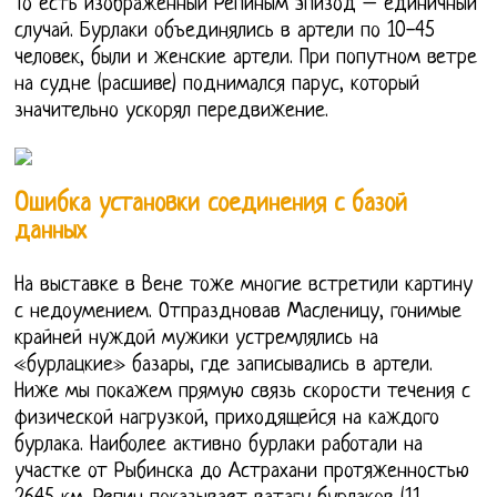
То есть изображенный Репиным эпизод – единичный
случай. Бурлаки объединялись в артели по 10-45
человек, были и женские артели. При попутном ветре
на судне (расшиве) поднимался парус, который
значительно ускорял передвижение.
Ошибка установки соединения с базой
данных
На выставке в Вене тоже многие встретили картину
с недоумением. Отпраздновав Масленицу, гонимые
крайней нуждой мужики устремлялись на
«бурлацкие» базары, где записывались в артели.
Ниже мы покажем прямую связь скорости течения с
физической нагрузкой, приходящейся на каждого
бурлака. Наиболее активно бурлаки работали на
участке от Рыбинска до Астрахани протяженностью