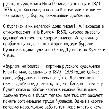
русского художника Ильи Репина, созданная в 1870—
1873годах. Косный или косной Косный или косной —
так назывался бурлак, замыкавший движение.
О бурлаках и их нелегкой доле писал Н. А. Некрасов в
стихотворении «На Волге» (1860), которое вызвало
большой интерес его современников. Истоптанная
прибрежная полоса, по которой ходили бурлаки.
Бурлаке водили суда и по Сене, Дунаю и по Хуанхе и
Янзцы.
«бурлаки на Волге»— картина русского художника
Ильи Репина, созданная в 1870—1873 годах. Сейчас
слово «бурлак» напрочь позабыто. Достоевский
немог даже представить, сколько банальностей еще
будет сказано обэтой картине икаким бесценным
документом она будет теперь для тех, кто захочет
понять организацию труда бурлаков. Одна из картин,
которую невозможно забыть или перепутать с чем-