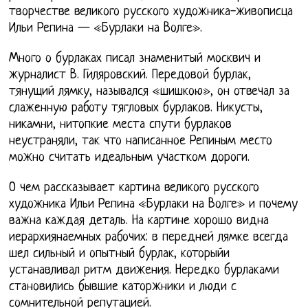
творчестве великого русского художника-живописца
Ильи Репина — «Бурлаки на Волге».
Много о бурлаках писал знаменитый москвич и
журналист В. Гиляровский. Передовой бурлак,
тянущий лямку, назывался «шишкою», он отвечал за
слаженную работу тягловых бурлаков. Никусты,
никамни, нитопкие места спути бурлаков
неустраняли, так что написанное Репиным место
можно считать идеальным участком дороги.
О чем рассказывает картина великого русского
художника Ильи Репина «Бурлаки на Волге» и почему
важна каждая деталь. На картине хорошо видна
иерархиянаемных рабочих: в передней лямке всегда
шел сильный и опытный бурлак, которыйи
устанавливал ритм движения. Нередко бурлаками
становились бывшие каторжники и люди с
сомнительной репутацией.