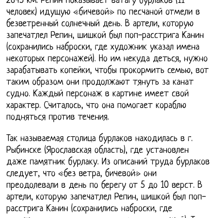
2645 км. Репин показывает ватагу бурлаков (11
человек) идущую «бичевой» по песчаной отмели в
безветренный солнечный день. В артели, которую
запечатлел Репин, шишкой был поп-расстрига Канин
(сохранились наброски, где художник указал имена
некоторых персонажей). Но им некуда деться, нужно
зарабатывать копейки, чтобы прокормить семью, вот
таким образом они продолжают тянуть за канат
судно. Каждый персонаж в картине имеет свой
характер. Считалось, что она помогает кораблю
подняться против течения.
Так называемая столица бурлаков находилась в г.
Рыбинске (Ярославская область), где установлен
даже памятник бурлаку. Из описаний труда бурлаков
следует, что «без ветра, бичевой» они
преодолевали в день по берегу от 5 до 10 верст. В
артели, которую запечатлел Репин, шишкой был поп-
расстрига Канин (сохранились наброски, где