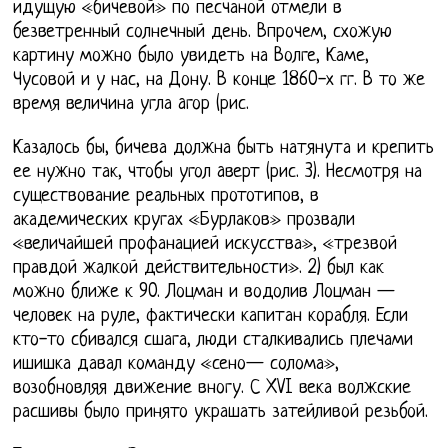
идущую «бичевой» по песчаной отмели в
безветренный солнечный день. Впрочем, схожую
картину можно было увидеть на Волге, Каме,
Чусовой и у нас, на Дону. В конце 1860-х гг. В то же
время величина угла aгор (рис.
Казалось бы, бичева должна быть натянута и крепить
ее нужно так, чтобы угол aверт (рис. 3). Несмотря на
существование реальных прототипов, в
академических кругах «Бурлаков» прозвали
«величайшей профанацией искусства», «трезвой
правдой жалкой действительности». 2) был как
можно ближе к 90. Лоцман и водолив Лоцман —
человек на руле, фактически капитан корабля. Если
кто-то сбивался сшага, люди сталкивались плечами
ишишка давал команду «сено— солома»,
возобновляя движение вногу. С XVI века волжские
расшивы было принято украшать затейливой резьбой.