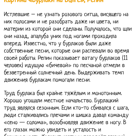
Картина «Бурлаки на Волге», Репин
Истлевшие – не узнать розового ситца, висящего на
них полосами и не разобрать даже ни цвета, ни
материи из которой они сделаны. Получалось, что шли
они назад, апалуба уних под ногами проходила
вперед. Известно, что у бурлаков были даже
собственные песни, которые они распевали во время
своей работы. Репин показывает ватагу бурлаков (11
человек) идущую «бичевой» по песчаной отмели в
безветренный солнечный день. Выдерживать темп
движения бурлакам помогали песни.
Труд бурлака был крайне тяжёлым и монотонным.
Хорошо угощали местное начальство. Бурлацкий
труд являлся сезонным. Если кто-то сбивался с шага,
люди сталкивались плечами и шишка давал команду
«сено — солома», возобновляя движение в ногу. В
его глазах можно увидеть и усталость и