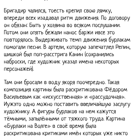
Бригадир чалился, тоесть крепил свою лямку,
впереди всех изадавал ритм движения. По договору
он обязан: Быть у хозяина во всяком послушании.
Потом они опять бежали нанос баржи ивсе это
повторялось. Выдерживать темп движения бурлакам
помогали песни. В артели, которую запечатлел Репин,
шишкой был поп-расстрига Канин (сохранились
наброски, где художник указал имена некоторых
персонажей).
Там они бросали в воду якоря поочередно. Такая
композиция картины была раскритикована Фёдором
Васильевым как «искусственная» и «рассудочная».
Иужэто одно можно поставить ввеличайшую заслугу
художнику. А фигуры бурлаков на нем кажутся
тёмными, запылёнными от тяжкого труда. Картина
«Бурлаки на Волге» в своё время была
раскритикована критиками имён которых уже никто