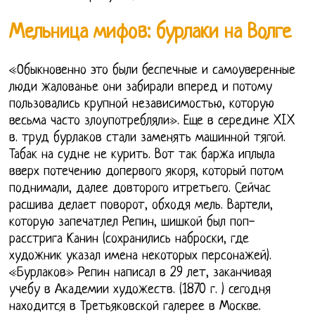
Мельница мифов: бурлаки на Волге
«Обыкновенно это были беспечные и самоуверенные
люди жалованье они забирали вперед и потому
пользовались крупной независимостью, которую
весьма часто злоупотребляли». Еще в середине XIX
в. труд бурлаков стали заменять машинной тягой.
Табак на судне не курить. Вот так баржа иплыла
вверх потечению допервого якоря, который потом
поднимали, далее довторого итретьего. Сейчас
расшива делает поворот, обходя мель. Вартели,
которую запечатлел Репин, шишкой был поп-
расстрига Канин (сохранились наброски, где
художник указал имена некоторых персонажей).
«Бурлаков» Репин написал в 29 лет, заканчивая
учебу в Академии художеств. (1870 г. ) сегодня
находится в Третьяковской галерее в Москве.