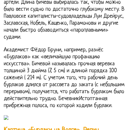
артели. Длина бичевы выбиралась так, чтобы можно
было вести судно по достаточно глубокому месту. В
Павловске капиталисты-судовладельцы Луи Дрейрус,
Заславская, Нобель, Кащенко, Парамоновы и другие
начали быстро обзаводиться «пароплавными»
судами.
Академист Фёдор Бруни, например, разнёс
«Бурлаков» как «величайшую профанацию
искусства». Бичевой называлась прочная веревка
толщиной 3 дюйма (7, 5 см) и длиной порядка 100
саженей ( 214 м). С учетом того, что рабочий день
бурлаков длился от рассвета до заката (с небольшим
перерывом), получается, что работать бурлаком было
действительно трудно. БечевникИстоптанная
прибрежная полоса, по которой ходили бурлаки.