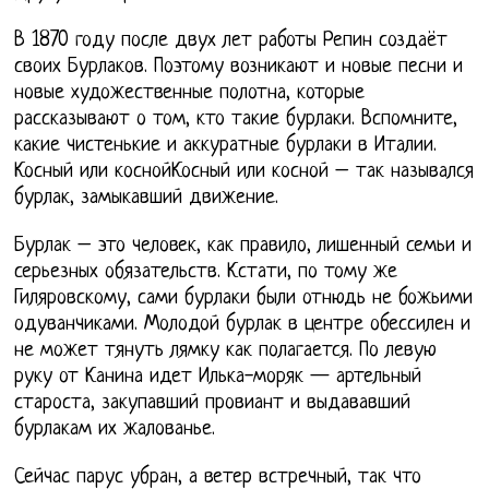
В 1870 году после двух лет работы Репин создаёт
своих Бурлаков. Поэтому возникают и новые песни и
новые художественные полотна, которые
рассказывают о том, кто такие бурлаки. Вспомните,
какие чистенькие и аккуратные бурлаки в Италии.
Косный или коснойКосный или косной – так назывался
бурлак, замыкавший движение.
Бурлак – это человек, как правило, лишенный семьи и
серьезных обязательств. Кстати, по тому же
Гиляровскому, сами бурлаки были отнюдь не божьими
одуванчиками. Молодой бурлак в центре обессилен и
не может тянуть лямку как полагается. По левую
руку от Канина идет Илька-моряк — артельный
староста, закупавший провиант и выдававший
бурлакам их жалованье.
Сейчас парус убран, а ветер встречный, так что