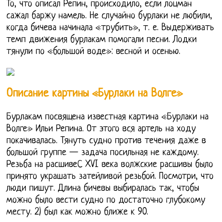
То, что описал Репин, происходило, если лоцман
сажал баржу намель. Не случайно бурлаки не любили,
когда бичева начинала «трубить», т. е. Выдерживать
темп движения бурлакам помогали песни. Лодки
тянули по «большой воде»: весной и осенью.
Описание картины «Бурлаки на Волге»
Бурлакам посвящена известная картина «Бурлаки на
Волге» Ильи Репина. От этого вся артель на ходу
покачивалась. Тянуть судно против течения даже в
большой группе — задача посильная не каждому.
Резьба на расшивеС XVI века волжские расшивы было
принято украшать затейливой резьбой. Посмотри, что
люди пишут. Длина бичевы выбиралась так, чтобы
можно было вести судно по достаточно глубокому
месту. 2) был как можно ближе к 90.