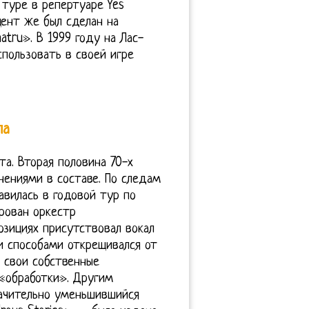
 туре в репертуаре Yes
цент же был сделан на
hatru». В 1999 году на Лас-
спользовать в своей игре
па
та. Вторая половина 70-х
нениями в составе. По следам
авилась в годовой тур по
рован оркестр
зициях присутствовал вокал
 способами открещивался от
ь свои собственные
«обработки». Другим
начительно уменьшившийся