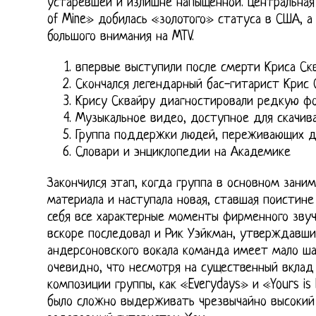
устаревшей и излишне напыщенной. Центральная
of Mine» добилась «золотого» статуса в США, а
большого внимания на MTV.
впервые выступили после смерти Криса Ск
Скончался легендарный бас-гитарист Крис 
Крису Сквайру диагностировали редкую ф
Музыкальное видео, доступное для скачив
Группа поддержки людей, переживающих 
Словари и энциклопедии на Академике
Закончился этап, когда группа в основном зани
материала и наступала новая, ставшая поистине
себя все характерные моменты фирменного звуча
вскоре последовал и Рик Уэйкман, утверждавший
андерсоновского вокала команда имеет мало ша
очевидно, что несмотря на существенный вклад
композиции группы, как «Everydays» и «Yours is
было сложно выдерживать чрезвычайно высокий 