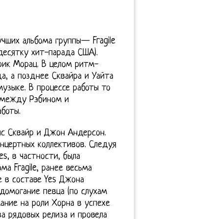
чших альбома группы— Fragile
 десятку хит-парада США).
рик Морац. В целом ритм-
а, а позднее Сквайра и Уайта
узыке. В процессе работы то
м между Рэбином и
боты.
ис Сквайр и Джон Андерсон.
онцертных коллективов. Следуя
s, в частности, была
ма Fragile, ранее весьма
е в составе Yes Джона
домогание певца (по слухам
ние на роли Хорна в успехе
ва рядовых релиза и провела