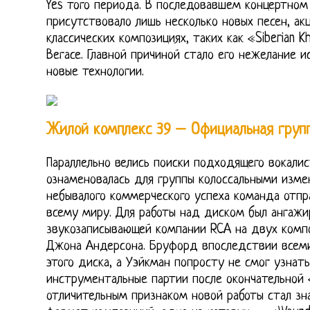
Yes того периода. В последовавшем концертном
присутствовало лишь несколько новых песен, ак
классических композициях, таких как «Siberian K
Вегасе. Главной причиной стало его нежелание и
новые технологии.
Жилой комплекс 39 – Официальная груп
Параллельно велись поиски подходящего вокалис
ознаменовалась для группы колоссальными изме
небывалого коммерческого успеха команда отпр
всему миру. Для работы над диском был ангажи
звукозаписывающей компании RCA на двух компо
Джона Андерсона. Бруфорд впоследствии всеми
этого диска, а Уэйкман попросту не смог узнат
инструментальные партии после окончательной 
отличительным признаком новой работы стал з