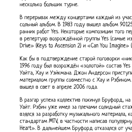
несколько больших турне.
В перерывах между концертами каждый из участ
сольный альбом. В 1983 году вышел альбом 9012
ранних работ Yes. Некоторые композиции того п
в репертуар возрождённой группы Yes (самые и
Drive» (Keys to Ascension 2) и «Can You Imagine» (M
Как бы в подтверждение старой поговорки «ник
1996 году был возрождён «золотой» состав Yes 
Уайта, Хау и Уэйкмана. Джон Андерсон приступ
материалом группы совместно с Хау и Рэбином
вышел в свет в апреле 2006 года.
В разгар успеха коллектив покинул Бруфорд, на
Уайт. Рэбин уже имел за плечами солидный стаж
взялся за разработку музыкального материала, 
стандартам MTV, в частности написав популярну
Heart». В дальнейшем Бруфорд отказался от уча