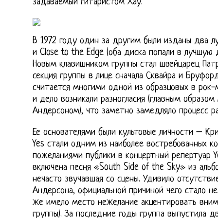
задаваемый гитаристом Хау.
В 1972 году один за другим были изданы два лу
и Close to the Edge (оба диска попали в лучшую
Новым клавишником группы стал швейцарец Пат
секция группы в лице сначала Сквайра и Бруфорд
считается многими одной из образцовых в рок-м
и дело возникали разногласия (главным образо
Андерсоном), что заметно замедляло процесс ра
Ее основателями были культовые личности – Кр
Yes стали одним из наиболее востребованных к
пожеланиями публики в концертный репертуар Ye
включена песня «South Side of the Sky» из альбо
нечасто звучавшая со сцены. Удивило отсутстви
Андерсона, официальной причиной чего стало не
же имело место нежелание акцентировать внима
группы). За последние годы группа выпустила д