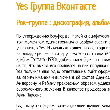
Yes Группа Вконтакте
Рок-группа : дискография, альбо
По утверждению Бруфорда, такой специфический
тот моментом единственным способом свести 
участников Yes. Изначально коллектив состоял и
за вокал, Крис – за гитару. Тем же составом Ye
альбом Tormato (1978), добившийся большого ко
на то, что выход его пришёлся на пик популярно
Yes получила еще одно ответвление. Уайт сформ
её своим именем и включив в её состав Даунса.
Андерсону и Рэбину прекрасным образом удался
современного звучания. В качестве продюсера 
Алан Парсонс.
Был выпущен фильм, запечатлевший лучшие мом