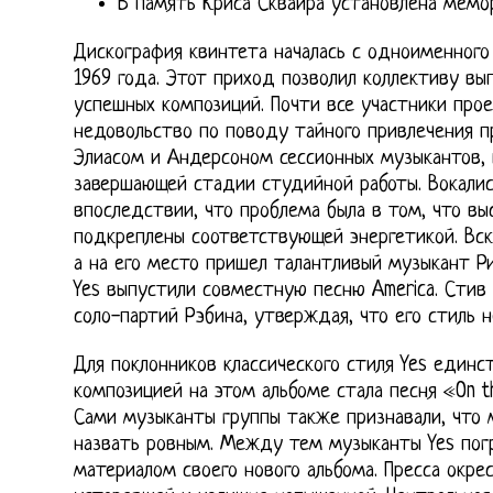
В память Криса Сквайра установлена мемо
Дискография квинтета началась с одноименного
1969 года. Этот приход позволил коллективу вы
успешных композиций. Почти все участники прое
недовольство по поводу тайного привлечения
Элиасом и Андерсоном сессионных музыкантов, 
завершающей стадии студийной работы. Вокали
впоследствии, что проблема была в том, что вы
подкреплены соответствующей энергетикой. Вско
а на его место пришел талантливый музыкант Ри
Yes выпустили совместную песню America. Стив 
соло-партий Рэбина, утверждая, что его стиль 
Для поклонников классического стиля Yes един
композицией на этом альбоме стала песня «On the
Сами музыканты группы также признавали, что м
назвать ровным. Между тем музыканты Yes погр
материалом своего нового альбома. Пресса окре