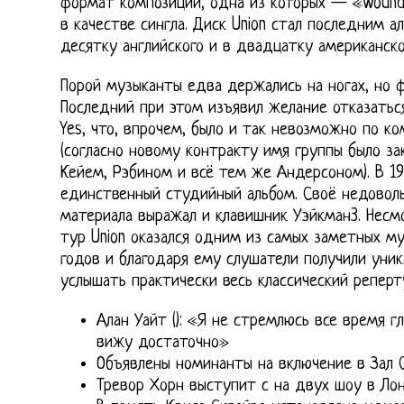
формат композиций, одна из которых — «Wound
в качестве сингла. Диск Union стал последним 
десятку английского и в двадцатку американско
Порой музыканты едва держались на ногах, но ф
Последний при этом изъявил желание отказатьс
Yes, что, впрочем, было и так невозможно по к
(согласно новому контракту имя группы было за
Кейем, Рэбином и всё тем же Андерсоном). В 1
единственный студийный альбом. Своё недовол
материала выражал и клавишник Уэйкман3. Несмо
тур Union оказался одним из самых заметных му
годов и благодаря ему слушатели получили уни
услышать практически весь классический реперту
Алан Уайт (): «Я не стремлюсь все время г
вижу достаточно»
Объявлены номинанты на включение в Зал 
Тревор Хорн выступит с на двух шоу в Ло