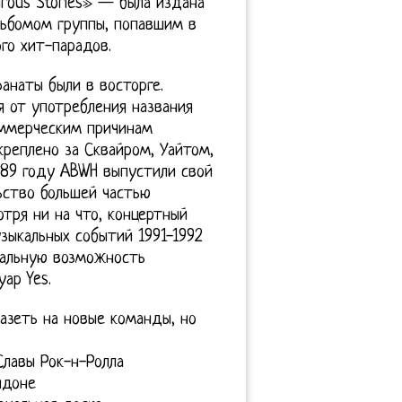
rous Stories» — была издана
альбомом группы, попавшим в
го хит-парадов.
анаты были в восторге.
я от употребления названия
оммерческим причинам
креплено за Сквайром, Уайтом,
989 году ABWH выпустили свой
ьство большей частью
тря ни на что, концертный
зыкальных событий 1991-1992
кальную возможность
ар Yes.
лазеть на новые команды, но
Славы Рок-н-Ролла
ндоне