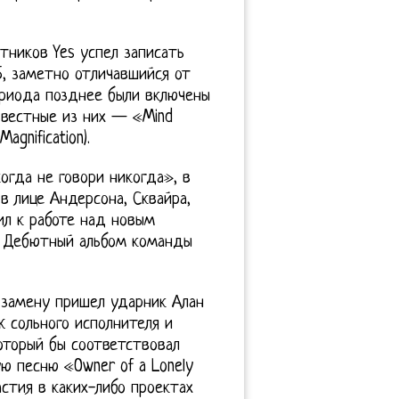
ников Yes успел записать
5, заметно отличавшийся от
ериода позднее были включены
звестные из них — «Mind
agnification).
огда не говори никогда», в
в лице Андерсона, Сквайра,
ил к работе над новым
. Дебютный альбом команды
 замену пришел ударник Алан
 сольного исполнителя и
который бы соответствовал
ю песню «Owner of a Lonely
стия в каких-либо проектах