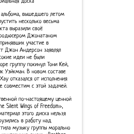
риальная доска
 альбома, вышедшего летом
пустить несколько весьма
кта выразили своё
 продюсером Джонатаном
принявших участие в
ст Джон Андерсон заявлял
сокие идеи не были
ре группу покинул Тони Кей,
к Уэйкман. В новом составе
Хау отказался от исполнения
не совместим с этой задачей.
ственной по-настоящему ценной
 Silent Wings of Freedom»,
атериал этого диска нельзя
узились в работу над
стила музыку группы морально