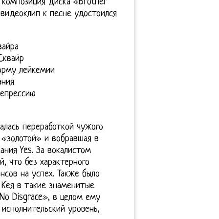
 композиция диска «Brother
 видеоклип к песне удостоился
вайра
Сквайр
орму лейкемии
ания
депрессию
малась переработкой чужого
 «золотой» и вобравшая в
ния Yes. За вокалистом
, что без характерного
нсов на успех. Также было
 Кея в такие знаменитые
 No Disgrace», в целом ему
исполнительский уровень,