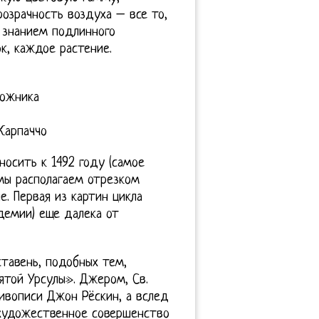
озрачность воздуха – все то,
о знанием подлинного
к, каждое растение.
дожника
Карпаччо
носить к 1492 году (самое
 мы располагаем отрезком
. Первая из картин цикла
адемии) еще далека от
тавень, подобных тем,
ятой Урсулы». Джером, Св.
живописи Джон Рёскин, а вслед
яхудожественное совершенство