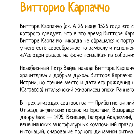
Витторио Карпаччо
Витторе Карпаччо (ок. А 26 июня 1526 года его 
которого следует, что в это время Витторе Кар
Витторе Карпаччо никогда не обращался к порт
у него есть своеобразное по замыслу и исполн
«Молодой рыцарь на фоне пейзажа» из собрания
Незабвенный Петр Вайль назвал Витторе Карпачч
хранителем и добрым духом. Витторе Карпаччо 
Истрии, но точные место и дата его рождения 
(Carpaccio) итальянский живописец эпохи Раннег
В трех эпизодах сватовства — Прибытие англий
Отъезд английских послов из Бретани, Возвраще
двору (все — 1495, Венеция, Галерея Академии),
венецианских многофигурных композиций праздн
интонаций, очарование полного динамики ритма