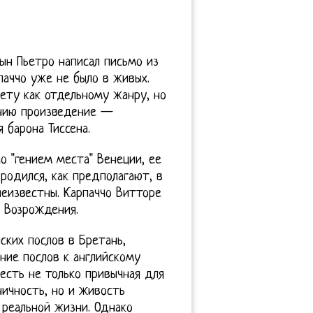
сын Пьетро написал письмо из
паччо уже не было в живых.
рету как отдельному жанру, но
ению произведение —
 барона Тиссена.
о "гением места" Венеции, ее
родился, как предполагают, в
неизвестны. Карпаччо Витторе
о Возрождения.
ских послов в Бретань,
ние послов к английскому
 есть не только привычная для
ичность, но и живость
 реальной жизни. Однако