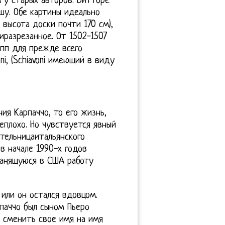
 у старых авторов. Витторе
шу. Обе картины идеально
 высота доски почти 170 см),
иразрезанное. От 1502-1507
пп для прежде всего
oni, (Schiavoni имеющий в виду
ия Карпаччо, то его жизнь,
еплохо. Но чувствуется явный
тельницаитальянского
в начале 1990-х годов
ранящуюся в США работу
или он остался вдовцом.
рпаччо был сыном Пьеро
л сменить свое имя на имя