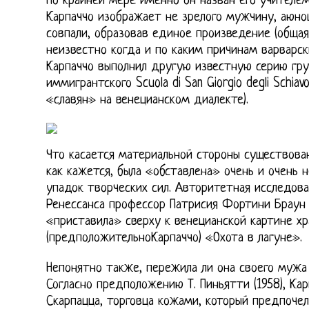
По крайней мере именно он назван его учителем
Карпаччо изображает не зрелого мужчину, аюно
совпали, образовав единое произведение (общая
неизвестно когда и по каким причинам варварск
Карпаччо выполнил другую известную серию гру
иммигрантского Scuola di San Giorgio degli Schiav
«славян» на венецианском диалекте).
Что касается материальной стороны существован
как кажется, была «обставлена» очень и очень н
упадок творческих сил. Авторитетная исследова
Ренессанса профессор Патрисия Фортини Браун 
«приставила» сверху к венецианской картине х
(предположительноКарпаччо) «Охота в лагуне».
Непонятно также, пережила ли она своего мужа 
Согласно предположению Т. Пиньятти (1958), Ка
Скарпацца, торговца кожами, который предпоче