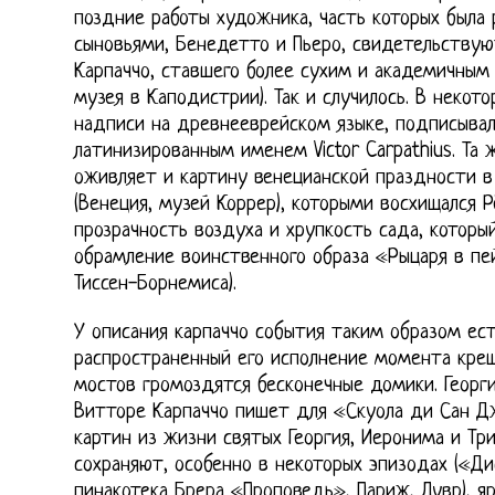
поздние работы художника, часть которых была
сыновьями, Бенедетто и Пьеро, свидетельствую
Карпаччо, ставшего более сухим и академичным 
музея в Каподистрии). Так и случилось. В некот
надписи на древнееврейском языке, подписывал
латинизированным именем Victor Carpathius. Та 
оживляет и картину венецианской праздности в
(Венеция, музей Коррер), которыми восхищался 
прозрачность воздуха и хрупкость сада, которы
обрамление воинственного образа «Рыцаря в пей
Тиссен-Борнемиса).
У описания карпаччо события таким образом ес
распространенный его исполнение момента крещ
мостов громоздятся бесконечные домики. Георги
Витторе Карпаччо пишет для «Скуола ди Сан Д
картин из жизни святых Георгия, Иеронима и Три
сохраняют, особенно в некоторых эпизодах («Дис
пинакотека Брера «Проповедь», Париж, Лувр), я