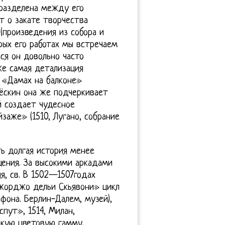
 разделена между его
т о закате творчества
(произведения из собора и
орых его работах мы встречаем
ся он довольно часто
же самая детализация
 «Дамах на балконе»
Рёскин она же подчеркивает
й создает чудесное
заже» (1510, Лугано, собрание
ть долгая история менее
ения. За высокими аркадами
я, св. В 1502—1507годах
жорджо дельи Скьявони» цикл
фона. Берлин-Далем, музей),
пут», 1514, Милан,
ркую цветовую гамму,