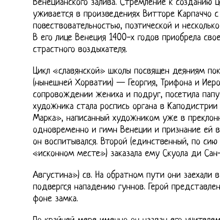
Венецианского залива. Стремление к созданию 
уживается в произведениях Витторе Карпаччо с
повествовательностью, поэтической и нескольк
В его лице Венеция 1400-х годов приобрела свое
страстного воздыхателя.
Цикл «славянской» школы посвящен деяниям по
(нынешней Хорватии) — Георгия, Трифона и Иеро
сопровождении жениха и подруг, посетила папу
художника стала роспись органа в Каподистрии 
Марка», написанный художником уже в преклон
одновременно и гимн Венеции и признание ей в
он воспитывался. Второй (единственный, по сию
«исконном месте») заказала ему Скуола ди Сан
Августина») св. На обратном пути они заехали в
подвергся нападению гуннов. Герой представле
фоне замка.