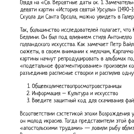
Глядя на «Св. Вероятные даты ок. 1. Замечатель
девяти картин «История святой Урсулы» (1490-1
Скуола ди Санта Орсола, можно увидеть в Гале
Так, большинство исследователей полагает, что
Беллини. Он был под влиянием стиля Антонелло
голландского искусства. Как замечает Петр Вай
сюжеты, в своем внимании к мелочам, Карпаччо
картины начнут репродуцировать в альбомах по
«подетальное фрагментирование» произвели ког
разъединив расписные створки и распилив одну 
Общееколичествопросмотровстраницы
Информация – Культура и искусство
Введите защитный код для скачивания фай
Всоответствии сэстетикой эпохи Возрождения 
он молод икрасив. Тогда представители этой ф
«апостольскими трудами» — ловили рыбу вблиз