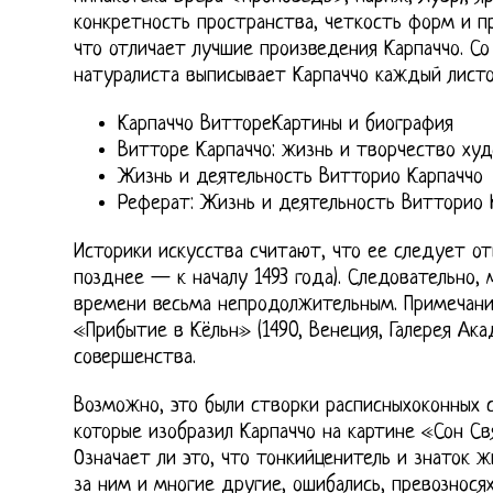
конкретность пространства, четкость форм и пр
что отличает лучшие произведения Карпаччо. С
натуралиста выписывает Карпаччо каждый листо
Карпаччо ВиттореКартины и биография
Витторе Карпаччо: жизнь и творчество ху
Жизнь и деятельность Витторио Карпаччо
Реферат: Жизнь и деятельность Витторио 
Историки искусства считают, что ее следует от
позднее — к началу 1493 года). Следовательно,
времени весьма непродолжительным. Примечание
«Прибытие в Кёльн» (1490, Венеция, Галерея Ак
совершенства.
Возможно, это были створки расписныхоконных с
которые изобразил Карпаччо на картине «Сон Св
Означает ли это, что тонкийценитель и знаток 
за ним и многие другие, ошибались, превознос