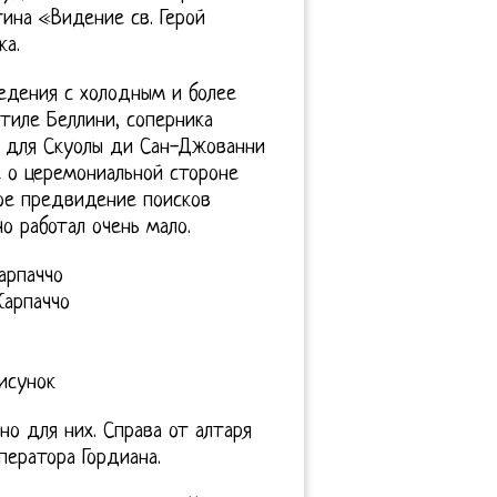
ина «Видение св. Герой
ка.
ведения с холодным и более
тиле Беллини, соперника
о для Скуолы ди Сан-Джованни
 о церемониальной стороне
ое предвидение поисков
 работал очень мало.
арпаччо
Карпаччо
исунок
но для них. Справа от алтаря
ератора Гордиана.