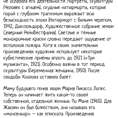
не ослабила его деятельности: портреты, скульптуры
(Человек с агнцем), скудные натюрморты, которые
порой с глубоким трагизмом выражают всю
безысходность эпохи (Натюрморт с бычьим черепом,
1942, Дюссельдорф, Художественное собрание земли
Северный РейнВестфалия). Светлые и тёмные
монохромные краски словно передают ощущение от
всполохов пожара. Хотя в своих значительных
произведениях художник использует некоторые
кубистические приёмы вплоть до 1921 («Три
музыканта», 1921). Особенно важны в тот период
скульптуры (Беременная женщина, 1950). После
свадьбы Хохлова оставила балет.
Маму будущего гения звали Мария Пикассо Лопес.
Теперь он начинает жить какой-то своей
собственной, отдельной жизнью. По Мане (1960). Для
Жаклин он был божеством, она называла его
«монсеньор» – как епископа. Произведения