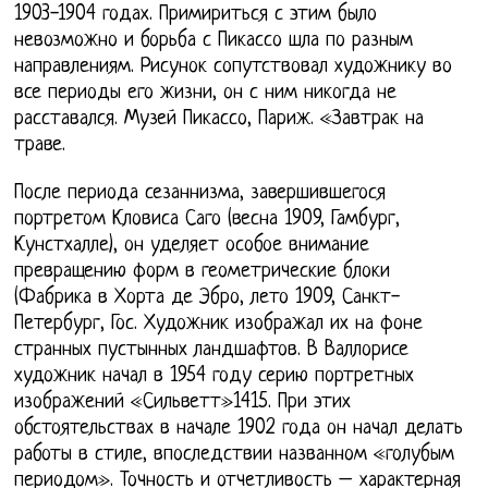
1903-1904 годах. Примириться с этим было
невозможно и борьба с Пикассо шла по разным
направлениям. Рисунок сопутствовал художнику во
все периоды его жизни, он с ним никогда не
расставался. Музей Пикассо, Париж. «Завтрак на
траве.
После периода сезаннизма, завершившегося
портретом Кловиса Саго (весна 1909, Гамбург,
Кунстхалле), он уделяет особое внимание
превращению форм в геометрические блоки
(Фабрика в Хорта де Эбро, лето 1909, Санкт-
Петербург, Гос. Художник изображал их на фоне
странных пустынных ландшафтов. В Валлорисе
художник начал в 1954 году серию портретных
изображений «Сильветт»1415. При этих
обстоятельствах в начале 1902 года он начал делать
работы в стиле, впоследствии названном «голубым
периодом». Точность и отчетливость – характерная