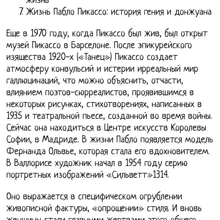
жизнь
Жизнь Пабло Пикассо: история гения и донжуана
Еще в 1970 году, когда Пикассо был жив, был открыт
музей Пикассо в Барселоне. После эпикурейского
изящества 1920-х («Танец») Пикассо создает
атмосферу конвульсий и истерии ирреальный мир
галлюцинаций, что можно объяснить, отчасти,
влиянием поэтов-сюрреалистов, проявившимся в
некоторых рисунках, стихотворениях, написанных в
1935 и театральной пьесе, созданной во время войны.
Сейчас она находиться в Центре искусств Королевы
Софии, в Мадриде. В жизни Пабло появляется модель
Фернанда Ольвье, которая стала его вдохновителем.
В Валлорисе художник начал в 1954 году серию
портретных изображений «Сильветт»1314.
Оно выражается в специфическом огрублении
живописной фактуры, «опрощении» стиля. И вновь