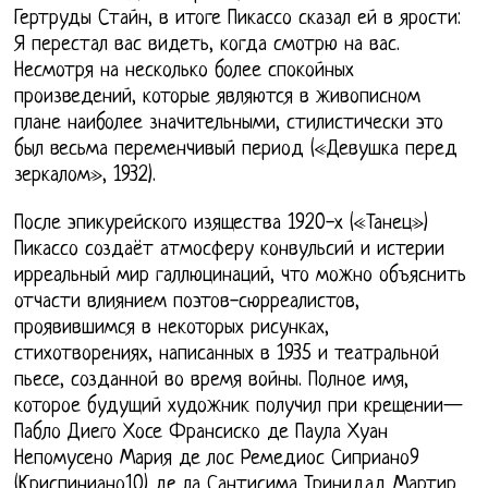
Гертруды Стайн, в итоге Пикассо сказал ей в ярости:
Я перестал вас видеть, когда смотрю на вас.
Несмотря на несколько более спокойных
произведений, которые являются в живописном
плане наиболее значительными, стилистически это
был весьма переменчивый период («Девушка перед
зеркалом», 1932).
После эпикурейского изящества 1920-х («Танец»)
Пикассо создаёт атмосферу конвульсий и истерии
ирреальный мир галлюцинаций, что можно объяснить
отчасти влиянием поэтов-сюрреалистов,
проявившимся в некоторых рисунках,
стихотворениях, написанных в 1935 и театральной
пьесе, созданной во время войны. Полное имя,
которое будущий художник получил при крещении—
Пабло Диего Хосе Франсиско де Паула Хуан
Непомусено Мария де лос Ремедиос Сиприано9
(Криспиниано10) де ла Сантисима Тринидад Мартир