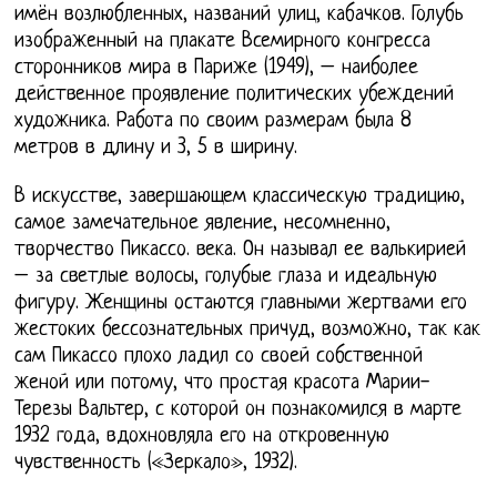
имён возлюбленных, названий улиц, кабачков. Голубь
изображенный на плакате Всемирного конгресса
сторонников мира в Париже (1949), – наиболее
действенное проявление политических убеждений
художника. Работа по своим размерам была 8
метров в длину и 3, 5 в ширину.
В искусстве, завершающем классическую традицию,
самое замечательное явление, несомненно,
творчество Пикассо. века. Он называл ее валькирией
– за светлые волосы, голубые глаза и идеальную
фигуру. Женщины остаются главными жертвами его
жестоких бессознательных причуд, возможно, так как
сам Пикассо плохо ладил со своей собственной
женой или потому, что простая красота Марии-
Терезы Вальтер, с которой он познакомился в марте
1932 года, вдохновляла его на откровенную
чувственность («Зеркало», 1932).