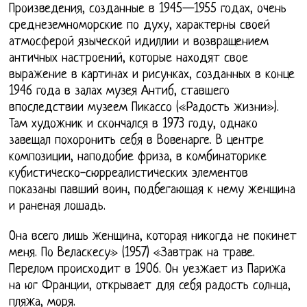
Произведения, созданные в 1945—1955 годах, очень
среднеземноморские по духу, характерны своей
атмосферой языческой идиллии и возвращением
античных настроений, которые находят свое
выражение в картинах и рисунках, созданных в конце
1946 года в залах музея Антиб, ставшего
впоследствии музеем Пикассо («Радость жизни»).
Там художник и скончался в 1973 году, однако
завещал похоронить себя в Вовенарге. В центре
композиции, наподобие фриза, в комбинаторике
кубистическо-сюрреалистических элементов
показаны павший воин, подбегающая к нему женщина
и раненая лошадь.
Она всего лишь женщина, которая никогда не покинет
меня. По Веласкесу» (1957) «Завтрак на траве.
Перелом происходит в 1906. Он уезжает из Парижа
на юг Франции, открывает для себя радость солнца,
пляжа, моря.