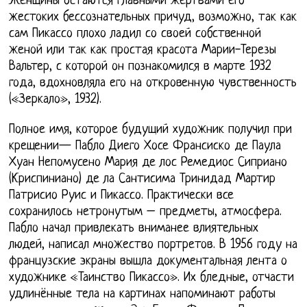
Женщины остаются главными жертвами его
жестоких бессознательных причуд, возможно, так как
сам Пикассо плохо ладил со своей собственной
женой или так как простая красота Марии-Терезы
Вальтер, с которой он познакомился в марте 1932
года, вдохновляла его на откровенную чувственность
(«Зеркало», 1932).
Полное имя, которое будущий художник получил при
крещении— Пабло Диего Хосе Франсиско де Паула
Хуан Непомусено Мария де лос Ремедиос Сиприано
(Криспиниано) де ла Сантисима Тринидад Мартир
Патрисио Руис и Пикассо. Практически все
сохранилось нетронутым – предметы, атмосфера.
Пабло начал привлекать вниманее влиятельных
людей, написал множество портретов. В 1956 году на
французские экраны вышла документальная лента о
художнике «Таинство Пикассо». Их бледные, отчасти
удлинённые тела на картинах напоминают работы