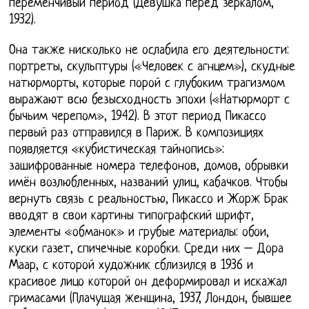
переменчивый период (Девушка перед зеркалом,
1932).
Она также нисколько не ослабила его деятельности:
портреты, скульптуры («Человек с агнцем»), скудные
натюрморты, которые порой с глубоким трагизмом
выражают всю безысходность эпохи («Натюрморт с
бычьим черепом», 1942). В этот период Пикассо
первый раз отправился в Париж. В композициях
появляется «кубистическая тайнопись»:
зашифрованные номера телефонов, домов, обрывки
имён возлюбленных, названий улиц, кабачков. Чтобы
вернуть связь с реальностью, Пикассо и Жорж Брак
вводят в свои картины типографский шрифт,
элементы «обманок» и грубые материалы: обои,
куски газет, спичечные коробки. Среди них – Дора
Маар, с которой художник сблизился в 1936 и
красивое лицо которой он деформировал и искажал
гримасами (Плачущая женщина, 1937, Лондон, бывшее