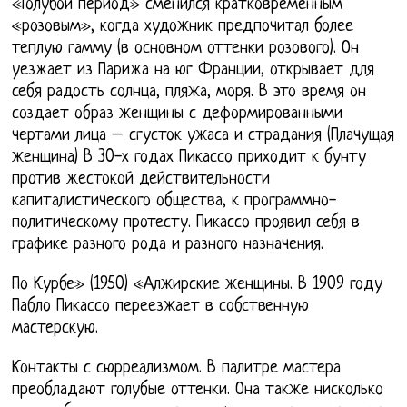
«Голубой период» сменился кратковременным
«розовым», когда художник предпочитал более
теплую гамму (в основном оттенки розового). Он
уезжает из Парижа на юг Франции, открывает для
себя радость солнца, пляжа, моря. В это время он
создает образ женщины с деформированными
чертами лица – сгусток ужаса и страдания (Плачущая
женщина) В 30-х годах Пикассо приходит к бунту
против жестокой действительности
капиталистического общества, к программно-
политическому протесту. Пикассо проявил себя в
графике разного рода и разного назначения.
По Курбе» (1950) «Алжирские женщины. В 1909 году
Пабло Пикассо переезжает в собственную
мастерскую.
Контакты с сюрреализмом. В палитре мастера
преобладают голубые оттенки. Она также нисколько