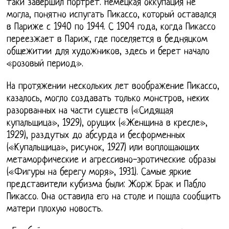
таки завершил портрет. Немецкая оккупация не
могла, понятно испугать Пикассо, который оставался
в Париже с 1940 по 1944. С 1904 года, когда Пикассо
переезжает в Париж, где поселяется в бедняцком
общежитии для художников, здесь и берет начало
«розовый период».
На протяжении нескольких лет воображение Пикассо,
казалось, могло создавать только монстров, неких
разорванных на части существ («Сидящая
купальщица», 1929), орущих («Женщина в кресле»,
1929), раздутых до абсурда и бесформенных
(«Купальщица», рисунок, 1927) или воплощающих
метаморфические и агрессивно-эротические образы
(«Фигуры на берегу моря», 1931). Самые яркие
представители кубизма были: Жорж Брак и Пабло
Пикассо. Она оставила его на столе и пошла сообщить
матери плохую новость.