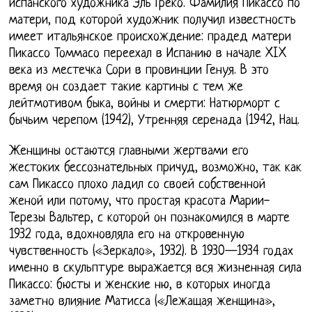
испанского художника Эль Греко. Фамилия Пикассо по
матери, под которой художник получил известность
имеет итальянское происхождение: прадед матери
Пикассо Томмасо переехал в Испанию в начале XIX
века из местечка Сори в провинции Генуя. В это
время он создает такие картины с тем же
лейтмотивом быка, войны и смерти: Натюрморт с
бычьим черепом (1942), Утренняя серенада (1942, Нац.
Женщины остаются главными жертвами его
жестоких бессознательных причуд, возможно, так как
сам Пикассо плохо ладил со своей собственной
женой или потому, что простая красота Марии-
Терезы Вальтер, с которой он познакомился в марте
1932 года, вдохновляла его на откровенную
чувственность («Зеркало», 1932). В 1930—1934 годах
именно в скульптуре выражается вся жизненная сила
Пикассо: бюсты и женские ню, в которых иногда
заметно влияние Матисса («Лежащая женщина»,