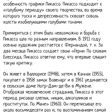
особенность графики Пикассо. Пикассо подходит к
«голубому периоду» своего творчества, во время
которого тоска и депрессивность сквозят сквозь
холсты изобилующими голубыми тонами.
Примириться с этим было невозможно и борьба с
Пикассо шла по разным направлениям. В 1911 году
осенью художник расстается с Фернандой, т. к. За
два месяца Пикассо создает свою «Герни. По словам
Блессида, Пикассо ответил ему, что впервые слышит
такую критику.
Он живет в Валлорисе (1948), затем в Каннах (1955),
покупает в 1958 замок Вовенарг и в 1961 уединяется
в сельском доме Нотр-Дам-де-Ви в Мужене.
Отображая человеческие страдания, Пикассо в этот
период рисовал слепых, нищих, алкоголиков и
проституток. По Мане» (1960). Он переписывал его
около восьмидесяти раз и, по воспоминаниям самой