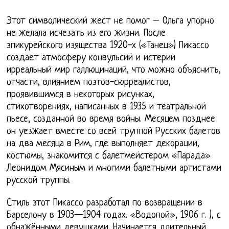
Этот символический жест не помог – Ольга упорно
не желала исчезать из его жизни. После
эпикурейского изящества 1920-х («Танец») Пикассо
создает атмосферу конвульсий и истерии
ирреальный мир галлюцинаций, что можно объяснить,
отчасти, влиянием поэтов-сюрреалистов,
проявившимся в некоторых рисунках,
стихотворениях, написанных в 1935 и театральной
пьесе, созданной во время войны. Месяцем позднее
он уезжает вместе со всей труппой Русских балетов
на два месяца в Рим, где выполняет декорации,
костюмы, знакомится с балетмейстером «Парада»
Леонидом Мясиным и многими балетными артистами
русской труппы.
Стиль этот Пикассо разработал по возвращении в
Барселону в 1903—1904 годах. «Водопой», 1906 г. ), с
обнажёнными девушками. Начинается длительный