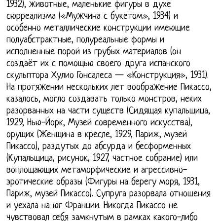
1932), животные, маленькие фигуры в духе
сюрреализма («Мужчина с букетом», 1934) и
особенно металлические конструкции имеющие
полуабстрактные, полуреальные формы и
исполненные порой из грубых материалов (он
создаёт их с помощью своего друга испанского
скульптора Хулио Гонсалеса — «Конструкция», 1931).
На протяжении нескольких лет воображение Пикассо,
казалось, могло создавать только монстров, неких
разорванных на части существ (Сидящая купальщица,
1929, Нью-Йорк, Музей современного искусства),
орущих (Женщина в кресле, 1929, Париж, музей
Пикассо), раздутых до абсурда и бесформенных
(Купальщица, рисунок, 1927, частное собрание) или
воплощающих метаморфические и агрессивно-
эротические образы (Фигуры на берегу моря, 1931,
Париж, музей Пикассо). Супруга разорвала отношения
и уехала на юг Франции. Никогда Пикассо не
чувствовал себя замкнутым в рамках какого-либо