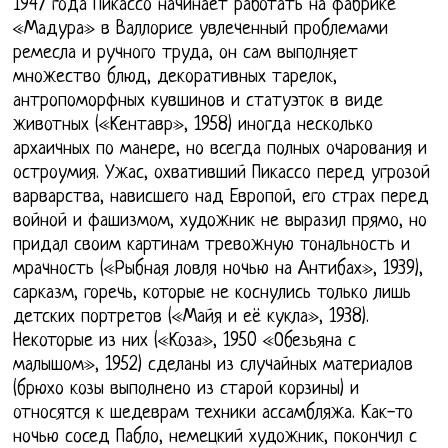
1947 года Пикассо начинает работать на фабрике
«Мадура» в Валлорисе увлеченный проблемами
ремесла и ручного труда, он сам выполняет
множество блюд, декоративных тарелок,
антропоморфных кувшинов и статуэток в виде
животных («Кентавр», 1958) иногда несколько
архаичных по манере, но всегда полных очарования и
остроумия. Ужас, охвативший Пикассо перед угрозой
варварства, нависшего над Европой, его страх перед
войной и фашизмом, художник не выразил прямо, но
придал своим картинам тревожную тональность и
мрачность («Рыбная ловля ночью на Антибах», 1939),
сарказм, горечь, которые не коснулись только лишь
детских портретов («Майя и её кукла», 1938).
Некоторые из них («Коза», 1950 «Обезьяна с
малышом», 1952) сделаны из случайных материалов
(брюхо козы выполнено из старой корзины) и
относятся к шедеврам техники ассамбляжа. Как-то
ночью сосед Пабло, немецкий художник, покончил с