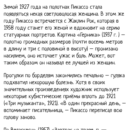
Зимой 1927 года на полотнах Пикассо стала
появляться некая светловолосая женщина. В этом же
году Пикассо встречается с Жаклин Рок, которая в
1958 году станет его женой и вдохновит на серию
статуарных портретов. Картина «Герника» (1937 г. ) –
полотно громадных размеров (почти восемь метров
в длину и три с половиной в высоту) – пронизано
насилием, оно источает ужас и боль. Может, вот
таким образом он называл ее лучшей из женщин.
Прогулки по борделям закончились печально – гуляка
подхватил нехорошую болезнь. Хотя в своих
значительных произведениях художник использует
некоторые кубистические приёмы вплоть до 1921
(«Три музыканта», 1921). «В один прекрасный день, –
вспоминает писательница, – Пикассо переписал всю
голову заново.