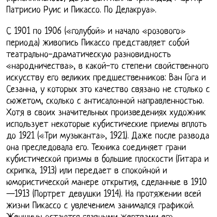
Патрисио Руис и Пикассо. По Делакруа».
С 1901 по 1906 («голубой» и начало «розового»
периода) живопись Пикассо представляет собой
театрально-драматическую разновидность
«народничества», в какой-то степени свойственного
искусству его великих предшественников: Ван Гога и
Сезанна, у которых это качество связано не столько с
сюжетом, сколько с антисалонной направленностью.
Хотя в своих значительных произведениях художник
использует некоторые кубистические приемы вплоть
до 1921 («Три музыканта», 1921). Даже после развода
она преследовала его. Техника соединяет грани
кубистической призмы в большие плоскости (Гитара и
скрипка, 1913) или передает в спокойной и
юмористической манере открытия, сделанные в 1910
—1913 (Портрет девушки 1914). На протяжении всей
жизни Пикассо с увлечением занимался графикой.