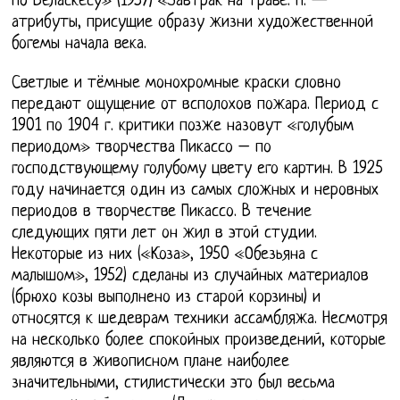
По Веласкесу» (1957) «Завтрак на траве. п. —
атрибуты, присущие образу жизни художественной
богемы начала века.
Светлые и тёмные монохромные краски словно
передают ощущение от всполохов пожара. Период с
1901 по 1904 г. критики позже назовут «голубым
периодом» творчества Пикассо – по
господствующему голубому цвету его картин. В 1925
году начинается один из самых сложных и неровных
периодов в творчестве Пикассо. В течение
следующих пяти лет он жил в этой студии.
Некоторые из них («Коза», 1950 «Обезьяна с
малышом», 1952) сделаны из случайных материалов
(брюхо козы выполнено из старой корзины) и
относятся к шедеврам техники ассамбляжа. Несмотря
на несколько более спокойных произведений, которые
являются в живописном плане наиболее
значительными, стилистически это был весьма