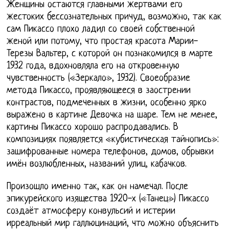
Женщины остаются главными жертвами его
жестоких бессознательных причуд, возможно, так как
сам Пикассо плохо ладил со своей собственной
женой или потому, что простая красота Марии-
Терезы Вальтер, с которой он познакомился в марте
1932 года, вдохновляла его на откровенную
чувственность («Зеркало», 1932). Своеобразие
метода Пикассо, проявляющееся в заострении
контрастов, подмеченных в жизни, особенно ярко
выражено в картине Девочка на шаре. Тем не менее,
картины Пикассо хорошо распродавались. В
композициях появляется «кубистическая тайнопись»:
зашифрованные номера телефонов, домов, обрывки
имён возлюбленных, названий улиц, кабачков.
Произошло именно так, как он намечал. После
эпикурейского изящества 1920-х («Танец») Пикассо
создаёт атмосферу конвульсий и истерии
ирреальный мир галлюцинаций, что можно объяснить