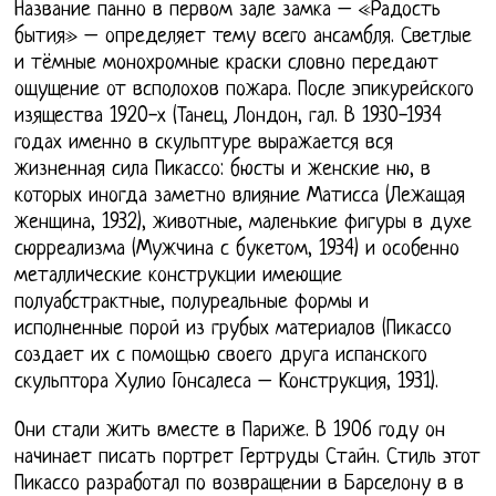
Название панно в первом зале замка – «Радость
бытия» – определяет тему всего ансамбля. Светлые
и тёмные монохромные краски словно передают
ощущение от всполохов пожара. После эпикурейского
изящества 1920-х (Танец, Лондон, гал. В 1930-1934
годах именно в скульптуре выражается вся
жизненная сила Пикассо: бюсты и женские ню, в
которых иногда заметно влияние Матисса (Лежащая
женщина, 1932), животные, маленькие фигуры в духе
сюрреализма (Мужчина с букетом, 1934) и особенно
металлические конструкции имеющие
полуабстрактные, полуреальные формы и
исполненные порой из грубых материалов (Пикассо
создает их с помощью своего друга испанского
скульптора Хулио Гонсалеса – Конструкция, 1931).
Они стали жить вместе в Париже. В 1906 году он
начинает писать портрет Гертруды Стайн. Стиль этот
Пикассо разработал по возвращении в Барселону в в