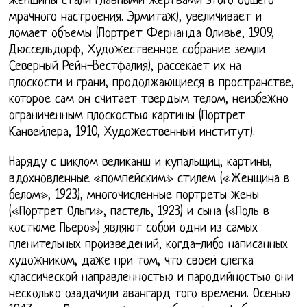
женщины стали главными жертвами этого общего
мрачного настроения. Эрмитаж), увеличивает и
ломает объемы (Портрет Фернанда Оливье, 1909,
Дюссельдорф, Художественное собрание земли
Северный Рейн-Вестфалия), рассекает их на
плоскости и грани, продолжающиеся в пространстве,
которое сам он считает твердым телом, неизбежно
ограниченным плоскостью картины (Портрет
Канвейлера, 1910, Художественный институт).
Наряду с циклом великанш и купальщиц, картины,
вдохновленные «помпейским» стилем («Женщина в
белом», 1923), многочисленные портреты жены
(«Портрет Ольги», пастель, 1923) и сына («Поль в
костюме Пьеро») являют собой одни из самых
пленительных произведений, когда-либо написанных
художником, даже при том, что своей слегка
классической направленностью и пародийностью они
несколько озадачили авангард того времени. Осенью