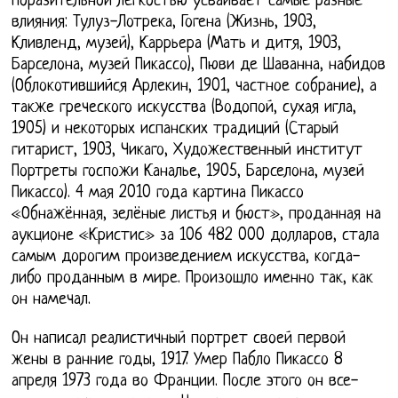
поразительной легкостью усваивает самые разные
влияния: Тулуз-Лотрека, Гогена (Жизнь, 1903,
Кливленд, музей), Каррьера (Мать и дитя, 1903,
Барселона, музей Пикассо), Пюви де Шаванна, набидов
(Облокотившийся Арлекин, 1901, частное собрание), а
также греческого искусства (Водопой, сухая игла,
1905) и некоторых испанских традиций (Старый
гитарист, 1903, Чикаго, Художественный институт
Портреты госпожи Каналье, 1905, Барселона, музей
Пикассо). 4 мая 2010 года картина Пикассо
«Обнажённая, зелёные листья и бюст», проданная на
аукционе «Кристис» за 106 482 000 долларов, стала
самым дорогим произведением искусства, когда-
либо проданным в мире. Произошло именно так, как
он намечал.
Он написал реалистичный портрет своей первой
жены в ранние годы, 1917. Умер Пабло Пикассо 8
апреля 1973 года во Франции. После этого он все-