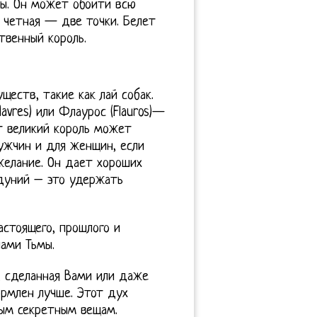
ты. Он может обойти всю
 четная — две точки. Белет
твенный король.
ществ, такие как лай собак.
Havres) или Флаурос (Flauros)—
т великий король может
мужчин и для женщин, если
желание. Он дает хороших
дуний – это удержать
стоящего, прошлого и
лами Тьмы.
, сделанная Вами или даже
ормлен лучше. Этот дух
ным секретным вещам.