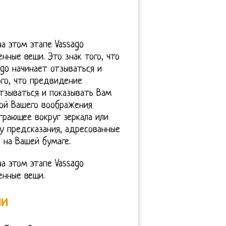
а этом этапе Vassago
нные вещи. Это знак того, что
go начинает отзываться и
ого, что предвидение
отзываться и показывать Вам
лой Вашего воображения
грающее вокруг зеркала или
ду предсказания, адресованные
о на Вашей бумаге.
а этом этапе Vassago
енные вещи.
ии