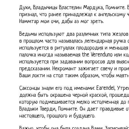
Духи, Владычицы Властелин Мардука, Помните. 
признал, что ранее принадлежал к ангельскому ч
Наммтар мои очи, дабы аз мог зреть.
Ведьмы используют два различных типа жезлов в
в прошлом часто называлась легендарная ручка
используется в ритуалах плодородия и меньшая
палочка иногда называемая the Verenduno или к
используется при задавании вопросов для выяс
предсказании. Некромант зажигает свечу и про
Ваши локти на стол таким образом, чтобы маятн
Саксонцы знали его под именами: Earendel, Утре
должна быть окрашена черной краской, прошедш
которую подмешивается мелко истолченная до п
Владыки Тверди, Помните. Он дает правдивые о
настоящего, прошлого и будущего.
Важно, чтобы она была создана Вами. Записывайте