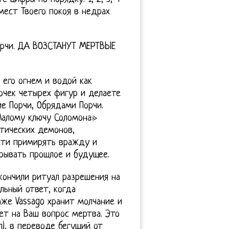
 мест Твоего покоя в недрах
Порчи. ДА ВОЗСТАНУТ МЕРТВЫЕ
 его огнем и водой как
точек четырех фигур и делаете
ие Порчи, Обрядами Порчи.
Малому ключу Соломона»
тических демонов,
сти примирять вражду и
рывать прошлое и будущее.
акончили ритуал разрешения на
льный ответ, когда
аже Vassago хранит молчание и
ет на Ваш вопрос мертва. Это
), в переводе бегущий от