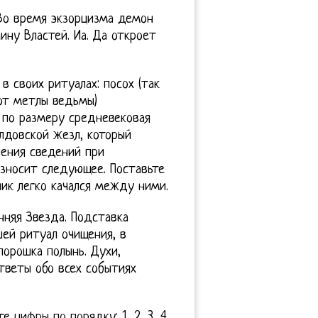
Во время экзорцизма демон
ину Властей. Иа. Да откроет
 своих ритуалах: посох (так
 от метлы ведьмы)
 по размеру средневековая
олдовской жезл, который
нения сведений при
износит следующее. Поставьте
ик легко качался между ними.
нняя Звезда. Подставка
ей ритуал очищения, в
орошка полынь. Духи,
тветы обо всех событиях
 цифры по порядку: 1, 2, 3, 4