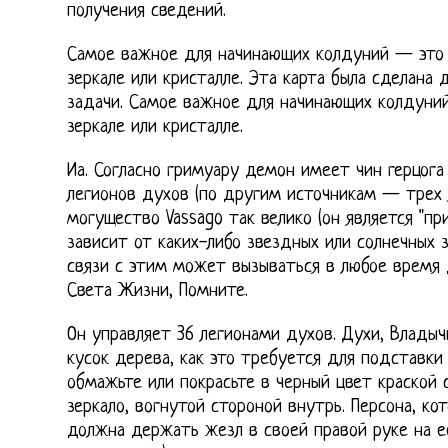
получения сведений.
Самое важное для начинающих колдуний — это
зеркале или кристалле. Эта карта была сделана
задачи. Самое важное для начинающих колдуни
зеркале или кристалле.
Иа. Согласно гримуару демон имеет чин герцог
легионов духов (по другим источникам — трех л
могущество Vassago так велико (он является "при
зависит от каких-либо звездных или солнечных 
связи с этим может вызываться в любое время 
Света Жизни, Помните.
Он управляет 36 легионами духов. Духи, Влады
кусок дерева, как это требуется для подставки
обмажьте или покрасьте в черный цвет краской 
зеркало, вогнутой стороной внутрь. Персона, ко
должна держать жезл в своей правой руке на е