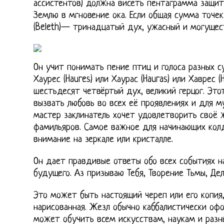
ассистентов) должна висеть пентаграмма защи
Землю в мгновение ока. Если общая сумма точек
(Beleth)— тринадцатый дух, ужасный и могущес
Он учит понимать пение птиц и голоса разных су
Хаурес (Haures) или Хаурас (Hauras) или Хаврес (
шестьдесят четвёртый дух, великий герцог. Это
вызвать любовь во всех её проявлениях и для 
мастер заклинатель хочет удовлетворить своё 
фамильяров. Самое важное для начинающих кол
внимание на зеркале или кристалле.
Он дает правдивые ответы обо всех событиях на
будущего. Аз призываю Тебя, Творение Тьмы, Де
Это может быть настоящий череп или его копия
нарисованная. Жезл обычно каббалистически оф
может обучить всем искусствам, наукам и раз