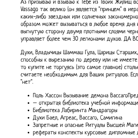
Аз призываю и взываю к Тебе из Твоих Жилищ в
Vassago так велико (он является "принцем" в иер
каких-либо звездных или солнечных закономерн
образом может вызываться в любое время дня и
выгнутую сторону двумя плотными слоями черно
управляет более чем 30 легионами духов. ДА 
Духи, Владычицы Шаммаш Гула, Царицы Старших,
способны к вырезанию по дереву или не имеете 
то купите не торгуясь (это самое главное) стол
считаете необходимым для Ваших ритуалов. Есл
"нет".
Поль Хассон Вызывание демона ВассагоПред
– открытая библиотека учебной информац
Библиотека Лабиринта Мандрагоры
Духи Баел, Агреас, Вассаго, Самигина
Запретные и опасные Ритуалы Высшей Маг
рефераты конспекты курсовые дипломные 