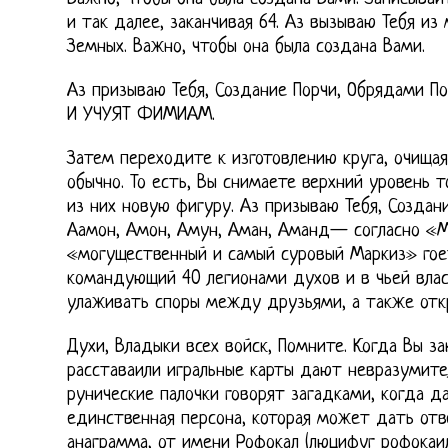
и так далее, заканчивая 64. Аз вызываю Тебя из
Земных. Важно, чтобы она была создана Вами.
Аз призываю Тебя, Создание Порчи, Обрядами 
И УЧУЯТ ФИМИАМ.
Затем переходите к изготовлению круга, очищая
обычно. То есть, Вы снимаете верхний уровень 
из них новую фигуру. Аз призываю Тебя, Создан
Аамон, Амон, Амун, Аман, Аманд— согласно «
«могущественный и самый суровый Маркиз» гое
командующий 40 легионами духов и в чьей вла
улаживать споры между друзьями, а также отк
Духи, Владыки всех войск, Помните. Когда Вы з
расставаили игральные карты дают невразумите
рунические палочки говорят загадками, когда д
единственная персона, которая может дать отв
анаграмма, от имени Рофокал (люцифуг рофокаил