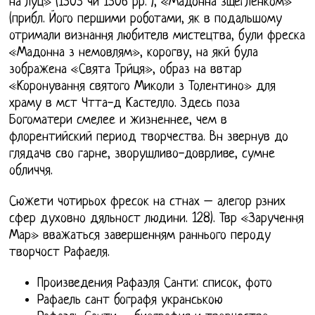
на луц» (1505 чи 1506 рр. ), «Мадонна зщегленком»
(прибл. Його першими роботами, як в подальшому
отримали визнання любителв мистецтва, були фреска
«Мадонна з немовлям», корогву, на якй була
зображена «Свята Трйця», образ на ввтар
«Коронування святого Миколи з Толентино» для
храму в мст Чтта-д Кастелло. Здесь поза
Богоматери смелее и жизненнее, чем в
флорентийский период творчества. Вн звернув до
глядачв сво гарне, зворушливо-доврливе, сумне
обличчя.
Сюжети чотирьох фресок на стнах – алегор рзних
сфер духовно дяльност людини. 128). Твр «Заручення
Мар» вважаться завершенням раннього пероду
творчост Рафаеля.
Произведения Рафаэля Санти: список, фото
Рафаель сант бографя укранською