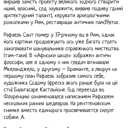
виршив замсть проекту великого зодчого створити
нший, власний,, слд зауважити, виявив подиву гдний
архтектурний талант), керувати археологчними
розкопками у Рим, реставрацю античних пам39яток.
Рафаель Сант помер у 37-рчному вц в Рим, однак
його картини продовжують ось уже багато столть
захоплювати шанувальникв справжнього мистецтва.
(там-таки). В «Афнськи школ» зображен античн
флософи, але в одному з них глядач впзнавали
Мкеланджело, у другому – Браманте, а лворуч на
першому план Рафаель зобразив самого себе,
художника Содому (фреска якого ранше була на цй
стн) Бальтасаре Кастльйоне. Год переезда во
Флоренцию ознаменовался написанием Рафаэлем
нескольких ранних шедевров. На рентгеновском
снимке вместо единорога просвечивается силуэт
собаки. А.