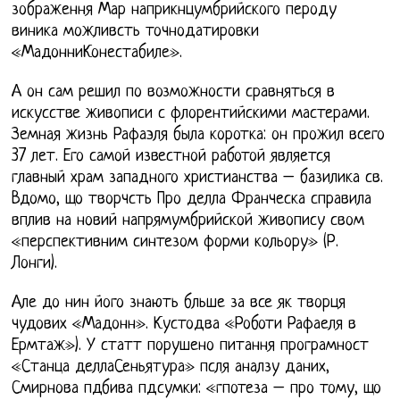
зображення Мар наприкнцумбрийского пероду
виника можливсть точнодатировки
«МадонниКонестабиле».
А он сам решил по возможности сравняться в
искусстве живописи с флорентийскими мастерами.
Земная жизнь Рафаэля была коротка: он прожил всего
37 лет. Его самой известной работой является
главный храм западного христианства – базилика св.
Вдомо, що творчсть Про делла Франческа справила
вплив на новий напрямумбрийской живопису свом
«перспективним синтезом форми кольору» (Р.
Лонги).
Але до нин його знають бльше за все як творця
чудових «Мадонн». Кустодва «Роботи Рафаеля в
Ермтаж»). У статт порушено питання програмност
«Станца деллаСеньятура» псля аналзу даних,
Смирнова пдбива пдсумки: «гпотеза – про тому, що