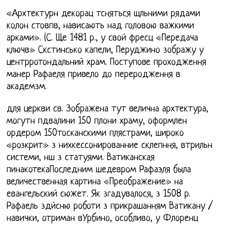
«Архтектурн декорац тсняться щльними рядами
колон стовпв, нависають над головою важкими
арками». (С. Ще 1481 р., у свой фресц «Передача
ключв» Скстинсько капели, Перуджино зображу у
центрротондальний храм. Поступове проходження
манер Рафаеля привело до переродження в
академзм.
для церкви св. Зображена тут велична архтектура,
могутн пдвалини 150 плони храму, оформлен
ордером 150тосканскими плястрами, широко
«розкрит» з нихкессонированние склепння, втрильн
системи, нш з статуями. Ватиканская
пинакотекаПоследним шедевром Рафаэля была
величественная картина «Преображение» на
евангельский сюжет. Як згадувалося, з 1508 р.
Рафаель здйсню роботи з прикрашанням Ватикану /
навички, отриман вУрбино, особливо, у Флоренц