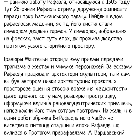
– раннюю работу Рафаэля, относящуюся к 1505 году.
Тут 26-рчний Рафаель отриму доручення розписати
парадн поко Ватиканського палацу. Найбльш вдом
рафаелвськ мадонни, як пд його кистю стали
символом деально гармон. У символах, зображених
на фресках, змст суть епох, як прожива людство
протягом усього сторичного простору.
Гравюры Мантеньи открыли ему приемы передачи
трагизма в жестах и мимике персонажей. За ескзами
Рафаеля працювали архтектори скульптори, та й сам
вн був автором низки архтектурних проектв. х
просторове ршення створю враження «вдкритост»
цього дивного свту нам, розширю простр залу,
нформуючи велична рвновагуцентрических примщень,
наповнюючи його тим свтлом повтрям». На жаль, н в
однй робот збрника В«Рафаель його часВ» не
висвтлено питання спадщини епохи Рафаеля, що
вилився в Протягом прерафаелзма. А. Варшавський