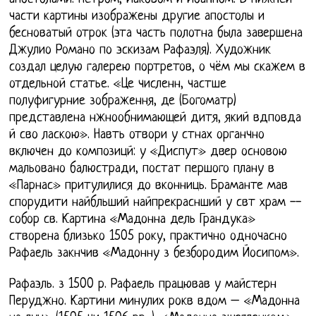
части картины изображены другие апостолы и
бесноватый отрок (эта часть полотна была завершена
Джулио Романо по эскизам Рафаэля). Художник
создал целую галерею портретов, о чём мы скажем в
отдельной статье. «Це численн, частше
полуфигурние зображення, де (Богоматр)
представлена нжнообнимающей дитя, який вдповда
й сво ласкою». Навть отвори у стнах органчно
включен до композицй: у «Диспут» двер основою
мальовано балюстради, постат першого плану в
«Парнас» притулилися до вконниць. Браманте мав
спорудити найбльший найпрекраснший у свт храм --
собор св. Картина «Мадонна дель Грандука»
створена близько 1505 року, практично одночасно
Рафаель закнчив «Мадонну з безбородим Йосипом».
Рафаэль. з 1500 р. Рафаель працював у майстерн
Перуджно. Картини минулих рокв вдом – «Мадонна