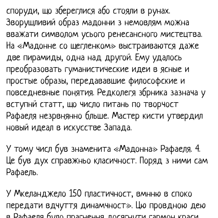
споруди, що збереглися або стояли в рунах.
Зворушливий образ мадонни з немовлям можна
вважати символом усього ренесансного мистецтва.
На «Мадонне со щегленком» выстраиваются даже
две пирамиды, одна над другой. Ему удалось
преобразовать гуманистические идеи в ясные и
простые образы, передававшие философские и
повседневные понятия. Редколегя збрника зазнача у
вступнй статт, що число питань по творчост
Рафаеля незрвнянно бльше. Мастер кисти утвердил
новый идеал в искусстве Запада.
У тому числ був знаменита «Мадонна» Рафаеля. 4.
Це був дух справжньо класичност. Поряд з ними сам
Рафаель.
У Мкеланджело 150 пластичност, вмнню в споко
передати вдчуття динамчност». Цю провдною дею
в Рафаеля було прагнення досягнути гармон краси