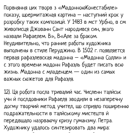
Порвняння цих творв з «МадонноюКонестабиле»
показу, щоермитажная картина – наступний крок у
розробку таких композицй. У 1483 в мст Урбно, в см
живописця Джованн Сант народився син, якого
назвали Рафаелем. В», В«Але за браком.
Неудивительно, что ранние работы художника
выполнены в стиле Перуджино. В 1502 г. появляется
первая рафаэлевская мадонна – «Мадонна Солли» и
с этого времени мадонн Рафаэль будет писать всю
жизнь. Мадонна с младенцем — один из самых
важных сюжетов для Рафаэля.
12). Ця робота посла тривалий час. Численн талйськ
учн й послдовники Рафаеля зводили в незаперечну
догму творчий метод учител, що сприяло поширенню
подражательности в талйському мистецтв й
передвщало назрваючу кризу гуманзму. Петра.
Художнику удалось синтезировать два мира: