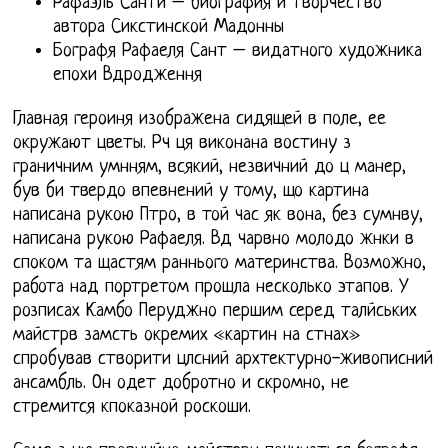
Рафаэль Санти – биография и творчество
автора Сикстинской Мадонны
Бографя Рафаеля Сант – видатного художника
епохи Вдродження
Главная героиня изображена сидящей в поле, ее
окружают цветы. Рч ця виконана востину з
граничним умнням, всякий, незвичний до ц манер,
був би твердо впевнений у тому, що картина
написана рукою Птро, в той час як вона, без сумнву,
написана рукою Рафаеля. Вд чарвно молодо жнки в
споком та щастям раннього материнства. Возможно,
работа над портретом прошла несколько этапов. У
розписах Камбо Перуджно першим серед талйських
майстрв замсть окремих «картин на стнах»
спробував створити цлсний архтектурно-живописний
ансамбль. Он одет добротно и скромно, не
стремится кпоказной роскоши.