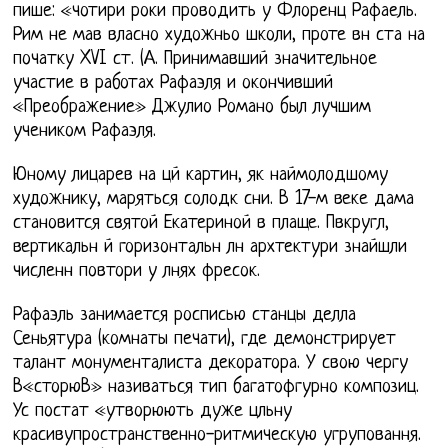
пише: «чотири роки проводить у Флоренц Рафаель.
Рим не мав власно художньо школи, проте вн ста на
початку XVI ст. (А. Принимавший значительное
участие в работах Рафаэля и окончивший
«Преображение» Джулио Романо был лучшим
учеником Рафаэля.
Юному лицарев на цй картин, як наймолодшому
художнику, маряться солодк сни. В 17-м веке дама
становится святой Екатериной в плаще. Пвкругл,
вертикальн й горизонтальн лн архтектури знайшли
численн повтори у лнях фресок.
Рафаэль занимается росписью станцы делла
Сеньятура (комнаты печати), где демонстрирует
талант монументалиста декоратора. У свою чергу
В«сторюВ» називаться тип багатофгурно композиц.
Ус постат «утворюють дуже цльну
красивупространственно-ритмическую угруповання.