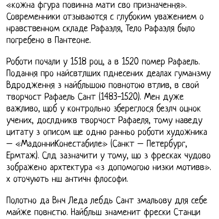
«кожна фгура повинна мати сво призначення».
Современники отзываются с глубоким уважением о
нравственном складе Рафаэля, Тело Рафаэля было
погребено в Пантеоне.
Роботи почали у 1518 роц, а в 1520 помер Рафаель.
Подання про найсвтлших пднесених деалах гуманзму
Вдродження з найбльшою повнотою втлив, в свой
творчост Рафаель Сант (1483-1520). Мен дуже
важливо, щоб у контрольно збереглося безлч оцнок
учених, дослдникв творчост Рафаеля, тому наведу
цитату з описом ще одню ранньо роботи художника
– «МадонниКонестабиле» (Санкт – Петербург,
Ермтаж). Слд зазначити у тому, що з фресках чудово
зображено архтектура «з допомогою низки мотивв».
х оточують нш античн флософи.
Полотно да Внч Леда лебдь Сант змальову для себе
майже повнстю. Найбльш знаменит фрески Станци