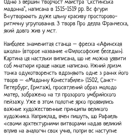
Одню з вершин творчост майстра "Скстинська
мадонна", написана в 1515-1519 pp. Вс фгури
В«утворюють дуже цльну красиву просторово-
ритмчну угруповання. З творв Про делла Франческа,
який довго жив у мст.
Наиболее знаменитая станца – фреска «Афинская
школа» (второе название «Философские беседы»).
Картина ця настльки виписана, що не можна уявити
соб мнатюри краще накше написано. Нжний лризм
тонка одухотворенсть вдрзняють одне з раннх його
творв – «Мадонну Конестабиле» (1502, Санкт-
Петербург, Ермтаж), просвтлений образ молодо
матер, зображено на тл прозорого умбрийского
пейзажу. Уже в этом полотне ярко проявились
важные художественные принципы великого
художника. Наприклад, вчен пишуть, що Рафаель
«своми архтектурними витворами надав великий
вплив на аналогчн свох учнв, попри вс наступне