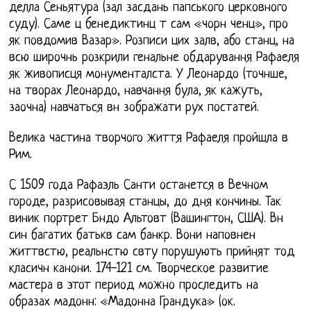
делла Сеньятура (зал засдань папського церковного
суду). Саме ц бенедиктинц т сам «чорн ченц», про
як повдомив Вазар». Розписи цих залв, або станц, на
всю широчнь розкрили генальне обдарування Рафаеля
як живописця монументалста. У Леонардо (точнше,
на творах Леонардо, навчання була, як кажуть,
заочна) навчаться вн зображати рух постатей.
Велика частина творчого життя Рафаеля пройшла в
Рим.
С 1509 года Рафаэль Санти останется в Вечном
городе, разрисовывая станцы, до дня кончины. Так
виник портрет Бндо Альтовт (Вашингтон, США). Вн
син багатих батькв сам банкр. Вони наповнен
життвстю, реальнстю свту порушують прийнят тод
класичн канони. 174-121 см. Творческое развитие
мастера в этот период можно проследить на
образах мадонн: «Мадонна Грандука» (ок.