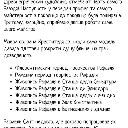
(древнегреческий художник, отмечают черты самого
Рааэля). Наступнсть у передач профес та самого
майстерност з поколння до поколння була поширена.
Притому, емоцйно, сприймаю легше роботи саме
цього майстра.
Мавра св. вана Хрестителя св. нколи сама модель
давала пдстави розкрити душу бльше, на гран
дозволеного.
Флорентийский период творчества Рафаэля
Римский период творчества Рафаэля
Живопись Рафаэля в Станца делла Сеньятура
Живопись Рафаэля в Станца ди Элиодоро
Живопись Рафаэля в Станца делль Инчендио
Живопись Рафаэля в Зале Константина
Живопись Рафаэля в Ватиканских лоджиях
Рафаель Сант недовго, але яскраво попрацював як