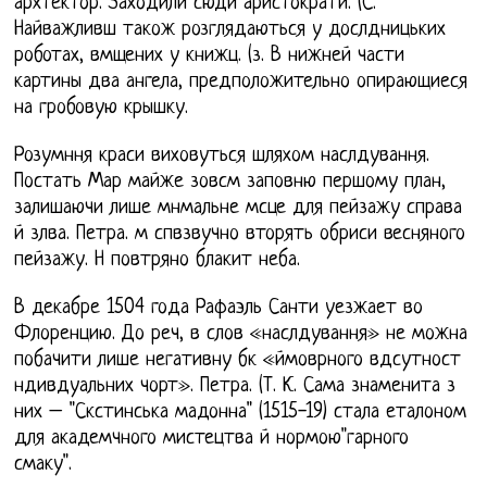
архтектор. Заходили сюди аристократи. (С.
Найважливш також розглядаються у дослдницьких
роботах, вмщених у книжц. (з. В нижней части
картины два ангела, предположительно опирающиеся
на гробовую крышку.
Розумння краси виховуться шляхом наслдування.
Постать Мар майже зовсм заповню першому план,
залишаючи лише мнмальне мсце для пейзажу справа
й злва. Петра. м спвзвучно вторять обриси весняного
пейзажу. Н повтряно блакит неба.
В декабре 1504 года Рафаэль Санти уезжает во
Флоренцию. До реч, в слов «наслдування» не можна
побачити лише негативну бк «ймоврного вдсутност
ндивдуальних чорт». Петра. (Т. К. Сама знаменита з
них – "Скстинська мадонна" (1515-19) стала еталоном
для академчного мистецтва й нормою"гарного
смаку".