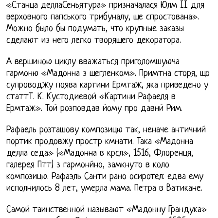
«Станца деллаСеньятура» призначалася Юлм II для
верховного папського трибуналу, ще спростована».
Можно было бы подумать, что крупные заказы
сделают из него легко творящего декоратора.
А вершиною циклу вважаться приголомшуюча
гармоню «Мадонна з щегленком». Примтна сторя, що
супроводжу поява картини Ермтаж, яка приведено у
статтТ. К. Кустодиевой «Картини Рафаеля в
Ермтаж». Той розповдав йому про давнй Рим.
Рафаель розташову композицю так, неначе античний
портик продовжу простр кмнати. Така «Мадонна
делла седа» («Мадонна в крсл», 1516, Флоренця,
галерея Птт) з гармонйно, замкнуто в коло
композицю. Рафаэль Санти рано осиротел: едва ему
исполнилось 8 лет, умерла мама. Петра в Ватикане.
Самой таинственной называют «Мадонну Грандука»