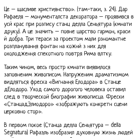
Це – щасливе християнство». (там-таки, з. 24). Дар
Рафаеля – монументалста декоратора – проявився в
усй крас при розпису станц делла Сеньятура (кмнати
друку). А це значить – повне царство гармон, краси
й добра. Три тераси за проектом мали рзномантне
розпланування фонтан на кожнй з них для
охолодження спекотного повтря Рима влтку.
Таким чином, весь простр кмнати виявилося
заповненим живописом. Напруженим драматизмом
видляться фреска «Вигнання Елодора» в Станце
дЕлодоро. Уход самого дорогого человека оставил
след в творческой биографии живописца. Фрески
«СтанцадЭлиодоро» «зображують конкретн сцени
церковно стор».
В первом покое (Станца делла Сеньятура – della
Segnatura) Рафаэль изобразил духовную жизнь людей