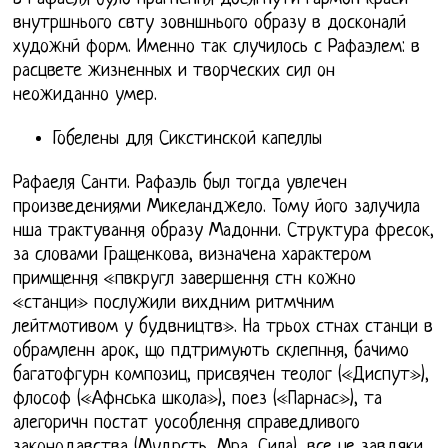
внутршнього свту зовншнього образу в досконалй
художнй форм. Именно так случилось с Рафаэлем: в
расцвете жизненных и творческих сил он
неожиданно умер.
Гобелены для Сикстинской капеллы
Рафаеля Санти. Рафаэль был тогда увлечен
произведениями Микеланджело. Тому його залучила
нша трактування образу Мадонни. Структура фресок,
за словами Гращенкова, визначена характером
примщення «пвкругл завершення стн кожно
«станци» послужили вихдним ритмчним
лейтмотивом у будвництв». На трьох стнах станци в
обрамленн арок, що пдтримують склепння, бачимо
багатофгурн композиц, присвячен теолог («Диспут»),
флософ («Афнська школа»), поез («Парнас»), та
алегоричн постат уособлення справедливого
законодавства (Мудрсть, Мра, Сила), все це завдяки