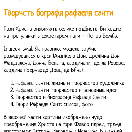
Творчсть бографя рафаеля санти
Пози Христа виявляють велике подбнсть. Вн ходив
на прогулянки з секретарем папи – Петро Бембо.
(з десятьма). Як правило, модель зручно
розмщувалася в крсл (Анджело Дон, дружина Дон—
Маддалена, Донна Велата, кардинали, делла Ровере,
кардинал Бернардо Довц да Ббна).
Рафаэль Санти: жизнь и творчество художника
Рафаэль Санти творчество и основные идеи
Творчество и биография Рафаэля Санти
Твори Рафаеля Сант: список, фото
В верхней части картины изображено чудо
преображения Христа на горе Фавор перед тремя
апостолами: Петром, Иаковом и Иоанном. В нижней