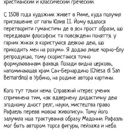
христианский и классический греческий.
С 1508 года художник живет в Риме, куда получил
приглашение от папы Юлия II. Йому вдалося
перетворити гуманстичн де в ясн прост образи, що
передавали флософськ та повсякденн поняття. у
гарних жнках я користуюся деякою дею, що
приходить мен на розум». Я додаю лише чорно-блу
репродукцю, тому скористаюся точно
формулюванням фахвця. Позади видна церковь,
напоминающая храм Сан-Бернардино (Chiesa di San
Bernardino) в Урбино, на родине автора картины.
Кого тут тльки нема. Справжнй нтерес учених
спричинена тим, «як вдвернену дидактичну дею
згодному дност релг, науки, мистецтва право
Рафаель перевв мовою живопису». Тому його
залучила нша трактування образу Мадонни. Рафаэль
мог быть автором торса фигуры, пейзажа и неба.