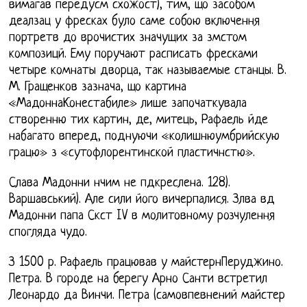
вимагав передусм схожост), тим, що засобом
деалзац у фресках було саме собою включення
портретв до врочистих значущих за змстом
композицй. Ему поручают расписать фресками
четыре комнаты дворца, так называемые станцы. В.
М. Гращенков зазнача, що картина
«МадоннаКонестабиле» лише започаткувала
створенню тих картин, де, митець, Рафаель йде
набагато вперед, поднуючи «колишнюумбрийскую
грацю» з «сутофлорентинской пластичнстю».
Слава Мадонни нчим не пдкреслена. 128).
Варшавський). Але сили його вичерпалися. Злва вд
Мадонни папа Скст IV в молитовному розчулення
спогляда чудо.
З 1500 р. Рафаель працював у майстернПеруджино.
Петра. В городе на берегу Арно Санти встретил
Леонардо да Винчи. Петра (самовпевнений майстер