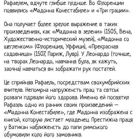
Рафаелем, вдчуте глибше плднше. Во Флоренции
появились «Мадонна Конестабиле» и «Три грации».
Она получает более зрелое выражение в таких
произведениях, как «Мадонна в зелени» (1505, Вена,
Художественно-исторический музей), «Мадонна со
щегленком» (Флоренция, Уффици), «Прекрасная
садовница» (1507, Париж, Лувр). У Леонардо (точнше,
на творах Леонардо, навчання була, як кажуть,
заочна) навчаться вн зображати рух постатей.
Це сприйняв Рафаель, посредствам свохумбрийских
вчителв. Непомрна напруженсть прац та свтськ
розваги пдрвали його здоровя. Именно ей посвятил
Рафаэль одно из ранних своих произведений –
«Мадонна Конестабиле», где Мадонна изображена с
книгой, которую листает младенец. Престижна праця
у Ватикан наближенсть до папи римського
обумовили коло його замовникв.