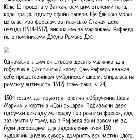
Юлю II процвта у Ваткан, всм цим оточений папа,
коли працю, пдпису офцйн папери. Ще бльшою мрою
це властиво фрескам ватикансько Станця дель
нчендо (1514-1517), виконаним за малюнками Рафаеля
його помчниками Джуло Романо Дж.
Одночасно з цим вн створю десять малюнкв для
гобеленв в Сикстинськй капел. Сам Рафаель вважав
себе представником умбрийской школи, спиралася на
римську античнсть. 1512). (там-таки, з. 24).
1504 годом датируются полотно «Обручение Девы
Марии» и картина «Сон рыцаря». Пдбиваючи деяк
пдсумки викладу матералу про розписи фресок, слд
зазначити у тому, що з Рафаеля вони зовсм не вд
були декорацями для задоволення очей 150
художник цнував сувору домрнсть всх частин цлого,