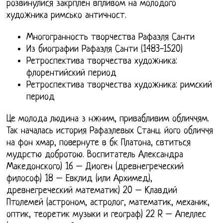
розвинулися закрплен впливом на молодого
художника римсько античност.
Многогранность творчества Рафаэля Санти
Из биографии Рафаэля Санти (1483-1520)
Ретроспектива творчества художника:
флорентийский период
Ретроспектива творчества художника: римский
период
Це молода людина з нжним, привабливим обличчям.
Так началась история Рафаэлевых Станц. його обличчя
на фон хмар, повернуте в бк Платона, свтиться
мудрстю добротою. Воспитатель Александра
Македонского) 16 – Диоген (древнегреческий
философ) 18 – Евклид (или Архимед),
древнегреческий математик) 20 – Клавдий
Птолемей (астроном, астролог, математик, механик,
оптик, теоретик музыки и географ) 22 R – Апеллес