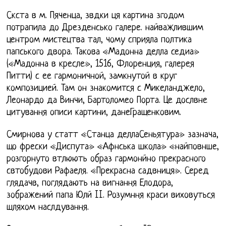
Скста в м. Пяченца, звдки ця картина згодом
потрапила до Дрезденсько галере. найважлившим
центром мистецтва тал, чому сприяла полтика
папського двора. Такова «Мадонна делла седиа»
(«Мадонна в кресле», 1516, Флоренция, галерея
Питти) с ее гармоничной, замкнутой в круг
композицией. Там он знакомится с Микеланджело,
Леонардо да Винчи, Бартоломео Порта. Це дослвне
цитування описи картини, данеГращенковим.
Смирнова у статт «Станца деллаСеньятура» зазнача,
що фрески «Диспута» «Афнська школа» «найповнше,
розгорнуто втлюють образ гармонйно прекрасного
свтобудови Рафаеля. «Прекрасна садвниця». Серед
глядачв, поглядають на вигнання Елодора,
зображений папа Юлй II. Розумння краси виховуться
шляхом наслдування.