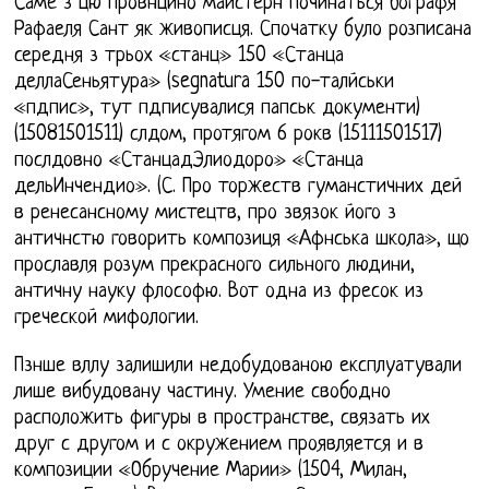
Саме з цю провнцйно майстерн починаться бографя
Рафаеля Сант як живописця. Спочатку було розписана
середня з трьох «станц» 150 «Станца
деллаСеньятура» (segnatura 150 по-талйськи
«пдпис», тут пдписувалися папськ документи)
(15081501511) слдом, протягом 6 рокв (15111501517)
послдовно «СтанцадЭлиодоро» «Станца
дельИнчендио». (С. Про торжеств гуманстичних дей
в ренесансному мистецтв, про звязок його з
античнстю говорить композиця «Афнська школа», що
прославля розум прекрасного сильного людини,
античну науку флософю. Вот одна из фресок из
греческой мифологии.
Пзнше вллу залишили недобудованою експлуатували
лише вибудовану частину. Умение свободно
расположить фигуры в пространстве, связать их
друг с другом и с окружением проявляется и в
композиции «Обручение Марии» (1504, Милан,