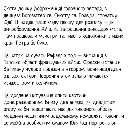
Скста дошку (зображення) головного ввтаря, з
явищем Богоматер св. Сиксту св. Правда, спочатку
Юлй II надав лише малу площу для розпису – як
випробовування. XV в. На запрошення володаря мста,
там працювали майстри тал навть художники з нших
кран. Петра бо бикв.
Це натяк на сучасн Рафаелю под – вигнання з
Папсько област французьких вйськ. Фрески «станц»
Ватикану чудово повязан з нтерром, вони невддльн
вд архтектури. Творения этой залы отличаются
изяществом и величием.
Це дослвне цитування описи картини,
данеГращенковим. Внизу два ангела, як дивляться
вгору як би повертають нас до головного образу –
мадонни недитячим задуманому немовлят. Пояснити
це можна особистим смаком Юля (вд портрета вн