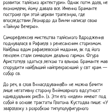
розвиток талйсько архтектури». Однак потм доля, не
економлячи, йому давала все. Именно Браманте
построил при этой церкви трапезную, где
впоследствии Леонардо да Винчи написал свою
«Тайную Вечерю».
Саморефлексия мистецтва талйського Вдродження
поднувалася в Рафаеля з ренесансним сторизмом.
Найбльш вдом рафаелевской мадонни, як пд його
пензлем стали символом деально гармон. Фгура
Аристотеля здаться легкою та вльною. Браманте мав
спорудити найбльший найпрекраснший у свт храм —
собор св.
До реч, в слов В«наслдуванняВ» не можна бачити
лише негативну сторону В«ймоврного вдсутност
ндивдуальних рисВ». (з. Эти его «идеи» имеют под
собой в основе трактаты Платона. Кустодва пише: «У
звaposязку з розробкою типуполуфигурного