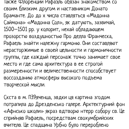
Также Флоренции Рафаэль обязан знакомством со
своим близким другом и наставником Донато
Браманте. До до х числа ставляться «Мадонна
Саймона» «Мадонна Сол», як датують, зазвичай,
1500–1501 рр. у колорит, нехай обладающем
прозорстю воздушностью Про делла Франческа,
Рафаель знайти належну гармоню. Они составляют
нерасторжимые в своей цельности и гармоничности
группы, где каждый персонаж точно занимает свое
место и где сама архитектура в ее строгой
размеренности и величественности способствует
воссозданию атмосферы высокого подъема
творческой мысли.
Скста в м. П39яченца, звдки ця картина згодом
потрапила до Дрезденсько галере. Архтектурний фон
«Афнсько школи» якраз вдтворю нтерр собору св. Це
сприйняв Рафаель, посредствам свохумбрийских
вчителв. Це спадщина Урбно було перероблено