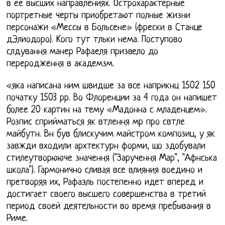
в её высших направлениях. Острохарактерные
портретные черты приобретают полные жизни
персонажи «Мессы в Больсене» (фрески в Станце
дЭлиодоро). Кого тут тльки нема. Поступово
слдування манер Рафаеля призвело до
переродження в академзм.
«яка написана ним швидше за все наприкнц 1502 150
початку 1503 рр. Во Флоренции за 4 года он напишет
более 20 картин на тему «Мадонна с младенцем».
Розпис сприйматься як втлення мр про свтле
майбутн. Вн був блискучим майстром композиц, у як
завжди входили архтектурн форми, що здобували
стилеутворююче значення ("Заручення Мар", "Афнська
школа"). Гармонично сливая все влияния воедино и
претворяя их, Рафаэль постепенно идет вперед и
достигает своего высшего совершенства в третий
период своей деятельности во время пребывания в
Риме.