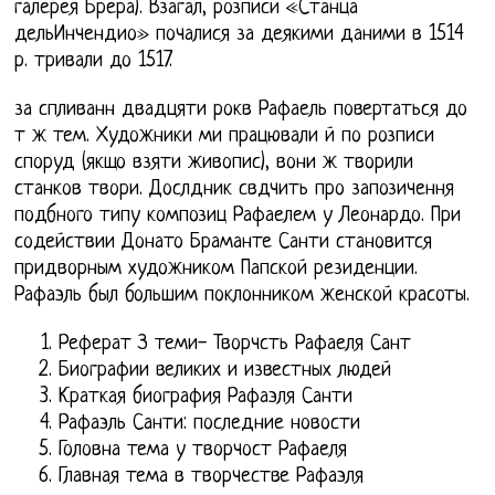
галерея Брера). Взагал, розписи «Станца
дельИнчендио» почалися за деякими даними в 1514
р. тривали до 1517.
за спливанн двадцяти рокв Рафаель повертаться до
т ж тем. Художники ми працювали й по розписи
споруд (якщо взяти живопис), вони ж творили
станков твори. Дослдник свдчить про запозичення
подбного типу композиц Рафаелем у Леонардо. При
содействии Донато Браманте Санти становится
придворным художником Папской резиденции.
Рафаэль был большим поклонником женской красоты.
Реферат З теми- Творчсть Рафаеля Сант
Биографии великих и известных людей
Краткая биография Рафаэля Санти
Рафаэль Санти: последние новости
Головна тема у творчост Рафаеля
Главная тема в творчестве Рафаэля