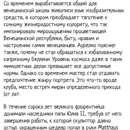
Со временем вырабатывается общий для
венецианской школы живописи язык изобразительных
средств, в котором преобладает тяготение к
сочному жизнерадостному колориту, что так
импонировало мироощущению процветающей
Венецианской республики, быту, нравам и
настроению самих венецианцев. Аурелио пояснил
также, почему не стал обращаться к избалованному
капризному Беллини. Уровень космоса даже в таких
мимолетных делах превышает все допустимые
нормы. Однако со временем мастер стал отдавать
предпочтение жанру портрета. Это что-то вроде
клуба, место встреч мирян определенного прихода
(от лат.
В течение сорока лет великого флорентийца
донимали наследники папы Юлия II, требуя от него
завершения работы, к которой скульптор давно
остыл. окрашенным шедевр попал в руки Matthaus