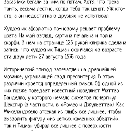
Заказчики бегали за ним по пятам. Хотя, что греха
таить, весьма лестно, когда тебя так ценят. Уж кто-
кто, а он недостатка в друзьях не испытывал.
Художник абсолютно по-новому решает проблему
цвета. На мой взгляд, картина печальна и полна
скорби. В нем на странице 125 рукой клирика сделана
запись, что художник Тициан скончался «в возрасте
ста двух лет» 27 августа 1576 года.
Исторический эпизод запечатлен на древнейшей
мозаике, украшающей свод пресвитерия. В этом
различии кроется определенный смысл. Об одной из
них позже поведает известный новеллист Маттео
Банделло, у которого немало сюжетов почерпнул
Шекспир (в частности, в «Ромео и Джульетте»). Как
Микеланджело отсекал из глыбы все лишнее, чтобы
вызволить фигуру «из цепких каменных объятий»,
так и Тициан убирал все лишнее с поверхности