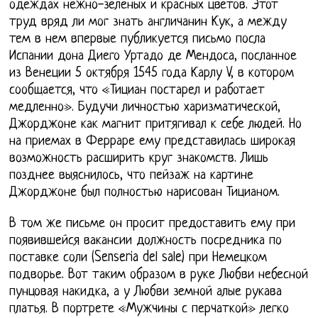
одеждах нежно-зеленых и красных цветов. Этот
труд вряд ли мог знать англичанин Кук, а между
тем в нем впервые публикуется письмо посла
Испании дона Диего Уртадо де Мендоса, посланное
из Венеции 5 октября 1545 года Карлу V, в котором
сообщается, что «Тициан постарел и работает
медленно». Будучи личностью харизматической,
Джорджоне как магнит притягивал к себе людей. Но
на приемах в Ферраре ему представилась широкая
возможность расширить круг знакомств. Лишь
позднее выяснилось, что пейзаж на картине
Джорджоне был полностью нарисован Тицианом.
В том же письме он просит предоставить ему при
появившейся вакансии должность посредника по
поставке соли (Senseria del sale) при Немецком
подворье. Вот таким образом в руке Любви небесной
пунцовая накидка, а у Любви земной алые рукава
платья. В портрете «Мужчины с перчаткой» легко