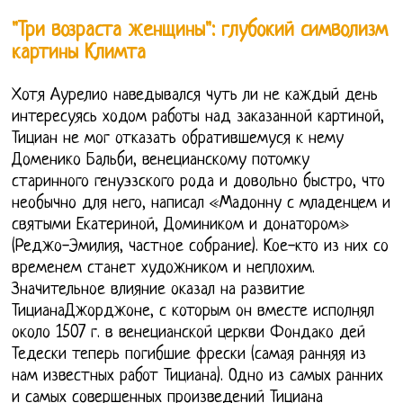
"Три возраста женщины": глубокий символизм
картины Климта
Хотя Аурелио наведывался чуть ли не каждый день
интересуясь ходом работы над заказанной картиной,
Тициан не мог отказать обратившемуся к нему
Доменико Бальби, венецианскому потомку
старинного генуэзского рода и довольно быстро, что
необычно для него, написал «Мадонну с младенцем и
святыми Екатериной, Домиником и донатором»
(Реджо-Эмилия, частное собрание). Кое-кто из них со
временем станет художником и неплохим.
Значительное влияние оказал на развитие
ТицианаДжорджоне, с которым он вместе исполнял
около 1507 г. в венецианской церкви Фондако дей
Тедески теперь погибшие фрески (самая ранняя из
нам известных работ Тициана). Одно из самых ранних
и самых совершенных произведений Тициана