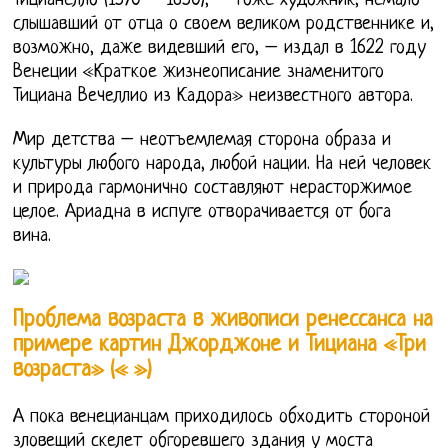
Тицианелло (1570 – 1650), – тоже художник, немало
слышавший от отца о своем великом родственнике и,
возможно, даже видевший его, – издал в 1622 году
Венеции «Краткое жизнеописание знаменитого
Тициана Вечеллио из Кадора» неизвестного автора.
Мир детства – неотъемлемая сторона образа и
культуры любого народа, любой нации. На ней человек
и природа гармонично составляют нерасторжимое
целое. Ариадна в испуге отворачивается от бога
вина.
Проблема возраста в живописи ренессанса на
примере картин Джорджоне и Тициана «Три
возраста» (« »)
А пока венецианцам приходилось обходить стороной
зловещий скелет обгоревшего здания у моста