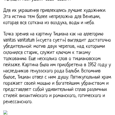
Для их украшения привлекались лучшие художники.
Эта истина тем более непреложна для Венеции,
которая вся соткана из воздуха, воды и неба.
Точка зрения на картину Тициана как на аллегорию
vanitas vanitatum («суета сует») выглядит достаточно
убедительной: мотив двух черепов, над которыми
склонился старик, служит ключом к такому
толкованию. Еще несколько слов о тициановском
пейзаже. Картина была им приобретена в 1952 году у
наследников генуэзского рода Бальби. Вспомнив
былое, Тициан отвел с ним душу. Пятикупольный храм
поражает своей мощью и богатейшим убранством и
представляет собой удивительный сплав различных
стилей: византийского и романского, готического и
ренессансного.