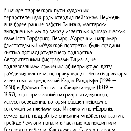
В начале творческого пути художник
первостепенную роль отводил пейзажам. Неужели
еще более ранние работы Тициана, мастерски
выполненные им по заказу известных олигархических
семейств Барбариго, Пезаро, Морозини, например
блистательный «Мужской портрет», были созданы
кистью пятнадцатилетнего подростка.
Авторитетными биографами Тициана, не
подвергавшими сомнению общепринятую дату
рождения мастера, по праву могут считаться авторы
известных исследований Карло Ридольфи (1594 –
1658) и Джован Баттиста Кавальказелле (1819 –
1897), этот признанный патриарх итальянского
искусствоведения, который обошел пешком с
котомкой за плечами всю Италию и пол-Европы,
сумев дать подробные описания множества картин,
прежде чем они попали в частные коллекции или
бесследно исчезли. Как отметил Санудо в своем