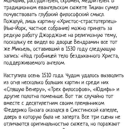
молчалив, рассудителен, скромен, медлителен. В
традиционном евангельском сюжете Тициан сумел
почувствовать глубокий философский смысл.
Пожалуй, лишь картину «Христос-страстотерпец»
(Нью-Йорк, частное собрание) можно принять за
редкую работу Джорджоне на религиозную тему,
поскольку ее видел во дворце Вендрамин все тот
же Микьель, оставивший в 1530 году следующую
запись: «Над гробницей тело бездыханного Христа,
поддерживаемого ангелом.
Наступила осень 1510 года. Чудом удалось вызволить
из огня несколько больших картин и среди них
«Спящую Венеру», «Трех философов», «Юдифь» и
другие полотна поменьше. Вот так случайно тот
вместе с десятилетним своим племянником
Федерико Гонзага оказался в Сикстинской капелле,
дверь в которую была не заперта. Все три сцены не
отличаются оригинальностью сюжета, но поражают