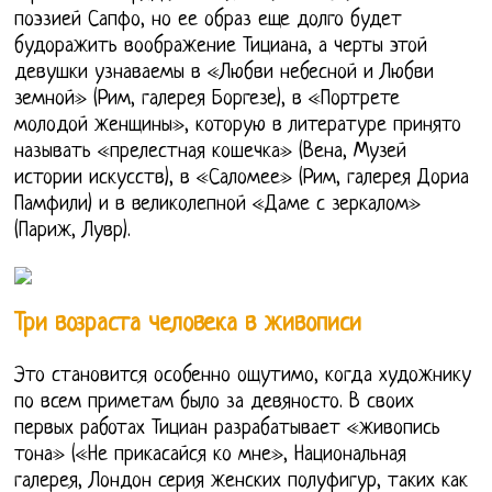
поэзией Сапфо, но ее образ еще долго будет
будоражить воображение Тициана, а черты этой
девушки узнаваемы в «Любви небесной и Любви
земной» (Рим, галерея Боргезе), в «Портрете
молодой женщины», которую в литературе принято
называть «прелестная кошечка» (Вена, Музей
истории искусств), в «Саломее» (Рим, галерея Дориа
Памфили) и в великолепной «Даме с зеркалом»
(Париж, Лувр).
Три возраста человека в живописи
Это становится особенно ощутимо, когда художнику
по всем приметам было за девяносто. В своих
первых работах Тициан разрабатывает «живопись
тона» («Не прикасайся ко мне», Национальная
галерея, Лондон серия женских полуфигур, таких как