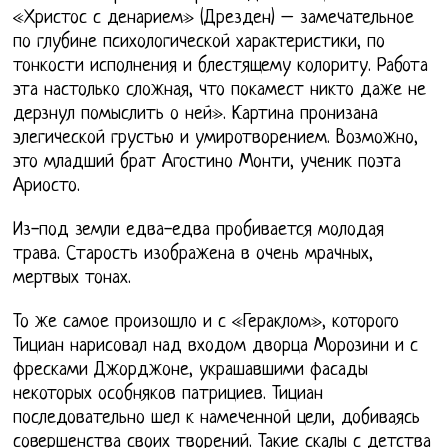
«Христос с денарием» (Дрезден) – замечательное
по глубине психологической характеристики, по
тонкости исполнения и блестящему колориту. Работа
эта настолько сложная, что покамест никто даже не
дерзнул помыслить о ней». Картина пронизана
элегической грустью и умиротворением. Возможно,
это младший брат Агостино Монти, ученик поэта
Ариосто.
Из-под земли едва-едва пробивается молодая
трава. Старость изображена в очень мрачных,
мертвых тонах.
То же самое произошло и с «Гераклом», которого
Тициан нарисовал над входом дворца Морозини и с
фресками Джорджоне, украшавшими фасады
некоторых особняков патрициев. Тициан
последовательно шел к намеченной цели, добиваясь
совершенства своих творений. Такие скалы с детства