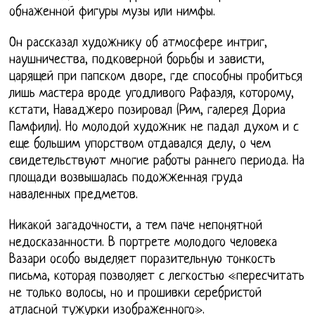
обнаженной фигуры музы или нимфы.
Он рассказал художнику об атмосфере интриг,
наушничества, подковерной борьбы и зависти,
царящей при папском дворе, где способны пробиться
лишь мастера вроде угодливого Рафаэля, которому,
кстати, Наваджеро позировал (Рим, галерея Дориа
Памфили). Но молодой художник не падал духом и с
еще большим упорством отдавался делу, о чем
свидетельствуют многие работы раннего периода. На
площади возвышалась подожженная груда
наваленных предметов.
Никакой загадочности, а тем паче непонятной
недосказанности. В портрете молодого человека
Вазари особо выделяет поразительную тонкость
письма, которая позволяет с легкостью «пересчитать
не только волосы, но и прошивки серебристой
атласной тужурки изображенного».