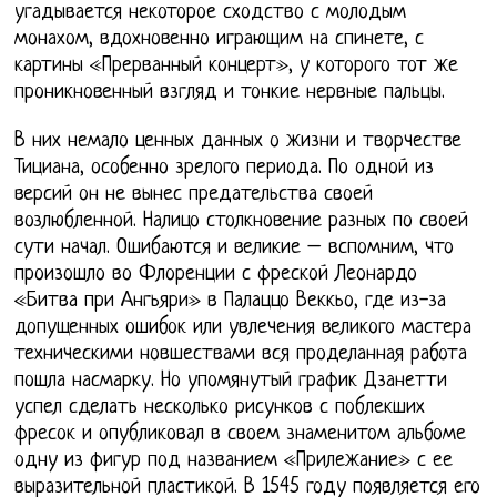
угадывается некоторое сходство с молодым
монахом, вдохновенно играющим на спинете, с
картины «Прерванный концерт», у которого тот же
проникновенный взгляд и тонкие нервные пальцы.
В них немало ценных данных о жизни и творчестве
Тициана, особенно зрелого периода. По одной из
версий он не вынес предательства своей
возлюбленной. Налицо столкновение разных по своей
сути начал. Ошибаются и великие – вспомним, что
произошло во Флоренции с фреской Леонардо
«Битва при Ангьяри» в Палаццо Веккьо, где из-за
допущенных ошибок или увлечения великого мастера
техническими новшествами вся проделанная работа
пошла насмарку. Но упомянутый график Дзанетти
успел сделать несколько рисунков с поблекших
фресок и опубликовал в своем знаменитом альбоме
одну из фигур под названием «Прилежание» с ее
выразительной пластикой. В 1545 году появляется его