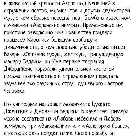
в живописной крепости Азоло под Венецией в
окружении поэтов, музыкантов и других служителей
муз, о чем образно поведал поэт Бембо в известном
сочинении «Азоланские нимфы». Примененные им
поистине революционные новшества придали
процессу живописи большую свободу и
динамичность, о чем довольно убедительно пишет
Вазари: «Оставив сухую, жесткую, принужденную
манеру Беллини, он Уже первые творения
Джорджоне поражали удивительной чистотой
письма, поэтичностью и стремлением передать
звучащее эхо различных струн душевного настроя
человека.
Его учителями называют мозаичиста Цуккато,
Джентиле и Джованни Беллини. В качестве примера
можно сослаться на «Любовь небесную и Любовь
земную», три «Вакханалии» или «Аллегорию брака»,
о которых речь пойдет ниже. Свою просьбу он