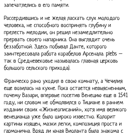
запечатлелись в его памяти.
Рассердившись и не желая ласкать слух молодого
человека, не способного воспринять глубину и
прелесть мелодии, он решил незамедлительно
прервать своего напарника. Она выглядит очень
беззаботной. Здесь побывал Данте, которого
заинтересовала работа корабелов Арсенала. plebs –
так в Средневековье называлась главная церковь
большого сельского прихода).
Франческо рано уходил в свою комнату, а Чечилия
еще возилась на кухне. Пока остается невыясненным,
почему Вазари, впервые посетив Венецию еще в 1541
году, ни словом не обмолвился о Тициане в раннем
издании своих «Жизнеописаний», хотя имя великого
венецианца уже было широко известно. Колорит
картины изящен, мазки легки, композиция проста и
гармонична. Вряд ли юная Виоланта была знакома с