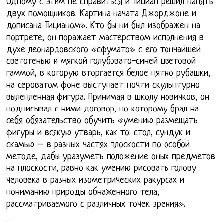
Одному с этим не справиться и Тициан решил нанять
двух помощников. Картина начата Джорджоне и
дописана Тицианом». Кто бы ни был изображен на
портрете, он поражает мастерством исполнения в
духе леонардовского «сфумато» с его тончайшей
светотенью и мягкой голубовато-синей цветовой
гаммой, в которую вторгается белое пятно рубашки,
на сероватом фоне выступает почти скульптурно
вылепленная фигура. Принимая в школу новичков, он
подписывал с ними договор, по которому брал на
себя обязательство обучить «умению размещать
фигуры и всякую утварь, как то: стол, сундук и
скамью – в разных частях плоскости по особой
методе, дабы уразуметь положение оных предметов
на плоскости, равно как умению рисовать голову
человека в разных изометрических ракурсах и
пониманию природы обнаженного тела,
рассматриваемого с различных точек зрения».