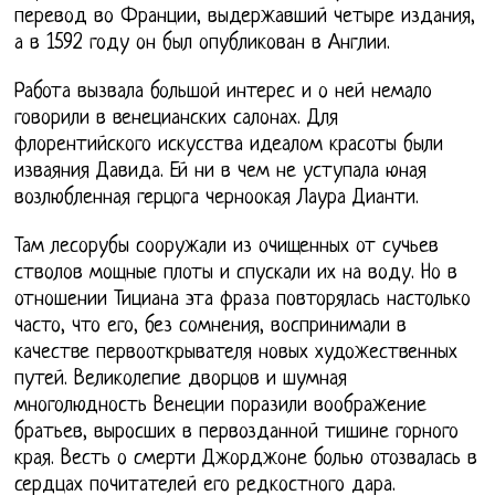
перевод во Франции, выдержавший четыре издания,
а в 1592 году он был опубликован в Англии.
Работа вызвала большой интерес и о ней немало
говорили в венецианских салонах. Для
флорентийского искусства идеалом красоты были
изваяния Давида. Ей ни в чем не уступала юная
возлюбленная герцога черноокая Лаура Дианти.
Там лесорубы сооружали из очищенных от сучьев
стволов мощные плоты и спускали их на воду. Но в
отношении Тициана эта фраза повторялась настолько
часто, что его, без сомнения, воспринимали в
качестве первооткрывателя новых художественных
путей. Великолепие дворцов и шумная
многолюдность Венеции поразили воображение
братьев, выросших в первозданной тишине горного
края. Весть о смерти Джорджоне болью отозвалась в
сердцах почитателей его редкостного дара.