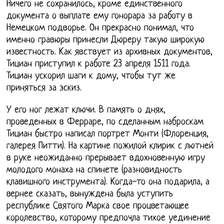
Ничего не сохранилось, кроме единственного
документа о выплате ему гонорара за работу в
Немецком подворье. Он прекрасно понимал, что
именно гравюры принесли Дюреру такую широкую
известность. Как явствует из архивных документов,
Тициан приступил к работе 23 апреля 1511 года.
Тициан ускорил шаги к дому, чтобы тут же
приняться за эскиз.
У его ног лежат ключи. В память о днях,
проведенных в Ферраре, по сделанным наброскам
Тициан быстро написал портрет Монти (Флоренция,
галерея Питти). На картине пожилой клирик с лютней
в руке неожиданно прерывает вдохновенную игру
молодого монаха на спинете (разновидность
клавишного инструмента). Когда-то она подарила, а
вернее сказать, вынуждена была уступить
республике Святого Марка свое процветающее
королевство, которому предпочла тихое уединение