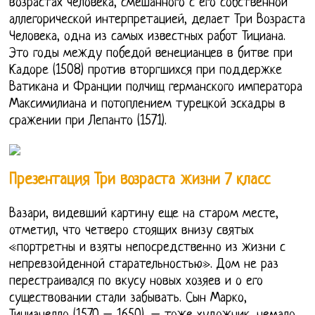
возрастах человека, смешанного с его собственной
аллегорической интерпретацией, делает Три Возраста
Человека, одна из самых известных работ Тициана.
Это годы между победой венецианцев в битве при
Кадоре (1508) против вторгшихся при поддержке
Ватикана и Франции полчищ германского императора
Максимилиана и потоплением турецкой эскадры в
сражении при Лепанто (1571).
Презентация Три возраста жизни 7 класс
Вазари, видевший картину еще на старом месте,
отметил, что четверо стоящих внизу святых
«портретны и взяты непосредственно из жизни с
непревзойденной старательностью». Дом не раз
перестраивался по вкусу новых хозяев и о его
существовании стали забывать. Сын Марко,