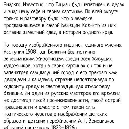
Риальто. Известно, что Тициан был щепетилен в делах
и знал цену себе и своим картинам. По всей округе
только и разговору было, что о земляке,
прославившемся в самой Венеции. Кое-кто из них
оставил заметный след в истории родного края.
По поводу изображенного лица нет единого мнения.
Наступил 1508 год. Беллини был истинно
венецианским живописцем среди всех живущих
художников, хотя на своих картинах он так и не
запечатлел сам лагунный город с его прекрасными
дворцами и каналами, отразив неповторимую по
колориту среду и световоздушную атмосферу
Венеции. Ни один из русских мастеров его времени
не достигал такой проникновенности, такой острой
правдивости и вместе с тем такой силы
поэтического чувства в изображении детских
образов и детских переживаний А. Г. Венецианов
«Спящий пастушок» 1823–1826гг.