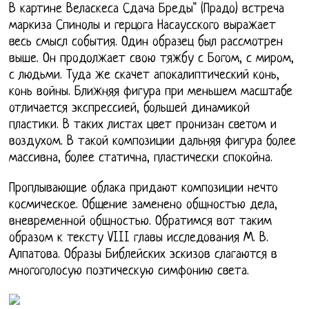
В картине Веласкеса Сдача Бреды" (Прадо) встреча
маркиза Спинолы и герцога Насаусского выражает
весь смысл события. Один образец был рассмотрен
выше. Он продолжает свою тяжбу с Богом, с миром,
с людьми. Туда же скачет апокалиптический конь,
конь войны. Ближняя фигура при меньшем масштабе
отличается экспрессией, большей динамикой
пластики. В таких листах цвет пронизан светом и
воздухом. В такой композиции дальняя фигура более
массивна, более статична, пластически спокойна.
Проплывающие облака придают композиции нечто
космическое. Общение заменено общностью дела,
вневременной общностью. Обратимся вот таким
образом к тексту VIII главы исследования М. В.
Алпатова. Образы Библейских эскизов слагаются в
многоголосую поэтическую симфонию света.