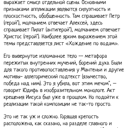
выражает смысл отдельной сцены. Основными
признаками аппликации являются силуэтность и
плоскостность, обобщенность. Там спрашивает Петр
(герой"), молчанием отвечает Алексей, здесь
спрашивает Пилат (антигерой"), молчанием отвечает
Христос (герой"). Наиболее ярким выражением этой
темы представляется лист «Хождение по водам».
Его вывернутое изломанное тело -- метафора
пережитых внутренних мучений, борений духа. Были
для такого противопоставления у Мантеньи и другие
мотивы- аллегорический подтекст (язычество,
победа над ним). Это я убила, вот этим мечом", –
говорит Юдифь в изобразительном монологе. Акт
крещения Иисуса был уже в прошлом. Но подойти к
реализации такой композиции не так-то просто.
Это не так уж и сложно. Горящая крепость
расположена, как сказано, на разделе главного и