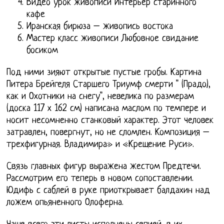
Видео урок живописи Интерьер старинного
кафе
Иранская бирюза – живопись востока
Мастер класс живописи Любовное свидание
босиком
Под ними зияют открытые пустые гробы. Картина
Питера Брейгеля Старшего Триумф смерти " (Прадо),
как и Охотники на снегу", невелика по размерам
(доска 117 х 162 см) написана маслом по темпере и
носит несомненно станковый характер. Этот человек
затравлен, повергнут, но не сломлен. Композиция –
трехфигурная. Владимира» и «Крещение Руси».
Связь главных фигур выражена жестом Предтечи.
Рассмотрим его теперь в новом сопоставлении.
Юдифь с саблей в руке приоткрывает балдахин над
ложем опьяненного Олоферна.