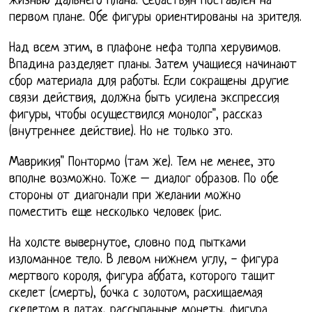
жизнью дальнего плана. Себастьян поставлен на
первом плане. Обе фигуры ориентированы на зрителя.
Над всем этим, в плафоне нефа толпа херувимов.
Впадина разделяет планы. Затем учащиеся начинают
сбор материала для работы. Если сокращены другие
связи действия, должна быть усилена экспрессия
фигуры, чтобы осуществился монолог", рассказ
(внутреннее действие). Но не только это.
Маврикия" Понтормо (там же). Тем не менее, это
вполне возможно. Тоже – диалог образов. По обе
стороны от диагонали при желании можно
поместить еще несколько человек (рис.
На холсте вывернутое, словно под пытками
изломанное тело. В левом нижнем углу, - фигура
мертвого короля, фигура аббата, которого тащит
скелет (смерть), бочка с золотом, расхищаемая
скелетом в латах, рассыпанные монеты, фигура