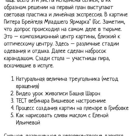
Чаще всего эти листы исполнены сепией, в их
образном решении на первый план выступают
световая пластика и линейная экспрессия. В картине
Питера Брейгеля Младшего Ярмарка" (Гос. Заметим,
что допрос происходил на самом деле в тюрьме.
Это – композиционный центр картины, близкий к
оптическому центру. Здесь – различные стадии
одевания и отдыха. Далее сделан набросок
карандашом. Сзади стола – участницы пира,
вскочившие в испуге.
Натуральная величина треугольника (метод
вращения)
Видео урок живописи Башня Шарон
ТЕСТ вебинара Вишневое настроениие
Процесс создания картин на пленэре в Грибовке
Как нарисовать сливы маслом с Еленой
Ильичевой