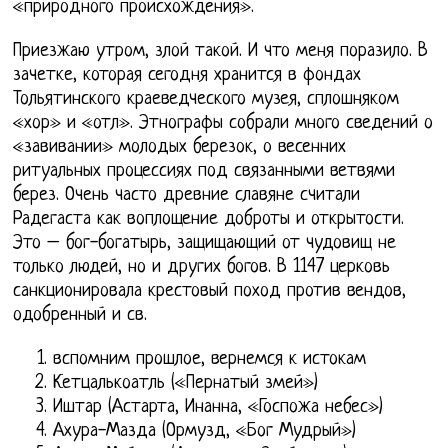
«природного происхождения».
Приезжаю утром, злой такой. И что меня поразило. В
зачетке, которая сегодня хранится в фондах
Тольятинского краеведческого музея, сплошняком
«хор» и «отл». Этнографы собрали много сведений о
«завивании» молодых березок, о весенних
ритуальных процессиях под связанными ветвями
берез. Очень часто древние славяне считали
Радегаста как воплощение доброты и открытости.
Это – бог-богатырь, защищающий от чудовищ не
только людей, но и других богов. В 1147 церковь
санкционировала крестовый поход против вендов,
одобренный и св.
вспомним прошлое, вернемся к истокам
Кетцалькоатль («Пернатый змей»)
Иштар (Астарта, Инанна, «Госпожа небес»)
Ахура-Мазда (Ормузд, «Бог Мудрый»)