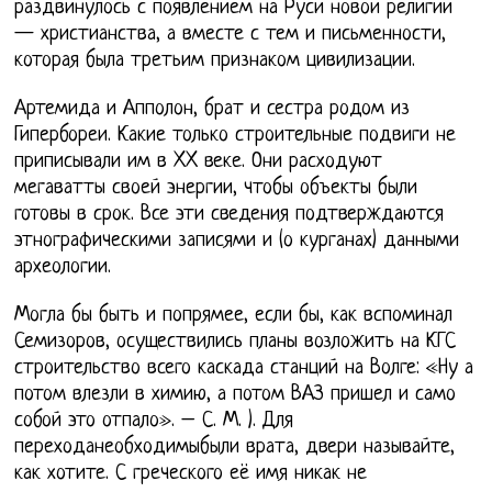
раздвинулось с появлением на Руси новой религии
— христианства, а вместе с тем и письменности,
которая была третьим признаком цивилизации.
Артемида и Апполон, брат и сестра родом из
Гипербореи. Какие только строительные подвиги не
приписывали им в XX веке. Они расходуют
мегаватты своей энергии, чтобы объекты были
готовы в срок. Все эти сведения подтверждаются
этнографическими записями и (о курганах) данными
археологии.
Могла бы быть и попрямее, если бы, как вспоминал
Семизоров, осуществились планы возложить на КГС
строительство всего каскада станций на Волге: «Ну а
потом влезли в химию, а потом ВАЗ пришел и само
собой это отпало». – С. М. ). Для
переходанеобходимыбыли врата, двери называйте,
как хотите. С греческого её имя никак не