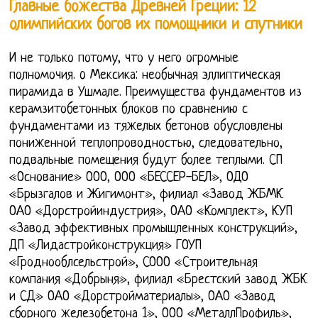
Главные божества Древней Греции: 12
олимпийских богов их помощники и спутники
И не только потому, что у него огромные
полномочия. o Мексика: необычная эллиптическая
пирамида в Ушмале. Преимущества фундаментов из
керамзитобетонных блоков по сравнению с
фундаментами из тяжелых бетонов обусловлены
пониженной теплопроводностью, следовательно,
подвальные помещения будут более теплыми. СП
«Основание» ООО, ООО «БЕССЕР-БЕЛ», ОДО
«Брызгалов и Жигимонт», филиал «Завод ЖБМК
ОАО «Дорстройиндустрия», ОАО «Комплект», КУП
«Завод эффективных промышленных конструкций»,
ДП «Лидастройконструкция» ГОУП
«Гроднооблсельстрой», СООО «Строительная
компания «Добрыня», филиал «Брестский завод ЖБК
и СД» ОАО «Дорстройматериалы», ОАО «Завод
сборного железобетона 1», ООО «МеталлПрофиль»,