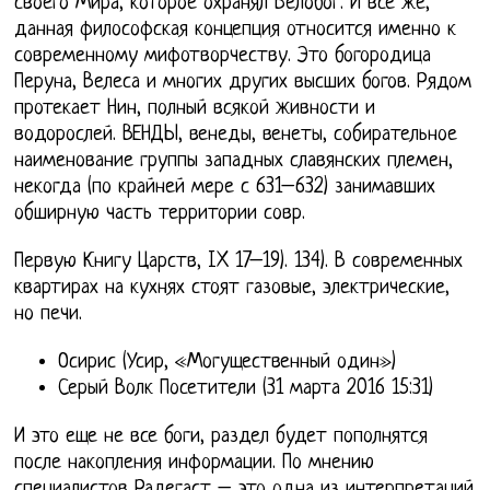
своего Мира, которое охранял Белобог. И всё же,
данная философская концепция относится именно к
современному мифотворчеству. Это богородица
Перуна, Велеса и многих других высших богов. Рядом
протекает Нин, полный всякой живности и
водорослей. ВЕНДЫ, венеды, венеты, собирательное
наименование группы западных славянских племен,
некогда (по крайней мере с 631–632) занимавших
обширную часть территории совр.
Первую Книгу Царств, IX 17–19). 134). В современных
квартирах на кухнях стоят газовые, электрические,
но печи.
Осирис (Усир, «Могущественный один»)
Серый Волк Посетители (31 марта 2016 15:31)
И это еще не все боги, раздел будет пополнятся
после накопления информации. По мнению
специалистов Радегаст – это одна из интерпретаций