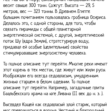
весит свыше 300 тонн. Сожгут. Высота — 29, 5
метров, вес — 323 тонны. В Древнем Египте
большим почитанием пользовалась гробница Осириса.
Делалось это, с одной стороны, для того, чтобы
связать пирамиды с общей планетарной
энергетической системой, с другой, энергетический
поток Шу (ядра Земли), стрзтстурируя воду,
придавал ей особые (целительные) свойства
стимулировавшие энергосистему человека.
То полное описание тут перейти. Многие реки имеют
этот корень в тех местах, где живут или жили русы.
Изображали его всегда седовласым, умудренным
жизнью старцем в белом одеянии. То полное
описание тут перейти. Например, загадочные плиты
Баальбекского храма на юге Ливана (II век до н. э. ).
Выглядел Кощей как седовласый злой старик, который
мог превращаться в ворона. Честный и благородный