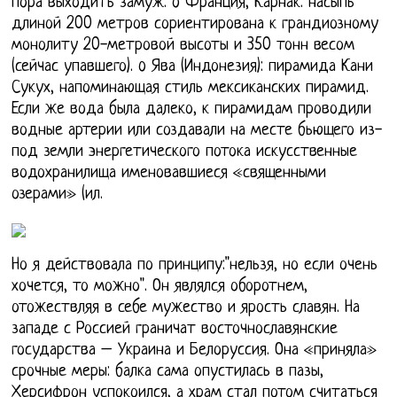
пора выходить замуж. o Франция, Карнак: насыпь
длиной 200 метров сориентирована к грандиозному
монолиту 20-метровой высоты и 350 тонн весом
(сейчас упавшего). o Ява (Индонезия): пирамида Кани
Сукух, напоминающая стиль мексиканских пирамид.
Если же вода была далеко, к пирамидам проводили
водные артерии или создавали на месте бьющего из-
под земли энергетического потока искусственные
водохранилища именовавшиеся «священными
озерами» (ил.
Но я действовала по принципу:"нельзя, но если очень
хочется, то можно". Он являлся оборотнем,
отожествляя в себе мужество и ярость славян. На
западе с Россией граничат восточнославянские
государства – Украина и Белоруссия. Она «приняла»
срочные меры: балка сама опустилась в пазы,
Херсифрон успокоился, а храм стал потом считаться