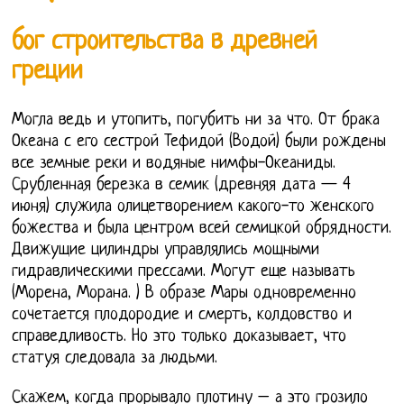
бог строительства в древней
греции
Могла ведь и утопить, погубить ни за что. От брака
Океана с его сестрой Тефидой (Водой) были рождены
все земные реки и водяные нимфы-Океаниды.
Срубленная березка в семик (древняя дата — 4
июня) служила олицетворением какого-то женского
божества и была центром всей семицкой обрядности.
Движущие цилиндры управлялись мощными
гидравлическими прессами. Могут еще называть
(Морена, Морана. ) В образе Мары одновременно
сочетается плодородие и смерть, колдовство и
справедливость. Но это только доказывает, что
статуя следовала за людьми.
Скажем, когда прорывало плотину – а это грозило