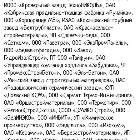
ИООО «Кровельный завод ТехноНИКОЛЬ», ОАО
«Кобринская прядильно-ткацкая фабрика «Ручайка»,
ООО «Корпорация М8», ИЗАО «Кохановский трубный
завод «Белтрубпласт», ОАО «Красносельск-
стройматериалы», ЧП «Словечно-Бел», ООО
«Сетком», ООО «Паветра», ООО «ЭкоПромПанель»,
ООО «Белвентфасады», ООО «Завод
ГидроИзолСтрой», ПТ ООО «Тайфун», ОАО
«Управляющая компания холдинга «Забудова», ЧП
«ПромексСтройБетон», ООО «Эль-Бетон», ОАО
«Минский завод строительных материалов», ОАО
«Радошковичский керамический завод», КУП
«Лоевский КСМ», ООО «Сармат Термо-Инжиниринг»,
ОАО «Оршастройматериалы», ООО «Термопир», ООО
«РегионСтройЭкспо», СООО «ЭМИКО Строй», ООО
«БелИНЭКО», ООО «ИНВИТ», УП «Химическое
производство», ООО «Беллента», ООО «Изоком»,
ОАО «Керамин», ОАО «Березастройматериалы», ИП