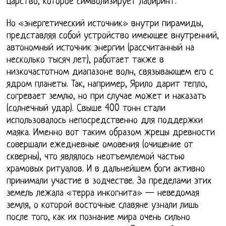
царство, которое символизирует лабиринт.
Но «энергетический источник» внутри пирамиды,
представляя собой устройство имеющее внутренний,
автономный источник энергии (рассчитанный на
несколько тысяч лет), работает также в
низкочастотном диапазоне волн, связывающем его с
ядром планеты. Так, например, Ярило дарит тепло,
согревает землю, но при случае может и наказать
(солнечный удар). Свыше 400 тонн стали
использовалось непосредственно для поддержки
маяка. Именно вот таким образом жрецы древности
совершали ежедневные омовения (очищение от
скверны), что являлось неотъемлемой частью
храмовых ритуалов. И в дальнейшем боги активно
принимали участие в зодчестве. За пределами этих
земель лежала «терра инкогнита» — неведомая
земля, о которой восточные славяне узнали лишь
после того, как их познание мира очень сильно