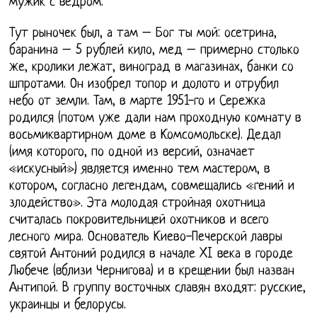
мужик с ведром.
Тут рыночек был, а там – Бог ты мой: осетрина,
баранина – 5 рублей кило, мед – примерно столько
же, кролики лежат, виноград в магазинах, банки со
шпротами. Он изобрел топор и долото и отрубил
небо от земли. Там, в марте 1951-го и Сережка
родился (потом уже дали нам проходную комнату в
восьмиквартирном доме в Комсомольске). Дедал
(имя которого, по одной из версий, означает
«искусный») является именно тем мастером, в
котором, согласно легендам, совмещались «гений и
злодейство». Эта молодая стройная охотница
считалась покровительницей охотников и всего
лесного мира. Основатель Киево-Печерской лавры
святой Антоний родился в начале XI века в городе
Любече (вблизи Чернигова) и в крещении был назван
Антипой. В группу восточных славян входят: русские,
украинцы и белорусы.