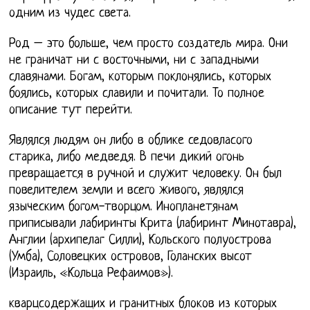
одним из чудес света.
Род – это больше, чем просто создатель мира. Они
не граничат ни с восточными, ни с западными
славянами. Богам, которым поклонялись, которых
боялись, которых славили и почитали. То полное
описание тут перейти.
Являлся людям он либо в облике седовласого
старика, либо медведя. В печи дикий огонь
превращается в ручной и служит человеку. Он был
повелителем земли и всего живого, являлся
языческим богом-творцом. Инопланетянам
приписывали лабиринты Крита (лабиринт Минотавра),
Англии (архипелаг Силли), Кольского полуострова
(Умба), Соловецких островов, Голанских высот
(Израиль, «Кольца Рефаимов»).
кварцсодержащих и гранитных блоков из которых