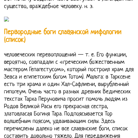
существо, враждебное человеку. н. э.
Первородные боги славянской мифологии
(список)
человеческих перевоплощений — т. е. Его функции,
вероятно, совпадали с «греческим божественным
мастером Гепагестусом», который построил храм для
Зевса и египетским богом Тотом). Мальта: в Тарксене
есть три храма и один Хал-Сафлиени, вырубленный
гипогеум. Очень часто в разных древних Ведических
текстах Тарха Перуновича просит помочь людям из
Родов Великой Расы его прекрасная сестра,
златовласая Богиня Тара. Подпоясывается Тор
волшебным поясом, удваивающим силы. Здесь
перечислены далеко не все славянские боги, список
составить довольно тяжело. Для передвижения