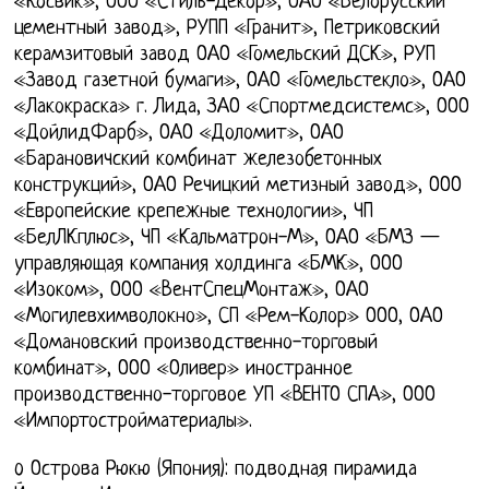
«Косвик», ООО «Стиль-Декор», ОАО «Белорусский
цементный завод», РУПП «Гранит», Петриковский
керамзитовый завод ОАО «Гомельский ДСК», РУП
«Завод газетной бумаги», ОАО «Гомельстекло», ОАО
«Лакокраска» г. Лида, ЗАО «Спортмедсистемс», ООО
«ДойлидФарб», ОАО «Доломит», ОАО
«Барановичский комбинат железобетонных
конструкций», ОАО Речицкий метизный завод», ООО
«Европейские крепежные технологии», ЧП
«БелЛКплюс», ЧП «Кальматрон-М», ОАО «БМЗ —
управляющая компания холдинга «БМК», ООО
«Изоком», ООО «ВентСпецМонтаж», ОАО
«Могилевхимволокно», СП «Рем-Колор» ООО, ОАО
«Домановский производственно-торговый
комбинат», ООО «Оливер» иностранное
производственно-торговое УП «ВЕНТО СПА», ООО
«Импортостройматериалы».
o Острова Рюкю (Япония): подводная пирамида