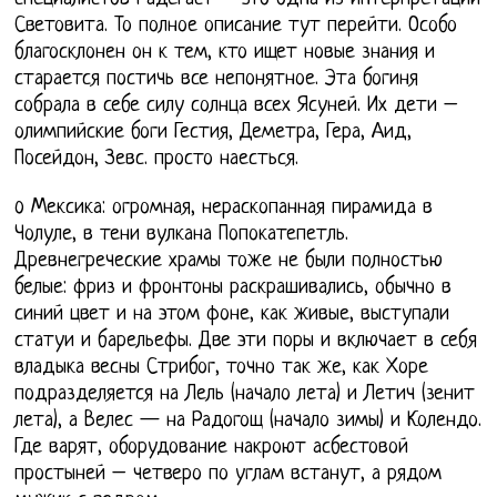
Световита. То полное описание тут перейти. Особо
благосклонен он к тем, кто ищет новые знания и
старается постичь все непонятное. Эта богиня
собрала в себе силу солнца всех Ясуней. Их дети –
олимпийские боги Гестия, Деметра, Гера, Аид,
Посейдон, Зевс. просто наесться.
o Мексика: огромная, нераскопанная пирамида в
Чолуле, в тени вулкана Попокатепетль.
Древнегреческие храмы тоже не были полностью
белые: фриз и фронтоны раскрашивались, обычно в
синий цвет и на этом фоне, как живые, выступали
статуи и барельефы. Две эти поры и включает в себя
владыка весны Стрибог, точно так же, как Хоре
подразделяется на Лель (начало лета) и Летич (зенит
лета), а Велес — на Радогощ (начало зимы) и Колендо.
Где варят, оборудование накроют асбестовой
простыней – четверо по углам встанут, а рядом