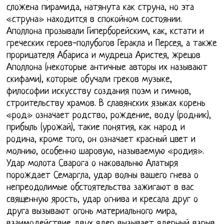
сложена пирамида, натянута как струна, но эта
«струна» находится в спокойном состоянии.
Аполлона прозывали Гиперборейским, как, кстати и
греческих героев-полубогов Геракла и Персея, а также
прорицателя Абариса и мудреца Аристея, жрецов
Аполлона (некоторые античные авторы их называют
скифами), которые обучали греков музыке,
философии искусству создания поэм и гимнов,
строительству храмов. В славянских языках корень
«род» означает родство, рождение, воду (родник),
прибыль (урожай), такие понятия, как народ и
родина, кроме того, он означает красный цвет и
молнию, особенно шаровую, называемую «родия».
Удар молота Сварога о наковальню Алатыря
порождает Семаргла, удар волны вашего гнева о
непреодолимые обстоятельства зажигают в вас
священную ярость, удар огнива и кресала друг о
друга вызывают огонь материального мира,
взаимодействие двух ядер вызывает ядерный взрыв.