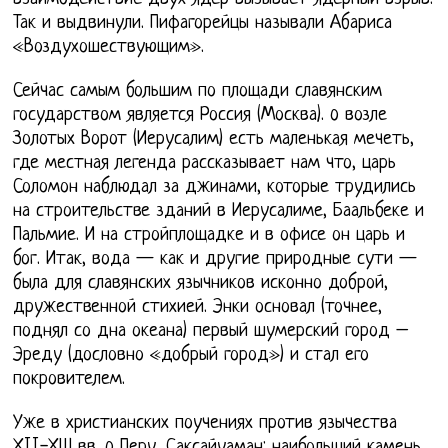
Так и выдвинули. Пифагорейцы называли Абариса
«Воздухошествующим».
Сейчас самым большим по площади славянским
государством является Россия (Москва). o возле
Золотых Ворот (Иерусалим) есть маленькая мечеть,
где местная легенда рассказывает нам что, царь
Соломон наблюдал за джинами, которые трудились
на строительстве зданий в Иерусалиме, Баальбеке и
Пальмие. И на стройплощадке и в офисе он царь и
бог. Итак, вода — как и другие природные сути —
была для славянских язычников исконно доброй,
дружественной стихией. Энки основал (точнее,
поднял со дна океана) первый шумерский город –
Эреду (дословно «добрый город») и стал его
покровителем.
Уже в христианских поучениях против язычества
ХII-ХШ вв. o Перу, Саксайуаман: наибольший камень