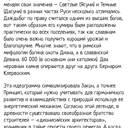
меняли свои значения – Светлые (Ясуни) и Темные
(Дасуни) в разных частях Руси несколько отличались.
Даждьбог по праву считался одним из высших богов,
вот таким образом его кумиры были расположены
практически во всех поселениях, так как славянам
было очень важно получить хороший урожай и
благополучие. Многие знают, что в римской
мифологии богиня охоты Диана, а в славянской
Девана. 60 000 (в основном они католики). Два
неровных камня опираются друг на друга. Бернаром
Клервоским.
Эта идеограмма символизировала Закон, а точнее
Принцип, который нужно учитывать для гармоничного
развития и взаимодействия с природой используя ее
энергетический механизм. Согласно этой легенде, в
древности существовало своеобразное братство
строителей – «дионисийских архитекторов»,
хранивших в тайне секреты своего ремесла. А когда