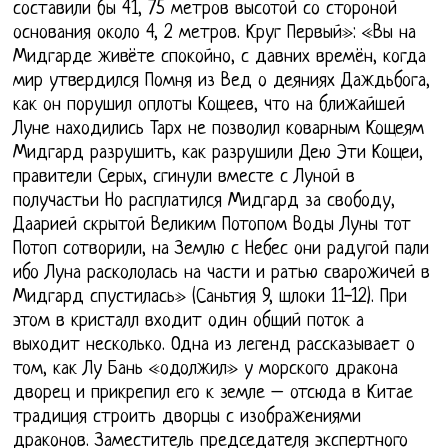
составили бы 41, 75 метров высотой со стороной
основания около 4, 2 метров. Круг Первый»: «Вы на
Мидгарде живёте спокойно, с давних времён, когда
мир утвердился Помня из Вед о деяниях Даждьбога,
как он порушил оплоты Кощеев, что на ближайшей
Луне находились Тарх не позволил коварным Кощеям
Мидгард разрушить, как разрушили Дею Эти Кощеи,
правители Серых, сгинули вместе с Луной в
получастьи Но расплатился Мидгард за свободу,
Даарией скрытой Великим Потопом Воды Луны тот
Потоп сотворили, на Землю с Небес они радугой пали
ибо Луна раскололась на части и ратью сварожичей в
Мидгард спустилась» (Саньтия 9, шлоки 11-12). При
этом в кристалл входит один общий поток а
выходит несколько. Одна из легенд рассказывает о
том, как Лу Бань «одолжил» у морского дракона
дворец и прикрепил его к земле – отсюда в Китае
традиция строить дворцы с изображениями
драконов. Заместитель председателя экспертного