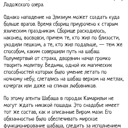
Ладожского озера.
Однако нападение на Элизиум может создать куда
больше врагов. Время сборищ приурочено к старым
языческим праздникам. Сборище расходилось,
наконец, восвояси, причем те, кто жил по близости,
уходили пешком, а те, кто жил подальше, — тем же
способом, каким совершили путь на шабаш.
Полумертвый от страха, дворянин начал громко
творить молитву. Ведьмы, одной их магических
способностей которых было умение летать по
ночному небу, слетались на шабаш верхом на метлах,
кочергах или даже на спинах любовников.
По этому агенты Шабаша в городах Камарильи не
могут ждать никакой пощады. Это снадобье имеет
тот же состав, как и описанные Виром мази. Его
обязанностью было обеспечивать мирское
функционирование шабаша, следить за исполнением