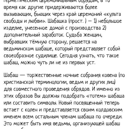
герметическим церемониальным обрядам, в то
время как другие придерживаются более
вызывающих, бьющих через край церемоний «культа
свободы и любви». Шабашка (прост. ) – 1) небольшое
изделие, унесенное домой с производства 2)
дополнительный заработок. Судьба женщин,
выбравших тёмную сторону, решается на
ведьминском шабаше, который представляет собой
своеобразное судилище. Сегодня узнать, что такое
шабаш, можно чуть ли не из первых уст.
Шабаш — торжественные ночные собрания ковена (по
христианской терминологии, ведьм и других лиц)
для совместного проведения обрядов. И именно из
этих образов Вы должны подобрать «тотем» шабаша
или составить символы. Новый посвященный теперь
встает с колен и представляется своим колдовским
именем всем остальным членам шабаша по очереди.
Это может быть имя ведьмы, организующей шабаш