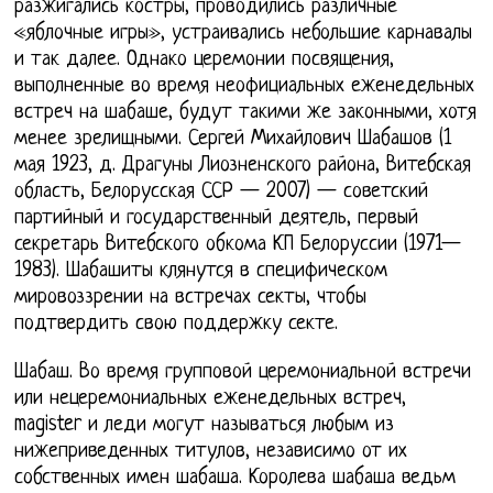
разжигались костры, проводились различные
«яблочные игры», устраивались небольшие карнавалы
и так далее. Однако церемонии посвящения,
выполненные во время неофициальных еженедельных
встреч на шабаше, будут такими же законными, хотя
менее зрелищными. Сергей Михайлович Шабашов (1
мая 1923, д. Драгуны Лиозненского района, Витебская
область, Белорусская ССР — 2007) — советский
партийный и государственный деятель, первый
секретарь Витебского обкома КП Белоруссии (1971—
1983). Шабашиты клянутся в специфическом
мировоззрении на встречах секты, чтобы
подтвердить свою поддержку секте.
Шабаш. Во время групповой церемониальной встречи
или нецеремониальных еженедельных встреч,
magister и леди могут называться любым из
нижеприведенных титулов, независимо от их
собственных имен шабаша. Королева шабаша ведьм