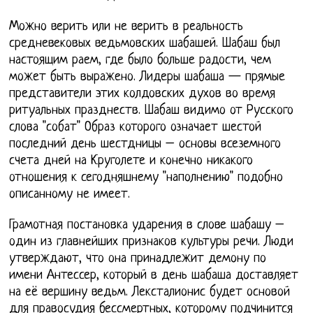
Можно верить или не верить в реальность
средневековых ведьмовских шабашей. Шабаш был
настоящим раем, где было больше радости, чем
может быть выражено. Лидеры шабаша — прямые
представители этих колдовских духов во время
ритуальных празднеств. Шабаш видимо от Русского
слова "собат" Образ которого означает шестой
последний день шестдницы – основы всеземного
счета дней на Круголете и конечно никакого
отношения к сегодняшнему "наполнению" подобно
описанному не имеет.
Грамотная постановка ударения в слове шабашу –
один из главнейших признаков культуры речи. Люди
утверждают, что она принадлежит демону по
имени Антессер, который в день шабаша доставляет
на её вершину ведьм. Лексталионис будет основой
для правосудия бессмертных, которому подчинится