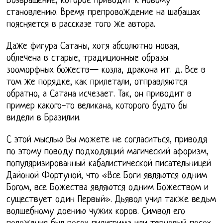
Возвращение, которое приводит к новому
становлению. Время препровождение на шабашах
поясняется в рассказе того же автора.
Даже фигура Сатаны, хотя абсолютно новая,
облечена в старые, традиционные образы
зооморфных божеств— козла, дракона ит. д. Все в
том же порядке, как прилетали, отправляются
обратно, а Сатана исчезает. Так, он приводит в
пример какого-то великана, которого будто бы
видели в Бразилии.
С этой мыслью Вы можете не согласиться, приводя
по этому поводу подходящий магический афоризм,
популяризированный кабалистической писательницей
Дайоной Фортуной, что «Все Боги являются одним
Богом, все Божества являются одним Божеством и
существует один Первый». Дьявол учил также ведьм
волшебному доению чужих коров. Символ его