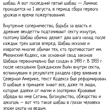
шабаш. А вот последний пятый шабаш — Ламмас
проходится на 1 августа, в период сбора первого
урожая и время пожертвований.
Внутренне соперничество, борьба за власть и
древние вендетты подтачивают секту изнутри,
поэтому Шабаш обычно делает два шага назад после
каждых трех шагов вперед. Шабаш исказил и
извратил многие обычаи тех, кто противостоит им.
Миланский Кодекс, как основной свод законов
Шабаша первоначально был создан в 1493 г. В 1933 г.
после нескольких Гражданских Войн внутри секты,
вспыхнувших в результате раздела сфер влияния в
Северной Америке, текст Кодекса был реформирован.
О шабаше в принципе знают все, даже те люди,
которые далеки от магии и эзотерики. Кровавые
обряды во имя Сатаны, богохульство, обжорство и
алкоголь – вот что такое шабаш в глазах человека
эпохи охоты на ведьм.