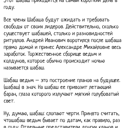
Этот шабаш приходится на самый короткий день в
году.
Все члены Шабаша будут ожидать и требовать
свободы от своих лидеров. Действительно, сколько
существует шабашей, столько и разновидностей
ритуалов. Андрей Иванович воротился после шабаша
прямо домой и принес Александре Михайловне весь
заработок. Торжественное сборище ведьм и
колдунов, которое обычно происходит ночью
называется шабаш.
Шабаш ведьм – это построение планов на будущее.
(шабаш) в знач. На шабаш ее привозит летающий
баран, глаза которого излучают мягкий голубоватый
свет.
Ну, думаю, шабаш: слопают черти. Принято считать,
чтошабаш ведьм бывает по датам, как правило, раз
в году. Отдельные представители других кланов и