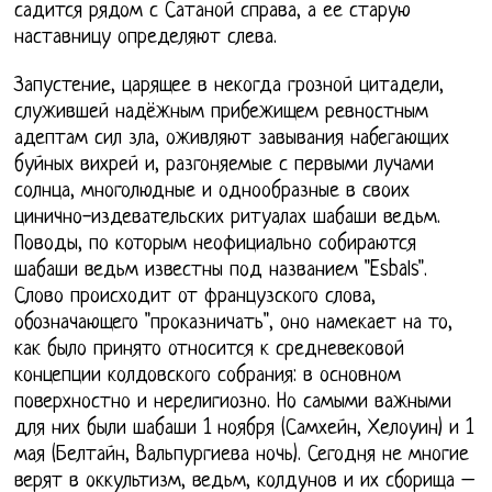
садится рядом с Сатаной справа, а ее старую
наставницу определяют слева.
Запустение, царящее в некогда грозной цитадели,
служившей надёжным прибежищем ревностным
адептам сил зла, оживляют завывания набегающих
буйных вихрей и, разгоняемые с первыми лучами
солнца, многолюдные и однообразные в своих
цинично-издевательских ритуалах шабаши ведьм.
Поводы, по которым неофициально собираются
шабаши ведьм известны под названием "Esbals".
Слово происходит от французского слова,
обозначающего "проказничать", оно намекает на то,
как было принято относится к средневековой
концепции колдовского собрания: в основном
поверхностно и нерелигиозно. Но самыми важными
для них были шабаши 1 ноября (Самхейн, Хелоуин) и 1
мая (Белтайн, Вальпургиева ночь). Сегодня не многие
верят в оккультизм, ведьм, колдунов и их сборища –