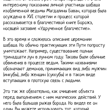
интересному показанию личной участницы шабаша
изобличенной ведьмы Магдалины Баван, которая была
осуждена в XVI столетии и процесс которой
рассказывается в благочестивой книге Борожэ,
носящей заглавие «Удрученное благочестие».
В это время и сложилось описание церемонии
шабаша. Но обычно практикующих эти Пути попросту
уничтожают. Например, существование полных
тринадцати лун в лунном году. Таковы были обычные
обвинения в процессе ведьм. Такими названиями
обозначают демонов, принимающих вид либо мужчин
(инкубы), либо женщин (суккубы) и в таком виде
вступающих в плотскую связь с людьми.
Это так же обязательно, как очищение объекта
перед выполнением с ним магических действий. У
него была большая рыжая борода. Но видел ее он
один. Вы можете использовать тот, который