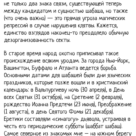
не только два знака связи, существующей теперь
между кандидатом и сущностью шабаша, но также
(что очень важно) — это прямая угроза магических
репрессий в случае нарушения клятвы. Кажется,
единство взглядов наконец-то преодолело обычную
дезорганизованность секты.
В старое время народ охотно приписывал такое
происхождение всяким уродам. За города Нью-Йорк,
Вашингтон, Буффало и Атланта ведется борьба.
Основными датами для шабашей были дни языческих
праздников, которые позже вошли и в христианский
календарь: в Вальпургиеву ночь (30 апреля), в День
всех Святых (31 октября), на Сретение (2 февраля),
рождество Иоанна Предтечи (23 июня), Преображение
(1 августа), в день Святого Фомы (21 декабря).
Еретики составляли «синагогу» дьявола, устраивая в
честь его периодические субботы (шаббат шабаш).
Самое северное из знакомых мне – на южном берегу