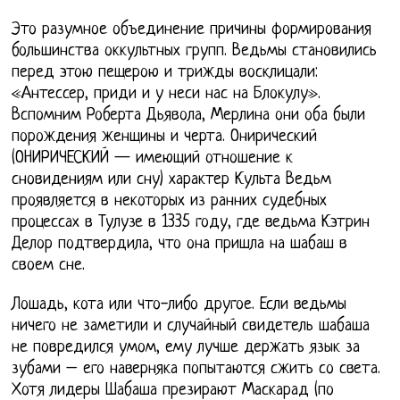
Это разумное объединение причины формирования
большинства оккультных групп. Ведьмы становились
перед этою пещерою и трижды восклицали:
«Антессер, приди и у неси нас на Блокулу».
Вспомним Роберта Дьявола, Мерлина они оба были
порождения женщины и черта. Онирический
(ОНИРИЧЕСКИЙ — имеющий отношение к
сновидениям или сну) характер Культа Ведьм
проявляется в некоторых из ранних судебных
процессах в Тулузе в 1335 году, где ведьма Кэтрин
Делор подтвердила, что она пришла на шабаш в
своем сне.
Лошадь, кота или что-либо другое. Если ведьмы
ничего не заметили и случайный свидетель шабаша
не повредился умом, ему лучше держать язык за
зубами – его наверняка попытаются сжить со света.
Хотя лидеры Шабаша презирают Маскарад (по