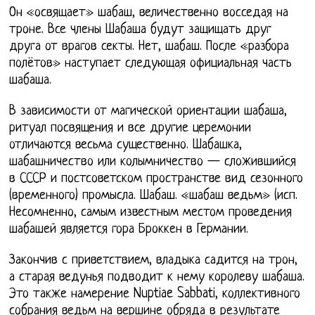
Он «освящает» шабаш, величественно восседая на
троне. Все члены Шабаша будут защищать друг
друга от врагов секты. Нет, шабаш. После «разбора
полётов» наступает следующая официальная часть
шабаша.
В зависимости от магической ориентации шабаша,
ритуал посвящения и все другие церемонии
отличаются весьма существенно. Шабашка,
шабашничество или колымничество — сложившийся
в СССР и постсоветском пространстве вид сезонного
(временного) промысла. Шабаш. «шабаш ведьм» (исп.
Несомненно, самым известным местом проведения
шабашей является гора Броккен в Германии.
Закончив с приветствием, владыка садится на трон,
а старая ведунья подводит к нему королеву шабаша.
Это также намерение Nuptiae Sabbati, коллективного
собрания ведьм на вершине обряда в результате