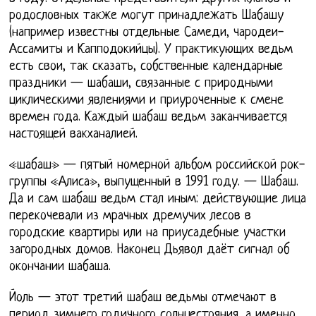
родословных также могут принадлежать Шабашу
(например известны отдельные Самеди, чародеи-
Ассамиты и Капподокийцы). У практикующих ведьм
есть свои, так сказать, собственные календарные
праздники — шабаши, связанные с природными
циклическими явлениями и приуроченные к смене
времен года. Каждый шабаш ведьм заканчивается
настоящей вакханалией.
«шабаш» — пятый номерной альбом российской рок-
группы «Алиса», выпущенный в 1991 году. — Шабаш.
Да и сам шабаш ведьм стал иным: действующие лица
перекочевали из мрачных дремучих лесов в
городские квартиры или на приусадебные участки
загородных домов. Наконец Дьявол даёт сигнал об
окончании шабаша.
Йоль — этот третий шабаш ведьмы отмечают в
период зимнего годичного солнцестояния, а именно