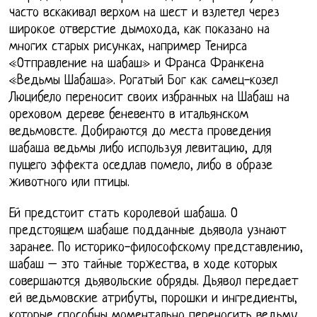
часто вскакивал верхом на шест и взлетел через
широкое отверстие дымохода, как показано на
многих старых рисунках, например Тенирса
«Отправление на шабаш» и Франса Франкена
«Ведьмы Шабаша». Рогатый Бог как самец-козел
Люцибело переносит своих избранных на Шабаш на
ореховом дереве беневенто в итальянском
ведьмовсте. Добираются до места проведения
шабаша ведьмы либо используя левитацию, для
пущего эффекта оседлав помело, либо в образе
животного или птицы.
Ей предстоит стать королевой шабаша. О
предстоящем шабаше подданные дьявола узнают
заранее. По историко-философскому представлению,
шабаш – это тайные торжества, в ходе которых
совершаются дьявольские обряды. Дьявол передает
ей ведьмовские атрибуты, порошки и ингредиенты,
которые способны моментально переносить ведьму