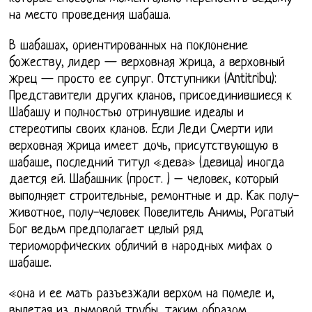
на место проведения шабаша.
В шабашах, ориентированных на поклонение
божеству, лидер — верховная жрица, а верховный
жрец — просто ее супруг. Отступники (Antitribu):
Представители других кланов, присоединившиеся к
Шабашу и полностью отринувшие идеалы и
стереотипы своих кланов. Если Леди Смерти или
верховная жрица имеет дочь, присутствующую в
шабаше, последний титул «дева» (девица) иногда
дается ей. Шабашник (прост. ) – человек, который
выполняет строительные, ремонтные и др. Как полу-
животное, полу-человек Повелитель Анимы, Рогатый
Бог ведьм предполагает целый ряд
териоморфических обличий в народных мифах о
шабаше.
«она и ее мать разъезжали верхом на помеле и,
вылетая из дымовой трубы, таким образом,