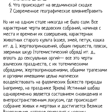
Что происходит на ведьминской сходке
Современное географическое влияниеПравить
Но ни на одном столе никогда не было соли. Все
характерные черты ведовских собраний, начиная с
места и времени их совершения, характерных
животных старого культа (козел, змей, петух, кошка
ит. д. ), жертвоприношений, общих пиршеств, плясок,
звериных шкур (тотемистический обряд) ит. д.,
вплоть до сексуальных оргий— все это черты
языческих празднеств, с их тотемическими
обрядами, жертвоприношениями, общими трапезами
и оргиями имевшими целью магически
воздействовать на фаллических божеств природы
(например, на празднике Ярилы). Истинный шабаш
одновременно является состоянием сновидения и
внепространственным локусом, где происходит
собрание живых и мертвых и достигается Великое