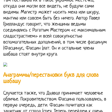
там поставила их в такое укромное местечко,
откуда они могли все видеть, не будучи сами
видимы. Магистр может носить меха или шкуру,
мантию или совсем быть без ничего. Автор Павел
Грилландус говорит, что женщины ведьмы
соединялись с Рогатым Мастером «с максимальным
сладострастием» и всей совокупностью
вспомогательных дополнений, в том числе фасцинум
(Фасцинус, Фасцин (лат. Он и остальные члены
шабаша стоят внутри круга.
Анаграммы/перестановки букв для слова
шабашу
Случается также, что Дьявол принимает человечье
обличье. Покровительством Фасцина пользовались, в
первую очередь, дети. Фасцин почитался как
защитник от сглаза (греч. Теперь перейдем к очень