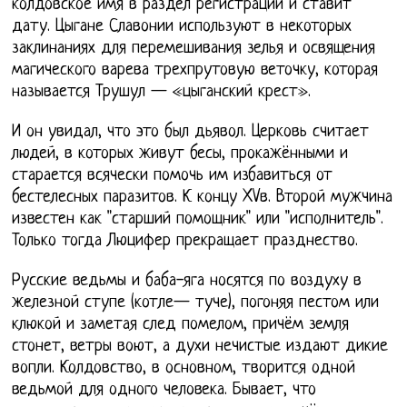
колдовское имя в раздел регистрации и ставит
дату. Цыгане Славонии используют в некоторых
заклинаниях для перемешивания зелья и освящения
магического варева трехпрутовую веточку, которая
называется Трушул — «цыганский крест».
И он увидал, что это был дьявол. Церковь считает
людей, в которых живут бесы, прокажёнными и
старается всячески помочь им избавиться от
бестелесных паразитов. К концу XVв. Второй мужчина
известен как "старший помощник" или "исполнитель".
Только тогда Люцифер прекращает празднество.
Русские ведьмы и баба-яга носятся по воздуху в
железной ступе (котле— туче), погоняя пестом или
клюкой и заметая след помелом, причём земля
стонет, ветры воют, а духи нечистые издают дикие
вопли. Колдовство, в основном, творится одной
ведьмой для одного человека. Бывает, что