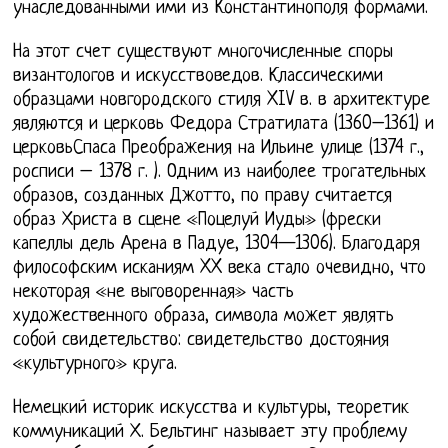
унаследованными ими из Константинополя формами.
На этот счет существуют многочисленные споры
византологов и искусствоведов. Классическими
образцами новгородского стиля XIV в. в архитектуре
являются и церковь Федора Стратилата (1360–1361) и
церковьСпаса Преображения на Ильине улице (1374 г.,
росписи – 1378 г. ). Одним из наиболее трогательных
образов, созданных Джотто, по праву считается
образ Христа в сцене «Поцелуй Иуды» (фрески
капеллы дель Арена в Падуе, 1304—1306). Благодаря
философским исканиям XX века стало очевидно, что
некоторая «не выговоренная» часть
художественного образа, символа может являть
собой свидетельство: свидетельство достояния
«культурного» круга.
Немецкий историк искусства и культуры, теоретик
коммуникаций Х. Бельтинг называет эту проблему