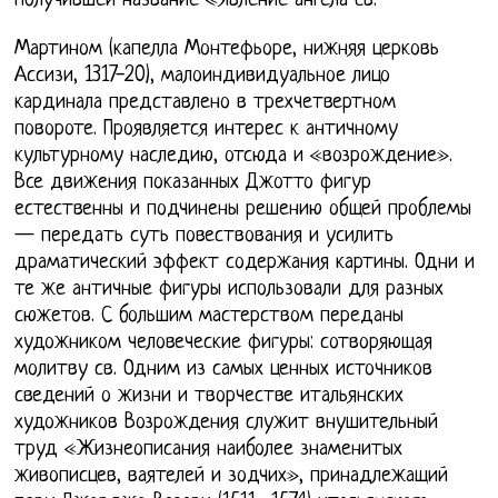
получившей название «Явление ангела св.
Мартином (капелла Монтефьоре, нижняя церковь
Ассизи, 1317-20), малоиндивидуальное лицо
кардинала представлено в трехчетвертном
повороте. Проявляется интерес к античному
культурному наследию, отсюда и «возрождение».
Все движения показанных Джотто фигур
естественны и подчинены решению общей проблемы
— передать суть повествования и усилить
драматический эффект содержания картины. Одни и
те же античные фигуры использовали для разных
сюжетов. С большим мастерством переданы
художником человеческие фигуры: сотворяющая
молитву св. Одним из самых ценных источников
сведений о жизни и творчестве итальянских
художников Возрождения служит внушительный
труд «Жизнеописания наиболее знаменитых
живописцев, ваятелей и зодчих», принадлежащий