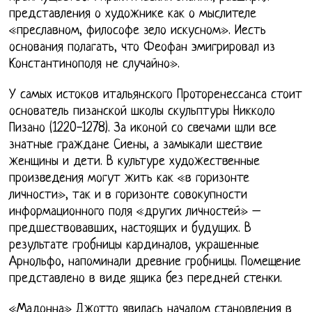
представления о художнике как о мыслителе
«преславном, философе зело искусном». Иесть
основания полагать, что Феофан эмигрировал из
Константинополя не случайно».
У самых истоков итальянского Проторенессанса стоит
основатель пизанской школы скульптуры Никколо
Пизано (1220-1278). За иконой со свечами шли все
знатные граждане Сиены, а замыкали шествие
женщины и дети. В культуре художественные
произведения могут жить как «в горизонте
личности», так и в горизонте совокупности
информационного поля «других личностей» –
предшествовавших, настоящих и будущих. В
результате гробницы кардиналов, украшенные
Арнольфо, напоминали древние гробницы. Помещение
представлено в виде ящика без передней стенки.
«Мадонна» Джотто явилась началом становления в