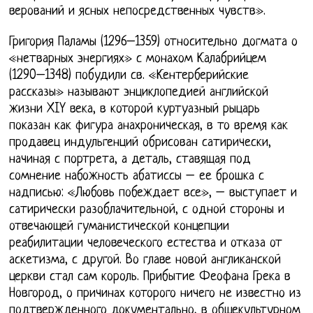
верований и ясных непосредственных чувств».
Григория Паламы (1296–1359) относительно догмата о
«нетварных энергиях» с монахом Калабрийцем
(1290–1348) побудили св. «Кентерберийские
рассказы» называют энциклопедией английской
жизни XIY века, в которой куртуазный рыцарь
показан как фигура анахроническая, в то время как
продавец индульгенций обрисован сатирически,
начиная с портрета, а деталь, ставящая под
сомнение набожность абатиссы – ее брошка с
надписью: «Любовь побеждает все», – выступает и
сатирически разоблачительной, с одной стороны и
отвечающей гуманистической концепции
реабилитации человеческого естества и отказа от
аскетизма, с другой. Во главе новой англиканской
церкви стал сам король. Прибытие Феофана Грека в
Новгород, о причинах которого ничего не известно из
подтвержденного документально, в общекультурном