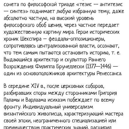
сонета по философской триаде «тезис -- антитезис
-- синтез» поднимает любую избранную тему, даже
абсолютно частную, на высокий уровень
философского обоб щения, через частное передает
художественную картину мира. Герои исторических
хроник Шекспира – феодалы-оппозиционеры,
сопротивляясь централизованной власти, осознают,
что тем самым пытаются остановить историю, т. е.
Выдающийся архитектор и скульптор Раннего
Возрождения Филиппа Брунеллески (1377—1446) —
один из основоположников архитектуры Ренессанса.
В середине XIV в., после церковных соборов,
разбиравших споры между сторонниками Григория
Паламы и Варлаама исихазм побеждает по всему
фронту. Индивидуальный универсализм
византийского живописца, характеризующий мастера
своей эпохи, неограниченного специализацией или
преимуществом практических знаний, расширил