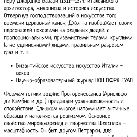
перу Джорджо Вазари (1511--1574) итальянского
архитектора, живописца и историка искусства.
Отвергнув господствовавший в искусстве того
времени церковный канон, Джотто изображает своих
персонажей похожими на реальных людей: с
пропорциональными, приземистыми телами, круглыми
(а не удлиненными) лицами, правильным разрезом
глаз и т. п.
Византийское искусство искусство Италии -
веков
Научно-образовательный журнал НОЦ ПФРК ГУАП
Формам готики зодчие Проторенессанса (Арнольфо
ди Камбио и др. ) придавали уравновешенность и
спокойствие. Слишком многое напоминает античные
образцы и наполняется реализмом. Основное
свойство мировоззрения и творчества Шекспира –
масштабность. Он быт другом Петрарки, для