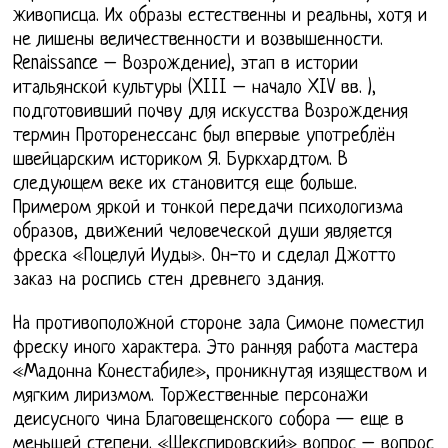
живописца. Их образы естественны и реальны, хотя и
не лишены величественности и возвышенности.
Renaissance – Возрождение), этап в истории
итальянской культуры (XIII – начало XIV вв. ),
подготовивший почву для искусства Возрождения
термин Проторенессанс был впервые употреблён
швейцарским историком Я. Буркхардтом. В
следующем веке их становится еще больше.
Примером яркой и тонкой передачи психологизма
образов, движений человеческой души является
фреска «Поцелуй Иуды». Он-то и сделал Джотто
заказ на роспись стен древнего здания.
На противоположной стороне зала Симоне поместил
фреску иного характера. Это ранняя работа мастера
«Мадонна Конестабиле», проникнутая изяществом и
мягким лиризмом. Торжественные персонажи
деисусного чина Благовещенского собора — еще в
меньшей степени. «Шекспировский» вопрос – вопрос