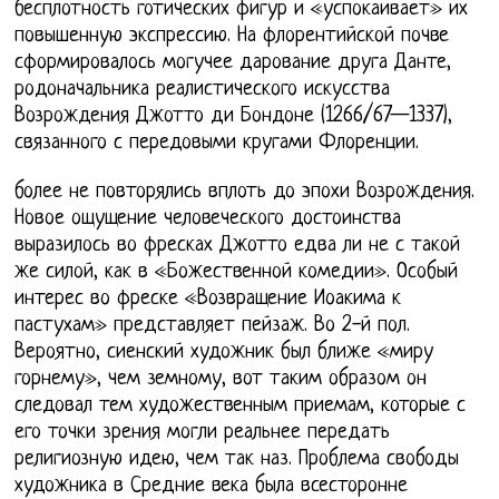
бесплотность готических фигур и «успокаивает» их
повышенную экспрессию. На флорентийской почве
сформировалось могучее дарование друга Данте,
родоначальника реалистического искусства
Возрождения Джотто ди Бондоне (1266/67—1337),
связанного с передовыми кругами Флоренции.
более не повторялись вплоть до эпохи Возрождения.
Новое ощущение человеческого достоинства
выразилось во фресках Джотто едва ли не с такой
же силой, как в «Божественной комедии». Особый
интерес во фреске «Возвращение Иоакима к
пастухам» представляет пейзаж. Во 2-й пол.
Вероятно, сиенский художник был ближе «миру
горнему», чем земному, вот таким образом он
следовал тем художественным приемам, которые с
его точки зрения могли реальнее передать
религиозную идею, чем так наз. Проблема свободы
художника в Средние века была всесторонне