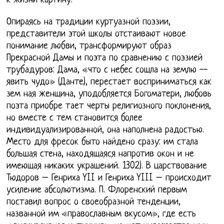
к жизни картину.
Опираясь на традиции куртуазной поэзии,
представители этой школы отстаивают новое
понимание любви, трансформируют образ
Прекрасной Дамы и поэта по сравнению с поэзией
трубадуров: Дама, «что с небес сошла на землю --
явить чудо» (Данте), перестает восприниматься как
зем ная женщина, уподобляется Богоматери, любовь
поэта приобре тает черты религиозного поклонения,
но вместе с тем становится более
индивидуализированной, она наполнена радостью.
Место для фресок быто найдено сразу: им стала
большая стена, находящаяся напротив окон и не
имеющая никаких украшений. 1302). В царствование
Тюдоров – Генриха YII и Генриха YIII – происходит
усиление абсолютизма. П. Флоренский первым
поставил вопрос о своеобразной тенденции,
названной им «православным вкусом», где есть