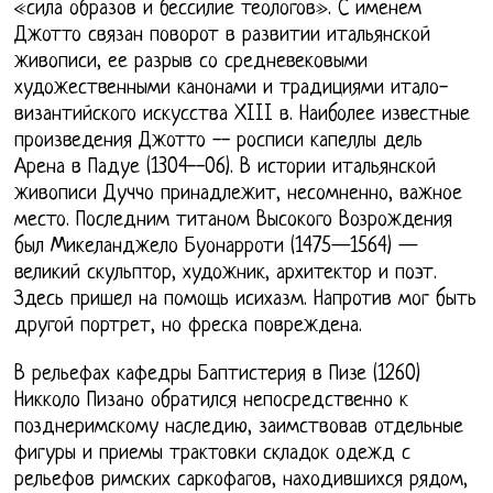
«сила образов и бессилие теологов». С именем
Джотто связан поворот в развитии итальянской
живописи, ее разрыв со средневековыми
художественными канонами и традициями итало-
византийского искусства XIII в. Наиболее известные
произведения Джотто -- росписи капеллы дель
Арена в Падуе (1304--06). В истории итальянской
живописи Дуччо принадлежит, несомненно, важное
место. Последним титаном Высокого Возрождения
был Микеланджело Буонарроти (1475—1564) —
великий скульптор, художник, архитектор и поэт.
Здесь пришел на помощь исихазм. Напротив мог быть
другой портрет, но фреска повреждена.
В рельефах кафедры Баптистерия в Пизе (1260)
Никколо Пизано обратился непосредственно к
позднеримскому наследию, заимствовав отдельные
фигуры и приемы трактовки складок одежд с
рельефов римских саркофагов, находившихся рядом,