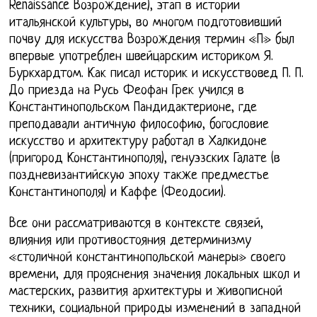
Renaissance Возрождение), этап в истории
итальянской культуры, во многом подготовивший
почву для искусства Возрождения термин «П» был
впервые употреблен швейцарским историком Я.
Буркхардтом. Как писал историк и искусствовед П. П.
До приезда на Русь Феофан Грек учился в
Константинопольском Пандидактерионе, где
преподавали античную философию, богословие
искусство и архитектуру работал в Халкидоне
(пригород Константинополя), генуэзских Галате (в
поздневизантийскую эпоху также предместье
Константинополя) и Каффе (Феодосии).
Все они рассматриваются в контексте связей,
влияния или противостояния детерминизму
«столичной константинопольской манеры» своего
времени, для прояснения значения локальных школ и
мастерских, развития архитектуры и живописной
техники, социальной природы изменений в западной