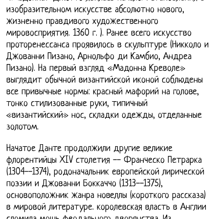
изобразительном искусстве абсолютно нового,
жизненно правдивого художественного
мировосприятия. 1360 г. ). Ранее всего искусство
проторенессанса проявилось в скульптуре (Никколо и
Джованни Пизано, Арнольфо ди Камбио, Андреа
Пизано). На первый взгляд «Мадонна Креволе»
выглядит обычной византийской иконой соблюдены
все привычные нормы: красный мафорий на голове,
тонко стилизованные руки, типичный
«византийский» нос, складки одежды, отделанные
золотом.
Начатое Данте продолжили другие великие
флорентийцы XIV столетия -- Франческо Петрарка
(1304--1374), родоначальник европейской лирической
поэзии и Джованни Боккаччо (1313--1375),
основоположник жанра новеллы (короткого рассказа)
в мировой литературе. королевская власть в Англии