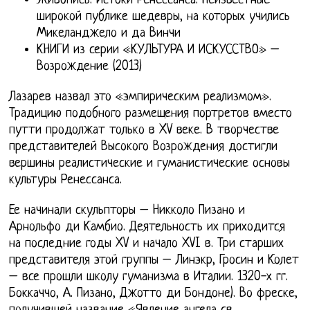
Живопись: Истоки Ренессанса: Неизвестные
широкой публике шедевры, на которых учились
Микеланджело и да Винчи
КНИГИ из серии «КУЛЬТУРА И ИСКУССТВО» –
Возрождение (2013)
Лазарев назвал это «эмпирическим реализмом».
Традицию подобного размещения портретов вместо
путти продолжат только в XV веке. В творчестве
представителей Высокого Возрождения достигли
вершины реалистические и гуманистические основы
культуры Ренессанса.
Ее начинали скульпторы – Никколо Пизано и
Арнольфо ди Камбио. Деятельность их приходится
на последние годы XV и начало XVI в. Три старших
представителя этой группы – Линэкр, Гросин и Колет
– все прошли школу гуманизма в Италии. 1320-х гг.
Боккаччо, А. Пизано, Джотто ди Бондоне). Во фреске,