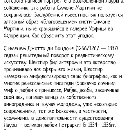
которого написал портрет его возлюбленной Лауры (к
сожалению, эта работа Симоне Мартини не
сохранилась). Заслуженной известностью пользуется
алтарный образ «Благовещение» кисти Симоне
Мартини, ныне хранящийся в галерее Уффици во
Флоренции. Как объяснить этот упадок.
С именем Джотто ди Бондоне (1266/1267 — 1337)
связан решительный поворот к реалистическому
искусству. Шекспир был актером и это актерство
пронизывало все сферы его жизни, Шекспир
намеренно мифологизировал свою биографию, как и
многие ренессансные писатели (Боккаччо сочинил
миф о любви к принцессе, Рабле, якобы, заканчивал
свой век, попивая винцо из собственного
виноградника и поучая молодежь, уже некоторые
современники, тот же Боккаччо, в частности,
усомнились в действительности существования
Лауры – великой любви Петрарки). В 1334—1336гг.