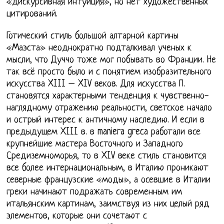
«дискурсивная интуиция», но нет художественных
цитирований.
Готический стиль большой алтарной картины
«Маэста» неоднократно подталкивал ученых к
мысли, что Дуччо тоже мог побывать во Франции. Не
так всё просто было и с понятием изобразительного
искусства XIII – XIV веков. Для искусства П.
становятся характерными тенденция к чувственно-
наглядному отражению реальности, светское начало
и острый интерес к античному наследию. И если в
предыдущем XIII в. в maniera greca работали все
крупнейшие мастера Восточного и Западного
Средиземноморья, то в XIV веке стиль становится
все более интернациональным, в Италию проникают
северные французские «моды», а осевшие в Италии
греки начинают подражать современным им
итальянским картинам, заимствуя из них целый ряд
элементов, которые они сочетают с