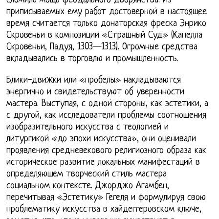
сломила мощь феодального дворянства. Из
приписываемых ему работ достоверной в настоящее
время считается только донаторская фреска Энрико
Скровеньи в композиции «Страшный Суд» (Капелла
Скровеньи, Падуя, 1303—1313). Огромные средства
вкладывались в торговлю и промышленность.
Блики-движки или «пробелы» накладываются
энергично и свидетельствуют об уверенности
мастера. Выступая, с одной стороны, как эстетики, а
с другой, как исследователи проблемы соотношения
изобразительного искусства с теологией и
литургикой «до эпохи искусства», они оценивали
проявления средневекового религиозного образа как
историческое развитие локальных манифестаций в
определяющем творческий стиль мастера
социальном контексте. Джорджо Агамбен,
перечитывая «Эстетику» Гегеля и формулируя свою
проблематику искусства в хайдеггеровском ключе,