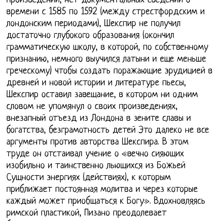
произведений, нет документальных сведений о
времени с 1585 по 1592 (между стрестфордским и
лондонским периодами), Шекспир не получил
достаточно глубокого образования (окончил
грамматическую школу, в которой, по собственному
признанию, немного выучился латыни и еще меньше
греческому) чтобы создать поражающие эрудицией в
древней и новой истории и литературе пьесы,
Шекспир оставил завещание, в котором ни одним
словом не упомянул о своих произведениях,
внезапный отъезд из Лондона в зените славы и
богатства, безграмотность детей Это далеко не все
аргументы против авторства Шекспира. В этом
труде он отстаивал учение о «вечно сияющих
изобильно и таинственно льющихся из Божьей
Сущности энергиях (действиях), к которым
приближает постоянная молитва и через которые
каждый может приобщаться к Богу». Вдохновляясь
римской пластикой, Пизано преодолевает