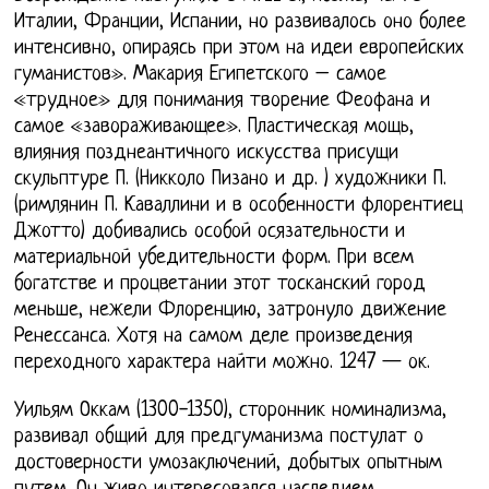
Италии, Франции, Испании, но развивалось оно более
интенсивно, опираясь при этом на идеи европейских
гуманистов». Макария Египетского – самое
«трудное» для понимания творение Феофана и
самое «завораживающее». Пластическая мощь,
влияния позднеантичного искусства присущи
скульптуре П. (Никколо Пизано и др. ) художники П.
(римлянин П. Каваллини и в особенности флорентиец
Джотто) добивались особой осязательности и
материальной убедительности форм. При всем
богатстве и процветании этот тосканский город
меньше, нежели Флоренцию, затронуло движение
Ренессанса. Хотя на самом деле произведения
переходного характера найти можно. 1247 — ок.
Уильям Оккам (1300-1350), сторонник номинализма,
развивал общий для предгуманизма постулат о
достоверности умозаключений, добытых опытным