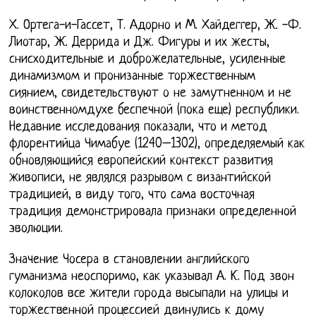
Х. Ортега-и-Гассет, Т. Адорно и М. Хайдеггер, Ж. -Ф.
Лиотар, Ж. Деррида и Дж. Фигуры и их жесты,
снисходительные и доброжелательные, усиленные
динамизмом и пронизанные торжественным
сиянием, свидетельствуют о не замутненном и не
воинственномдухе беспечной (пока еще) республики.
Недавние исследования показали, что и метод
флорентийца Чимабуе (1240–1302), определяемый как
обновляющийся европейский контекст развития
живописи, не являлся разрывом с византийской
традицией, в виду того, что сама восточная
традиция демонстрировала признаки определенной
эволюции.
Значение Чосера в становлении английского
гуманизма неоспоримо, как указывал А. К. Под звон
колоколов все жители города высыпали на улицы и
торжественной процессией двинулись к дому