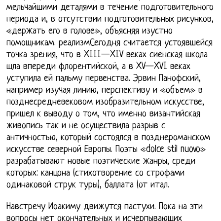
мельчайшими деталями в течение подготовительного
периода и, в отсутствии подготовительных рисунков,
«держать его в голове», объясняя изустно
помощникам. реализмСегодня считается устоявшейся
точка зрения, что в XIII—XIV веках сиенская школа
шла впереди флорентийской, а в XV—XVI веках
уступила ей пальму первенства. Эрвин Панофский,
например изучая линию, перспективу и «объем» в
позднесредневековом изобразительном искусстве,
пришел к выводу о том, что именно византийская
живопись так и не осуществила разрыв с
античностью, который состоялся в позднероманском
искусстве северной Европы. Поэты «dolce stil nuovo»
разрабатывают новые поэтические жанры, среди
которых: канцона (стихотворение со строфами
одинаковой струк туры), баллата (от итал.
Навстречу Иоакиму движутся пастухи. Пока на эти
вопросы нет окончательных и исчерпывающих