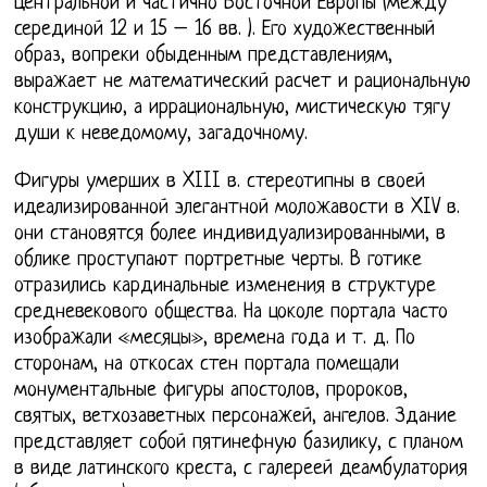
Центральной и частично Восточной Европы (между
серединой 12 и 15 – 16 вв. ). Его художественный
образ, вопреки обыденным представлениям,
выражает не математический расчет и рациональную
конструкцию, а иррациональную, мистическую тягу
души к неведомому, загадочному.
Фигуры умерших в XIII в. стереотипны в своей
идеализированной элегантной моложавости в XIV в.
они становятся более индивидуализированными, в
облике проступают портретные черты. В готике
отразились кардинальные изменения в структуре
средневекового общества. На цоколе портала часто
изображали «месяцы», времена года и т. д. По
сторонам, на откосах стен портала помещали
монументальные фигуры апостолов, пророков,
святых, ветхозаветных персонажей, ангелов. Здание
представляет собой пятинефную базилику, с планом
в виде латинского креста, с галереей деамбулатория