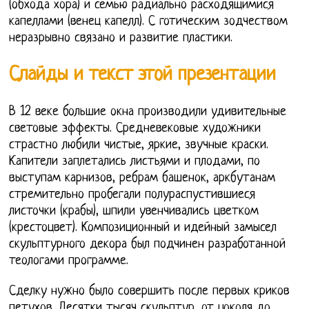
(обхода хора) и семью радиально расходящимися
капеллами (венец капелл). С готическим зодчеством
неразрывно связано и развитие пластики.
Слайды и текст этой презентации
В 12 веке большие окна производили удивительные
световые эффекты. Средневековые художники
страстно любили чистые, яркие, звучные краски.
Капители заплетались листьями и плодами, по
выступам карнизов, ребрам башенок, аркбутанам
стремительно пробегали полураспустившиеся
листочки (крабы), шпили увенчивались цветком
(крестоцвет). Композиционный и идейный замысел
скульптурного декора был подчинен разработанной
теологами программе.
Сделку нужно было совершить после первых криков
петухов. Десятки тысяч скульптур, от цоколя до