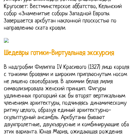
Кругосвет: Вестминстерское аббатство, Кельнский
собор «Знаменитые соборы Западной Европы.
Завершается аркбутан наклонной плоскостью по
направлению ската кровли.
Шедевры готики-Виртуальная экскурсия
В надгробии Филиппа IV Красивого (1327) лицо короля
с тонкими бровями и широким приплюснутым носом
не лишено своеобразия. В алхимии белая лилия
символизировала женский принцип. Фигуры
удлиненных пропорций как бы вторят вертикальным
членениям архитектуры, подчиняясь динамическому
ритму целого, образуя единый архитектурно-
скульптурный ансамбль. Аркбутаны бывают
двухпролетные, двухъярусные и комбинирующие оба
этих варианта. Юная Мария, ожидающая рождения