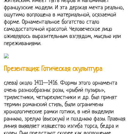
житейским. Имеет пять нефов и напоминает
французские модели. И эта дерзкая мечта реально,
ощутимо воплощена в материальной, осязаемой
форме. Орнаментальное богатство стало
самодостаточной красотой. Человеческое лицо
оживлялось выразительным взглядом, мыслью или
переживаниями.
Презентация: Готическая скульптура
слева) около 1411—1416. Формы этого орнамента
очень разнообразны: розы, «рыбий пузырь»,
трилистники, четырехлистники и др. был принят
термин романский стиль, были ограничены
хронологические рамки готики, в ней выделили
раннюю, зрелую (высокую) и позднюю фазы. Плавная
линия выявляет изящество изгиба торса, бедра и
колен. Они предстают скорее как воплощение