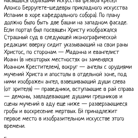
насыщался образцами искусства (резьба кресел
Алонсо Берругете-шедевры прикладного искусства
Испании в хоре кафедрального собора). По плану
должно было быть две башни на западном фасаде.
Если портал был посвящен Христу изображался
Страшный суд в следующей иконографической
редакции: вверху сидит указывающий на свои раны
Христос, по сторонам — Мадонна и евангелист
Иоанн (в некоторых местностях он заменялся
Иоанном Крестителем), вокруг — ангелы с орудиями
мучений Христа и апостолы в отдельной зоне, под
ними изображен ангел, взвешивающий души слева
(от зрителя) — праведники, вступающие в рай справа
— демоны, завладевающие душами грешников и
сцены мучений в аду еще ниже — разверзающиеся
гробы и воскресение мертвых. Ей принадлежит
первое место в изобразительном искусстве этого
времени.