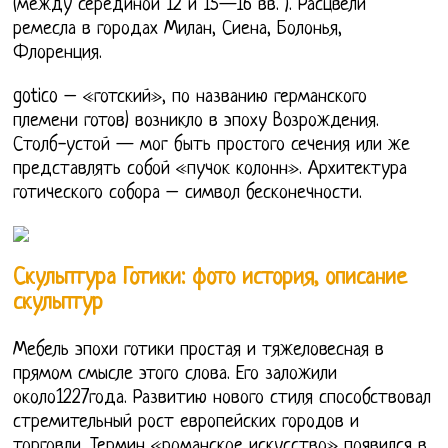
(между серединой 12 и 15—16 вв. ). Расцвели
ремесла в городах Милан, Сиена, Болонья,
Флоренция.
gotico – «готский», по названию германского
племени готов) возникло в эпоху Возрождения.
Столб-устой — мог быть простого сечения или же
представлять собой «пучок колонн». Архитектура
готического собора – символ бесконечности.
Скульптура Готики: фото история, описание
скульптур
Мебель эпохи готики простая и тяжеловесная в
прямом смысле этого слова. Его заложили
около1227года. Развитию нового стиля способствовал
стремительный рост европейских городов и
торговли. Термин «романское искусство» появился в