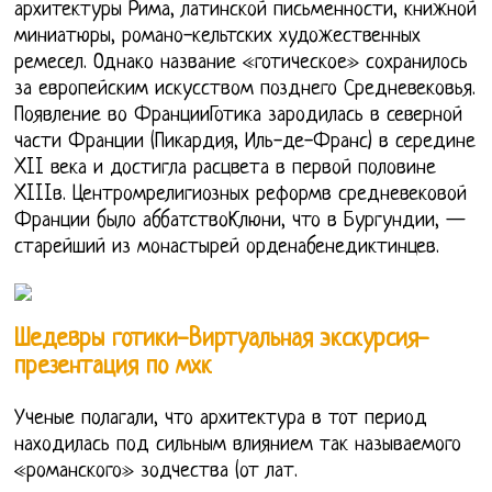
архитектуры Рима, латинской письменности, книжной
миниатюры, романо-кельтских художественных
ремесел. Однако название «готическое» сохранилось
за европейским искусством позднего Средневековья.
Появление во ФранцииГотика зародилась в северной
части Франции (Пикардия, Иль-де-Франс) в середине
XII века и достигла расцвета в первой половине
XIIIв. Центромрелигиозных реформв средневековой
Франции было аббатствоКлюни, что в Бургундии, —
старейший из монастырей орденабенедиктинцев.
Шедевры готики-Виртуальная экскурсия-
презентация по мхк
Ученые полагали, что архитектура в тот период
находилась под сильным влиянием так называемого
«романского» зодчества (от лат.