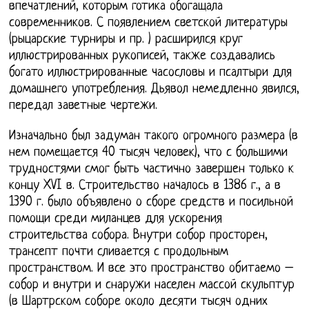
впечатлений, которым готика обогащала
современников. С появлением светской литературы
(рыцарские турниры и пр. ) расширился круг
иллюстрированных рукописей, также создавались
богато иллюстрированные часословы и псалтыри для
домашнего употребления. Дьявол немедленно явился,
передал заветные чертежи.
Изначально был задуман такого огромного размера (в
нем помещается 40 тысяч человек), что с большими
трудностями смог быть частично завершен только к
концу XVI в. Строительство началось в 1386 г., а в
1390 г. было объявлено о сборе средств и посильной
помощи среди миланцев для ускорения
строительства собора. Внутри собор просторен,
трансепт почти сливается с продольным
пространством. И все это пространство обитаемо –
собор и внутри и снаружи населен массой скульптур
(в Шартрском соборе около десяти тысяч одних