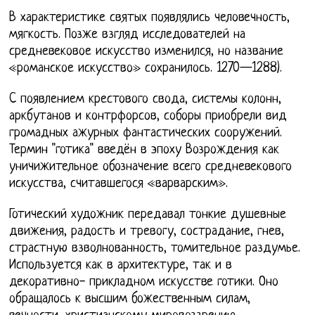
В характеристике святых появлялись человечность,
мягкость. Позже взгляд исследователей на
средневековое искусство изменился, но название
«романское искусство» сохранилось. 1270—1288).
C появлением крестового свода, системы колонн,
аркбутанов и контрфорсов, соборы приобрели вид
громадных ажурных фантастических сооружений.
Термин "готика" введён в эпоху Возрождения как
уничижительное обозначение всего средневекового
искусства, считавшегося «варварским».
Готический художник передавал тонкие душевные
движения, радость и тревогу, сострадание, гнев,
страстную взволнованность, томительное раздумье.
Используется как в архитектуре, так и в
декоративно- прикладном искусстве готики. Оно
обращалось к высшим божественным силам,