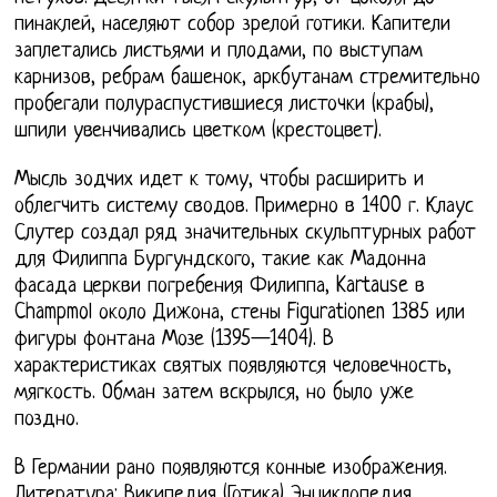
пинаклей, населяют собор зрелой готики. Капители
заплетались листьями и плодами, по выступам
карнизов, ребрам башенок, аркбутанам стремительно
пробегали полураспустившиеся листочки (крабы),
шпили увенчивались цветком (крестоцвет).
Мысль зодчих идет к тому, чтобы расширить и
облегчить систему сводов. Примерно в 1400 г. Клаус
Слутер создал ряд значительных скульптурных работ
для Филиппа Бургундского, такие как Мадонна
фасада церкви погребения Филиппа, Kartause в
Champmol около Дижона, стены Figurationen 1385 или
фигуры фонтана Мозе (1395—1404). В
характеристиках святых появляются человечность,
мягкость. Обман затем вскрылся, но было уже
поздно.
В Германии рано появляются конные изображения.
Литература: Википедия (Готика) Энциклопедия