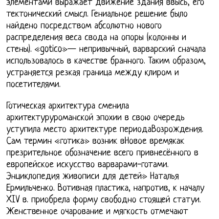
элементами выражает движение здания ввысь, его
тектонический смысл. Гениальное решение было
найдено посредством абсолютно нового
распределения веса свода на опоры (колонны и
стены). «gotico»— непривычный, варварский сначала
использовалось в качестве бранного. Таким образом,
устраняется резкая граница между клиром и
посетителями.
Готическая архитектура сменила
архитектуруроманской эпохии в свою очередь
уступила место архитектуре периодаВозрождения.
Сам термин «готика» возник вНовое времякак
презрительное обозначение всего привнесённого в
европейское искусство варварами-готами.
Энциклопедия живописи для детей» Наталья
Ермильченко. Вотивная пластика, напротив, к началу
XIV в. приобрела форму свободно стоящей статуи.
Женственное очарование и мягкость отмечают