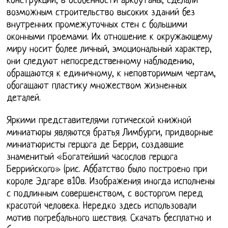
конструкции, в особенности аркбутаны, сделали
возможным строительство высоких зданий без
внутренних промежуточных стен с большими
оконными проемами. Их отношение к окружающему
миру носит более личный, эмоциональный характер,
они следуют непосредственному наблюдению,
обращаются к единичному, к неповторимым чертам,
обогащают пластику множеством жизненных
деталей.
Яркими представителями готической книжной
миниатюры являются братья Лимбурги, придворные
миниатюристы герцога де Берри, создавшие
знаменитый «Богатейший часослов герцога
Беррийского» (рис. Аббатство было построено при
короле Эдгаре в10в. Изображения иногда исполнены
с подлинным совершенством, с восторгом перед
красотой человека. Нередко здесь использовали
мотив погребального шествия. Скачать бесплатно и